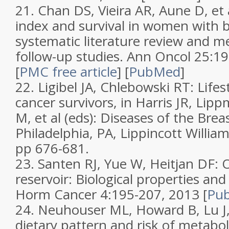
21.
Chan DS, Vieira AR, Aune D, et a
index and survival in women with 
systematic literature review and me
follow-up studies
.
Ann Oncol
25
:1
[
PMC free article
]
[
PubMed
]
22.
Ligibel JA, Chlebowski RT: Lifes
cancer survivors, in Harris JR, Li
M, et al (eds): Diseases of the Breas
Philadelphia, PA, Lippincott Willia
pp 676-681.
23.
Santen RJ, Yue W, Heitjan DF:
O
reservoir: Biological properties and 
Horm Cancer
4
:195-207, 2013
[
Pu
24.
Neuhouser ML, Howard B, Lu J, e
dietary pattern and risk of metabo