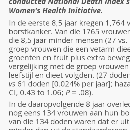
conducted National Death Index s
Women’s Health Initiative.
In de eerste 8,5 jaar kregen 1,764
borstkanker. Van die 1765 vrouwe
die 8,5 jaar minder mensen (27 vs.
groep vrouwen die een vetarm diee
groenten en fruit plus extra beweg
vergelijking met de groep vrouwen
leefstijl en dieet volgden. (27 dode
vs
61 doden [0.024% per jaar]; haza
CI, 0.43 to 1.06;
P
= .08).
In de daaropvolgende 8 jaar overle
nog eens 134 vrouwen aan hun bo
van die 134 doden waren dat er uit