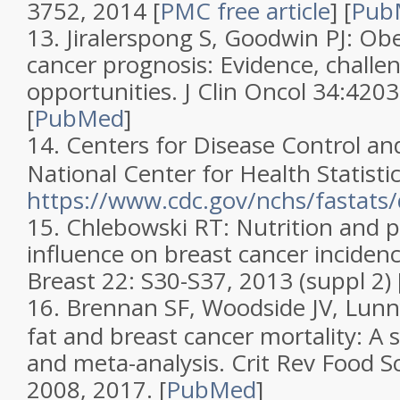
3752, 2014
[
PMC free article
]
[
Pub
13.
Jiralerspong S, Goodwin PJ:
Obe
cancer prognosis: Evidence, challe
opportunities
.
J Clin Oncol
34
:4203
[
PubMed
]
14.
Centers for Disease Control an
National Center for Health Statistic
https://www.cdc.gov/nchs/fastats/
15.
Chlebowski RT: Nutrition and ph
influence on breast cancer incide
Breast 22: S30-S37, 2013 (suppl 2)
16.
Brennan SF, Woodside JV, Lunny
fat and breast cancer mortality: A 
and meta-analysis. Crit Rev Food S
2008, 2017.
[
PubMed
]