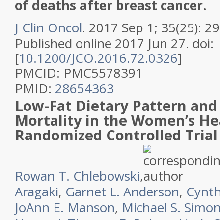
of deaths after breast cancer.
J Clin Oncol
. 2017 Sep 1; 35(25): 2
Published online 2017 Jun 27.
doi:
[
10.1200/JCO.2016.72.0326
]
PMCID:
PMC5578391
PMID:
28654363
Low-Fat Dietary Pattern and
Mortality in the Women’s Hea
Randomized Controlled Trial
Rowan T. Chlebowski
,
Aragaki
,
Garnet L. Anderson
,
Cynth
JoAnn E. Manson
,
Michael S. Simo