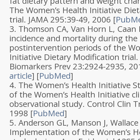
fat dietary pattern and weight cha
The Women’s Health Initiative Diet
trial
.
JAMA
295
:39-49, 2006
[
PubM
3.
Thomson CA, Van Horn L, Caan BJ
incidence and mortality during the
postintervention periods of the W
Initiative Dietary Modification trial
Biomarkers Prev
23
:2924-2935, 2
article
]
[
PubMed
]
4.
The Women’s Health Initiative S
of the Women’s Health Initiative clin
observational study
.
Control Clin Tr
1998
[
PubMed
]
5.
Anderson GL, Manson J, Wallace R,
Implementation of the Women’s Hea