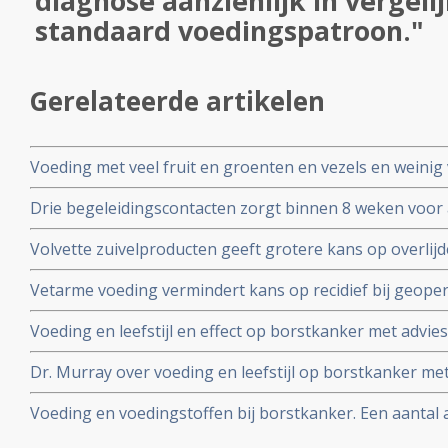
diagnose aanzienlijk in vergeli
standaard voedingspatroon."
Gerelateerde artikelen
Voeding met veel fruit en groenten en vezels en weinig
tientallen procenten (tot 54%) van patienten die borstk
Drie begeleidingscontacten zorgt binnen 8 weken voor
gezondheid en sterk verbeterde bloedwaarden bij vrou
Volvette zuivelproducten geeft grotere kans op overlij
vergelijking met minder vette zuivelproducten of plant
Vetarme voeding vermindert kans op recidief bij geop
met 24 procent t.o.v. standaard voeding. Vooral vrouw
Voeding en leefstijl en effect op borstkanker met advie
borstkanker profiteerden het meest.
Murray.
Dr. Murray over voeding en leefstijl op borstkanker me
voornamelijk engelstalig
Voeding en voedingstoffen bij borstkanker. Een aantal a
effecten van voeding en voedingstoffen als preventie o