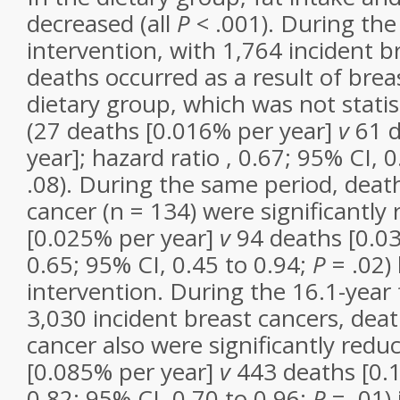
decreased (all
P
< .001). During the 
intervention, with 1,764 incident b
deaths occurred as a result of brea
dietary group, which was not statist
(27 deaths [0.016% per year]
v
61 d
year]; hazard ratio , 0.67; 95% CI, 
.08). During the same period, death
cancer (n = 134) were significantly
[0.025% per year]
v
94 deaths [0.03
0.65; 95% CI, 0.45 to 0.94;
P
= .02) 
intervention. During the 16.1-year 
3,030 incident breast cancers, deat
cancer also were significantly redu
[0.085% per year]
v
443 deaths [0.1
0.82; 95% CI, 0.70 to 0.96;
P
= .01) 