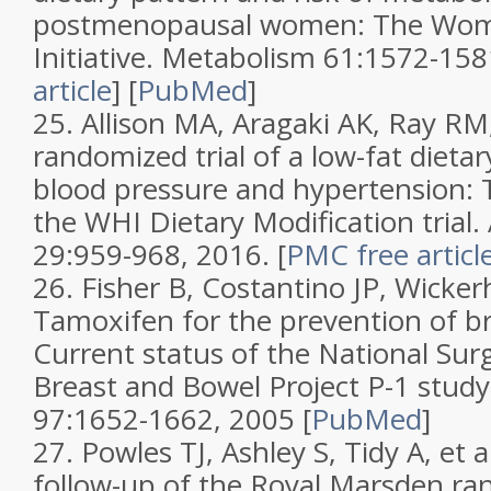
postmenopausal women: The Wom
Initiative. Metabolism 61:1572-15
article
]
[
PubMed
]
25.
Allison MA, Aragaki AK, Ray RM, 
randomized trial of a low-fat dieta
blood pressure and hypertension: T
the WHI Dietary Modification trial
29:959-968, 2016.
[
PMC free articl
26.
Fisher B, Costantino JP, Wickerh
Tamoxifen for the prevention of br
Current status of the National Sur
Breast and Bowel Project P-1 study
97
:1652-1662, 2005
[
PubMed
]
27.
Powles TJ, Ashley S, Tidy A, et al
follow-up of the Royal Marsden ra