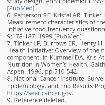
study design
.
Ann Epidemiol
13
S5-
[
PubMed
]
6.
Patterson RE, Kristal AR, Tinker LF
Measurement characteristics of t
Initiative food frequency questionn
9
:178-187, 1999
[
PubMed
]
7.
Tinker LF, Burrows ER, Henry H,
Health Initiative: Overview of the n
component, in Kummel DA, Kris-At
Nutrition in Women’s Health. Gait
Aspen, 1996, pp 510-542.
8.
National Cancer Institute: Survei
Epidemiology, and End Results Pr
https://seer.cancer.gov
.
9.
Reference deleted.