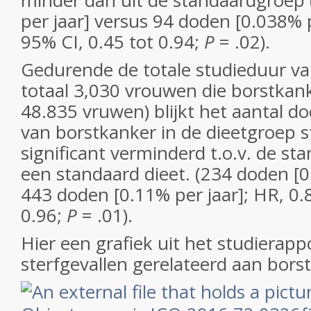
minder dan uit de standaardgroep
per jaar] versus 94 doden [0.038% p
95% CI, 0.45 tot 0.94;
P
= .02).
Gedurende de totale studieduur va
totaal 3,030 vrouwen die borstkank
48.835 vruwen) blijkt het aantal d
van borstkanker in de dieetgroep st
significant verminderd t.o.v. de sta
een standaard dieet. (234 doden [0
443 doden [0.11% per jaar]; HR, 0.8
0.96;
P
= .01).
Hier een grafiek uit het studierapp
sterfgevallen gerelateerd aan bors