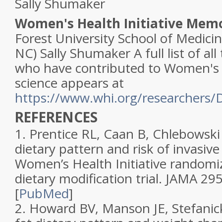
Sally Shumaker
Women's Health Initiative Memo
Forest University School of Medici
NC) Sally Shumaker A full list of all
who have contributed to Women's H
science appears at
https://www.whi.org/researcher
REFERENCES
1.
Prentice RL, Caan B, Chlebowski R
dietary pattern and risk of invasiv
Women’s Health Initiative randomi
dietary modification trial
.
JAMA
29
[
PubMed
]
2.
Howard BV, Manson JE, Stefanick