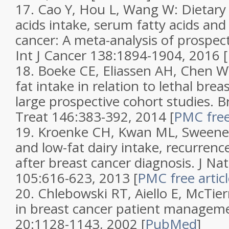
17.
Cao Y, Hou L, Wang W:
Dietary 
acids intake, serum fatty acids and 
cancer: A meta-analysis of prospect
Int J Cancer
138
:1894-1904, 2016
[
18.
Boeke CE, Eliassen AH, Chen WY,
fat intake in relation to lethal brea
large prospective cohort studies
.
B
Treat
146
:383-392, 2014
[
PMC free 
19.
Kroenke CH, Kwan ML, Sweeney 
and low-fat dairy intake, recurrenc
after breast cancer diagnosis
.
J Nat
105
:616-623, 2013
[
PMC free artic
20.
Chlebowski RT, Aiello E, McTie
in breast cancer patient managem
20
:1128-1143, 2002
[
PubMed
]