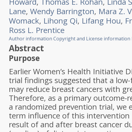
Howard
,
Thomas E. Rohan
,
Linda S
Lane
,
Wendy Barrington
,
Mara Z. V
Womack
,
Lihong Qi
,
Lifang Hou
,
F
Ross L. Prentice
Author information
Copyright and License information
Abstract
Purpose
Earlier Women’s Health Initiative D
trial findings suggested that a low-
may reduce breast cancers with gre
Therefore, as a primary outcome-re
a randomized prevention trial, we 
term influence of this intervention
result of and after breast cancer d