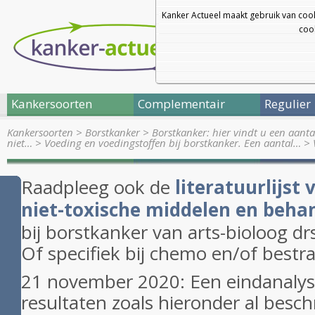
Kanker Actueel maakt gebruik van coo
coo
Kankersoorten
Complementair
Regulier
Kankersoorten
>
Borstkanker
>
Borstkanker: hier vindt u een aanta
niet…
>
Voeding en voedingstoffen bij borstkanker. Een aantal…
>
Raadpleeg ook de
literatuurlijst
niet-toxische middelen en beha
bij borstkanker van arts-bioloog drs
Of specifiek bij chemo en/of bestra
21 november 2020: Een eindanalys
resultaten zoals hieronder al besc