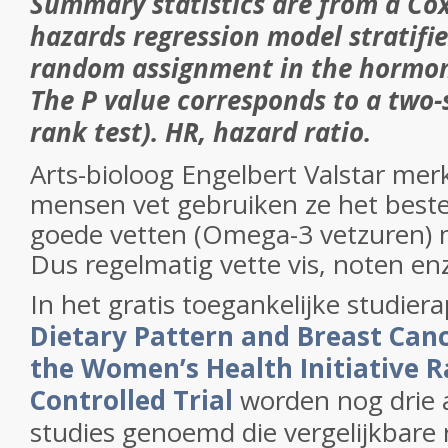
Summary statistics are from a Co
hazards regression model stratifi
random assignment in the hormone
The P value corresponds to a two-s
rank test). HR, hazard ratio.
Arts-bioloog Engelbert Valstar mer
mensen vet gebruiken ze het best
goede vetten (Omega-3 vetzuren) 
Dus regelmatig vette vis, noten en
In het gratis toegankelijke studier
Dietary Pattern and Breast Canc
the Women’s Health Initiative 
Controlled Trial
worden nog drie 
studies genoemd die vergelijkbare 