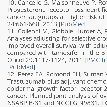
10.
Cancello G, Maisonneuve P, Rot
Progesterone receptor loss identifi
cancer subgroups at higher risk of
24
:661-668, 2013
[
PubMed
]
11.
Colleoni M, Giobbie-Hurder A, R
Analyses adjusting for selective cr
improved overall survival with adju
compared with tamoxifen in the BI
Oncol
29
:1117-1124, 2011
[
PMC fre
[
PubMed
]
12.
Perez EA, Romond EH, Suman VJ,
Trastuzumab plus adjuvant chemo
epidermal growth factor receptor 2
cancer: Planned joint analysis of ov
NSABP B-31 and NCCTG N9831
.
J 