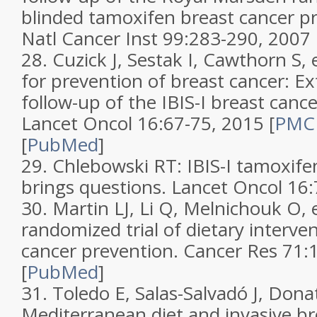
blinded tamoxifen breast cancer pr
Natl Cancer Inst
99
:283-290, 2007
28.
Cuzick J, Sestak I, Cawthorn S, e
for prevention of breast cancer: E
follow-up of the IBIS-I breast cance
Lancet Oncol
16
:67-75, 2015
[
PMC f
[
PubMed
]
29.
Chlebowski RT:
IBIS-I tamoxife
brings questions
.
Lancet Oncol
16
30.
Martin LJ, Li Q, Melnichouk O, e
randomized trial of dietary interve
cancer prevention
.
Cancer Res
71
:
[
PubMed
]
31.
Toledo E, Salas-Salvadó J, Donat-
Mediterranean diet and invasive br