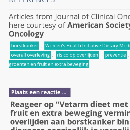
Articles from
Journal of Clinical On
here courtesy of
American Society
Oncology
borstkanker
,
Women’s Health Initiative Dietary Modi
overall overleving
,
risico op overlijden
,
preventie
groenten en fruit en extra beweging
Plaats een reactie ...
Reageer op "Vetarm dieet met 
fruit en extra beweging vermi
overlijden aan borstkanker bin