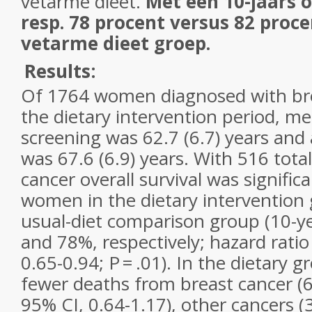
vetarme dieet.
Met een 10-jaars 
resp. 78 procent versus 82 proce
vetarme dieet groep.
Results:
Of 1764 women diagnosed with bre
the dietary intervention period, me
screening was 62.7 (6.7) years and 
was 67.6 (6.9) years. With 516 tota
cancer overall survival was significa
women in the dietary intervention 
usual-diet comparison group (10-ye
and 78%, respectively; hazard ratio 
0.65-0.94; P = .01). In the dietary 
fewer deaths from breast cancer (6
95% CI, 0.64-1.17), other cancers (