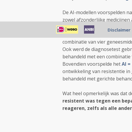
De AI-modellen voorspelden na
zowel afzonderlijke medicijnen 
Vervolgens testten de onderzo
Disclaimer
patiënten met
multiple myelo
combinatie van vier geneesmid
Ook werd de diagnosetest gebru
behandeld met een combinatie
Bovendien voorspelde het
AI =
ontwikkeling van resistentie i
behandeld met gerichte behan
Wat heel opmerkelijk was dat d
resistent was tegen een bepa
reageren, zelfs als alle and