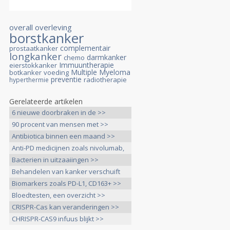
overall overleving
borstkanker
complementair
prostaatkanker
longkanker
darmkanker
chemo
Immuuntherapie
eierstokkanker
Multiple Myeloma
botkanker
voeding
preventie
radiotherapie
hyperthermie
Gerelateerde artikelen
6 nieuwe doorbraken in de >>
90 procent van mensen met >>
Antibiotica binnen een maand >>
Anti-PD medicijnen zoals nivolumab,
>>
Bacterien in uitzaaiingen >>
Behandelen van kanker verschuift
>>
Biomarkers zoals PD-L1, CD163+ >>
Bloedtesten, een overzicht >>
CRISPR-Cas kan veranderingen >>
CHRISPR-CAS9 infuus blijkt >>