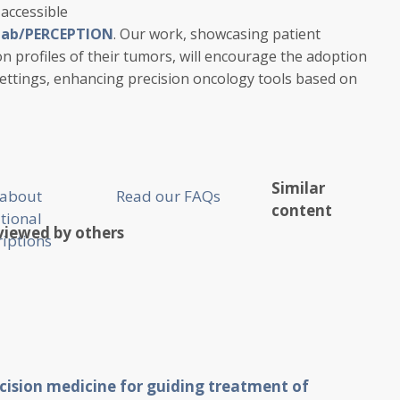
 accessible
nlab/PERCEPTION
. Our work, showcasing patient
on profiles of their tumors, will encourage the adoption
l settings, enhancing precision oncology tools based on
Similar
 about
Read our FAQs
content
utional
viewed by others
iptions
recision medicine for guiding treatment of