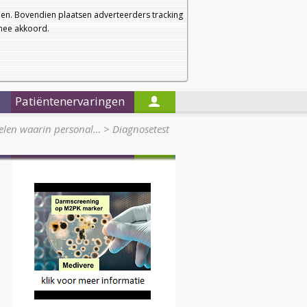
a
a
Startpagina
Nieuwsbrief
a
en. Bovendien plaatsen adverteerders tracking
rmee akkoord.
Alleen in de titels zoeken
Patiëntenervaringen
kelen waarin personal…
>
Diagnosetest