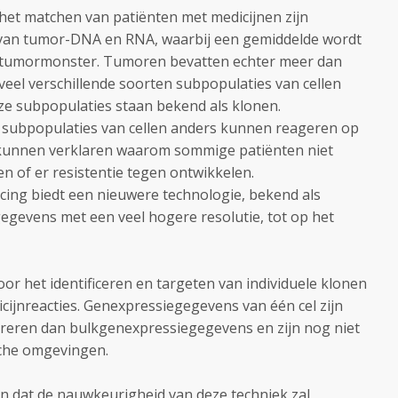
het matchen van patiënten met medicijnen zijn
van tumor-DNA en RNA, waarbij een gemiddelde wordt
n tumormonster. Tumoren bevatten echter meer dan
 veel verschillende soorten subpopulaties van cellen
eze subpopulaties staan bekend als klonen.
subpopulaties van cellen anders kunnen reageren op
u kunnen verklaren waarom sommige patiënten niet
n of er resistentie tegen ontwikkelen.
ncing biedt een nieuwere technologie, bekend als
gegevens met een veel hogere resolutie, tot op het
or het identificeren en targeten van individuele klonen
cijnreacties. Genexpressiegegevens van één cel zijn
ereren dan bulkgenexpressiegegevens en zijn nog niet
sche omgevingen.
dat de nauwkeurigheid van deze techniek zal