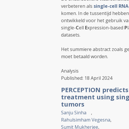
verbeteren als
single-cell RN
komen. In de tussentijd hebbe
ontwikkeld voor het gebruik v
single-
C
ell
E
xpression-based
P
datasets.
Het summiere abstract zoals ge
moet betaald worden.
Analysis
Published:
18 April 2024
PERCEPTION predicts 
treatment using singl
tumors
Sanju Sinha
,
Rahulsimham Vegesna
,
Sumit Mukherjee
,