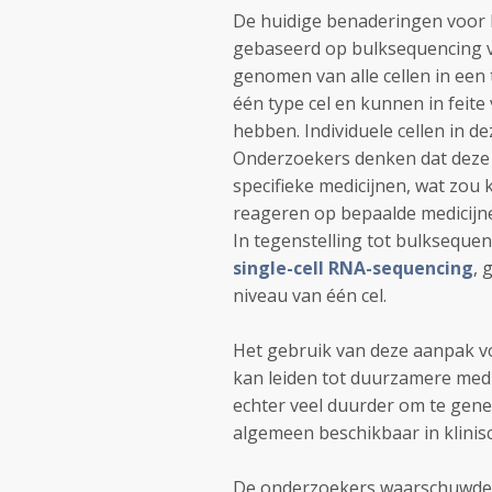
De huidige benaderingen voor 
gebaseerd op bulksequencing 
genomen van alle cellen in ee
één type cel en kunnen in feite
hebben. Individuele cellen in d
Onderzoekers denken dat deze 
specifieke medicijnen, wat zo
reageren op bepaalde medicijne
In tegenstelling tot bulkseque
single-cell RNA-sequencing
, 
niveau van één cel.
Het gebruik van deze aanpak vo
kan leiden tot duurzamere medi
echter veel duurder om te gen
algemeen beschikbaar in klini
De onderzoekers waarschuwden 