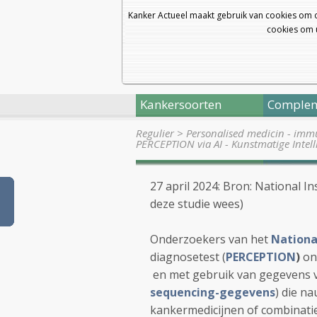
Kanker Actueel maakt gebruik van cookies om 
cookies om u
Kankersoorten
Complem
Regulier
>
Personalised medicin - im
PERCEPTION via AI - Kunstmatige Intell
27 april 2024: Bron: National I
deze studie wees)
Onderzoekers van het
National
diagnosetest (
PERCEPTION
)
on
en met gebruik van gegevens va
sequencing-gegevens
) die n
kankermedicijnen of combinatie