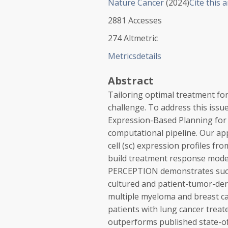
Nature Cancer
(
2024
)
Cite this a
2881
Accesses
274
Altmetric
Metrics
details
Abstract
Tailoring optimal treatment for 
challenge. To address this iss
Expression-Based Planning for
computational pipeline. Our app
cell (sc) expression profiles fro
build treatment response model
PERCEPTION demonstrates succe
cultured and patient-tumor-derive
multiple myeloma and breast can
patients with lung cancer treat
outperforms published state-of-