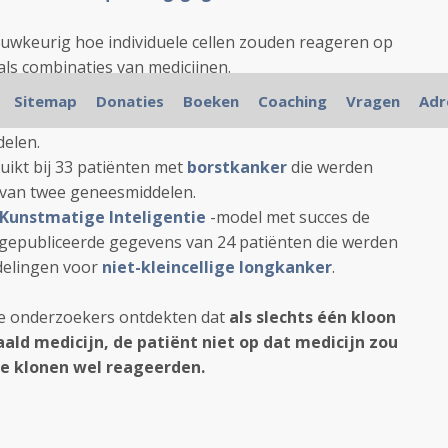
uwkeurig hoe individuele cellen zouden reageren op
als combinaties van medicijnen.
ekers hun aanpak op gepubliceerde gegevens van 41
Sitemap
Donaties
Boeken
Coaching
Vragen
Adr
ma - botkanker
die werden behandeld met een
delen.
ikt bij 33 patiënten met
borstkanker
die werden
 van twee geneesmiddelen.
 Kunstmatige Inteligentie
-model met succes de
n gepubliceerde gegevens van 24 patiënten die werden
delingen voor
niet-kleincellige longkanker
.
e
onderzoekers ontdekten dat
als slechts één kloon
ald medicijn, de patiënt niet op dat medicijn zou
ere klonen wel reageerden.