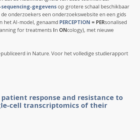
A-sequencing-gegevens
op grotere schaal beschikbaar
n de onderzoekers een onderzoekswebsite en een gids
an het AI-model, genaamd
PERCEPTION
=
PER
sonalised
lanning for treatments
I
n
ON
cology), met nieuwe
publiceerd in Nature. Voor het volledige studierapport
patient response and resistance to
e-cell transcriptomics of their