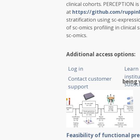
clinical cohorts. PERCEPTION is
at
https://github.com/ruppi
stratification using sc-expressi
of sc-omics profiling in clinica
sc-omics.
Additional access options:
Log in
Learn
instit
Contact customer
being 
subscr
support
Feasibility of functional p