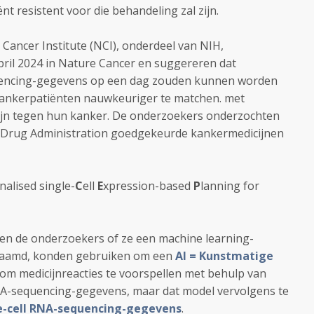
ënt resistent voor die behandeling zal zijn.
Cancer Institute (NCI), onderdeel van NIH,
ril 2024 in Nature Cancer en suggereren dat
quencing-gegevens op een dag zouden kunnen worden
kankerpatiënten nauwkeuriger te matchen. met
n zijn tegen hun kanker. De onderzoekers onderzochten
d Drug Administration goedgekeurde kankermedicijnen
nalised single-
C
ell
E
xpression-based
P
lanning for
ten de onderzoekers of ze een machine learning-
enaamd, konden gebruiken om een
AI = Kunstmatige
 om medicijnreacties te voorspellen met behulp van
A-sequencing-gegevens, maar dat model vervolgens te
e-cell RNA-sequencing-gegevens
.