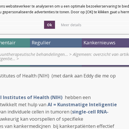
ons websiteverkeer te analyseren om u een optimale bezoekerservaring te bied
 gepersonaliseerde advertenties te tonen. Door op [OK] te klikken gaat u hie
Ok
Meer details
entair
Regulier
Kankernieuws
muuntherapeutische behandelingen…
>
Algemeen: overzicht van arti
igentie…
>
nstitutes of Health (NIH) (met dank aan Eddy die me op
 Institutes of Health (NIH)
hebben een
twikkelt met hulp van
AI = Kunstmatige Inteligentie
n individuele cellen in tumoren (
single-cell RNA-
auwkeurig kan voorspellen of specifieke
s van kankermedicjnen bij kankerpatiënten effectief