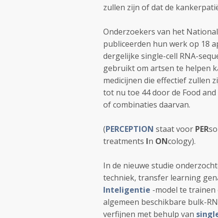
zullen zijn of dat de kankerpati
Onderzoekers van het National 
publiceerden hun werk op 18 ap
dergelijke single-cell RNA-se
gebruikt om artsen te helpen 
medicijnen die effectief zulle
tot nu toe 44 door de Food an
of combinaties daarvan.
(
PERCEPTION
staat voor
PER
so
treatments
I
n
ON
cology).
In de nieuwe studie onderzoch
techniek, transfer learning g
Inteligentie
-model te trainen
algemeen beschikbare bulk-RN
verfijnen met behulp van
singl