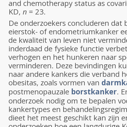
and chemotherapy status as covari
KD,
n
= 23.
De onderzoekers concluderen dat 
eierstok- of endometriumkanker e
de kwaliteit van leven niet vermind
inderdaad de fysieke functie verbe
verhogen en het hunkeren naar spe
verminderen. Deze bevindingen ku
naar andere kankers die verband 
obesitas, zoals vormen van
darmk
postmenopauzale
borstkanker
. E
onderzoek nodig om te bepalen vo
kankertypes en behandelingsregi
dieet het meest geschikt kan zijn 
onderzoeken hoe een langdurige K