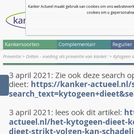
Kanker Actueel maakt gebruik van cookies om ons websiteverk
cookies om u gepersonalisee
Kankersoorten
Complementair
Regulier
Preventie
>
Diëten - voeding als preventie van kanker:
>
Kytogeen d
3 april 2021: Zie ook deze search 
dieet:
https://kanker-actueel.nl
search_text=kytogeen+dieet&sea
3 april 2021: lees ook dit artikel:
ht
actueel.nl/het-kytogeen-dieet-
dieet-strikt-volgen-kan-schadelij