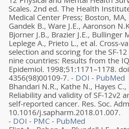
12 Physical and Mental Health Su
Scales. 2nd ed. The Health Institu
Medical Center Press; Boston, MA,
Gandek B., Ware J.E., Aaronson N.K
Bjorner J.B., Brazier J.E., Bullinger 
Leplege A., Prieto L., et al. Cross-v
selection and scoring for the SF-12
nine countries: Results from the IQO
Epidemiol. 1998;51:1171–1178. do
4356(98)00109-7. -
DOI
-
PubMed
Bhandari N.R., Kathe N., Hayes C.,
Reliability and validity of SF-12v2
self-reported cancer. Res. Soc. Ad
10.1016/j.sapharm.2018.01.007.
-
DOI
-
PMC
-
PubMed