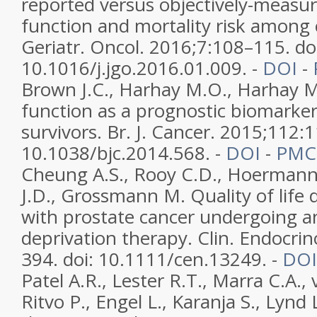
reported versus objectively-measur
function and mortality risk among c
Geriatr. Oncol. 2016;7:108–115. do
10.1016/j.jgo.2016.01.009. -
DOI
-
Brown J.C., Harhay M.O., Harhay M
function as a prognostic biomarke
survivors. Br. J. Cancer. 2015;112:
10.1038/bjc.2014.568. -
DOI
-
PM
Cheung A.S., Rooy C.D., Hoermann R
J.D., Grossmann M. Quality of life
with prostate cancer undergoing 
deprivation therapy. Clin. Endocri
394. doi: 10.1111/cen.13249. -
DO
Patel A.R., Lester R.T., Marra C.A.,
Ritvo P., Engel L., Karanja S., Lynd 