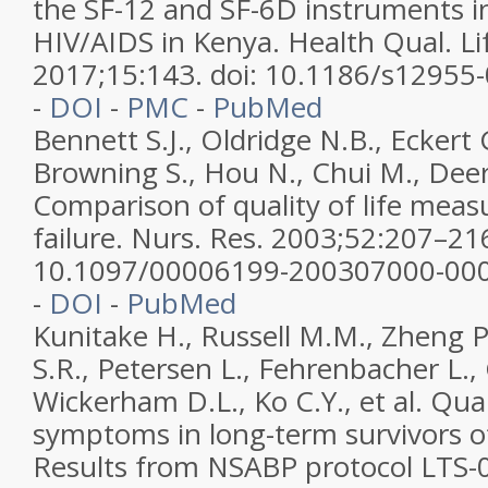
the SF-12 and SF-6D instruments in
HIV/AIDS in Kenya. Health Qual. L
2017;15:143. doi: 10.1186/s12955
-
DOI
-
PMC
-
PubMed
Bennett S.J., Oldridge N.B., Eckert G
Browning S., Hou N., Chui M., De
Comparison of quality of life meas
failure. Nurs. Res. 2003;52:207–216
10.1097/00006199-200307000-00
-
DOI
-
PubMed
Kunitake H., Russell M.M., Zheng P
S.R., Petersen L., Fehrenbacher L., 
Wickerham D.L., Ko C.Y., et al. Qual
symptoms in long-term survivors of
Results from NSABP protocol LTS-01