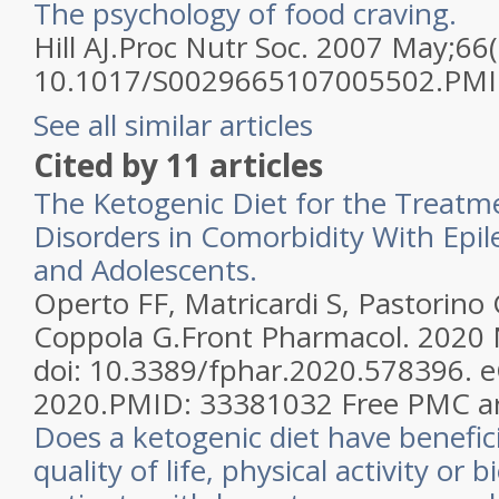
The psychology of food craving.
Hill AJ.
Proc Nutr Soc. 2007 May;66(2
10.1017/S0029665107005502.
PMI
See all similar articles
Cited by
11
articles
The Ketogenic Diet for the Treat
Disorders in Comorbidity With Epil
and Adolescents.
Operto FF, Matricardi S, Pastorino 
Coppola G.
Front Pharmacol. 2020 
doi: 10.3389/fphar.2020.578396. e
2020.
PMID:
33381032
Free PMC ar
Does a ketogenic diet have benefici
quality of life, physical activity or 