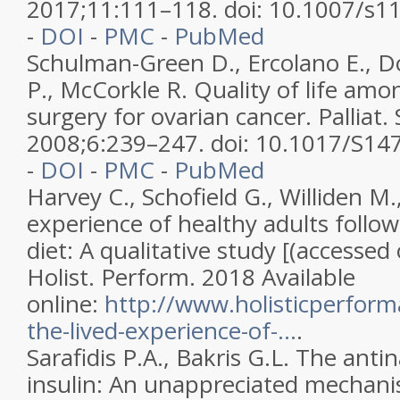
2017;11:111–118. doi: 10.1007/s1
-
DOI
-
PMC
-
PubMed
Schulman-Green D., Ercolano E., 
P., McCorkle R. Quality of life am
surgery for ovarian cancer. Palliat.
2008;6:239–247. doi: 10.1017/S1
-
DOI
-
PMC
-
PubMed
Harvey C., Schofield G., Williden M.
experience of healthy adults follo
diet: A qualitative study [(accessed
Holist. Perform. 2018 Available
online:
http://www.holisticperform
the-lived-experience-of-...
.
Sarafidis P.A., Bakris G.L. The antin
insulin: An unappreciated mechani