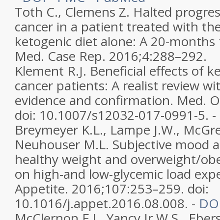
Toth C., Clemens Z. Halted progres
cancer in a patient treated with the
ketogenic diet alone: A 20-months 
Med. Case Rep. 2016;4:288–292.
Klement R.J. Beneficial effects of k
cancer patients: A realist review wi
evidence and confirmation. Med. O
doi: 10.1007/s12032-017-0991-5. -
Breymeyer K.L., Lampe J.W., McGre
Neuhouser M.L. Subjective mood an
healthy weight and overweight/obe
on high-and low-glycemic load expe
Appetite. 2016;107:253–259. doi:
10.1016/j.appet.2016.08.008. -
DO
McClernon F.J., Yancy Jr.W.S., Ebers