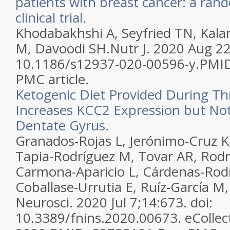
patients with breast cancer: a ran
clinical trial.
Khodabakhshi A, Seyfried TN, Kala
M, Davoodi SH.
Nutr J. 2020 Aug 22;
10.1186/s12937-020-00596-y.
PMI
PMC article.
Ketogenic Diet Provided During T
Increases KCC2 Expression but No
Dentate Gyrus.
Granados-Rojas L, Jerónimo-Cruz K
Tapia-Rodríguez M, Tovar AR, Rodr
Carmona-Aparicio L, Cárdenas-Rod
Coballase-Urrutia E, Ruíz-García M
Neurosci. 2020 Jul 7;14:673. doi:
10.3389/fnins.2020.00673. eCollec