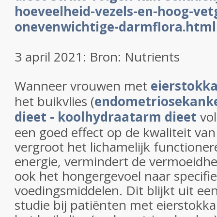
hoeveelheid-vezels-en-hoog-vetg
onevenwichtige-darmflora.html
3 april 2021: Bron: Nutrients
Wanneer vrouwen met
eierstokk
het buikvlies (
endometriosekank
dieet - koolhydraatarm dieet
vo
een goed effect op de kwaliteit van
vergroot het lichamelijk functione
energie, vermindert de vermoeidhe
ook het hongergevoel naar specifi
voedingsmiddelen. Dit blijkt uit ee
studie bij patiënten met eierstokk