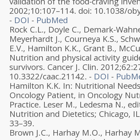
validation of the food-craving inve
2002;10:107–114. doi: 10.1038/ob
-
DOI
-
PubMed
Rock C.L., Doyle C., Demark-Wahne
Meyerhardt J., Courneya K.S., Schw
E.V., Hamilton K.K., Grant B., McCul
Nutrition and physical activity guid
survivors. Cancer J. Clin. 2012;62:2
10.3322/caac.21142. -
DOI
-
PubM
Hamilton K.K. In: Nutritional Needs
Oncology Patient, in Oncology Nutri
Practice. Leser M., Ledesma N., ed
Nutrition and Dietetics; Chicago, I
33–39.
Brown J.C., Harhay M.O., Harhay M