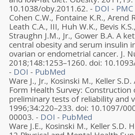
10.1038/oby.2011.62. -
DOI
-
PM
Cohen C.W., Fontaine K.R., Arend R.
Leath C.A., III, Huh W.K., Bevis K.S.
Straughn J.M., Jr., Gower B.A. A ke
central obesity and serum insulin
ovarian or endometrial cancer. J. N
2018;148:1253–1260. doi: 10.1093
-
DOI
-
PubMed
Ware J., Jr., Kosinski M., Keller S.D
Form Health Survey: Construction 
preliminary tests of reliability and 
1996;34:220–233. doi: 10.1097/0
00003. -
DOI
-
PubMed
Ware J.E., Kosinski M., Keller S.D. 