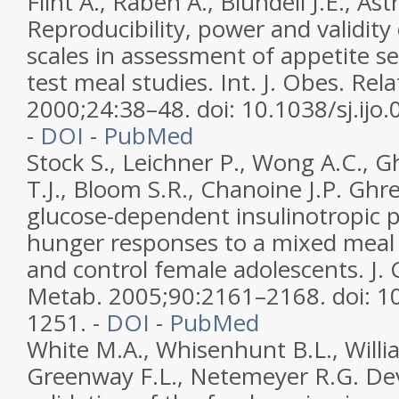
Flint A., Raben A., Blundell J.E., Ast
Reproducibility, power and validity
scales in assessment of appetite se
test meal studies. Int. J. Obes. Rel
2000;24:38–48. doi: 10.1038/sj.ijo
-
DOI
-
PubMed
Stock S., Leichner P., Wong A.C., Gh
T.J., Bloom S.R., Chanoine J.P. Ghre
glucose-dependent insulinotropic 
hunger responses to a mixed meal 
and control female adolescents. J. C
Metab. 2005;90:2161–2168. doi: 10
1251. -
DOI
-
PubMed
White M.A., Whisenhunt B.L., Willi
Greenway F.L., Netemeyer R.G. D