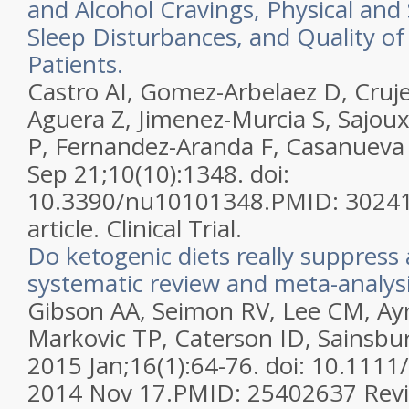
and Alcohol Cravings, Physical and 
Sleep Disturbances, and Quality of
Patients.
Castro AI, Gomez-Arbelaez D, Cruje
Aguera Z, Jimenez-Murcia S, Sajoux 
P, Fernandez-Aranda F, Casanueva 
Sep 21;10(10):1348. doi:
10.3390/nu10101348.
PMID:
3024
article.
Clinical Trial.
Do ketogenic diets really suppress 
systematic review and meta-analysi
Gibson AA, Seimon RV, Lee CM, Ayre 
Markovic TP, Caterson ID, Sainsbur
2015 Jan;16(1):64-76. doi: 10.111
2014 Nov 17.
PMID:
25402637
Rev