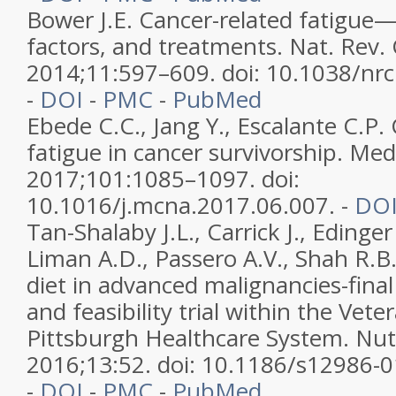
Bower J.E. Cancer-related fatigue
factors, and treatments. Nat. Rev. 
2014;11:597–609. doi: 10.1038/nrc
-
DOI
-
PMC
-
PubMed
Ebede C.C., Jang Y., Escalante C.P.
fatigue in cancer survivorship. Med
2017;101:1085–1097. doi:
10.1016/j.mcna.2017.06.007. -
DO
Tan-Shalaby J.L., Carrick J., Edinge
Liman A.D., Passero A.V., Shah R.B
diet in advanced malignancies-final 
and feasibility trial within the Vete
Pittsburgh Healthcare System. Nut
2016;13:52. doi: 10.1186/s12986-0
-
DOI
-
PMC
-
PubMed