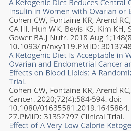
A Ketogenic Diet Reduces Central
Insulin in Women with Ovarian or 
Cohen CW, Fontaine KR, Arend RC,
CA III, Huh WK, Bevis KS, Kim KH, 
Gower BA.
J Nutr. 2018 Aug 1;148(8
10.1093/jn/nxy119.
PMID:
301374
A Ketogenic Diet Is Acceptable in
Ovarian and Endometrial Cancer a
Effects on Blood Lipids: A Randomi
Trial.
Cohen CW, Fontaine KR, Arend RC
Cancer. 2020;72(4):584-594. doi:
10.1080/01635581.2019.1645864. 
27.
PMID:
31352797
Clinical Trial.
Effect of A Very Low-Calorie Ketog