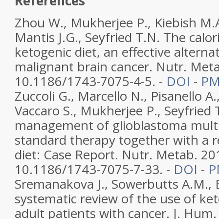
References
Zhou W., Mukherjee P., Kiebish M.A
Mantis J.G., Seyfried T.N. The calori
ketogenic diet, an effective alterna
malignant brain cancer. Nutr. Meta
10.1186/1743-7075-4-5. -
DOI
-
P
Zuccoli G., Marcello N., Pisanello A.
Vaccaro S., Mukherjee P., Seyfried 
management of glioblastoma mult
standard therapy together with a r
diet: Case Report. Nutr. Metab. 201
10.1186/1743-7075-7-33. -
DOI
-
P
Sremanakova J., Sowerbutts A.M., 
systematic review of the use of ket
adult patients with cancer. J. Hum.