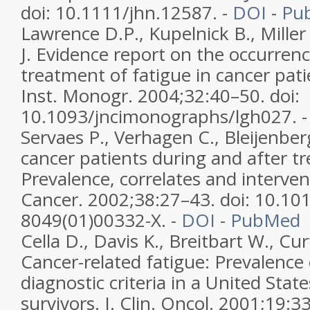
doi: 10.1111/jhn.12587. -
DOI
-
Pu
Lawrence D.P., Kupelnick B., Miller
J. Evidence report on the occurren
treatment of fatigue in cancer patie
Inst. Monogr. 2004;32:40–50. doi:
10.1093/jncimonographs/lgh027. 
Servaes P., Verhagen C., Bleijenber
cancer patients during and after t
Prevalence, correlates and intervent
Cancer. 2002;38:27–43. doi: 10.10
8049(01)00332-X. -
DOI
-
PubMed
Cella D., Davis K., Breitbart W., Cur
Cancer-related fatigue: Prevalence
diagnostic criteria in a United Stat
survivors. J. Clin. Oncol. 2001;19:3