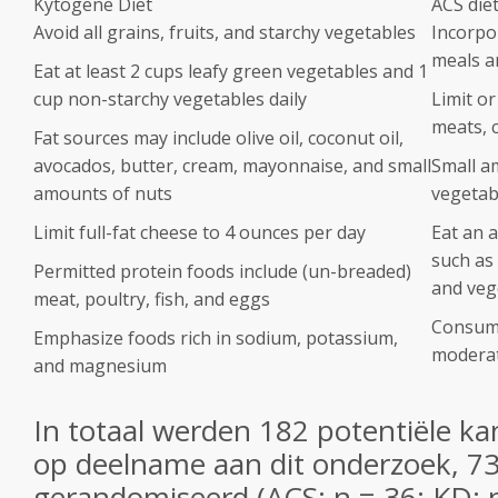
Kytogene Diet
ACS die
Avoid all grains, fruits, and starchy vegetables
Incorpo
meals a
Eat at least 2 cups leafy green vegetables and 1
cup non-starchy vegetables daily
Limit or
meats, 
Fat sources may include olive oil, coconut oil,
avocados, butter, cream, mayonnaise, and small
Small a
amounts of nuts
vegetabl
Limit full-fat cheese to 4 ounces per day
Eat an 
such as 
Permitted protein foods include (un-breaded)
and veg
meat, poultry, fish, and eggs
Consume
Emphasize foods rich in sodium, potassium,
modera
and magnesium
In totaal werden 182 potentiële k
op deelname aan dit onderzoek, 7
gerandomiseerd (ACS: n = 36; KD: n