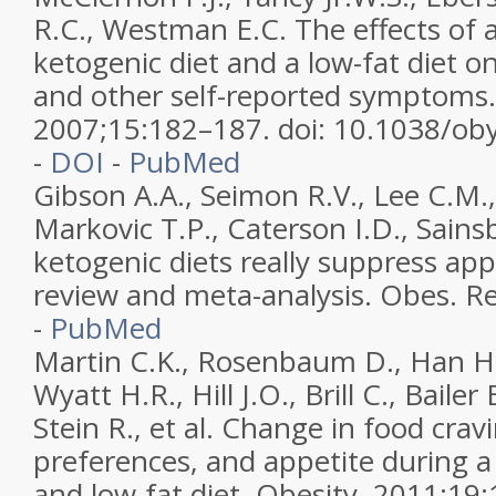
R.C., Westman E.C. The effects of 
ketogenic diet and a low-fat diet 
and other self-reported symptoms.
2007;15:182–187. doi: 10.1038/ob
-
DOI
-
PubMed
Gibson A.A., Seimon R.V., Lee C.M., A
Markovic T.P., Caterson I.D., Sains
ketogenic diets really suppress app
review and meta-analysis. Obes. R
-
PubMed
Martin C.K., Rosenbaum D., Han H.
Wyatt H.R., Hill J.O., Brill C., Bailer B
Stein R., et al. Change in food crav
preferences, and appetite during 
and low-fat diet. Obesity. 2011;19