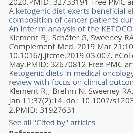
2020.
PMID:
32733191
Free PMC ar
A ketogenic diet exerts beneficial 
composition of cancer patients dur
An interim analysis of the KETOC
Klement RJ, Schäfer G, Sweeney RA
Complement Med. 2019 Mar 21;10(3
10.1016/j.jtcme.2019.03.007. eCol
May.
PMID:
32670812
Free PMC art
Ketogenic diets in medical oncology
review with focus on clinical outco
Klement RJ, Brehm N, Sweeney RA
Jan 11;37(2):14. doi: 10.1007/s12
2.
PMID:
31927631
See all "Cited by" articles