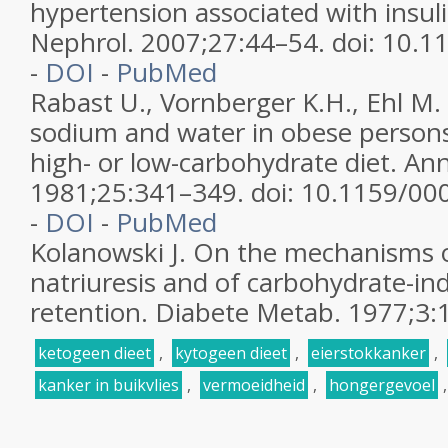
hypertension associated with insuli
Nephrol. 2007;27:44–54. doi: 10.
-
DOI
-
PubMed
Rabast U., Vornberger K.H., Ehl M.
sodium and water in obese person
high- or low-carbohydrate diet. An
1981;25:341–349. doi: 10.1159/00
-
DOI
-
PubMed
Kolanowski J. On the mechanisms o
natriuresis and of carbohydrate-i
retention. Diabete Metab. 1977;3:
ketogeen dieet
,
kytogeen dieet
,
eierstokkanker
,
kanker in buikvlies
,
vermoeidheid
,
hongergevoel