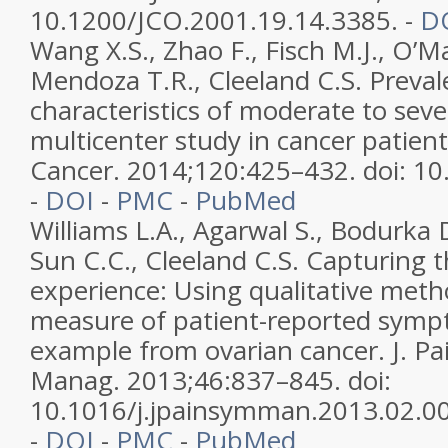
10.1200/JCO.2001.19.14.3385. -
D
Wang X.S., Zhao F., Fisch M.J., O’Ma
Mendoza T.R., Cleeland C.S. Preva
characteristics of moderate to seve
multicenter study in cancer patient
Cancer. 2014;120:425–432. doi: 10
-
DOI
-
PMC
-
PubMed
Williams L.A., Agarwal S., Bodurka D
Sun C.C., Cleeland C.S. Capturing t
experience: Using qualitative meth
measure of patient-reported sym
example from ovarian cancer. J. 
Manag. 2013;46:837–845. doi:
10.1016/j.jpainsymman.2013.02.00
-
DOI
-
PMC
-
PubMed