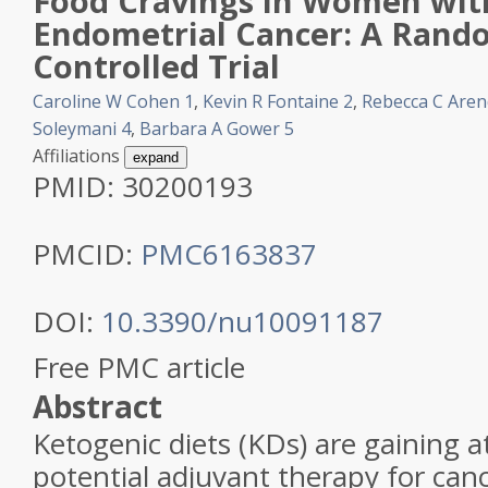
Food Cravings in Women wit
Endometrial Cancer: A Rand
Controlled Trial
Caroline W Cohen
1
,
Kevin R Fontaine
2
,
Rebecca C Aren
Soleymani
4
,
Barbara A Gower
5
Affiliations
expand
PMID:
30200193
PMCID:
PMC6163837
DOI:
10.3390/nu10091187
Free PMC article
Abstract
Ketogenic diets (KDs) are gaining a
potential adjuvant therapy for canc