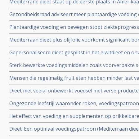
Mediterrane dieet staat op de eerste plaats in Amerikaan
volwassenen
dieet om te volgen en met beste resultaten
Gezondheidsraad adviseert meer plantaardige voeding e
eieren te eten.
Plantaardige voeding en bewegen stopt ziekteprogress
artrose en geneest vaak ook, bewijst recente Nederlan
Mediterraan dieet plus olijfolie voorkomt significant b
agressieve vorm van borstkanker, blijkt uit subanalyse 
Gepersonaliseerd dieet gesplitst in het eiwitdieet en on
naar risico op hart- en vaatziektes bij vrouwen uit hoge
afgestemd op de persoonlijke stofwisseling had meer ef
Sterk bewerkte voedingsmiddelen zoals voorverpakte s
vaatgezondheid en de bloedsuikerwaarden dan algemene
diepvriespizza's, kant-en-klare maaltijden en pleziervoe
Nederlands onderzoek
Mensen die regelmatig fruit eten hebben minder last v
enz. veroorzaken kanker en leidt tot eerder overlijden 
minder fruit eten en meer hartige hapjes die daarent
Dieet met veelal onbewerkt voedsel met verse product
depressieve gevoelens
zuivel en magere eiwitbronnen blijkt depressiviteit te
Ongezonde leefstijl waaronder roken, voedingspatroon,
leefomgeving bepalen diversiteit van darmmicrobioom e
Het effect van voeding en supplementen op prikkelba
ziek zijn, korter leven. Omgekeerd: een gezonde diverse
verbeterd worden door bepaalde voeding wel en niet te
gezonder leven.
Dieet: Een optimaal voedingspatroon (Mediterraan diee
13 jaar langer leven geven in vergelijking met een West