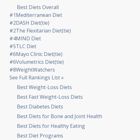
Best Diets Overall
#1
Mediterranean Diet
#2
DASH Diet
(tie)
#2
The Flexitarian Diet
(tie)
#4
MIND Diet
#5
TLC Diet
#6
Mayo Clinic Diet
(tie)
#6
Volumetrics Diet
(tie)
#8
WeightWatchers
See Full Rankings List »
Best Weight-Loss Diets
Best Fast Weight-Loss Diets
Best Diabetes Diets
Best Diets for Bone and Joint Health
Best Diets for Healthy Eating
Best Diet Programs