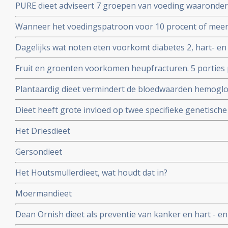
PURE dieet adviseert 7 groepen van voeding waaronder 
gebruiken op basis van studiepublicaties
Wanneer het voedingspatroon voor 10 procent of meer 
snacks, frisdrank enz. geeft dit een kans van 12 procen
Dagelijks wat noten eten voorkomt diabetes 2, hart- en
15 tot 40 procent blijkt uit grote reviewstudie
Fruit en groenten voorkomen heupfracturen. 5 porties
geeft verschil van 88 procent risico op breken van heup
Plantaardig dieet vermindert de bloedwaarden hemoglob
diabetici blijkt uit meta analyse van 6 relevante studies
Dieet heeft grote invloed op twee specifieke genetische
uit GECCO - de Genetics and Epidemiology of Colorecta
Het Driesdieet
bij het risico op specifiek darmkanker.
Gersondieet
Het Houtsmullerdieet, wat houdt dat in?
Moermandieet
Dean Ornish dieet als preventie van kanker en hart - en