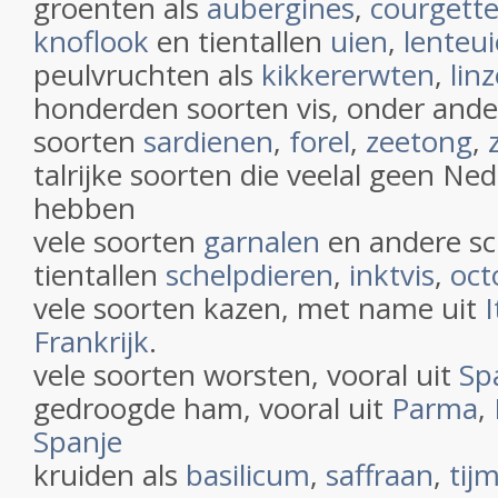
groenten als
aubergines
,
courgett
knoflook
en tientallen
uien
,
lenteu
peulvruchten als
kikkererwten
,
lin
honderden soorten vis, onder and
soorten
sardienen
,
forel
,
zeetong
,
talrijke soorten die veelal geen N
hebben
vele soorten
garnalen
en andere sc
tientallen
schelpdieren
,
inktvis
,
oct
vele soorten kazen, met name uit
I
Frankrijk
.
vele soorten worsten, vooral uit
Sp
gedroogde ham, vooral uit
Parma
,
Spanje
kruiden als
basilicum
,
saffraan
,
tij