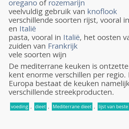
oregano
of
rozemarijn
veelvuldig gebruik van
knoflook
verschillende soorten rijst, vooral i
en
Italië
pasta, vooral in
Italië
, het oosten 
zuiden van
Frankrijk
vele soorten wijn
De mediterrane keuken is ontzette
kent enorme verschillen per regio.
Europa bestaat de keuken namelijk
verschillende streekproducten.
voeding
,
dieet
,
Mediterrane dieet
,
lijst van best