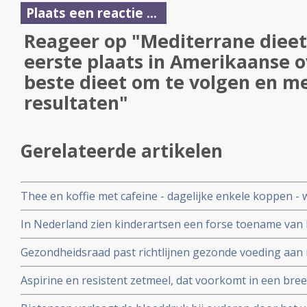
Plaats een reactie ...
Reageer op "Mediterrane dieet
eerste plaats in Amerikaanse ov
beste dieet om te volgen en m
resultaten"
Gerelateerde artikelen
Thee en koffie met cafeine - dagelijke enkele koppen 
ontwikkelen van Alzheimer en verbetert cognitieve functi
In Nederland zien kinderartsen een forse toename van
studies bij 131.821 deelnemende zorgprofessionals
ernstige obesitas en Nederlandse Vereniging van Kin
Gezondheidsraad past richtlijnen gezonde voeding aan
Generatie slaan alarm
plantaardige voeding met meer peulvruchten en noten
Aspirine en resistent zetmeel, dat voorkomt in een bre
waaronder bananen voorkomt erfelijke vormen van ka