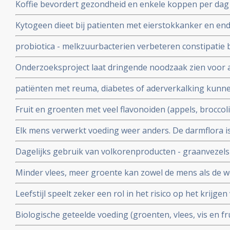
Koffie bevordert gezondheid en enkele koppen per dag v
door alle oorzaken met 27 procent. Blijkt uit grote langj
Kytogeen dieet bij patienten met eierstokkanker en e
fysiek functioneren, vergroot de energie, vermindert v
probiotica - melkzuurbacterien verbeteren constipatie b
hongergevoel.
Parkinson.
Onderzoeksproject laat dringende noodzaak zien voor
basisschool. BMI (body-mass index) bij kinderen op ee
patiënten met reuma, diabetes of aderverkalking kun
vier jaar veel beter vergeleken met kinderen op de con
plantaardig dieet zichzelf gezonder eten blijkt mer en m
Fruit en groenten met veel flavonoiden (appels, broccol
voorkomen sterftekans aan kanker en hart- en vaatziekte
Elk mens verwerkt voeding weer anders. De darmflora is
bevolkingsonderzoek
gedacht blijkt uit groot wetenschappelijk onderzoek
Dagelijks gebruik van volkorenproducten - graanvezel
leverkanker blijkt uit groot Amerikaans bevolkingsond
Minder vlees, meer groente kan zowel de mens als de wer
internaionaal onderzoek van groep van wetenschapper
Leefstijl speelt zeker een rol in het risico op het krijg
dementie - Alzheimer waarvan voeding de belangrijkste fa
Biologische geteelde voeding (groenten, vlees, vis en f
procent in vergelijking met standaard geteelde groenten