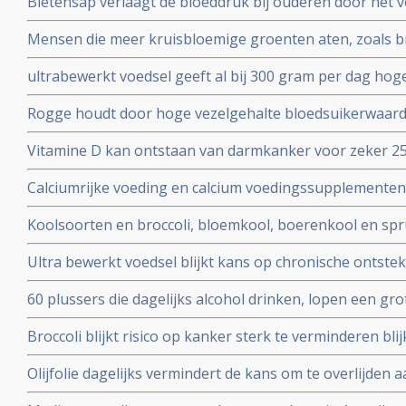
Bietensap verlaagt de bloeddruk bij ouderen door het
in de mond
Mensen die meer kruisbloemige groenten aten, zoals br
spruitjes, hadden een 20 procent lager risico op het kr
ultrabewerkt voedsel geeft al bij 300 gram per dag hoge
vergelijking met mensen die deze groenten minder ate
ongeacht hoeveel je eet en hoe hoog je BMI is
Rogge houdt door hoge vezelgehalte bloedsuikerwaarde
en is uitstekend voedingsproduct in voorkomen van diab
Vitamine D kan ontstaan van darmkanker voor zeker 25
lage vitamine D waarden tijdig worden aangevuld
Calciumrijke voeding en calcium voedingssupplementen
procent te kunnen voorkomen, bewijst de NIH-AARP Die
Koolsoorten en broccoli, bloemkool, boerenkool en spr
up van ruim 18 jaar copy 1
effect bij verschillende vormen van kanker waaronder 
Ultra bewerkt voedsel blijkt kans op chronische ontste
borstkanker en longkanker
veroorzaken die op hun beurt darmkanker laten ontst
60 plussers die dagelijks alcohol drinken, lopen een grot
overlijden, met name als gevolg van kanker of hart- en 
Broccoli blijkt risico op kanker sterk te verminderen bli
studies waaronder 23 case control studies
Olijfolie dagelijks vermindert de kans om te overlijden 
ongeacht voedingspatroon van de deelnemer blijkt uit 2