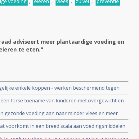
ige voeding
,
eieren
,
vlees
,
zuivel
,
preventie
aad adviseert meer plantaardige voeding en
eieren te eten."
agelijke enkele koppen - werken beschermend tegen
betert cognitieve functies blijkt uit 2 langjarige
n een forse toename van kinderen met overgewicht en
e zorgprofessionals
dse Vereniging van Kindergeneeskunde en de Gezonde
nen gezonde voeding aan naar minder vlees en meer
 peulvruchten en noten
 dat voorkomt in een breed scala aan voedingsmiddelen
rfelijke vormen van kanker met Lynch Syndroom
uk bij ouderen door het veranderen van het microbioom