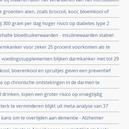
groenten aten, zoals broccoli, kool, bloemkool of
t lager risico op het krijgen van darmkanker in
ij 300 gram per dag hoger risico op diabetes type 2
eze groenten minder aten
 hoog je BMI is
halte bloedsuikerwaarden - insulinewaarden stabiel
ct in voorkomen van diabetes-2 en hart- en vaatziektes
armkanker voor zeker 25 procent voorkomen als te
 worden aangevuld
um voedingssupplementen blijken darmkanker met tot 29
bewijst de NIH-AARP Diet en Health Study na follow-
kool, boerenkool en spruitjes geven een preventief
n van kanker waaronder blaaskanker, darmkanker,
ans op chronische ontstekingen in de darmen te
darmkanker laten ontstaan
l drinken, lopen een groter risico op vroegtijdig
 van kanker of hart- en vaatziekten.
 sterk te verminderen blijkt uit meta-analyse van 37
rol studies
de kans om te overlijden aan dementie - Alzheimer
e deelnemer blijkt uit 28 jarige studie onder 92 383