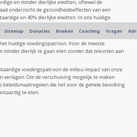
ige en minder dierlijke eiwitten, oftewel de
raad onderzocht de gezondheidseffecten van een
ardige en 40% dierlijke eiwitten. In ons huidige
ding andersom.
Sitemap
Donaties
Boeken
Coaching
Vragen
Adr
eer plantaardige voedingspatroon beter voldoet aan
het huidige voedingspatroon. Voor de meeste
m minder dierlijk te gaan eten zonder dat tekorten aan
ntaardige voedingspatroon de milieu-impact van onze
 verlagen. Om de verschuiving mogelijk te maken
op beleidsmaatregelen die het voor de gehele bevolking
ntaardig te eten.