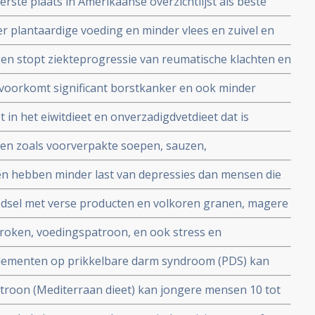
erste plaats in Amerikaanse overzichtlijst als beste
e resultaten
 plantaardige voeding en minder vlees en zuivel en
en stopt ziekteprogressie van reumatische klachten en
ewijst recente Nederlandse studie
e voorkomt significant borstkanker en ook minder
, blijkt uit subanalyse van grote langjarige studie
 in het eiwitdieet en onverzadigdvetdieet dat is
ktes bij vrouwen uit hoge risicogroep copy 1
tofwisseling had meer effect op hart- en
en zoals voorverpakte soepen, sauzen,
kerwaarden dan algemene voedingsadviezen blijkt uit
 maaltijden en pleziervoedsel zoals hotdogs, frisdrank,
en hebben minder last van depressies dan mensen die
t tot eerder overlijden aldus nieuwe grote studies
tige hapjes die daarentegen meer angst kennen en
edsel met verse producten en volkoren granen, magere
blijkt depressiviteit te kunnen voorkomen.
 roken, voedingspatroon, en ook stress en
eit van darmmicrobioom en zijn gerelateerd aan meer
plementen op prikkelbare darm syndroom (PDS) kan
erd: een gezonde diverse darmflora geeft langer en
 voeding wel en niet te eten.
troon (Mediterraan dieet) kan jongere mensen 10 tot
ergelijking met een Westers dieet