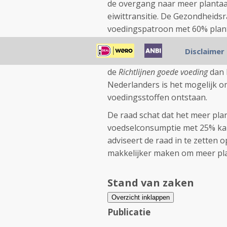
de overgang naar meer plantaard
eiwittransitie. De Gezondheids
voedingspatroon met 60% planta
voedingspatroon is die verhou
Disclaimer
De raad concludeert dat het m
de
Richtlijnen goede voeding
dan 
Nederlanders is het mogelijk o
voedingsstoffen ontstaan.
De raad schat dat het meer pla
voedselconsumptie met 25% kan
adviseert de raad in te zetten 
makkelijker maken om meer pla
Stand van zaken
Overzicht inklappen
Publicatie