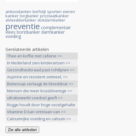
antioxidanten
leefstijl
sporten
eieren
kanker
prostaatkanker
longkanker
alvleesklierkanker
slokdarmkanker
preventie
complementair
vlees
borstkanker
darmkanker
voeding
Gerelateerde artikelen
Thee en koffie met cafeine >>
In Nederland zien kinderartsen >>
Gezondheidsraad past richtlijnen >>
Aspirine en resistent zetmeel, >>
Bietensap verlaagt de bloeddruk >>
Mensen die meer kruisbloemige >>
ultrabewerkt voedsel geeft >>
Rogge houdt door hoge vezelgehalte
>>
Vitamine D kan ontstaan van >>
Calciumrijke voeding en calcium >>