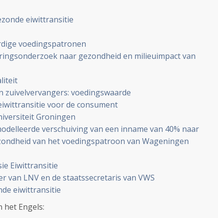
zonde eiwittransitie
dige voedingspatronen
ingsonderzoek naar gezondheid en milieuimpact van
iteit
n zuivelvervangers: voedingswaarde
wittransitie voor de consument
niversiteit Groningen
modelleerde verschuiving van een inname van 40% naar
ezondheid van het voedingspatroon van Wageningen
e Eiwittransitie
er van LNV en de staatssecretaris van VWS
de eiwittransitie
n het Engels: