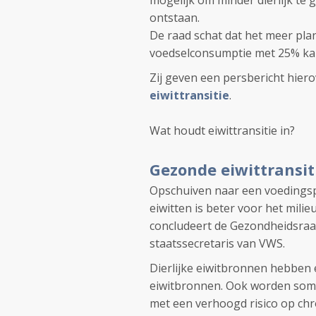
mogelijk om minder dierlijk te
ontstaan.
De raad schat dat het meer pla
voedselconsumptie met 25% ka
Zij geven een persbericht hiero
eiwittransitie
.
Wat houdt eiwittransitie in?
Gezonde eiwittransit
Opschuiven naar een voedingsp
eiwitten is beter voor het mili
concludeert de Gezondheidsraad
staatssecretaris van VWS.
Dierlijke eiwitbronnen hebben 
eiwitbronnen. Ook worden somm
met een verhoogd risico op chr