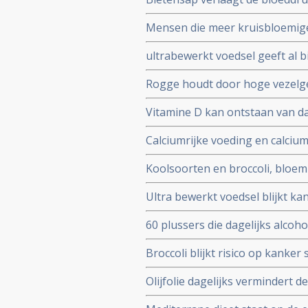
in de mond
Mensen die meer kruisbloemige 
spruitjes, hadden een 20 procen
ultrabewerkt voedsel geeft al b
vergelijking met mensen die d
ongeacht hoeveel je eet en hoe
Rogge houdt door hoge vezelge
en is uitstekend voedingsprodu
Vitamine D kan ontstaan van d
lage vitamine D waarden tijdig
Calciumrijke voeding en calci
procent te kunnen voorkomen, 
Koolsoorten en broccoli, bloem
up van ruim 18 jaar copy 1
effect bij verschillende vorme
Ultra bewerkt voedsel blijkt k
borstkanker en longkanker
veroorzaken die op hun beurt 
60 plussers die dagelijks alcoho
overlijden, met name als gevolg
Broccoli blijkt risico op kanker
studies waaronder 23 case cont
Olijfolie dagelijks vermindert 
ongeacht voedingspatroon van d