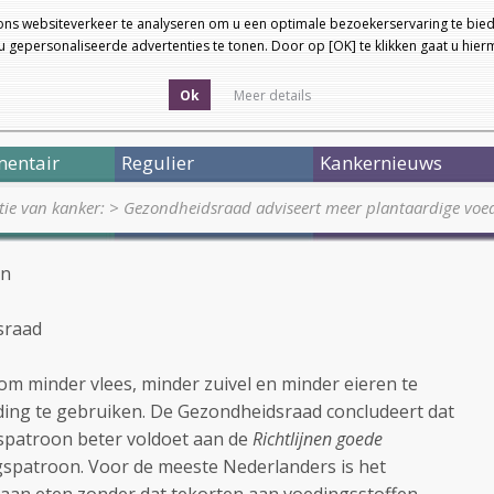
ons websiteverkeer te analyseren om u een optimale bezoekerservaring te bied
 gepersonaliseerde advertenties te tonen. Door op [OK] te klikken gaat u hie
Ok
Meer details
entair
Regulier
Kankernieuws
tie van kanker:
>
Gezondheidsraad adviseert meer plantaardige vo
en
sraad
m minder vlees, minder zuivel en minder eieren te
ding te gebruiken. De Gezondheidsraad concludeert dat
spatroon beter voldoet aan de
Richtlijnen goede
gspatroon. Voor de meeste Nederlanders is het