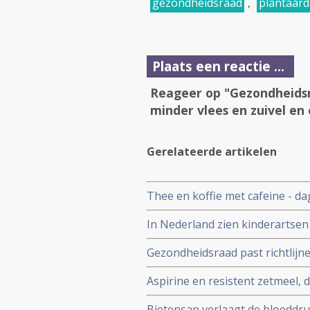
gezondheidsraad
,
plantaard
Plaats een reactie ...
Reageer op "Gezondheidsr
minder vlees en zuivel en 
Gerelateerde artikelen
Thee en koffie met cafeine - d
ontwikkelen van Alzheimer en ver
In Nederland zien kinderartse
studies bij 131.821 deelnemend
ernstige obesitas en Nederlan
Gezondheidsraad past richtlij
Generatie slaan alarm
plantaardige voeding met meer
Aspirine en resistent zetmeel,
waaronder bananen voorkomt e
Bietensap verlaagt de bloeddr