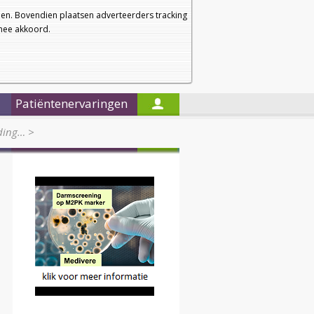
a
a
Startpagina
Nieuwsbrief
a
en. Bovendien plaatsen adverteerders tracking
rmee akkoord.
Alleen in de titels zoeken
Patiëntenervaringen
eding…
>