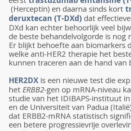
eerst
trastuzumab emtansine (T
(Herceptin) en daarna sinds kort
t
deruxtecan (T-DXd)
dat effectiever
DXd kan echter behoorlijk veel bij
de beste behandelvolgorde is nog 
Er blijkt behoefte aan biomarkers 
welke anti-HER2 therapie het beste
kunnen traceren aan de hand van 
HER2DX
is een nieuwe test die exp
het
ERBB2
-gen op mRNA-niveau ka
studie van het IDIBAPS-instituut in
en de Universiteit van Padua (Itali
dat ERBB2-mRNA statistisch signifi
een betere progressievrije overlevin