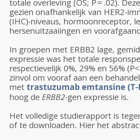
totale overleving (OS; P = .02). De
gezien onafhankelijk van HER2-i
(IHC)-niveaus, hormoonreceptor, lee
hersenuitzaaiingen en voorafgaan
In groepen met ERBB2 lage, gemid
expressie was het totale responsp
respectievelijk 0%, 29% en 56% (P<.
zinvol om vooraf aan een behandel
met
trastuzumab emtansine (T
hoog de
ERBB2
-gen expressie is.
Het volledige studierapport is tegen
of te downloaden. Hier het abstrac