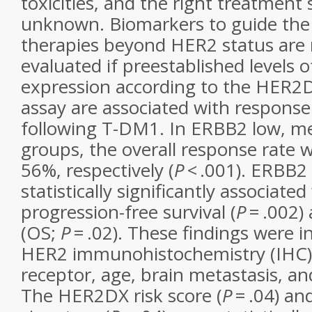
toxicities, and the right treatment
unknown. Biomarkers to guide the
therapies beyond HER2 status are
evaluated if preestablished level
expression according to the HER2
assay are associated with response
following T-DM1. In ERBB2 low, m
groups, the overall response rate 
56%, respectively (
P
<
.001). ERBB
statistically significantly associated
progression-free survival (
P
= .002) 
(OS;
P
=
.02). These findings were 
HER2 immunohistochemistry (IHC)
receptor, age, brain metastasis, an
The HER2DX risk score (
P
= .04) a