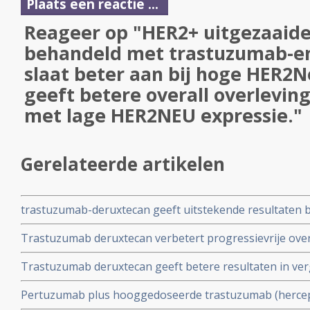
Plaats een reactie ...
Reageer op "HER2+ uitgezaaid
behandeld met trastuzumab-e
slaat beter aan bij hoge HER2N
geeft betere overall overleving
met lage HER2NEU expressie."
Gerelateerde artikelen
trastuzumab-deruxtecan geeft uitstekende resultaten b
trastuzumab en pertuzumab voorbehandelde gevorder
Trastuzumab deruxtecan verbetert progressievrije overl
hersenuitzaaiingen
chemotherapie na een of meer behandelingen met horm
Trastuzumab deruxtecan geeft betere resultaten in ver
met HR-positieve, HER2 lage expressie
arts bij patienten met HER2-laag, inoperabele en/of ui
Pertuzumab plus hooggedoseerde trastuzumab (hercept