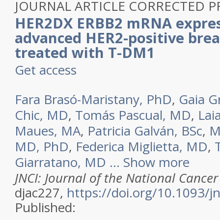
JOURNAL ARTICLE
CORRECTED P
HER2DX ERBB2 mRNA expres
advanced HER2-positive brea
treated with T-DM1
Get access
Fara Brasó-Maristany, PhD
,
Gaia G
Chic, MD
,
Tomás Pascual, MD
,
Lai
Maues, MA
,
Patricia Galván, BSc
,
M
MD, PhD
,
Federica Miglietta, MD
,
Giarratano, MD
...
Show more
JNCI: Journal of the National Cancer 
djac227,
https://doi.org/10.1093/j
Published: