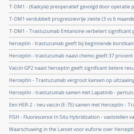
voor de zon bij borstkankerpatienten met beginnende 
T-DM1 - (Kadcyla) preoperatief gevolgd door operatie 
chemo, geeft 25 procent meer - 40% vs 15 % - complete 
T-DM1 verdubbelt progressievrije ziekte (3 vs 6 maande
Her2 pos, ongeacht hormoonstatus in vergelijking me
voor uitbehandelde borstkankerpatiënten met Her2 po
herceptin
T-DM1 - Trastuzumab Emtansine verbetert significant pr
van arts
vrouwen met uitgezaaide borstkanker - HER2 positief 
herceptin - trastuzumab geeft bij beginnende borstkan
met herceptin. in vergelijking met Capecitabine - Xeloda
positieve lymfklier significant betere ziektevrije tijd en
Herceptin - trastuzumab naast chemo geeft 37 procent 
en HER2 status op 8 jaars meting
10 procent meer overlevingen op 10 jaar bij Her2 posit
Vaccin GP2 naast herceptin geeft significant betere resu
herceptin bij Her2 positieve borstkanker copy 1
Herceptin - Trastuzumab vergroot kansen op uitzaaiing
zenuwstelsel bij vrouwen met HER2-Neu positieve bors
Herceptin - trastuzumab samen met Lapatinib - pertuz
voor HER2-positieve borstkanker is twee keer zo effec
Een HER-2 - neu vaccin (E-75) samen met Herceptin - 
alleen
op een recidief van borstkanker met 57 procent t.o.v. e
FISH - Fluorescence In Situ Hybridization - vaststellen 
Trastuzumab alleen
lichtgevende technieken buiten de laboratoria is superi
Waarschuwing in the Lancet voor euforie over Hercepti
Neu expressie bij borstkankerpatiënten aan standaard