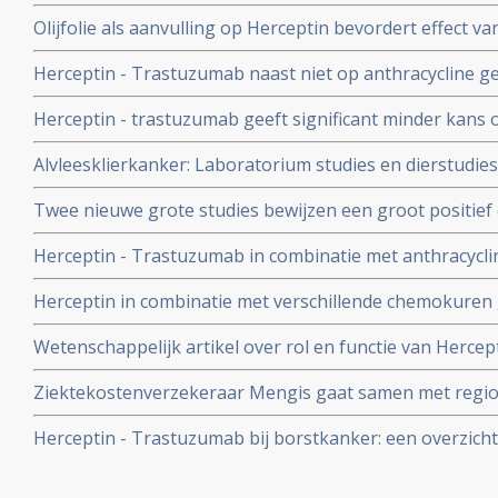
resultaten uit een fase III studie met Herceptin en bor
technieken
Olijfolie als aanvulling op Herceptin bevordert effect v
borstkanker en onderdrukt het Her-2/neu (erbB-2) blijkt
Herceptin - Trastuzumab naast niet op anthracycline g
borstkanker geeft ook zelfde positieve effect op ziektevr
Herceptin - trastuzumab geeft significant minder kans o
maar minder risico op hartfalen en andere bijwerkinge
chemokuren bij borstkanker stadium I, II en III.
Alvleesklierkanker: Laboratorium studies en dierstudie
Herceptin in combinatie met gemcitabine en/of docetaxe
Twee nieuwe grote studies bewijzen een groot positief 
alvleesklierkanker
na twee jaar) van 1 jaar Herceptin bij borstkanker met
Herceptin - Trastuzumab in combinatie met anthracyclin
carboplatin geeft significant betere resultaten in ziektev
Herceptin in combinatie met verschillende chemokuren ge
borstkankerpatiënten met Her2-Neu positieve expressie,
bij borstkankerpatiënten in gerandomiseerde studie en
Wetenschappelijk artikel over rol en functie van Hercept
resultaten
Reformatorisch Dagblad..
Ziektekostenverzekeraar Mengis gaat samen met regio
onderzoek doen waarom Herceptin zo weinig voorgesch
Herceptin - Trastuzumab bij borstkanker: een overzich
daarvan mag geen beletsel zijn aldus Mengis in Nederla
en belangrijke artikelen en studies
Geneeskunde