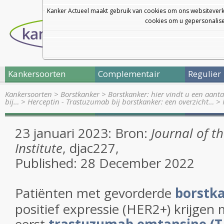
Kanker Actueel maakt gebruik van cookies om ons websiteverk
cookies om u gepersonalisee
Kankersoorten
Complementair
Regulier
Kankersoorten
>
Borstkanker
>
Borstkanker: hier vindt u een aanta
bij…
>
Herceptin - Trastuzumab bij borstkanker: een overzicht…
>
23 januari 2023: Bron:
Journal of t
Institute
, djac227,
Published: 28 December 2022
Patiënten met gevorderde
borstk
positief expressie (HER2+) krijgen 