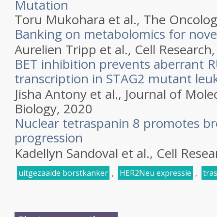
Mutation
Toru Mukohara et al.,
The Oncolog
Banking on metabolomics for nove
Aurelien Tripp et al.,
Cell Research
BET inhibition prevents aberrant
transcription in STAG2 mutant leuk
Jisha Antony et al.,
Journal of Molec
Biology,
2020
Nuclear tetraspanin 8 promotes br
progression
Kadellyn Sandoval et al.,
Cell Resea
uitgezaaide borstkanker
,
HER2Neu expressie
,
tra