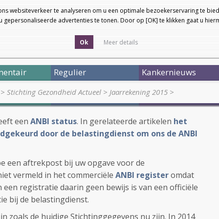
ons websiteverkeer te analyseren om u een optimale bezoekerservaring te bied
 gepersonaliseerde advertenties te tonen. Door op [OK] te klikken gaat u hie
Ok
Meer details
entair
Regulier
Kankernieuws
>
Stichting Gezondheid Actueel
>
Jaarrekening 2015
>
eeft een
ANBI status
. In gerelateerde artikelen
het
oedgekeurd door de belastingdienst om ons de ANBI
ipe een aftrekpost bij uw opgave voor de
niet vermeld in het commerciële
ANBI register
omdat
en registratie daarin geen bewijs is van een officiële
tie bij de belastingdienst.
jn zoals de huidige Stichtinggegevens nu zijn. In 2014