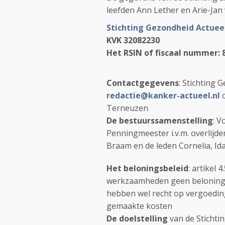
leefden Ann Lether en Arie-Jan v
Stichting Gezondheid Actuee
KVK 32082230
Het RSIN of fiscaal nummer: 
Contactgegevens
: Stichting 
redactie@kanker-actueel.nl
Terneuzen
De bestuurssamenstelling
: V
Penningmeester i.v.m. overlijde
Braam en de leden Cornelia, Id
Het beloningsbeleid
: artikel
werkzaamheden geen beloning g
hebben wel recht op vergoeding
gemaakte kosten
De doelstelling
van de Stichtin