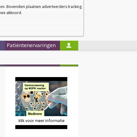
a
a
Startpagina
Nieuwsbrief
a
en. Bovendien plaatsen adverteerders tracking
rmee akkoord.
Alleen in de titels zoeken
Patiëntenervaringen