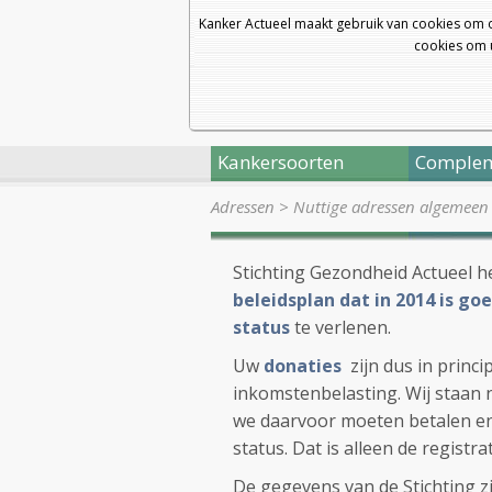
Kanker Actueel maakt gebruik van cookies om 
cookies om u
Kankersoorten
Complem
Adressen
>
Nuttige adressen algemeen
Stichting Gezondheid Actueel h
beleidsplan dat in 2014 is g
status
te verlenen.
Uw
donaties
zijn dus in princ
inkomstenbelasting. Wij staan 
we daarvoor moeten betalen en e
status. Dat is alleen de registra
De gegevens van de Stichting zi