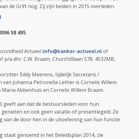
an de Grift nog. Zij zijn beiden in 2015 overleden.
l
8096 58 495
Gezondheid Actueel
info@kanker-actueel.nl
of
of
p/a dhr. C.W. Braam, Churchilllaan 578, 4532MB,
oorzitter Eddy Meerens, tijdelijk Secretaris /
n van Johanna Petronella Lether is Cornelis Willem
a Maria Abbenhuis en Cornelis Willem Braam.
 4.5 geeft aan dat de bestuursleden voor hun
enieten en ook geen vacatie-of presentiegeld. Ze
 van de door hen in de uitoefening van hun functie
g staat genoemd in het Beleidsplan 2014, zie