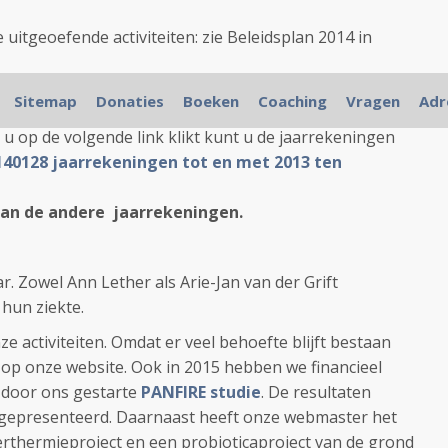
e uitgeoefende activiteiten: zie Beleidsplan 2014 in
de jaarrekeningen zijn op te vragen bij de
Sitemap
Donaties
Boeken
Coaching
Vragen
Adr
g of via
redactie@kanker-actueel.nl
of
 u op de volgende link klikt kunt u de jaarrekeningen
140128 jaarrekeningen tot en met 2013 ten
aan de andere jaarrekeningen.
r. Zowel Ann Lether als Arie-Jan van der Grift
 hun ziekte.
 activiteiten. Omdat er veel behoefte blijft bestaan
n op onze website. Ook in 2015 hebben we financieel
 door ons gestarte
PANFIRE studie
. De resultaten
 gepresenteerd. Daarnaast heeft onze webmaster het
rthermieproject en een probioticaproject van de grond