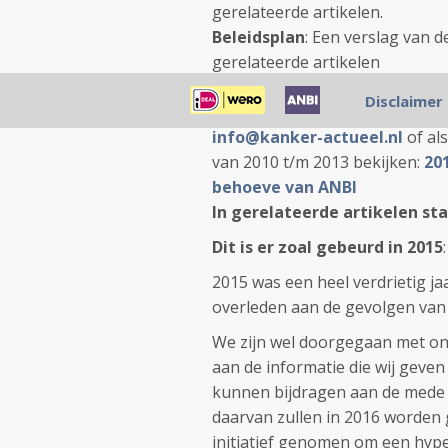
gerelateerde artikelen.
Beleidsplan
: Een verslag van d
gerelateerde artikelen
Financiële verantwoording
: 
Disclaimer
penningmeester van de Stichtin
info@kanker-actueel.nl
of als
van 2010 t/m 2013 bekijken:
20
behoeve van ANBI
In gerelateerde artikelen st
Dit is er zoal gebeurd in 2015
:
2015 was een heel verdrietig jaa
overleden aan de gevolgen van
We zijn wel doorgegaan met onze
aan de informatie die wij geve
kunnen bijdragen aan de mede
daarvan zullen in 2016 worden
initiatief genomen om een hype