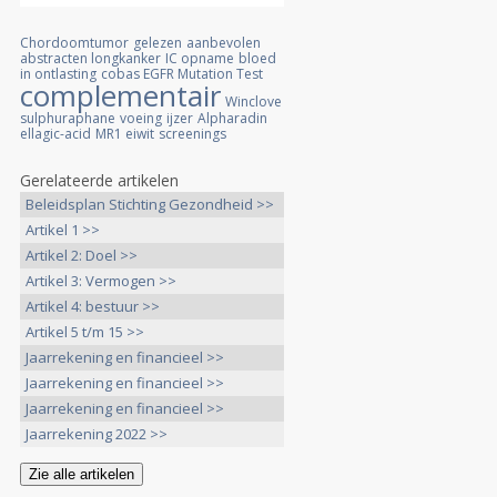
Chordoomtumor
gelezen
aanbevolen
abstracten longkanker
IC opname
bloed
in ontlasting
cobas EGFR Mutation Test
complementair
Winclove
sulphuraphane
voeing
ijzer
Alpharadin
ellagic-acid
MR1 eiwit
screenings
Gerelateerde artikelen
Beleidsplan Stichting Gezondheid >>
Artikel 1 >>
Artikel 2: Doel >>
Artikel 3: Vermogen >>
Artikel 4: bestuur >>
Artikel 5 t/m 15 >>
Jaarrekening en financieel >>
Jaarrekening en financieel >>
Jaarrekening en financieel >>
Jaarrekening 2022 >>