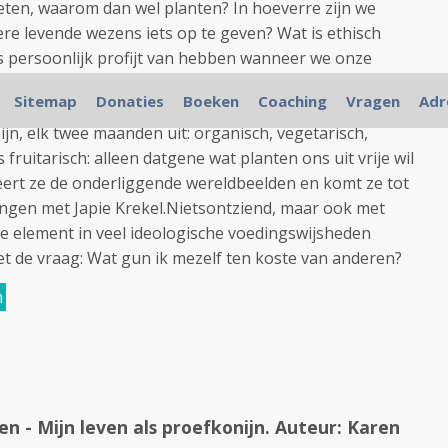
eten, waarom dan wel planten? In hoeverre zijn we
ere levende wezens iets op te geven? Wat is ethisch
fs persoonlijk profijt van hebben wanneer we onze
 gegeven moment besloot Karen Duve zelf uit te
Sitemap
Donaties
Boeken
Coaching
Vragen
Adr
de vier verschillende voedingspatronen die
ijn, elk twee maanden uit: organisch, vegetarisch,
s fruitarisch: alleen datgene wat planten ons uit vrije wil
seert ze de onderliggende wereldbeelden en komt ze tot
ngen met Japie Krekel.Nietsontziend, maar ook met
e element in veel ideologische voedingswijsheden
et de vraag: Wat gun ik mezelf ten koste van anderen?
n
en - Mijn leven als proefkonijn. Auteur: Karen