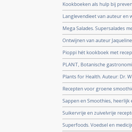
Kookboeken als hulp bij preve
Langlevendieet van auteur en
Mega Salades. Supersalades me
Ontwijnen van auteur Jaqueline
voor een alcoholvrij leven.
Pioppi hét kookboek met recept
diabetes-2 en hartfalen. Aute
PLANT, Botanische gastronomie
Auteur: Emile Van Der Staak
Plants for Health. Auteur: Dr.
basis van wetenschap | verbeter
Recepten voor groene smoothies
gemakkelijk zelf te maken
Sappen en Smoothies, heerlijk
Suikervrije en zuivelvrije recep
Superfoods. Voedsel en medicij