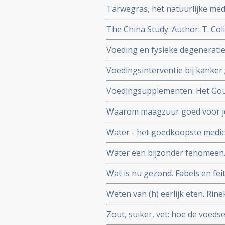
Tarwegras, het natuurlijke medi
The China Study: Author: T. C
Voeding en fysieke degeneratie
Voedingsinterventie bij kanker 
bioloog drs. E. Valstar.
Voedingsupplementen: Het Goud
vitamines, mineralen en voedi
Waarom maagzuur goed voor je 
Water - het goedkoopste medic
Water een bijzonder fenomeen.
Wat is nu gezond. Fabels en fei
Weten van (h) eerlijk eten. Rin
gezondheid positief te beinvloe
Zout, suiker, vet: hoe de voeds