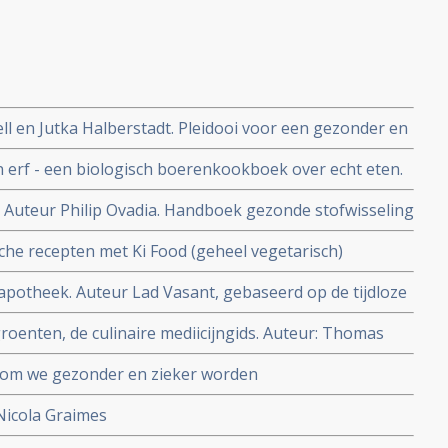
ll en Jutka Halberstadt. Pleidooi voor een gezonder en
 erf - een biologisch boerenkookboek over echt eten.
ria van Boxtel
l. Auteur Philip Ovadia. Handboek gezonde stofwisseling
e te voorkomen en je iedere dag opperbest te voelen
he recepten met Ki Food (geheel vegetarisch)
potheek. Auteur Lad Vasant, gebaseerd op de tijdloze
ische kennis uit India
oenten, de culinaire mediicijngids. Auteur: Thomas
om we gezonder en zieker worden
Nicola Graimes