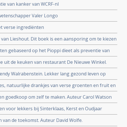
ntie van kanker van WCRF-nl
 wetenschapper Valer Longo
t verse ingrediënten
 van Lieshout. Dit boek is een aansporing om te kiezen
en gebaseerd op het Pioppi dieet als preventie van
ur:Aseem Malhotra
 uit de keuken van restaurant De Nieuwe Winkel.
 Wendy Walrabenstein. Lekker lang gezond leven op
 duurzaam je leefstijl
, natuurlijke drankjes van verse groenten en fruit en
 en goedkoop om zelf te maken. Auteur Carol Watson
ten voor lekkers bij Sinterklaas, Kerst en Oudjaar
n van de toekomst. Auteur David Wolfe.