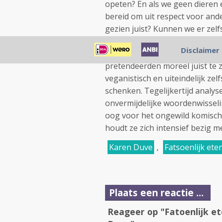
opeten? En als we geen dieren 
bereid om uit respect voor and
gezien juist? Kunnen we er zel
gewoonten veranderen? Op een
Disclaimer
zoeken hoe het zat: ze probeer
pretendeerden moreel juist te z
veganistisch en uiteindelijk zelf
schenken. Tegelijkertijd analy
onvermijdelijke woordenwisseli
oog voor het ongewild komisch
houdt ze zich intensief bezig m
Karen Duve
,
Fatsoenlijk ete
Plaats een reactie ...
Reageer op "Fatoenlijk et