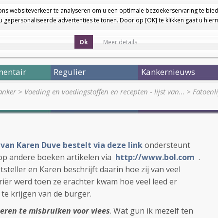
ons websiteverkeer te analyseren om u een optimale bezoekerservaring te bied
 gepersonaliseerde advertenties te tonen. Door op [OK] te klikken gaat u hie
Ok
Meer details
entair
Regulier
Kankernieuws
anker
>
Voeding en voedingstoffen en recepten - lijst van…
>
Fatoenli
 van Karen Duve bestelt via deze link
ondersteunt
op andere boeken artikelen via
http://www.bol.com
.
tsteller en Karen beschrijft daarin hoe zij van veel
iër werd toen ze erachter kwam hoe veel leed er
te krijgen van de burger.
ren te misbruiken voor vlees
. Wat gun ik mezelf ten