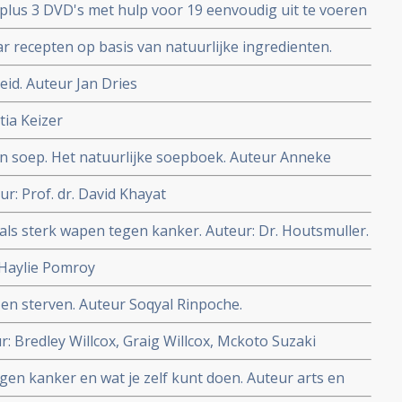
lus 3 DVD's met hulp voor 19 eenvoudig uit te voeren
 vooral om gezonder te leven.
 recepten op basis van natuurlijke ingredienten.
d. Auteur Jan Dries
ia Keizer
ijn soep. Het natuurlijke soepboek. Auteur Anneke
ur: Prof. dr. David Khayat
als sterk wapen tegen kanker. Auteur: Dr. Houtsmuller.
 Haylie Pomroy
en sterven. Auteur Soqyal Rinpoche.
Bredley Willcox, Graig Willcox, Mckoto Suzaki
gen kanker en wat je zelf kunt doen. Auteur arts en
endt