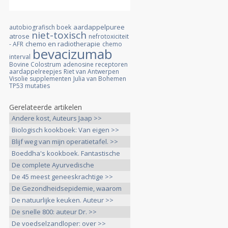
aardappelpuree
autobiografisch boek
niet-toxisch
atrose
nefrotoxiciteit
chemo en radiotherapie
- AFR
chemo
bevacizumab
interval
Bovine Colostrum
adenosine receptoren
aardappelreepjes
Riet van Antwerpen
Visolie supplementen
Julia van Bohemen
TP53 mutaties
Gerelateerde artikelen
Andere kost, Auteurs Jaap >>
Biologisch kookboek: Van eigen >>
Blijf weg van mijn operatietafel. >>
Boeddha's kookboek. Fantastische
>>
De complete Ayurvedische
huisapotheek. >>
De 45 meest geneeskrachtige >>
De Gezondheidsepidemie, waarom
>>
De natuurlijke keuken. Auteur >>
De snelle 800: auteur Dr. >>
De voedselzandloper: over >>