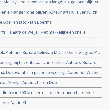
el Mosley Hoe je met vasten langdurig gezond blijft en
oorkomen of zelfs genezen.
len en langer jong blijven. Auteur arts Kris Verburgh
de Boer en Jacob Jan Boerma
arts Tamara de Weijer Met makkelijke en snelle
m
ek. Auteurs: Richard Beliveau MD en Denis Gingras MD
oeding bij het ontstaan van kanker. Auteurs: Richard
 MD
ond. De revolutie in gezonde voeding. Auteur dr. Walter
s proefkonijn. Auteur: Karen Duve
ndium van 500 kruiden die ondersteunen bij kanker.
uteur Ay Lin Kho