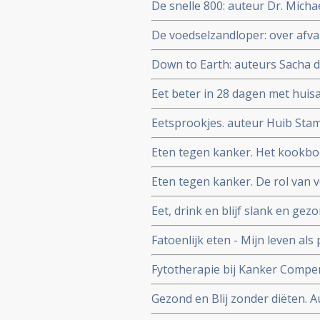
De snelle 800: auteur Dr. Micha
zelfs kanker en diabetes kan v
De voedselzandloper: over afval
Down to Earth: auteurs Sacha 
Eet beter in 28 dagen met huis
recepten en weekmenu's
Eetsprookjes. auteur Huib Sta
Eten tegen kanker. Het kookbo
Eten tegen kanker. De rol van v
Beliveau MD en Denis Gingras
Eet, drink en blijf slank en gez
C. Willett.
Fatoenlijk eten - Mijn leven al
Fytotherapie bij Kanker Compe
Auteur Rob Hamers
Gezond en Blij zonder diëten. A