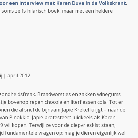
 voor een interview met Karen Duve in de Volkskrant
.
t soms zelfs hilarisch boek, maar met een heldere
j | april 2012
ezondheidsfreak. Braadworstjes en zakken winegums
je bovenop repen chocola en literflessen cola. Tot er
nen die al snel de bijnaam Japie Krekel krijgt – naar de
van Pinokkio. Japie protesteert luidkeels als Karen
 wil kopen. Terwijl ze voor de diepvrieskist staan,
jd fundamentele vragen op: mag je dieren eigenlijk wel