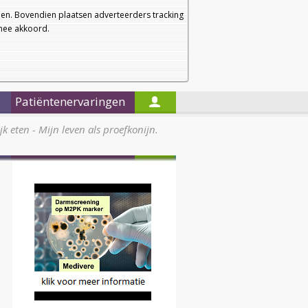
a
a
Startpagina
Nieuwsbrief
a
en. Bovendien plaatsen adverteerders tracking
rmee akkoord.
Alleen in de titels zoeken
Patiëntenervaringen
jk eten - Mijn leven als proefkonijn.