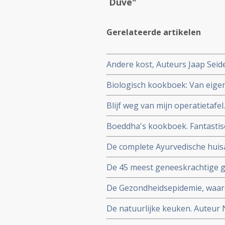
Duve"
Gerelateerde artikelen
Andere kost, Auteurs Jaap Seide
duurzamer voedselsysteem
Biologisch kookboek: Van eigen
Auteurs Iris van de Graaf en Ma
Blijf weg van mijn operatietafe
om gewicht te verliezen, ziekt
Boeddha's kookboek. Fantastisc
De complete Ayurvedische huisa
wijsheid van 5000 jaar oude med
De 45 meest geneeskrachtige gr
Dijkman
De Gezondheidsepidemie, waar
De natuurlijke keuken. Auteur 