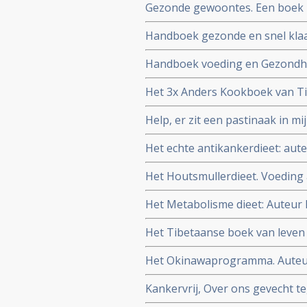
Gezonde gewoontes. Een boek p
gewoontes om af te vallen maar
Handboek gezonde en snel klaar
Auteur Titia Kreijger
Handboek voeding en Gezondhei
Het 3x Anders Kookboek van Tit
Help, er zit een pastinaak in m
Bleeker.
Het echte antikankerdieet: aute
Het Houtsmullerdieet. Voeding 
Het Metabolisme dieet: Auteur
Het Tibetaanse boek van leven 
Het Okinawaprogramma. Auteur: 
Kankervrij, Over ons gevecht te
wetenschapper William Cortvri