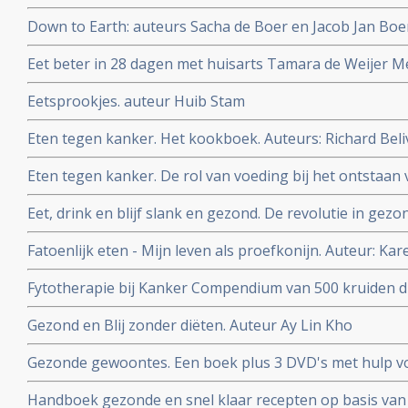
Down to Earth: auteurs Sacha de Boer en Jacob Jan Bo
Eet beter in 28 dagen met huisarts Tamara de Weijer Me
recepten en weekmenu's
Eetsprookjes. auteur Huib Stam
Eten tegen kanker. Het kookboek. Auteurs: Richard Be
Eten tegen kanker. De rol van voeding bij het ontstaan 
Beliveau MD en Denis Gingras MD
Eet, drink en blijf slank en gezond. De revolutie in gez
C. Willett.
Fatoenlijk eten - Mijn leven als proefkonijn. Auteur: Ka
Fytotherapie bij Kanker Compendium van 500 kruiden di
Auteur Rob Hamers
Gezond en Blij zonder diëten. Auteur Ay Lin Kho
Gezonde gewoontes. Een boek plus 3 DVD's met hulp vo
gewoontes om af te vallen maar vooral om gezonder te 
Handboek gezonde en snel klaar recepten op basis van 