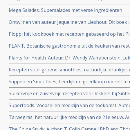
Mega Salades. Supersalades met verse ingrediënten
Ontwijnen van auteur Jaqueline van Lieshout. Dit boek 
voor een alcoholvrij leven.
Pioppi hét kookboek met recepten gebaseerd op het Pio
diabetes-2 en hartfalen. Auteur:Aseem Malhotra
PLANT, Botanische gastronomie uit de keuken van res
Auteur: Emile Van Der Staak
Plants for Health. Auteur: Dr. Wendy Walrabenstein. Le
basis van wetenschap | verbeter duurzaam je leefstijl
Recepten voor groene smoothies, natuurlijke drankjes 
gemakkelijk zelf te maken
Sappen en Smoothies, heerlijk en goedkoop om zelf te
Suikervrije en zuivelvrije recepten voor lekkers bij Sint
Superfoods. Voedsel en medicijn van de toekomst. Aute
Tarwegras, het natuurlijke medicijn van de 21e eeuw. Au
The China Study: Author: T. Colin Campell PhD and Th