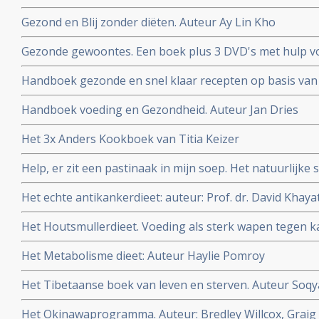
Auteur Rob Hamers
Gezond en Blij zonder diëten. Auteur Ay Lin Kho
Gezonde gewoontes. Een boek plus 3 DVD's met hulp vo
gewoontes om af te vallen maar vooral om gezonder te 
Handboek gezonde en snel klaar recepten op basis van 
Auteur Titia Kreijger
Handboek voeding en Gezondheid. Auteur Jan Dries
Het 3x Anders Kookboek van Titia Keizer
Help, er zit een pastinaak in mijn soep. Het natuurlijk
Bleeker.
Het echte antikankerdieet: auteur: Prof. dr. David Khaya
Het Houtsmullerdieet. Voeding als sterk wapen tegen ka
Het Metabolisme dieet: Auteur Haylie Pomroy
Het Tibetaanse boek van leven en sterven. Auteur Soqy
Het Okinawaprogramma. Auteur: Bredley Willcox, Graig 