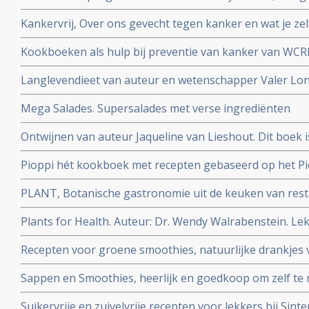
Kankervrij, Over ons gevecht tegen kanker en wat je zel
wetenschapper William Cortvriendt
Kookboeken als hulp bij preventie van kanker van WCR
Langlevendieet van auteur en wetenschapper Valer Lo
Mega Salades. Supersalades met verse ingrediënten
Ontwijnen van auteur Jaqueline van Lieshout. Dit boek 
voor een alcoholvrij leven.
Pioppi hét kookboek met recepten gebaseerd op het Pio
diabetes-2 en hartfalen. Auteur:Aseem Malhotra
PLANT, Botanische gastronomie uit de keuken van res
Auteur: Emile Van Der Staak
Plants for Health. Auteur: Dr. Wendy Walrabenstein. Le
basis van wetenschap | verbeter duurzaam je leefstijl
Recepten voor groene smoothies, natuurlijke drankjes 
gemakkelijk zelf te maken
Sappen en Smoothies, heerlijk en goedkoop om zelf te
Suikervrije en zuivelvrije recepten voor lekkers bij Sint