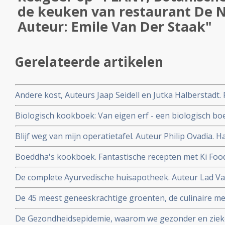
de keuken van restaurant De 
Auteur: Emile Van Der Staak"
Gerelateerde artikelen
Andere kost, Auteurs Jaap Seidell en Jutka Halberstadt.
duurzamer voedselsysteem
Biologisch kookboek: Van eigen erf - een biologisch b
Auteurs Iris van de Graaf en Maria van Boxtel
Blijf weg van mijn operatietafel. Auteur Philip Ovadia.
om gewicht te verliezen, ziekte te voorkomen en je ied
Boeddha's kookboek. Fantastische recepten met Ki Food
De complete Ayurvedische huisapotheek. Auteur Lad Vas
wijsheid van 5000 jaar oude medische kennis uit India
De 45 meest geneeskrachtige groenten, de culinaire me
Dijkman
De Gezondheidsepidemie, waarom we gezonder en zie