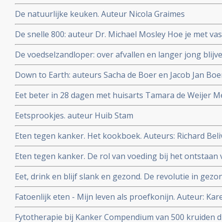
De natuurlijke keuken. Auteur Nicola Graimes
De snelle 800: auteur Dr. Michael Mosley Hoe je met vas
zelfs kanker en diabetes kan voorkomen of zelfs genez
De voedselzandloper: over afvallen en langer jong blijv
Down to Earth: auteurs Sacha de Boer en Jacob Jan Bo
Eet beter in 28 dagen met huisarts Tamara de Weijer Me
recepten en weekmenu's
Eetsprookjes. auteur Huib Stam
Eten tegen kanker. Het kookboek. Auteurs: Richard Be
Eten tegen kanker. De rol van voeding bij het ontstaan 
Beliveau MD en Denis Gingras MD
Eet, drink en blijf slank en gezond. De revolutie in gez
C. Willett.
Fatoenlijk eten - Mijn leven als proefkonijn. Auteur: Ka
Fytotherapie bij Kanker Compendium van 500 kruiden di