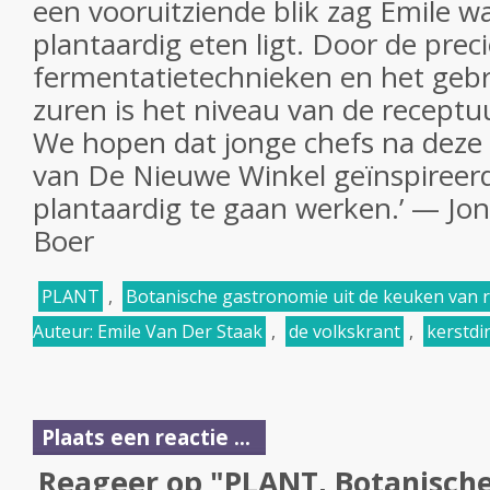
een vooruitziende blik zag Emile w
plantaardig eten ligt. Door de prec
fermentatietechnieken en het gebru
zuren is het niveau van de recept
We hopen dat jonge chefs na deze 
van De Nieuwe Winkel geïnspireerd
plantaardig te gaan werken.’ — Jo
Boer
PLANT
,
Botanische gastronomie uit de keuken van 
Auteur: Emile Van Der Staak
,
de volkskrant
,
kerstdi
Plaats een reactie ...
Reageer op "PLANT, Botanische