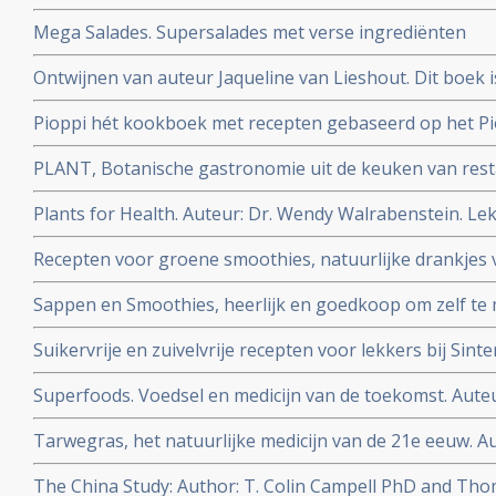
Mega Salades. Supersalades met verse ingrediënten
Ontwijnen van auteur Jaqueline van Lieshout. Dit boek 
voor een alcoholvrij leven.
Pioppi hét kookboek met recepten gebaseerd op het Pio
diabetes-2 en hartfalen. Auteur:Aseem Malhotra
PLANT, Botanische gastronomie uit de keuken van res
Auteur: Emile Van Der Staak
Plants for Health. Auteur: Dr. Wendy Walrabenstein. Le
basis van wetenschap | verbeter duurzaam je leefstijl
Recepten voor groene smoothies, natuurlijke drankjes 
gemakkelijk zelf te maken
Sappen en Smoothies, heerlijk en goedkoop om zelf te
Suikervrije en zuivelvrije recepten voor lekkers bij Sint
Superfoods. Voedsel en medicijn van de toekomst. Aute
Tarwegras, het natuurlijke medicijn van de 21e eeuw. Au
The China Study: Author: T. Colin Campell PhD and Th