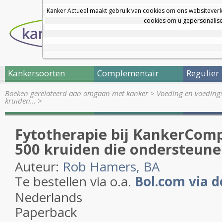
Kanker Actueel maakt gebruik van cookies om ons websiteverk
cookies om u gepersonalisee
Kankersoorten
Complementair
Regulier
Boeken gerelateerd aan omgaan met kanker
>
Voeding en voedingst
kruiden…
>
Fytotherapie bij Kanker
Comp
500 kruiden die ondersteune
Auteur:
Rob Hamers, BA
Te bestellen via o.a.
Bol.com via d
Nederlands
Paperback