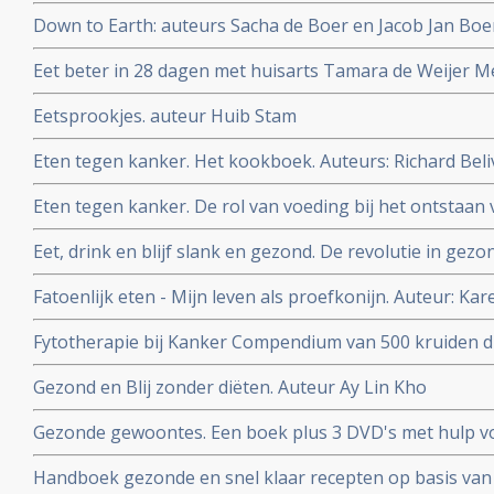
Down to Earth: auteurs Sacha de Boer en Jacob Jan Bo
Eet beter in 28 dagen met huisarts Tamara de Weijer Me
recepten en weekmenu's
Eetsprookjes. auteur Huib Stam
Eten tegen kanker. Het kookboek. Auteurs: Richard Be
Eten tegen kanker. De rol van voeding bij het ontstaan 
Beliveau MD en Denis Gingras MD
Eet, drink en blijf slank en gezond. De revolutie in gez
C. Willett.
Fatoenlijk eten - Mijn leven als proefkonijn. Auteur: Ka
Fytotherapie bij Kanker Compendium van 500 kruiden di
Auteur Rob Hamers
Gezond en Blij zonder diëten. Auteur Ay Lin Kho
Gezonde gewoontes. Een boek plus 3 DVD's met hulp vo
gewoontes om af te vallen maar vooral om gezonder te 
Handboek gezonde en snel klaar recepten op basis van 