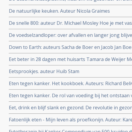
De natuurlijke keuken. Auteur Nicola Graimes
De snelle 800: auteur Dr. Michael Mosley Hoe je met vas
zelfs kanker en diabetes kan voorkomen of zelfs genez
De voedselzandloper: over afvallen en langer jong blijv
Down to Earth: auteurs Sacha de Boer en Jacob Jan Bo
Eet beter in 28 dagen met huisarts Tamara de Weijer Me
recepten en weekmenu's
Eetsprookjes. auteur Huib Stam
Eten tegen kanker. Het kookboek. Auteurs: Richard Be
Eten tegen kanker. De rol van voeding bij het ontstaan 
Beliveau MD en Denis Gingras MD
Eet, drink en blijf slank en gezond. De revolutie in gez
C. Willett.
Fatoenlijk eten - Mijn leven als proefkonijn. Auteur: Ka
Fytotherapie bij Kanker Compendium van 500 kruiden di