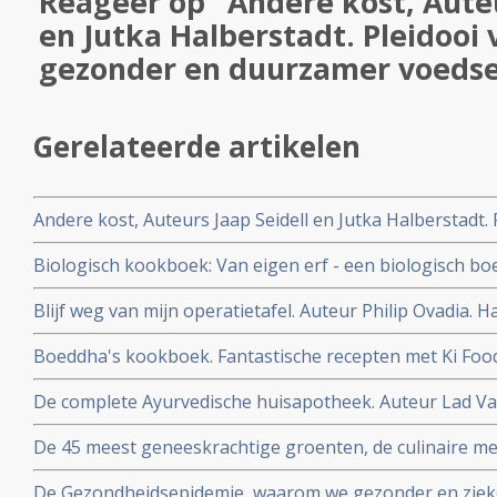
Reageer op "Andere kost, Auteu
en Jutka Halberstadt. Pleidooi 
gezonder en duurzamer voeds
Gerelateerde artikelen
Andere kost, Auteurs Jaap Seidell en Jutka Halberstadt.
duurzamer voedselsysteem
Biologisch kookboek: Van eigen erf - een biologisch b
Auteurs Iris van de Graaf en Maria van Boxtel
Blijf weg van mijn operatietafel. Auteur Philip Ovadia.
om gewicht te verliezen, ziekte te voorkomen en je ied
Boeddha's kookboek. Fantastische recepten met Ki Food
De complete Ayurvedische huisapotheek. Auteur Lad Vas
wijsheid van 5000 jaar oude medische kennis uit India
De 45 meest geneeskrachtige groenten, de culinaire me
Dijkman
De Gezondheidsepidemie, waarom we gezonder en zie