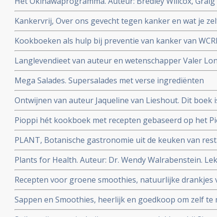
Het Okinawaprogramma. Auteur: Bredley Willcox, Graig 
Kankervrij, Over ons gevecht tegen kanker en wat je zel
wetenschapper William Cortvriendt
Kookboeken als hulp bij preventie van kanker van WCR
Langlevendieet van auteur en wetenschapper Valer Lo
Mega Salades. Supersalades met verse ingrediënten
Ontwijnen van auteur Jaqueline van Lieshout. Dit boek 
voor een alcoholvrij leven.
Pioppi hét kookboek met recepten gebaseerd op het Pio
diabetes-2 en hartfalen. Auteur:Aseem Malhotra
PLANT, Botanische gastronomie uit de keuken van res
Auteur: Emile Van Der Staak
Plants for Health. Auteur: Dr. Wendy Walrabenstein. Le
basis van wetenschap | verbeter duurzaam je leefstijl
Recepten voor groene smoothies, natuurlijke drankjes 
gemakkelijk zelf te maken
Sappen en Smoothies, heerlijk en goedkoop om zelf te