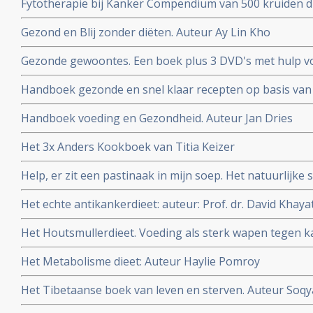
Fytotherapie bij Kanker Compendium van 500 kruiden di
Auteur Rob Hamers
Gezond en Blij zonder diëten. Auteur Ay Lin Kho
Gezonde gewoontes. Een boek plus 3 DVD's met hulp vo
gewoontes om af te vallen maar vooral om gezonder te 
Handboek gezonde en snel klaar recepten op basis van 
Auteur Titia Kreijger
Handboek voeding en Gezondheid. Auteur Jan Dries
Het 3x Anders Kookboek van Titia Keizer
Help, er zit een pastinaak in mijn soep. Het natuurlijk
Bleeker.
Het echte antikankerdieet: auteur: Prof. dr. David Khaya
Het Houtsmullerdieet. Voeding als sterk wapen tegen ka
Het Metabolisme dieet: Auteur Haylie Pomroy
Het Tibetaanse boek van leven en sterven. Auteur Soqy