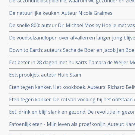
De Gezondheidsepidemie, waarom we gezonder en zie
De natuurlijke keuken. Auteur Nicola Graimes
De snelle 800: auteur Dr. Michael Mosley Hoe je met vas
zelfs kanker en diabetes kan voorkomen of zelfs genez
De voedselzandloper: over afvallen en langer jong blijv
Down to Earth: auteurs Sacha de Boer en Jacob Jan Bo
Eet beter in 28 dagen met huisarts Tamara de Weijer Me
recepten en weekmenu's
Eetsprookjes. auteur Huib Stam
Eten tegen kanker. Het kookboek. Auteurs: Richard Be
Eten tegen kanker. De rol van voeding bij het ontstaan 
Beliveau MD en Denis Gingras MD
Eet, drink en blijf slank en gezond. De revolutie in gez
C. Willett.
Fatoenlijk eten - Mijn leven als proefkonijn. Auteur: Ka