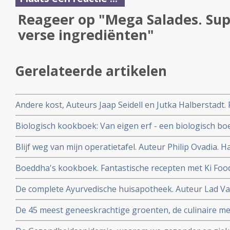
Reageer op "Mega Salades. Su
verse ingrediënten"
Gerelateerde artikelen
Andere kost, Auteurs Jaap Seidell en Jutka Halberstadt.
duurzamer voedselsysteem
Biologisch kookboek: Van eigen erf - een biologisch b
Auteurs Iris van de Graaf en Maria van Boxtel
Blijf weg van mijn operatietafel. Auteur Philip Ovadia.
om gewicht te verliezen, ziekte te voorkomen en je ied
Boeddha's kookboek. Fantastische recepten met Ki Food
De complete Ayurvedische huisapotheek. Auteur Lad Vas
wijsheid van 5000 jaar oude medische kennis uit India
De 45 meest geneeskrachtige groenten, de culinaire me
Dijkman