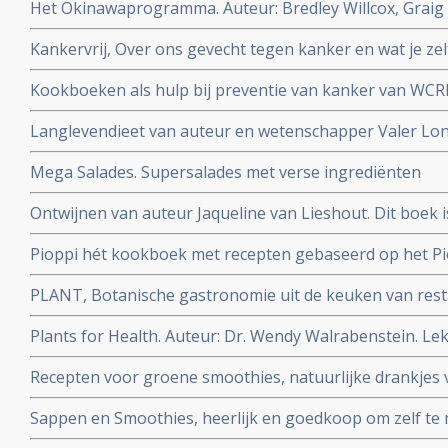
Het Okinawaprogramma. Auteur: Bredley Willcox, Graig 
Kankervrij, Over ons gevecht tegen kanker en wat je zel
wetenschapper William Cortvriendt
Kookboeken als hulp bij preventie van kanker van WCR
Langlevendieet van auteur en wetenschapper Valer Lo
Mega Salades. Supersalades met verse ingrediënten
Ontwijnen van auteur Jaqueline van Lieshout. Dit boek 
voor een alcoholvrij leven.
Pioppi hét kookboek met recepten gebaseerd op het Pio
diabetes-2 en hartfalen. Auteur:Aseem Malhotra
PLANT, Botanische gastronomie uit de keuken van res
Auteur: Emile Van Der Staak
Plants for Health. Auteur: Dr. Wendy Walrabenstein. Le
basis van wetenschap | verbeter duurzaam je leefstijl
Recepten voor groene smoothies, natuurlijke drankjes 
gemakkelijk zelf te maken
Sappen en Smoothies, heerlijk en goedkoop om zelf te