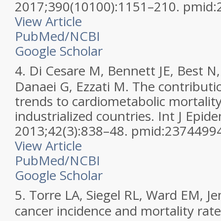
2017;390(10100):1151–210. pmid
View Article
PubMed/NCBI
Google Scholar
4.
Di Cesare M, Bennett JE, Best N
Danaei G, Ezzati M. The contributio
trends to cardiometabolic mortality
industrialized countries. Int J Epide
2013;42(3):838–48. pmid:2374499
View Article
PubMed/NCBI
Google Scholar
5.
Torre LA, Siegel RL, Ward EM, Je
cancer incidence and mortality rat