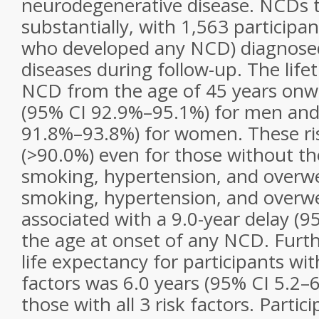
neurodegenerative disease. NCDs t
substantially, with 1,563 participa
who developed any NCD) diagnosed
diseases during follow-up. The lifet
NCD from the age of 45 years on
(95% CI 92.9%–95.1%) for men and
91.8%–93.8%) for women. These ri
(>90.0%) even for those without the
smoking, hypertension, and overwe
smoking, hypertension, and overw
associated with a 9.0-year delay (9
the age at onset of any NCD. Furth
life expectancy for participants wit
factors was 6.0 years (95% CI 5.2–6
those with all 3 risk factors. Parti