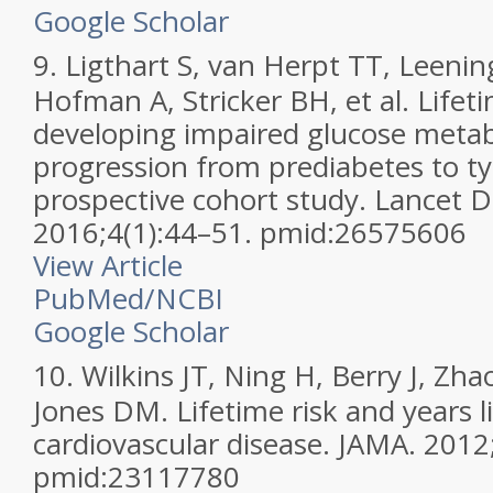
Google Scholar
9.
Ligthart S, van Herpt TT, Leenin
Hofman A, Stricker BH, et al. Lifeti
developing impaired glucose meta
progression from prediabetes to ty
prospective cohort study. Lancet D
2016;4(1):44–51. pmid:26575606
View Article
PubMed/NCBI
Google Scholar
10.
Wilkins JT, Ning H, Berry J, Zha
Jones DM. Lifetime risk and years li
cardiovascular disease. JAMA. 201
pmid:23117780