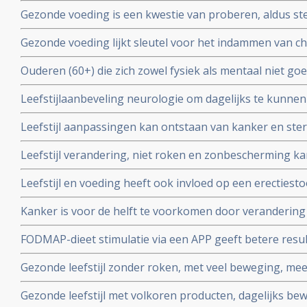
Gezonde voeding is een kwestie van proberen, aldus ste
collega's in een artikel dat op foodlog verder wordt be
Gezonde voeding lijkt sleutel voor het indammen van chr
internist Yvo Sijpkens,
Ouderen (60+) die zich zowel fysiek als mentaal niet g
jaar dit verbeteren door aanpassingen in hun leefstijl
Leefstijlaanbeveling neurologie om dagelijks te kunnen
MSZ-implementatieagenda en ziekenhuizen moeten dit 
Leefstijl aanpassingen kan ontstaan van kanker en ste
hebben copy 1
volwassenen in de VS verminderen met respectievelijk 40 
Leefstijl verandering, niet roken en zonbescherming kan
nieuwe studie van de American Cancer Society.
kankerpatienten voorkomen blijkt uit nieuw Nederlan
Leefstijl en voeding heeft ook invloed op een erectiest
en regelmatig beweegt kan erectiestoornissen vaak v
Kanker is voor de helft te voorkomen door verandering va
roken en overgewicht de grootste boosdoeners zijn blij
FODMAP-dieet stimulatie via een APP geeft betere resu
Global Burden of Diseases
medicijnen bij patienten met eerste diagnose van PDS
Gezonde leefstijl zonder roken, met veel beweging, me
vaker ziek worden en verlengt levensduur met 6 jaar bli
Gezonde leefstijl met volkoren producten, dagelijks be
onder 9000 mensen van middelbare leeftijd.