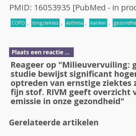
PMID: 16053935 [PubMed - in proc
COPD
,
longziektes
,
asthma
,
kanker
,
gezondhe
Plaats een reactie ...
Reageer op "Milieuvervuiling: 
studie bewijst significant hoge
optreden van ernstige ziektes 
fijn stof. RIVM geeft overzicht v
emissie in onze gezondheid"
Gerelateerde artikelen