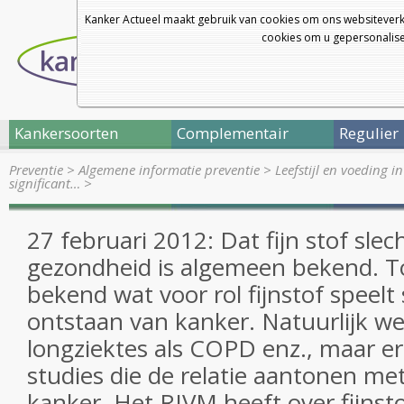
Kanker Actueel maakt gebruik van cookies om ons websiteverk
cookies om u gepersonalisee
Kankersoorten
Complementair
Regulier
Preventie
>
Algemene informatie preventie
>
Leefstijl en voeding i
significant…
>
27 februari 2012: Dat fijn stof slec
gezondheid is algemeen bekend. To
bekend wat voor rol fijnstof speelt 
ontstaan van kanker. Natuurlijk we
longziektes als COPD enz., maar er
studies die de relatie aantonen m
kanker. Het RIVM heeft over fijnst