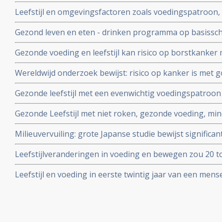
bewerkt vlees kan darmkanker voorkomen tot wel 45 p
Leefstijl en omgevingsfactoren zoals voedingspatroon,
luchtvervuiling spelen veel grotere rol - 70 tot 80 proc
Gezond leven en eten - drinken programma op basissch
vormen van kanker dan pech in de vorm van erfelijke a
heeft langdurige positieve invloed op verminderen en 
Gezonde voeding en leefstijl kan risico op borstkanker
ook andere vormen van kanker zijn gevoelig voor leefst
Wereldwijd onderzoek bewijst: risico op kanker is met 
nieuwe analyse van grootschalig rapport van het Were
WCRF-n
Gezonde leefstijl met een evenwichtig voedingspatroon 
vroegtijdig overlijden aan kanker met 20 procent, risico
Gezonde Leefstijl met niet roken, gezonde voeding, mind
met 34 procent
infecties en meer bewegen kan overlijden aan kanker 
Milieuvervuiling: grote Japanse studie bewijst significa
blijkt uit groot Australisch bevolkingsonderzoek.
van ernstige ziektes zoals kanker door fijn stof. RIVM ge
Leefstijlveranderingen in voeding en bewegen zou 20 t
emissie in onze gezondheid
vormen van kanker en overlijden daaraan kunnen voor
Leefstijl en voeding in eerste twintig jaar van een mens
70 procent.
risico op krijgen van kanker toont grote Zweedse studie