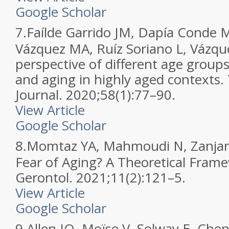
Google Scholar
7.
Faílde Garrido JM, Dapía Conde 
Vázquez MA, Ruíz Soriano L, Vázqu
perspective of different age group
and aging in highly aged contexts. 
Journal. 2020;58(1):77–90.
View Article
Google Scholar
8.
Momtaz YA, Mahmoudi N, Zanjar
Fear of Aging? A Theoretical Fram
Gerontol. 2021;11(2):121–5.
View Article
Google Scholar
9.
Allen JO, Moïse V, Solway E, Che