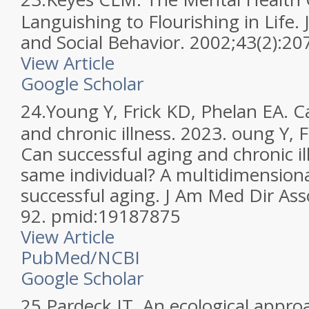
Languishing to Flourishing in Life. 
and Social Behavior. 2002;43(2):20
View Article
Google Scholar
24.
Young Y, Frick KD, Phelan EA. C
and chronic illness. 2023. oung Y, 
Can successful aging and chronic il
same individual? A multidimensiona
successful aging. J Am Med Dir Ass
92. pmid:19187875
View Article
PubMed/NCBI
Google Scholar
25.
Pardeck JT. An ecological approa