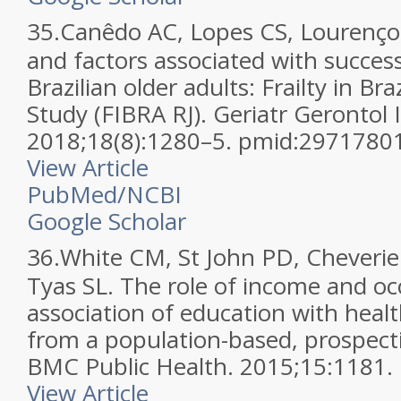
35.
Canêdo AC, Lopes CS, Lourenço 
and factors associated with success
Brazilian older adults: Frailty in Bra
Study (FIBRA RJ). Geriatr Gerontol I
2018;18(8):1280–5. pmid:2971780
View Article
PubMed/NCBI
Google Scholar
36.
White CM, St John PD, Cheverie
Tyas SL. The role of income and oc
association of education with healt
from a population-based, prospecti
BMC Public Health. 2015;15:1181
View Article