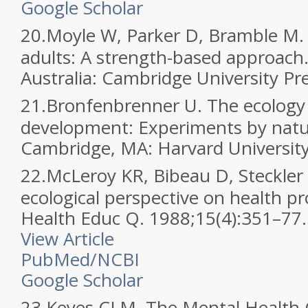
Google Scholar
20.
Moyle W, Parker D, Bramble M. 
adults: A strength-based approach
Australia: Cambridge University Pr
21.
Bronfenbrenner U. The ecolog
development: Experiments by natu
Cambridge, MA: Harvard University
22.
McLeroy KR, Bibeau D, Steckler 
ecological perspective on health 
Health Educ Q. 1988;15(4):351–77
View Article
PubMed/NCBI
Google Scholar
23.
Keyes CLM. The Mental Health