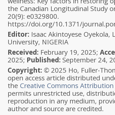
wellness: Key factors in restoring o
the Canadian Longitudinal Study 
20(9): e0329800.
https://doi.org/10.1371/journal.p
Editor:
Isaac Akintoyese Oyekola,
University, NIGERIA
Received:
February 19, 2025;
Acce
2025;
Published:
September 24, 2
Copyright:
© 2025 Ho, Fuller-Thom
open access article distributed und
the
Creative Commons Attribution
permits unrestricted use, distribut
reproduction in any medium, provid
author and source are credited.