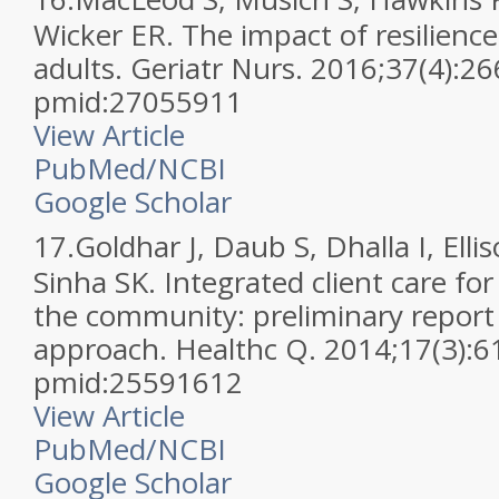
Wicker ER. The impact of resilienc
adults. Geriatr Nurs. 2016;37(4):2
pmid:27055911
View Article
PubMed/NCBI
Google Scholar
17.
Goldhar J, Daub S, Dhalla I, Ell
Sinha SK. Integrated client care for 
the community: preliminary report
approach. Healthc Q. 2014;17(3):6
pmid:25591612
View Article
PubMed/NCBI
Google Scholar