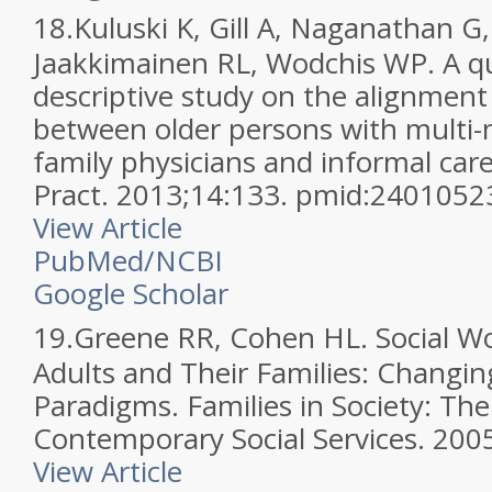
18.
Kuluski K, Gill A, Naganathan G
Jaakkimainen RL, Wodchis WP. A qu
descriptive study on the alignment 
between older persons with multi-m
family physicians and informal ca
Pract. 2013;14:133. pmid:2401052
View Article
PubMed/NCBI
Google Scholar
19.
Greene RR, Cohen HL. Social Wo
Adults and Their Families: Changin
Paradigms. Families in Society: The
Contemporary Social Services. 200
View Article