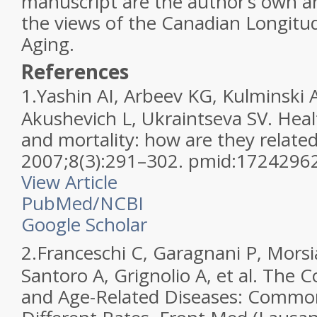
manuscript are the author’s own an
the views of the Canadian Longitu
Aging.
References
1.
Yashin AI, Arbeev KG, Kulminski A
Akushevich L, Ukraintseva SV. Heal
and mortality: how are they relate
2007;8(3):291–302. pmid:1724296
View Article
PubMed/NCBI
Google Scholar
2.
Franceschi C, Garagnani P, Morsi
Santoro A, Grignolio A, et al. The
and Age-Related Diseases: Comm