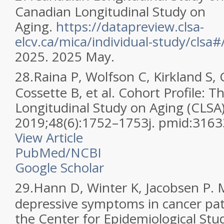
Canadian Longitudinal Study on
Aging.
https://datapreview.clsa-
elcv.ca/mica/individual-study/clsa
2025. 2025 May.
28.
Raina P, Wolfson C, Kirkland S, G
Cossette B, et al. Cohort Profile: 
Longitudinal Study on Aging (CLSA).
2019;48(6):1752–1753j. pmid:316
View Article
PubMed/NCBI
Google Scholar
29.
Hann D, Winter K, Jacobsen P.
depressive symptoms in cancer pati
the Center for Epidemiological Stu