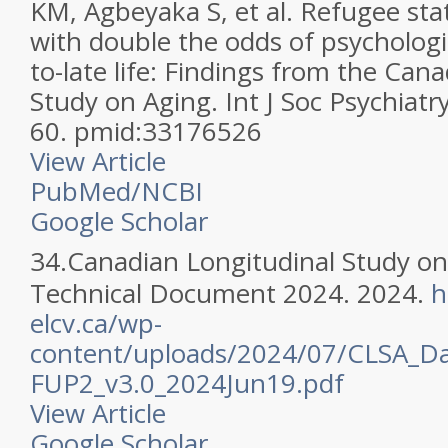
KM, Agbeyaka S, et al. Refugee stat
with double the odds of psychologic
to-late life: Findings from the Can
Study on Aging. Int J Soc Psychiatr
60. pmid:33176526
View Article
PubMed/NCBI
Google Scholar
34.
Canadian Longitudinal Study on
Technical Document 2024. 2024.
h
elcv.ca/wp-
content/uploads/2024/07/CLSA_
FUP2_v3.0_2024Jun19.pdf
View Article
Google Scholar