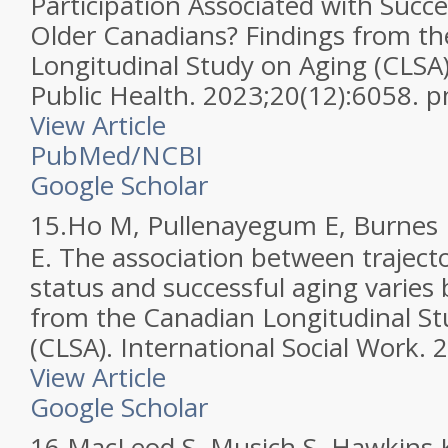
Participation Associated with Suc
Older Canadians? Findings from t
Longitudinal Study on Aging (CLSA).
Public Health. 2023;20(12):6058.
View Article
PubMed/NCBI
Google Scholar
15.
Ho M, Pullenayegum E, Burnes 
E. The association between trajecto
status and successful aging varies 
from the Canadian Longitudinal St
(CLSA). International Social Work. 
View Article
Google Scholar
16.
MacLeod S, Musich S, Hawkins K