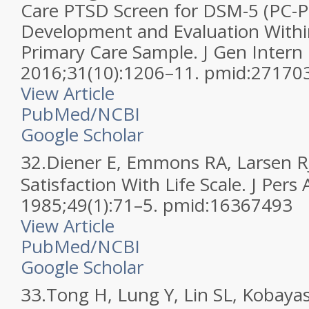
Care PTSD Screen for DSM-5 (PC-P
Development and Evaluation Withi
Primary Care Sample. J Gen Intern
2016;31(10):1206–11. pmid:27170
View Article
PubMed/NCBI
Google Scholar
32.
Diener E, Emmons RA, Larsen RJ,
Satisfaction With Life Scale. J Pers 
1985;49(1):71–5. pmid:16367493
View Article
PubMed/NCBI
Google Scholar
33.
Tong H, Lung Y, Lin SL, Kobaya