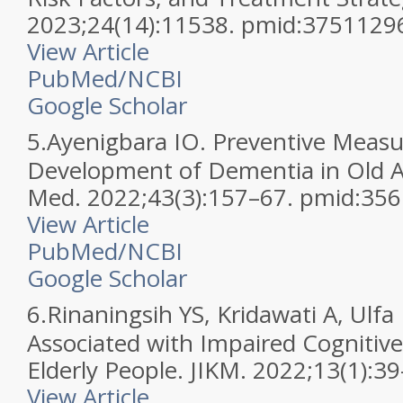
2023;24(14):11538. pmid:3751129
View Article
PubMed/NCBI
Google Scholar
5.
Ayenigbara IO. Preventive Measu
Development of Dementia in Old A
Med. 2022;43(3):157–67. pmid:35
View Article
PubMed/NCBI
Google Scholar
6.
Rinaningsih YS, Kridawati A, Ulfa 
Associated with Impaired Cognitive
Elderly People. JIKM. 2022;13(1):39
View Article