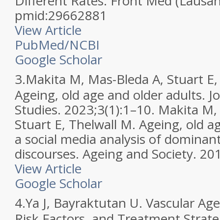
Different Rates. Front Med (Lausan
pmid:29662881
View Article
PubMed/NCBI
Google Scholar
3.
Makita M, Mas-Bleda A, Stuart E,
Ageing, old age and older adults. J
Studies. 2023;3(1):1–10. Makita M,
Stuart E, Thelwall M. Ageing, old a
a social media analysis of dominan
discourses. Ageing and Society. 20
View Article
Google Scholar
4.
Ya J, Bayraktutan U. Vascular Ag
Risk Factors, and Treatment Strategi