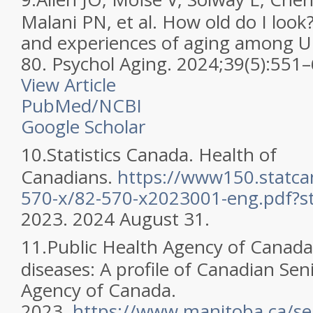
Malani PN, et al. How old do I loo
and experiences of aging among U.
80. Psychol Aging. 2024;39(5):55
View Article
PubMed/NCBI
Google Scholar
10.
Statistics Canada. Health of
Canadians.
https://www150.statca
570-x/82-570-x2023001-eng.pdf
2023. 2024 August 31.
11.
Public Health Agency of Canada
diseases: A profile of Canadian Sen
Agency of Canada.
2023.
https://www.manitoba.ca/sen