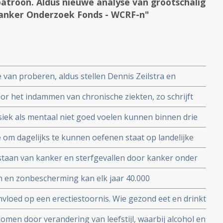
spatroon. Aldus nieuwe analyse van grootschalig
Kanker Onderzoek Fonds - WCRF-n"
 van proberen, aldus stellen Dennis Zeilstra en
 foodlog verder wordt beschreven
oor het indammen van chronische ziekten, zo schrijft
ysiek als mentaal niet goed voelen kunnen binnen drie
singen in hun leefstijl
e om dagelijks te kunnen oefenen staat op landelijke
ekenhuizen moeten dit binnen twee jaar ingevoerd
staan van kanker en sterfgevallen door kanker onder
n met respectievelijk 40 en 50 procent. Blijkt uit
en en zonbescherming kan elk jaar 40.000
Cancer Society.
jkt uit nieuw Nederlands onderzoek
invloed op een erectiestoornis. Wie gezond eet en drinkt
ectiestoornissen vaak voorkomen
komen door verandering van leefstijl, waarbij alcohol en