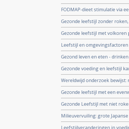
roken en overgewicht de groots
FODMAP-dieet stimulatie via ee
Global Burden of Diseases
medicijnen bij patienten met 
Gezonde leefstijl zonder roken
vaker ziek worden en verlengt l
Gezonde leefstijl met volkoren
onder 9000 mensen van middelba
bewerkt vlees kan darmkanker 
Leefstijl en omgevingsfactoren
luchtvervuiling spelen veel grot
Gezond leven en eten - drinke
vormen van kanker dan pech in 
heeft langdurige positieve inv
Gezonde voeding en leefstijl k
ook andere vormen van kanker z
Wereldwijd onderzoek bewijst: 
nieuwe analyse van grootschal
WCRF-n
Gezonde leefstijl met een even
vroegtijdig overlijden aan kank
Gezonde Leefstijl met niet roke
met 34 procent
infecties en meer bewegen kan
Milieuvervuiling: grote Japanse
blijkt uit groot Australisch be
van ernstige ziektes zoals kanke
Leefstijlveranderingen in voed
emissie in onze gezondheid