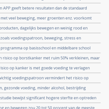
te boosdoeners zijn blijkt uit berekening van de
n APP geeft betere resultaten dan de standaard
eerste diagnose van PDS - Prikkelbare Darm Syndroom
, met veel beweging, meer groenten enz. voorkomt
evensduur met 6 jaar blijkt uit Nederlandse studie
 producten, dagelijks bewegen en weinig rood en
re leeftijd.
voorkomen tot wel 45 procent
 zoals voedingspatroon, beweging, stress en
ere rol - 70 tot 80 procent - in het ontstaan van meeste
n programma op basisschool en middelbare school
de vorm van erfelijke afwijkingen
loed op verminderen en voorkomen van obesitas.
an risico op borstkanker met ruim 50% verkleinen, maar
ijn gevoelig voor leefstijl en voedingspatroon. Aldus
risico op kanker is met goede voeding te verlagen
ig rapport van het Wereld Kanker Onderzoek Fonds -
wichtig voedingspatroon vermindert het risico op
er met 20 procent, risico op ook andere ziekten erbij
n, gezonde voeding, minder alcohol, bestrijding
 overlijden aan kanker met een derde verminderen
 studie bewijst significant hogere sterfte en optreden
volkingsonderzoek.
r door fijn stof. RIVM geeft overzicht van fijn stof
ing en bewegen zou 20 tot 50 procent van de meeste