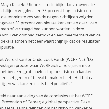
ayo Kliniek: "Uit onze studie blijkt dat vrouwen die
ichtlijnen volgden, een 35 procent hoger risico op
ie tenminste zes van de negen richtlijnen volgden.
ngeveer 30 procent van nieuwe kankers en overlijden
omen of vertraagd had kunnen worden in deze
de vrouwen ooit had gerookt en een meerderheid van de
zoekers achten het zeer waarschijnlijk dat de resultaten
pulatie.
het Wereld Kanker Onderzoek Fonds (WCRF NL): ³De
vestigen precies waar WCRF zich al vele jaren mee
l hebben een grote invloed op ons risico op kanker.
een met genen of toeval te maken heeft. Het feit dat
ijgen van kanker is iets heel positiefs.²
teld naar aanleiding van de conclusies uit het WCRF
 Prevention of Cancer; a global perspective. Deze
een zestal aanbevelingen om het risico op kanker te