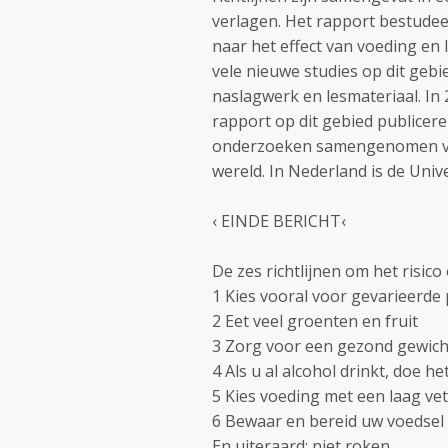
verlagen. Het rapport bestudee
naar het effect van voeding en 
vele nieuwe studies op dit gebi
naslagwerk en lesmateriaal. In
rapport op dit gebied publicer
onderzoeken samengenomen voo
wereld. In Nederland is de Uni
‹ EINDE BERICHT‹
De zes richtlijnen om het risic
1 Kies vooral voor gevarieerde
2 Eet veel groenten en fruit
3 Zorg voor een gezond gewic
4 Als u al alcohol drinkt, doe h
5 Kies voeding met een laag ve
6 Bewaar en bereid uw voedsel 
En uiteraard: niet roken