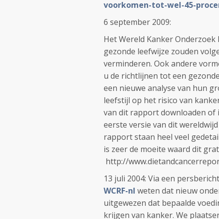
voorkomen-tot-wel-45-proce
6 september 2009:
Het Wereld Kanker Onderzoek Fo
gezonde leefwijze zouden volgen
verminderen. Ook andere vorme
u de richtlijnen tot een gezonde
een nieuwe analyse van hun gro
leefstijl op het risico van kank
van dit rapport downloaden of i
eerste versie van dit wereldwij
rapport staan heel veel gedeta
is zeer de moeite waard dit grat
http://www.dietandcancerrepo
13 juli 2004: Via een persberich
WCRF-nl
weten dat nieuw onder
uitgewezen dat bepaalde voeding
krijgen van kanker. We plaatsen