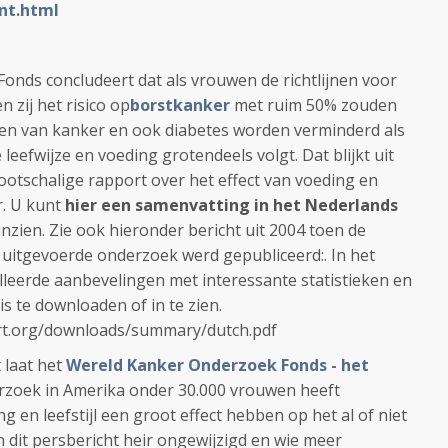
nt.html
nds concludeert dat als vrouwen de richtlijnen voor
 zij het risico op
borstkanker
met ruim 50% zouden
n van kanker en ook diabetes worden verminderd als
 leefwijze en voeding grotendeels volgt. Dat blijkt uit
otschalige rapport over het effect van voeding en
er. U kunt
hier een samenvatting in het Nederlands
nzien. Zie ook hieronder bericht uit 2004 toen de
d uitgevoerde onderzoek werd gepubliceerd:. In het
illeerde aanbevelingen met interessante statistieken en
is te downloaden of in te zien.
rt.org/downloads/summary/dutch.pdf
t laat het
Wereld Kanker Onderzoek Fonds - het
zoek in Amerika onder 30.000 vrouwen heeft
 en leefstijl een groot effect hebben op het al of niet
 dit persbericht heir ongewijzigd en wie meer