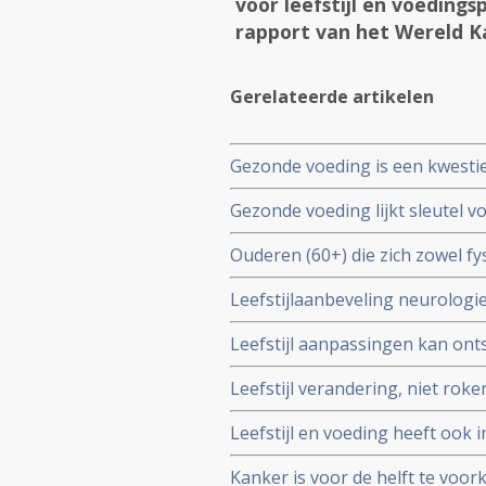
voor leefstijl en voeding
rapport van het Wereld 
Gerelateerde artikelen
Gezonde voeding is een kwestie
collega's in een artikel dat op
Gezonde voeding lijkt sleutel v
internist Yvo Sijpkens,
Ouderen (60+) die zich zowel f
jaar dit verbeteren door aanpas
Leefstijlaanbeveling neurologi
MSZ-implementatieagenda en zi
Leefstijl aanpassingen kan ont
hebben copy 1
volwassenen in de VS vermindere
Leefstijl verandering, niet rok
nieuwe studie van de American 
kankerpatienten voorkomen bli
Leefstijl en voeding heeft ook 
en regelmatig beweegt kan er
Kanker is voor de helft te voor