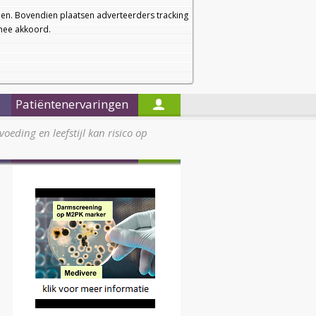
a
a
Startpagina
Nieuwsbrief
a
en. Bovendien plaatsen adverteerders tracking
rmee akkoord.
Alleen in de titels zoeken
Patiëntenervaringen
oeding en leefstijl kan risico op