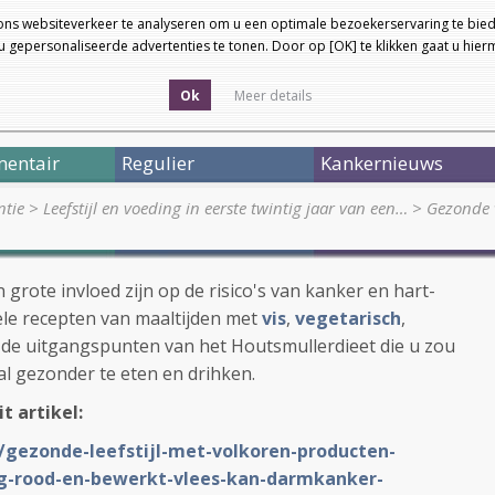
ons websiteverkeer te analyseren om u een optimale bezoekerservaring te bied
 gepersonaliseerde advertenties te tonen. Door op [OK] te klikken gaat u hie
Ok
Meer details
entair
Regulier
Kankernieuws
ntie
>
Leefstijl en voeding in eerste twintig jaar van een…
>
Gezonde v
grote invloed zijn op de risico's van kanker en hart-
 vele recepten van maaltijden met
vis
,
vegetarisch
,
 de uitgangspunten van het Houtsmullerdieet die u zou
l gezonder te eten en drihken.
t artikel:
L/gezonde-leefstijl-met-volkoren-producten-
g-rood-en-bewerkt-vlees-kan-darmkanker-