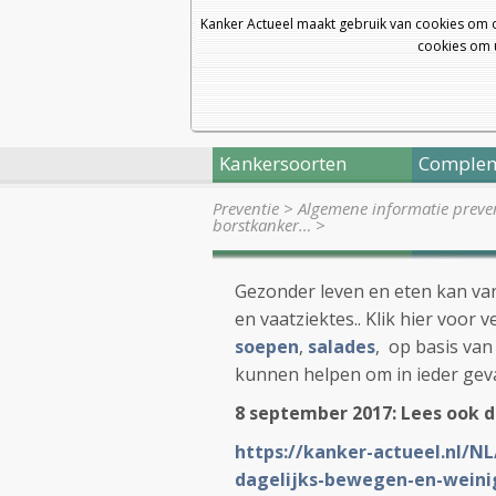
Kanker Actueel maakt gebruik van cookies om 
cookies om u
Kankersoorten
Complem
Preventie
>
Algemene informatie preve
borstkanker…
>
Gezonder leven en eten kan van 
en vaatziektes.. Klik hier voor
soepen
,
salades
, op basis van
kunnen helpen om in ieder geva
8 september 2017: Lees ook di
https://kanker-actueel.nl/N
dagelijks-bewegen-en-weini