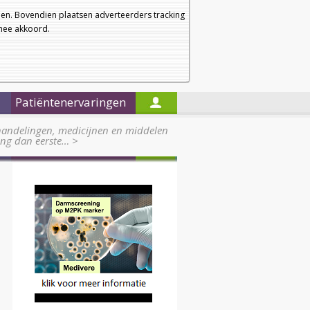
a
a
Startpagina
Nieuwsbrief
a
en. Bovendien plaatsen adverteerders tracking
rmee akkoord.
Alleen in de titels zoeken
Patiëntenervaringen
handelingen, medicijnen en middelen
ng dan eerste…
>