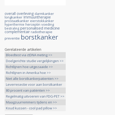
overall overleving
darmkanker
Immuuntherapie
longkanker
prostaatkanker
eierstokkanker
herceptin
voeding
hyperthermie
personalised medicine
bestraling
complementair
radiotherapie
borstkanker
preventie
Gerelateerde artikelen
Bloedtest via ctDNA meting >>
Doelgerichte studie vergelijkingen >>
Richtlijnen hoe uitgezaaide >>
Richtlijnen in Amerika hoe >>
Niet alle borstkankerpatienten >>
Leverresectie voor aan borstkanker
>>
80 procent van patiënten >>
Regelmatig uitvoeren van FDG-PET >>
Maagzuurremmers tijdens en >>
Koud kussen - cool pad pillow >>