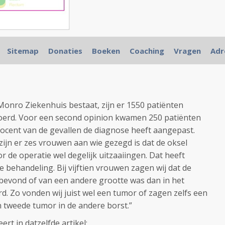
ltijd meer alleen origineel borstkanker te zijn maar
Sitemap
Donaties
Boeken
Coaching
Vragen
Adr
 andere vormen van kanker hebben,
zie personalised
Monro Ziekenhuis bestaat, zijn er 1550 patiënten
voerd. Voor een second opinion kwamen 250 patiënten
rocent van de gevallen de diagnose heeft aangepast.
ijn er zes vrouwen aan wie gezegd is dat de oksel
 de operatie wel degelijk uitzaaiingen. Dat heeft
 behandeling. Bij vijftien vrouwen zagen wij dat de
bevond of van een andere grootte was dan in het
d. Zo vonden wij juist wel een tumor of zagen zelfs een
n tweede tumor in de andere borst.”
t in datzelfde artikel: