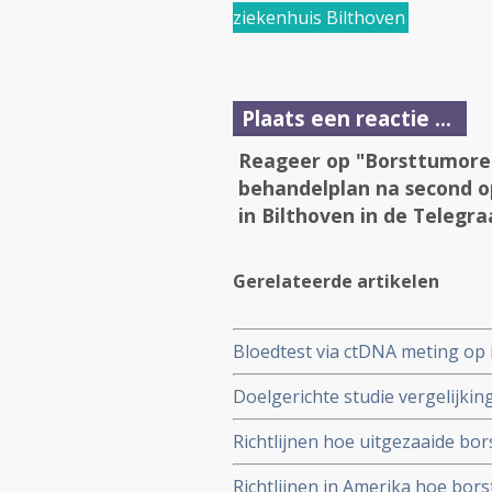
ziekenhuis Bilthoven
Plaats een reactie ...
Reageer op "Borsttumore
behandelplan na second o
in Bilthoven in de Telegra
Gerelateerde artikelen
Bloedtest via ctDNA meting op 
behandelingen bij borstkanker ef
Doelgerichte studie vergelijkin
medicijnen voor uitgezaaide bor
Richtlijnen hoe uitgezaaide bor
overeen met resultaten uit fase 
behandelen met of Sacituzumab
Richtlijnen in Amerika hoe bor
team van deskundigen in een of