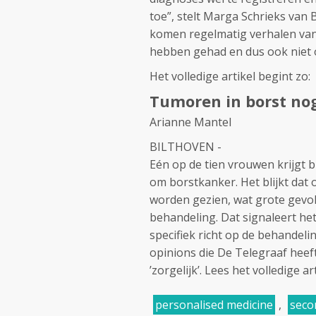
toe”, stelt Marga Schrieks van B
komen regelmatig verhalen van
hebben gehad en dus ook niet 
Het volledige artikel begint zo:
Tumoren in borst no
Arianne Mantel
BILTHOVEN -
Eén op de tien vrouwen krijgt 
om borstkanker. Het blijkt dat
worden gezien, wat grote gevo
behandeling. Dat signaleert he
specifiek richt op de behandel
opinions die De Telegraaf hee
’zorgelijk’. Lees het volledige a
personalised medicine
,
seco