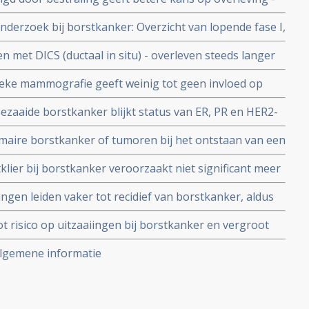
e, vooral bij hormoongevoelige borstkanker blijkt uit
derzoek bij borstkanker: Overzicht van lopende fase I,
in Nederland en Europa.
 met DICS (ductaal in situ) - overleven steeds langer
ehandelingen, blijkt uit grote langjarige
ieke mammografie geeft weinig tot geen invloed op
nker, blijkt uit groot onderzoek van WHO in landen die
ezaaide borstkanker blijkt status van ER, PR en HER2-
reening toe gingen passen, zoals bv. Nederland en
6%) en ook vaak te veranderen en vereist soms nieuwe
maire borstkanker of tumoren bij het ontstaan van een
erandomiseerde studie. Artikel geplaatst 12 mei 2010
e borstkanker kunnen een andere receptor status
klier bij borstkanker veroorzaakt niet significant meer
behandeling nodig
lders in lichaam dan zonder biopt, aldus
ngen leiden vaker tot recidief van borstkanker, aldus
02 vrouwen.
 risico op uitzaaiingen bij borstkanker en vergroot
 aan borstkanker met 38%, blijkt uit groot
algemene informatie