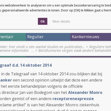
ons websiteverkeer te analyseren om u een optimale bezoekerservaring te bied
 gepersonaliseerde advertenties te tonen. Door op [OK] te klikken gaat u hie
Ok
Meer details
entair
Regulier
Kankernieuws
nker: hier vindt u een aantal studies en publicaties…
>
Reguliere be
lgemene informatie …
>
Borsttumoren vergen vaak andere behandeli
graaf d.d. 14 oktober 2014
in de Telegraaf van 14 oktober 2014 zou blijken dat bij
kanker
een second opinion uitwijst dat deze een andere
et eerste behandelplan volgens de officiële
s directeur Jan van Bodegom van het
Alexander Monro
worden gemist of een andere
receptorenexpressie
eclame artikel" is van het Alexander Monro ziekenhuis