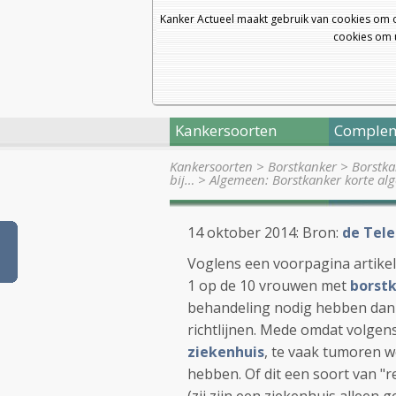
Kanker Actueel maakt gebruik van cookies om 
cookies om u
Kankersoorten
Complem
Kankersoorten
>
Borstkanker
>
Borstka
bij…
>
Algemeen: Borstkanker korte a
14 oktober 2014: Bron:
de Tele
Voglens een voorpagina artikel 
1 op de 10 vrouwen met
borst
behandeling nodig hebben dan h
richtlijnen. Mede omdat volgen
ziekenhuis
, te vaak tumoren 
hebben. Of dit een soort van "r