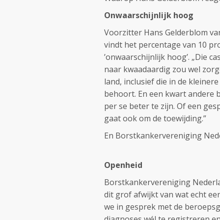
Onwaarschijnlijk hoog
Voorzitter Hans Gelderblom va
vindt het percentage van 10 pr
’onwaarschijnlijk hoog’. „Die ca
naar kwaadaardig zou wel zorge
land, inclusief die in de klein
behoort. En een kwart andere 
per se beter te zijn. Of een ges
gaat ook om de toewijding.”
En Borstkankervereniging Nede
Openheid
Borstkankervereniging Nederlan
dit grof afwijkt van wat echt e
we in gesprek met de beroepsg
diagnoses wél te registreren e