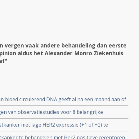
n vergen vaak andere behandeling dan eerste
pinion aldus het Alexander Monro Ziekenhuis
af"
in bloed circulerend DNA geeft al na een maand aan of
fectief zijn of niet.
gen van observatiestudies voor 8 belangrijke
stkanker in de klinische praktijk komen 7 van de 8
stkanker met lage HER2 expressie (+1 of +2) te
III studies
 govitecan of trastuzumab deruxtecan is door een
stkanker te behandelen met Her2 positieve receptoren
ficieel rapport vastgelegd