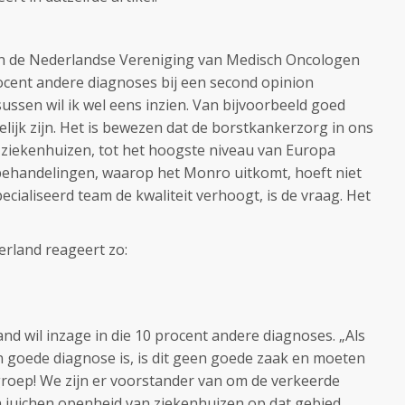
n de Nederlandse Vereniging van Medisch Oncologen
ocent andere diagnoses bij een second opinion
sussen wil ik wel eens inzien. Van bijvoorbeeld goed
lijk zijn. Het is bewezen dat de borstkankerzorg in ons
ere ziekenhuizen, tot het hoogste niveau van Europa
behandelingen, waarop het Monro uitkomt, hoeft niet
pecialiseerd team de kwaliteit verhoogt, is de vraag. Het
rland reageert zo:
d wil inzage in die 10 procent andere diagnoses. „Als
en goede diagnose is, is dit geen goede zaak en moeten
roep! We zijn er voorstander van om de verkeerde
n juichen openheid van ziekenhuizen op dat gebied