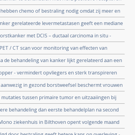
ppelijke studies
 hebben chemo of bestraling nodig omdat zij meer en
) hebben die de borstkanker automatisch opruimt.
anker gerelateerde levermetastasen geeft een mediane
maanden en een 5-jaars overleving van 65 procent
orstkanker met DCIS – ductaal carcinoma in situ -
leen een operatie, maar zonder bestraling post
PET / CT scan voor monitoring van effecten van
-and-see beleid
borstkanker signaleert eerder resistentie en kan
 de behandeling van kanker lijkt gerelateerd aan een
elingen bewerkstelligen.
tratie bij overlevenden van borstkanker
opper - vermindert opvliegers en sterk transpireren
cht bij borstkankerpatienten die hormoontherapie
a aanwezig in gezond borstweefsel beschermt vrouwen
r het slapen copy 1
inschalige studie copy 1
e mutaties tussen primaire tumor en uitzaaiingen bij
a. 20 procent - dan gedacht blijkt uit biomoleculaire
ere behandeling dan eerste behandelplan na second
nro Ziekenhuis in Bilthoven in de Telegraaf
 Mono ziekenhuis in Bilthoven opent volgende maand
eraars erkennen en betalen specialistische zorg in
d door bestraling geeft betere kans op overleving -