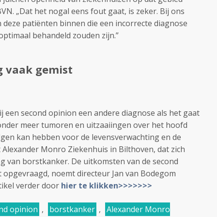
VN. „Dat het nogal eens fout gaat, is zeker. Bij ons
 deze patiënten binnen die een incorrecte diagnose
optimaal behandeld zouden zijn.”
g vaak gemist
bij een second opinion een andere diagnose als het gaat
 onder meer tumoren en uitzaaiingen over het hoofd
lgen kan hebben voor de levensverwachting en de
t Alexander Monro Ziekenhuis in Bilthoven, dat zich
ing van borstkanker. De uitkomsten van de second
ft opgevraagd, noemt directeur Jan van Bodegom
rtikel verder door
hier te klikken>>>>>>>
nd opinion
,
borstkanker
,
Alexander Monro