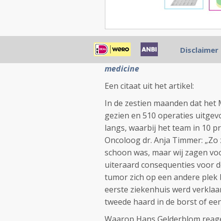
Foto: Borstkanker hoeft niet a
Disclaimer
kan ook karakteristieken van
medicine
Een citaat uit het artikel:
In de zestien maanden dat het 
gezien en 510 operaties uitge
langs, waarbij het team in 10 p
Oncoloog dr. Anja Timmer: „Zo z
schoon was, maar wij zagen voor
uiteraard consequenties voor de
tumor zich op een andere plek 
eerste ziekenhuis werd verklaar
tweede haard in de borst of ee
Waarop Hans Gelderblom reageer