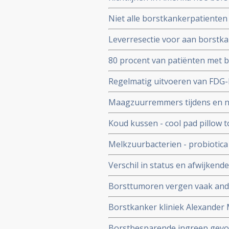
op basis van recente wetenscha
Niet alle borstkankerpatienten
krachtigere immuuncellen (TIL
Leverresectie voor aan borstk
ziektevrije overleving van 50 
80 procent van patiënten met b
zouden kunnen volstaan met al
Regelmatig uitvoeren van FDG-
operatief of zelfs met een wait
behandelingen bij uitgezaaide 
Maagzuurremmers tijdens en na
sneller verandering van behand
verminderd geheugen en concen
Koud kussen - cool pad pillow t
met meer dan de helft in de na
Melkzuurbacterien - probiotic
gebruiken en verbetert daardoo
tegen borstkanker blijkt uit kle
Verschil in status en afwijkend
borstkanker komt vaker voor - c
Borsttumoren vergen vaak and
profile studie
opinion aldus het Alexander Mo
Borstkanker kliniek Alexander
de deuren. Ziektekosten verzek
Borstbesparende ingreep gevolg