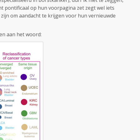
gespecialiseerd in borstkanker), durf ik niet te zeggen,
ht pontificaal op hun voorpagina zet zegt wel iets
d zijn om aandacht te krijgen voor hun vernieuwde
ren aan het woord: