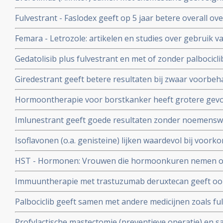
voor vrouwen met hormoongevoelige borstkanker, ook
Fulvestrant - Faslodex geeft op 5 jaar betere overall o
resistentie voor Arimidex en Femara
kans te overlijden aan de ziekte dan arimidex - anastroz
Femara - Letrozole: artikelen en studies over gebruik va
borstkanker
gezet.
Gedatolisib plus fulvestrant en met of zonder palbocicli
ziekteprogressievrije overleving bij patienten met bo
Giredestrant geeft betere resultaten bij zwaar voorbe
PIK3CA wild-type na progressie tijdens of na behande
uitgezaaide borstkanker met ER+ in vergelijking met a
aromataseremmer
Hormoontherapie voor borstkanker heeft grotere gevol
met ESR1-mutaties
dan chemotherapie en bijwerkingen van hormoontherap
Imlunestrant geeft goede resultaten zonder noemenswa
exemestaan of fulvestrant voorbehandelde uitgezaaide
Isoflavonen (o.a. genisteine) lijken waardevol bij voor
uitgezaaide endometriumkanker
recidief.
HST - Hormonen: Vrouwen die hormoonkuren nemen o
tegen te gaan hebben beduidend groter risico op borst
Immuuntherapie met trastuzumab deruxtecan geeft ook
van borstkanker, aldus grote langjarige studie van WHI
met hormoongevoelige tumoren (ER pos. en HER2 lage 
Palbociclib geeft samen met andere medicijnen zoals fu
resultaten met zelfs 2 complete remissies met of zonde
uitstekende resultaten bij hormoongevoelige borstkanke
Profylactische mastectomie (preventieve operatie) en