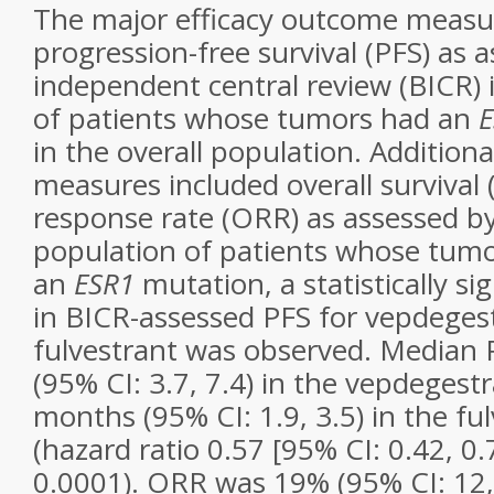
The major efficacy outcome measu
progression-free survival (PFS) as 
independent central review (BICR) 
of patients whose tumors had an
E
in the overall population. Addition
measures included overall survival 
response rate (ORR) as assessed by
population of patients whose tum
an
ESR1
mutation, a statistically si
in BICR-assessed PFS for vepdeges
fulvestrant was observed. Median
(95% CI: 3.7, 7.4) in the vepdegest
months (95% CI: 1.9, 3.5) in the fu
(hazard ratio 0.57 [95% CI: 0.42, 0.
0.0001). ORR was 19% (95% CI: 12