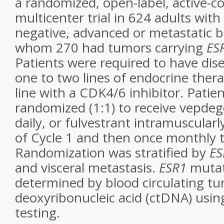
a randomized, open-label, active-co
multicenter trial in 624 adults wit
negative, advanced or metastatic b
whom 270 had tumors carrying
ES
Patients were required to have dis
one to two lines of endocrine thera
line with a CDK4/6 inhibitor. Patie
randomized (1:1) to receive vepdeg
daily, or fulvestrant intramuscular
of Cycle 1 and then once monthly t
Randomization was stratified by
ES
and visceral metastasis.
ESR1
mutat
determined by blood circulating t
deoxyribonucleic acid (ctDNA) using
testing.