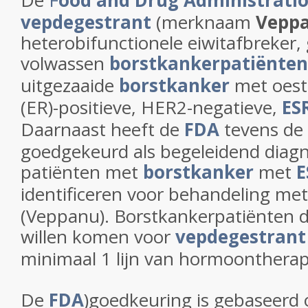
De
F
ood and Drug Administr
ati
vepdegestrant
(merknaam
Vepp
heterobifunctionele eiwitafbreker
volwassen
borstkankerpatiënten
uitgezaaide
borstkanker
met oest
(ER)-positieve, HER2-negatieve,
ES
Daarnaast heeft de
FDA
tevens de
goedgekeurd als begeleidend diag
patiënten met
borstkanker
met
E
identificeren voor behandeling me
(Veppanu). Borstkankerpatiënten d
willen komen voor
vepdegestrant
minimaal 1 lijn van hormoonthera
De
FDA
)goedkeuring is gebaseerd