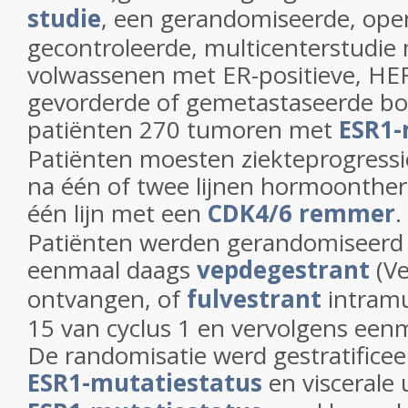
studie
, een gerandomiseerde, open-
gecontroleerde, multicenterstudie
volwassenen met ER-positieve, HE
gevorderde of gemetastaseerde bo
patiënten 270 tumoren met
ESR1-
Patiënten moesten ziekteprogress
na één of twee lijnen hormoonthe
één lijn met een
CDK4/6 remmer
.
Patiënten werden gerandomiseerd 
eenmaal daags
vepdegestrant
(Ve
ontvangen, of
fulvestrant
intramu
15 van cyclus 1 en vervolgens een
De randomisatie werd gestratificee
ESR1-mutatiestatus
en viscerale 