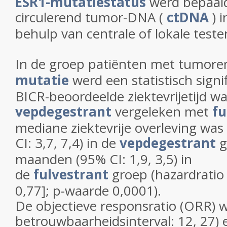
ESR1-mutatiestatus
werd bepaal
circulerend tumor-DNA (
ctDNA
) 
behulp van centrale of lokale teste
In de groep patiënten met tumor
mutatie
werd een statistisch signif
BICR-beoordeelde ziektevrijetijd 
vepdegestrant
vergeleken met
fu
mediane ziektevrije overleving wa
CI: 3,7, 7,4) in de
vepdegestrant
g
maanden (95% CI: 1,9, 3,5) in
de
fulvestrant
groep (hazardratio 
0,77]; p-waarde 0,0001).
De objectieve responsratio (ORR)
betrouwbaarheidsinterval: 12, 27)