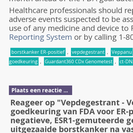
Healthcare professionals should rep
adverse events suspected to be ass
use of any medicine and device to
Reporting System
or by calling 1-
borstkanker ER-positief
,
vepdegestrant
,
Veppanu
goedkeuring
,
Guardant360 CDx Genometest
,
ct-DN
Plaats een reactie ...
Reageer op "Vepdegestrant - V
goedkeuring van FDA voor ER-p
negatieve, ESR1-gemuteerde g
uitgezaaide borstkanker na vas