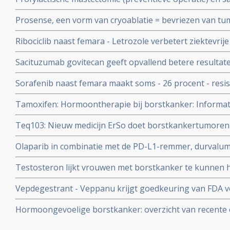
(verwijdering van eierstokken plus eileiders) bij vrou
Prosense, een vorm van cryoablatie = bevriezen van tu
mutatie werkt uitstekend op voorkomen van borstkank
FDA voor gebruik bij borstkankerpatienten van 70-pl
Ribociclib naast femara - Letrozole verbetert ziektevrij
borstkanker in beginstadium
procent versus femara letrozole alleen bij gevorderde 
Sacituzumab govitecan geeft opvallend betere resultat
negatieve borstkanker.
HR+/HER2 neg. gevorderde borstkanker in vergelijkin
Sorafenib naast femara maakt soms - 26 procent - resi
keuze van behandelend oncoloog
gevoelig voor hormoontherapie (o.a. Arimidex en Femara
Tamoxifen: Hormoontherapie bij borstkanker: Informati
toegevoegd
gezet
Teq103: Nieuw medicijn ErSo doet borstkankertumoren
estrogeen gevoelig zijn binnen enkele weken verdwijnen
Olaparib in combinatie met de PD-L1-remmer, durvalum
bij patiënten met erfelijke BRCA1-gemuteerde of BRCA
Testosteron lijkt vrouwen met borstkanker te kunnen he
borstkanker. copy 1
studie
Vepdegestrant - Veppanu krijgt goedkeuring van FDA v
negatieve, ESR1-gemuteerde gevorderde of uitgezaaide 
Hormoongevoelige borstkanker: overzicht van recente 
via de Guardant360 CDx Genometest
artikelen over middelen en behandeling voor hormoon