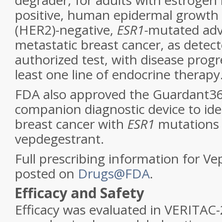
degrader, for adults with estrogen 
positive, human epidermal growth 
(HER2)-negative,
ESR1
-mutated ad
metastatic breast cancer, as detec
authorized test, with disease progr
least one line of endocrine therapy
FDA also approved the Guardant3
companion diagnostic device to ide
breast cancer with
ESR1
mutations 
vepdegestrant.
Full prescribing information for Ve
posted on
Drugs@FDA
.
Efficacy and Safety
Efficacy was evaluated in VERITAC