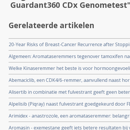
Guardant360 CDx Genometest
Gerelateerde artikelen
20-Year Risks of Breast-Cancer Recurrence after Stopp
Years
Algemeen: Aromataseremmers tegenover tamoxifen nad
voor- en nadelen. Een engelstalig artikel.
Welke Kinaseremmer het beste is voor hormoongevoelig
uitgezaaide borstkanker is afhankelijk van de bijwerki
Abemaciclib, een CDK4/6-remmer, aanvullend naast ho
borstkankerpatient apart besproken moeten worden.
mogelijke eerstelijnsbehandeloptie voor patiënten me
Alisertib in combinatie met fulvestrant geeft geen bete
borstkanker kunnen worden, blijkt uit nieuwste studie
progressievrije ziekte dan Alisertib alleen bij hormoon
Alpelisib (Piqray) naast fulvestrant goedgekeurd door F
borstkanker met PIK3CA mutatie
Arimidex - anastrozole, een aromataseremmer: belangrij
elkaar gezet
Aromasin - exemestane geeft iets betere resultaten bi