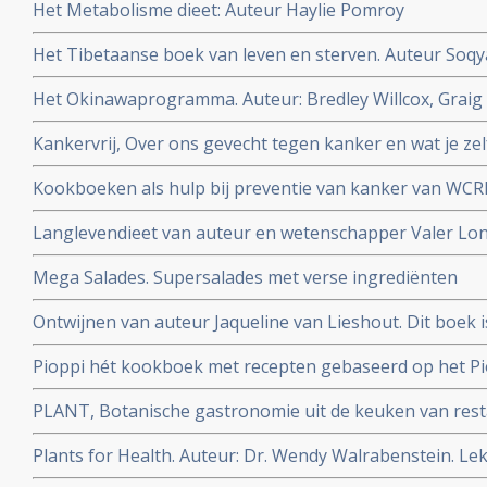
Het Metabolisme dieet: Auteur Haylie Pomroy
Het Tibetaanse boek van leven en sterven. Auteur Soqy
Het Okinawaprogramma. Auteur: Bredley Willcox, Graig 
Kankervrij, Over ons gevecht tegen kanker en wat je zel
wetenschapper William Cortvriendt
Kookboeken als hulp bij preventie van kanker van WCR
Langlevendieet van auteur en wetenschapper Valer Lo
Mega Salades. Supersalades met verse ingrediënten
Ontwijnen van auteur Jaqueline van Lieshout. Dit boek 
voor een alcoholvrij leven.
Pioppi hét kookboek met recepten gebaseerd op het Pio
diabetes-2 en hartfalen. Auteur:Aseem Malhotra
PLANT, Botanische gastronomie uit de keuken van res
Auteur: Emile Van Der Staak
Plants for Health. Auteur: Dr. Wendy Walrabenstein. Le
basis van wetenschap | verbeter duurzaam je leefstijl