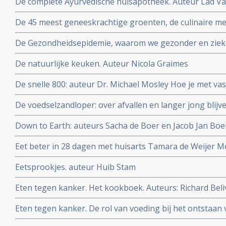
De complete Ayurvedische huisapotheek. Auteur Lad Vas
wijsheid van 5000 jaar oude medische kennis uit India
De 45 meest geneeskrachtige groenten, de culinaire me
Dijkman
De Gezondheidsepidemie, waarom we gezonder en zie
De natuurlijke keuken. Auteur Nicola Graimes
De snelle 800: auteur Dr. Michael Mosley Hoe je met vas
zelfs kanker en diabetes kan voorkomen of zelfs genez
De voedselzandloper: over afvallen en langer jong blijv
Down to Earth: auteurs Sacha de Boer en Jacob Jan Bo
Eet beter in 28 dagen met huisarts Tamara de Weijer Me
recepten en weekmenu's
Eetsprookjes. auteur Huib Stam
Eten tegen kanker. Het kookboek. Auteurs: Richard Be
Eten tegen kanker. De rol van voeding bij het ontstaan 
Beliveau MD en Denis Gingras MD