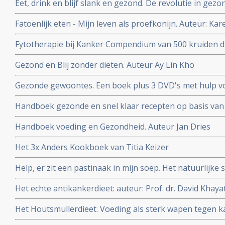
Eet, drink en blijf slank en gezond. De revolutie in gez
C. Willett.
Fatoenlijk eten - Mijn leven als proefkonijn. Auteur: Ka
Fytotherapie bij Kanker Compendium van 500 kruiden di
Auteur Rob Hamers
Gezond en Blij zonder diëten. Auteur Ay Lin Kho
Gezonde gewoontes. Een boek plus 3 DVD's met hulp vo
gewoontes om af te vallen maar vooral om gezonder te 
Handboek gezonde en snel klaar recepten op basis van 
Auteur Titia Kreijger
Handboek voeding en Gezondheid. Auteur Jan Dries
Het 3x Anders Kookboek van Titia Keizer
Help, er zit een pastinaak in mijn soep. Het natuurlijk
Bleeker.
Het echte antikankerdieet: auteur: Prof. dr. David Khaya
Het Houtsmullerdieet. Voeding als sterk wapen tegen ka