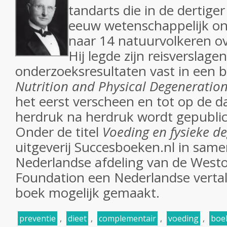
tandarts die in de dertiger
eeuw wetenschappelijk on
naar 14 natuurvolkeren ov
Hij legde zijn reisverslage
onderzoeksresultaten vast in een
Nutrition and Physical Degeneratio
het eerst verscheen en tot op de 
herdruk na herdruk wordt gepublic
Onder de titel
Voeding en fysieke d
uitgeverij Succesboeken.nl in sam
Nederlandse afdeling van de Westo
Foundation een Nederlandse vertali
boek mogelijk gemaakt.
preventie
,
dieet
,
complementair
,
voeding
,
boe