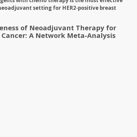
ents with chemo therapy is the most effective
neoadjuvant setting for HER2-positive breast
veness of Neoadjuvant Therapy for
t Cancer: A Network Meta-Analysis