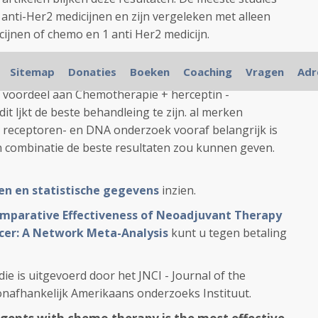
 anti-Her2 medicijnen en zijn vergeleken met alleen
cijnen of chemo en 1 anti Her2 medicijn.
 - trastuzumab (tzmb) + pertuzumab (pzmb) versus CT
Sitemap
Donaties
Boeken
Coaching
Vragen
Adr
y interval = 1.02 to 5.02,
P
= .02). De onderliggende
t voordeel aan Chemotherapie + herceptin -
 ljkt de beste behandleing te zijn. al merken
 receptoren- en DNA onderzoek vooraf belangrijk is
n combinatie de beste resultaten zou kunnen geven.
ken en statistische gegevens
inzien.
mparative Effectiveness of Neoadjuvant Therapy
ncer: A Network Meta-Analysis
kunt u tegen betaling
die is uitgevoerd door het JNCI - Journal of the
 onafhankelijk Amerikaans onderzoeks Instituut.