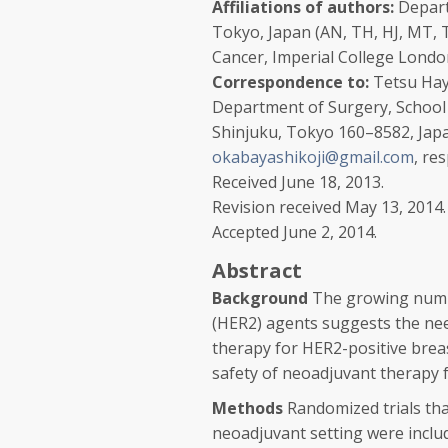
Affiliations of authors:
Depart
Tokyo
, Japan (AN, TH, HJ, MT, 
Cancer, Imperial College Lond
Correspondence to:
Tetsu Hay
Department of Surgery, School 
Shinjuku, Tokyo 160–8582, Japa
okabayashikoji@gmail.com
, res
Received
June 18, 2013.
Revision received
May 13, 2014.
Accepted
June 2, 2014.
Abstract
Background
The growing numbe
(HER2) agents suggests the nee
therapy for HER2-positive breas
safety of neoadjuvant therapy f
Methods
Randomized trials tha
neoadjuvant setting were includ