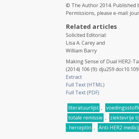
© The Author 2014. Published by
Permissions, please e-mail: jo
Related articles
Solicited Editorial
:
Lisa A. Carey
and
William Barry
Making Sense of Dual HER2-Tar
(
2014
)
106
(
9
):
dju259
doi:
10.109
Extract
Full Text (HTML)
Full Text (PDF)
literatuurlijst
,
voedingsstoff
totale remissie
,
ziektevrije ti
- herceptin
,
Anti-HER2 medici