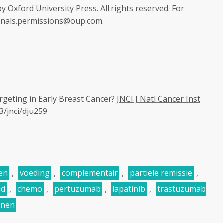
 Oxford University Press. All rights reserved. For
urnals.permissions@oup.com.
geting in Early Breast Cancer?
JNCI J Natl Cancer Inst
3/jnci/dju259
en
,
voeding
,
complementair
,
partiele remissie
,
jd
,
chemo
,
pertuzumab
,
lapatinib
,
trastuzumab
jnen