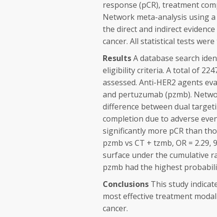
response (pCR), treatment compl
Network meta-analysis using a 
the direct and indirect evidenc
cancer. All statistical tests were
Results
A database search ident
eligibility criteria. A total of 
assessed. Anti-HER2 agents eval
and pertuzumab (pzmb). Network
difference between dual target
completion due to adverse events
significantly more pCR than th
pzmb vs CT + tzmb, OR = 2.29, 95
surface under the cumulative ra
pzmb had the highest probabili
Conclusions
This study indicat
most effective treatment modali
cancer.