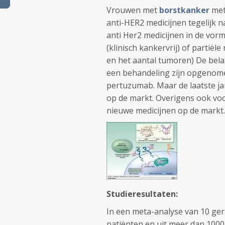
Vrouwen met
borstkanker
met
anti-HER2 medicijnen tegelijk n
anti Her2 medicijnen in de vorm 
(klinisch kankervrij) of partië
en het aantal tumoren) De belan
een behandeling zijn opgenomen
pertuzumab. Maar de laatste j
op de markt. Overigens ook vo
nieuwe medicijnen op de markt.
Studieresultaten:
In een meta-analyse van 10 ge
patiënten en uit meer dan 1000 