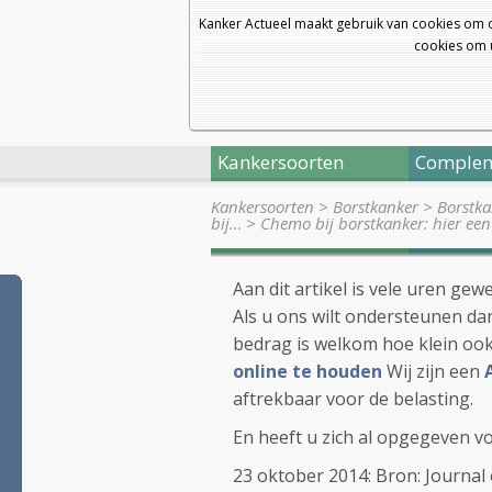
Kanker Actueel maakt gebruik van cookies om 
cookies om u
Kankersoorten
Complem
Kankersoorten
>
Borstkanker
>
Borstka
bij…
>
Chemo bij borstkanker: hier een
Aan dit artikel is vele uren ge
Als u ons wilt ondersteunen dan
bedrag is welkom hoe klein oo
online te houden
Wij zijn een
aftrekbaar voor de belasting.
En heeft u zich al opgegeven v
23 oktober 2014: Bron: Journal 