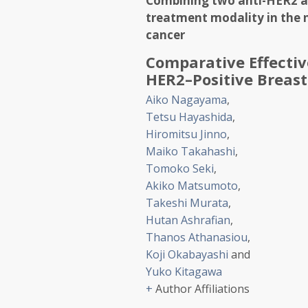
Combining two anti-HER2 ag
treatment modality in the 
cancer
Comparative Effecti
HER2–Positive Breas
Aiko Nagayama
,
Tetsu Hayashida
,
Hiromitsu Jinno
,
Maiko Takahashi
,
Tomoko Seki
,
Akiko Matsumoto
,
Takeshi Murata
,
Hutan Ashrafian
,
Thanos Athanasiou
,
Koji Okabayashi
and
Yuko Kitagawa
+
Author Affiliations