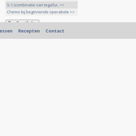
S-1 (combinatie van tegafur, >>
Chemo bij beginnende operabele >>
essen
Recepten
Contact