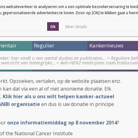
ons websiteverkeer te analyseren om u een optimale bezoekerservaring te bied
 gepersonaliseerde advertenties te tonen. Door op [OK] te klikken gaat u hie
Ok
Meer details
entair
Regulier
Kankernieuws
nker: hier vindt u een aantal studies en publicaties…
>
Reguliere be
 overzicht van belangrijke…
>
Anti-HER2 medicijnen zoals trastuzum
werkt. Opzoeken, vertalen, op de website plaatsen enz.
 kan dat via een al of niet anonieme donatie. Elk
k.
Klik hier als u ons wilt helpen kanker-actueel
ANBI organisatie
en dus is uw donatie in principe
oor
onze informatiemiddag op 8 november 2014
?
of the National Cancer Institute