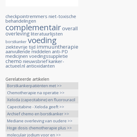
checkpointremmers
niet-toxische
behandelingen
complementair
overall
overleving
literatuurlijsten
voeding
borstkanker
immuuntherapie
ziektevrije tijd
aanvullende middelen
anti-PD
medicijnen
voedingssuppletie
chemo
nieuwsbrief kanker-
actueel.nl
antioxidanten
Gerelateerde artikelen
Borstkankerpatiënten met >>
Chemotherapie na operatie >>
Xeloda (capecitabine) en fluorouracil
>>
Capecitabine - Xeloda geeft >>
Archief chemo en borstkanker >>
Mediane overleving van oudere >>
Hoge dosis chemotherapie plus >>
moleculair jodium voor en >>