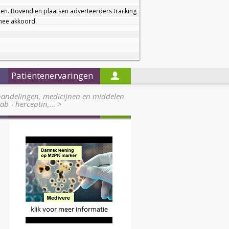
a
a
Startpagina
Nieuwsbrief
a
en. Bovendien plaatsen adverteerders tracking
rmee akkoord.
Alleen in de titels zoeken
Patiëntenervaringen
handelingen, medicijnen en middelen
ab - herceptin,…
>