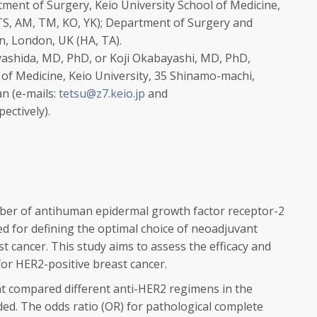
ment of Surgery, Keio University School of Medicine
,
TS, AM, TM, KO, YK);
Department of Surgery and
on
,
London
, UK (HA, TA).
ashida, MD, PhD, or Koji Okabayashi, MD, PhD,
of Medicine, Keio University, 35 Shinamo-machi,
n (e-mails:
tetsu@z7.keio.jp
and
pectively).
r of antihuman epidermal growth factor receptor-2
d for defining the optimal choice of neoadjuvant
t cancer. This study aims to assess the efficacy and
or HER2-positive breast cancer.
t compared different anti-HER2 regimens in the
ed. The odds ratio (OR) for pathological complete