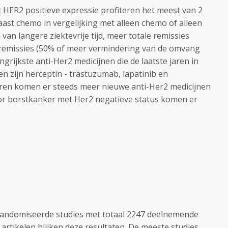
 HER2 positieve expressie profiteren het meest van 2
aast chemo in vergelijking met alleen chemo of alleen
van langere ziektevrije tijd, meer totale remissies
le remissies (50% of meer vermindering van de omvang
grijkste anti-Her2 medicijnen die de laatste jaren in
 zijn herceptin - trastuzumab, lapatinib en
aren komen er steeds meer nieuwe anti-Her2 medicijnen
or borstkanker met Her2 negatieve status komen er
randomiseerde studies met totaal 2247 deelnemende
artikelen blijken deze resultaten. De meeste studies