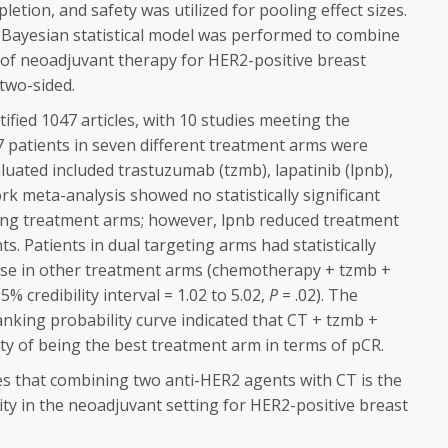
etion, and safety was utilized for pooling effect sizes.
Bayesian statistical model was performed to combine
e of neoadjuvant therapy for HER2-positive breast
 two-sided.
ified 1047 articles, with 10 studies meeting the
2247 patients in seven different treatment arms were
uated included trastuzumab (tzmb), lapatinib (lpnb),
 meta-analysis showed no statistically significant
ing treatment arms; however, lpnb reduced treatment
. Patients in dual targeting arms had statistically
ose in other treatment arms (chemotherapy + tzmb +
% credibility interval = 1.02 to 5.02,
P
= .02). The
nking probability curve indicated that CT + tzmb +
ty of being the best treatment arm in terms of pCR.
es that combining two anti-HER2 agents with CT is the
ty in the neoadjuvant setting for HER2-positive breast