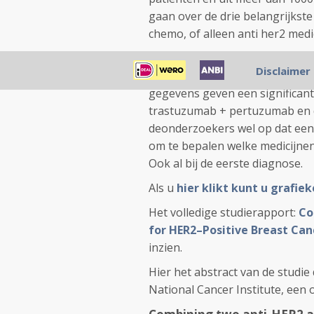
gaan over de drie belangrijkste
chemo, of alleen anti her2 medi
Chemotherapy (CT) + herceptin
Disclaimer
+ tzmb, OR = 2.29, 95% credibilit
gegevens geven een significan
trastuzumab + pertuzumab en dit
deonderzoekers wel op dat een
om te bepalen welke medicijne
Ook al bij de eerste diagnose.
Als u
hier klikt kunt u grafie
Het volledige studierapport:
Co
for HER2–Positive Breast Ca
inzien.
Hier het abstract van de studie 
National Cancer Institute, een