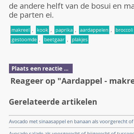
de andere helft van de bosui en m
de parten ei.
makreel
,
kook
,
paprika
,
aardappelen
,
broccoli
gestoomde
,
beetgaar
,
plakjes
Plaats een reactie ...
Reageer op "Aardappel - makre
Gerelateerde artikelen
Avocado met sinaasappel en banaan als voorgerecht of 
Avocado salade als voorgerecht of bijgerecht of tussen