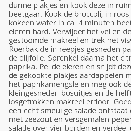
dunne plakjes en kook deze in rui
beetgaar. Kook de broccoli, in roosj
kokeen water in ca. 4 minuten bee
eieren hard. Verwijder het vel en d
gestoomde makreel en trek het visv
Roerbak de in reepjes gesneden pa
de olijfolie. Sprenkel daarna het ci
paprika. Pel de eieren en snijdt de
de gekookte plakjes aardappelen m
het paprikamengsle en meg ook de
kleingesneden bosuitjes en de helf
losgetrokken makreel erdoor. Goe
een echt smeuiige salade ontstaat
met zeezout en versgemalen peper
salade over vier borden en verdeel o