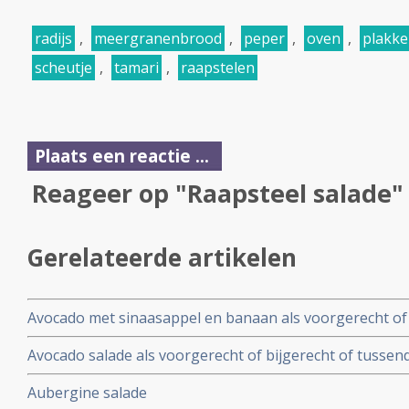
radijs
,
meergranenbrood
,
peper
,
oven
,
plakk
scheutje
,
tamari
,
raapstelen
Plaats een reactie ...
Reageer op "Raapsteel salade"
Gerelateerde artikelen
Avocado met sinaasappel en banaan als voorgerecht of 
Avocado salade als voorgerecht of bijgerecht of tussen
Aubergine salade