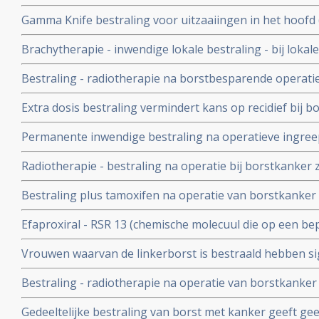
maar tot minder overall overleving
Gamma Knife bestraling voor uitzaaiingen in het hoofd 
borstkanker geeft significant langere levensduur en bet
Brachytherapie - inwendige lokale bestraling - bij loka
bij Her2 Neu positieve borstkanker is effect zeer hoog.
operatie van borstkanker stadium I en II beschermt vr
Bestraling - radiotherapie na borstbesparende operatie
zelfde risico tegen recidief dan bij totale borstamputati
significant de kans op een recidief en geeft grotere kan
bovenlichaamsbestraling
Extra dosis bestraling vermindert kans op recidief bij b
grote EBCTCG studie bij 10800 borstkankerpatienten
Permanente inwendige bestraling na operatieve ingree
geeft hoopvolle resultaten blijkt uit Canadese studie m
Radiotherapie - bestraling na operatie bij borstkanker 
Geen enkele vrouw ontwikkelde na 20 maanden een reci
Bestraling plus tamoxifen na operatie van borstkanker 
lijkt zinloos. Voor vrouwen vanaf 50 jaar lijkt deze aanp
Efaproxiral - RSR 13 (chemische molecuul die op een be
uitzaaiingen, al is ook hier geen verschil in overall over
toevoegt aan de cel ) aanvullend op bestraling geeft aa
Vrouwen waarvan de linkerborst is bestraald hebben sig
behandeling van hersenmetastases - uitzaaiïngen voo
hartklachten later in hun leven dan de vrouwen waarvan
Bestraling - radiotherapie na operatie van borstkanker
met een erfelijke belasting geeft significant groter risi
Gedeeltelijke bestraling van borst met kanker geeft gee
dan bij vrouwen die niet erfelijk belast zijn