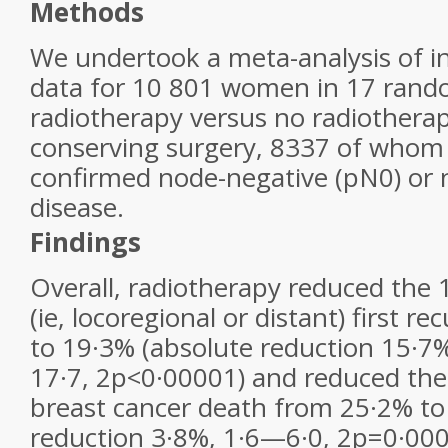
Methods
We undertook a meta-analysis of in
data for 10 801 women in 17 rando
radiotherapy versus no radiotherap
conserving surgery, 8337 of whom 
confirmed node-negative (pN0) or 
disease.
Findings
Overall, radiotherapy reduced the 1
(ie, locoregional or distant) first 
to 19·3% (absolute reduction 15·7
17·7, 2p<0·00001) and reduced the 
breast cancer death from 25·2% to
reduction 3·8%, 1·6—6·0, 2p=0·00