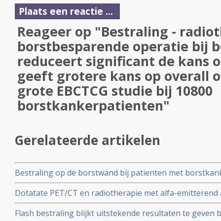
Plaats een reactie ...
Reageer op "Bestraling - radio
borstbesparende operatie bij 
reduceert significant de kans o
geeft grotere kans op overall o
grote EBCTCG studie bij 10800
borstkankerpatienten"
Gerelateerde artikelen
Bestraling op de borstwand bij patienten met borstkank
verschil in overleving op 10 jaar in vergelijking met gee
Dotatate PET/CT en radiotherapie met alfa-emitterend 
onnodig
op de somatostatine receptor type 2 (SSTR2) bij vrouwe
Flash bestraling blijkt uitstekende resultaten te geven b
borstkanker geeft uitstekende resultaten