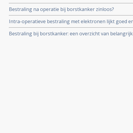
overlevingstijd en kans op recidief t.o.v. totale bestra
Bestraling na operatie bij borstkanker zinloos?
(stadium I en II). De belasting is echter veel minder gr
Intra-operatieve bestraling met elektronen lijkt goed en 
uitwendige bestraling van borstkanker ter voorkoming e
Bestraling bij borstkanker: een overzicht van belangrijk