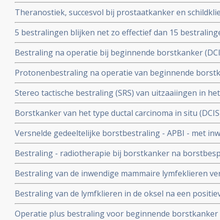
borstkanker, maar ook voor andere vormen van kanker,
Theranostiek, succesvol bij prostaatkanker en schildkli
behandeling voor borstkanker te kunnen zijn, aldus pro
5 bestralingen blijken net zo effectief dan 15 bestralin
blijkt uit het Fast Forward-onderzoek. copy 1
Bestraling na operatie bij beginnende borstkanker (DCIS 
langere ziektevrije tijd tot een recidief optreed maar sig
Protonenbestraling na operatie van beginnende borstk
overlevingen na 10 jaar dan voor vrouwen die alleen zij
controle na 2 jaar, lage behandelingsbelasting en uitzon
Stereo tactische bestraling (SRS) van uitzaaiingen in h
longbescherming en uitstekende cosmetische effecten 
geeft betere overal overleving en betere kwaliteit van 
Borstkanker van het type ductal carcinoma in situ (DCIS
((WBRT)
met alleen operatie en/of hormoontherapie. Maar ook b
Versnelde gedeeltelijke borstbestraling - APBI - met i
een recidief nog verder omlaag brengen blijkt uit nieuw
zelfde resultaten op overleving en iets meer kans op re
Bestraling - radiotherapie bij borstkanker na borstbesp
boostbestraling van de hele borst(WBI) na borstsparen
geeft langere overleving voor borstkankerpatienten, a
Bestraling van de inwendige mammaire lymfeklieren verb
in proefschrift
overall overleving en geeft minder uitzaaiingen bij pat
Bestraling van de lymfklieren in de oksel na een positie
geeft significant minder lymfoedeem problemen in verge
Operatie plus bestraling voor beginnende borstkanker lei
lymfklieren in de oksels en gelijke overlevingskansen