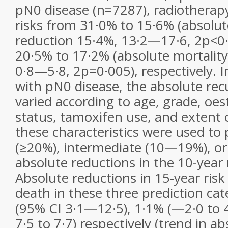
pN0 disease (n=7287), radiotherap
risks from 31·0% to 15·6% (absolut
reduction 15·4%, 13·2—17·6, 2p<0
20·5% to 17·2% (absolute mortality
0·8—5·8, 2p=0·005), respectively.
with pN0 disease, the absolute rec
varied according to age, grade, oe
status, tamoxifen use, and extent 
these characteristics were used to 
(≥20%), intermediate (10—19%), or
absolute reductions in the 10-year 
Absolute reductions in 15-year risk
death in these three prediction ca
(95% CI 3·1—12·5), 1·1% (—2·0 to 
7·5 to 7·7) respectively (trend in a