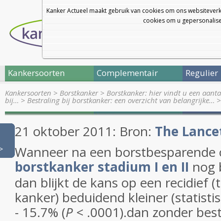
Kanker Actueel maakt gebruik van cookies om ons websiteverk
cookies om u gepersonalisee
Kankersoorten
Complementair
Regulier
Kankersoorten
>
Borstkanker
>
Borstkanker: hier vindt u een aanta
bij…
>
Bestraling bij borstkanker: een overzicht van belangrijke…
21 oktober 2011: Bron:
The Lance
Wanneer na een borstbesparende o
>
borstkanker stadium I en II
nog 
dan blijkt de kans op een recidief 
kanker) beduidend kleiner (statistis
- 15.7% (
P
< .0001).dan zonder best