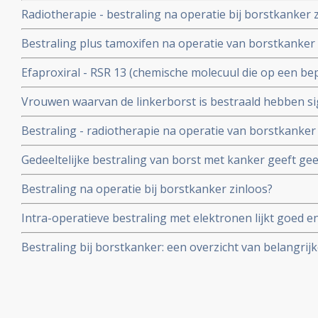
geeft hoopvolle resultaten blijkt uit Canadese studie m
Radiotherapie - bestraling na operatie bij borstkanker 
Geen enkele vrouw ontwikkelde na 20 maanden een reci
Bestraling plus tamoxifen na operatie van borstkanker 
lijkt zinloos. Voor vrouwen vanaf 50 jaar lijkt deze aanp
Efaproxiral - RSR 13 (chemische molecuul die op een be
uitzaaiingen, al is ook hier geen verschil in overall over
toevoegt aan de cel ) aanvullend op bestraling geeft aa
Vrouwen waarvan de linkerborst is bestraald hebben sig
behandeling van hersenmetastases - uitzaaiïngen voo
hartklachten later in hun leven dan de vrouwen waarvan
Bestraling - radiotherapie na operatie van borstkanker
met een erfelijke belasting geeft significant groter risi
Gedeeltelijke bestraling van borst met kanker geeft gee
dan bij vrouwen die niet erfelijk belast zijn
overlevingstijd en kans op recidief t.o.v. totale bestra
Bestraling na operatie bij borstkanker zinloos?
(stadium I en II). De belasting is echter veel minder gr
Intra-operatieve bestraling met elektronen lijkt goed en 
uitwendige bestraling van borstkanker ter voorkoming e
Bestraling bij borstkanker: een overzicht van belangrijk