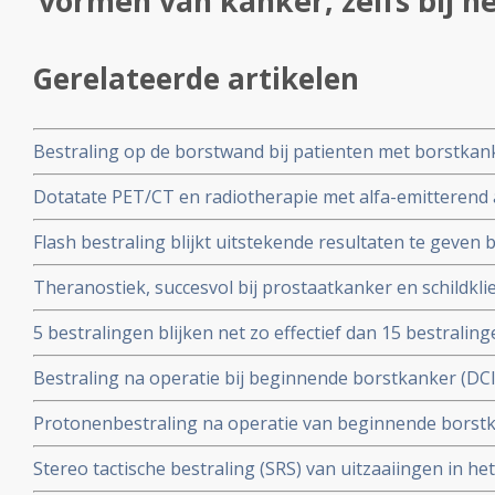
vormen van kanker, zelfs bij 
Gerelateerde artikelen
Bestraling op de borstwand bij patienten met borstkank
verschil in overleving op 10 jaar in vergelijking met gee
Dotatate PET/CT en radiotherapie met alfa-emitterend 
onnodig
op de somatostatine receptor type 2 (SSTR2) bij vrouwe
Flash bestraling blijkt uitstekende resultaten te geven b
borstkanker geeft uitstekende resultaten
borstkanker, maar ook voor andere vormen van kanker,
Theranostiek, succesvol bij prostaatkanker en schildkli
behandeling voor borstkanker te kunnen zijn, aldus pro
5 bestralingen blijken net zo effectief dan 15 bestralin
blijkt uit het Fast Forward-onderzoek. copy 1
Bestraling na operatie bij beginnende borstkanker (DCIS 
langere ziektevrije tijd tot een recidief optreed maar sig
Protonenbestraling na operatie van beginnende borstk
overlevingen na 10 jaar dan voor vrouwen die alleen zij
controle na 2 jaar, lage behandelingsbelasting en uitzon
Stereo tactische bestraling (SRS) van uitzaaiingen in h
longbescherming en uitstekende cosmetische effecten 
geeft betere overal overleving en betere kwaliteit van 