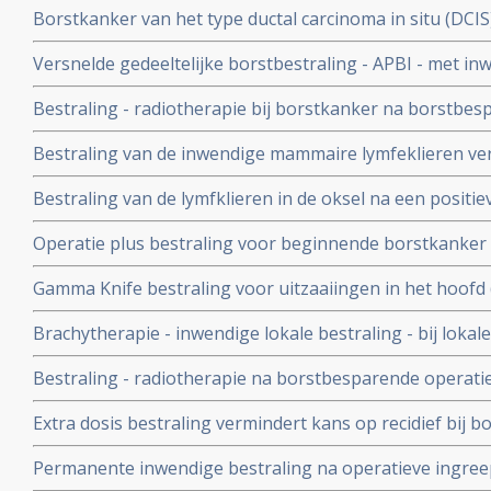
Borstkanker van het type ductal carcinoma in situ (DCIS
((WBRT)
met alleen operatie en/of hormoontherapie. Maar ook b
Versnelde gedeeltelijke borstbestraling - APBI - met i
een recidief nog verder omlaag brengen blijkt uit nieuw
zelfde resultaten op overleving en iets meer kans op re
Bestraling - radiotherapie bij borstkanker na borstbesp
boostbestraling van de hele borst(WBI) na borstsparen
geeft langere overleving voor borstkankerpatienten, a
Bestraling van de inwendige mammaire lymfeklieren verb
in proefschrift
overall overleving en geeft minder uitzaaiingen bij pat
Bestraling van de lymfklieren in de oksel na een positie
geeft significant minder lymfoedeem problemen in verge
Operatie plus bestraling voor beginnende borstkanker lei
lymfklieren in de oksels en gelijke overlevingskansen
maar tot minder overall overleving
Gamma Knife bestraling voor uitzaaiingen in het hoofd 
borstkanker geeft significant langere levensduur en bet
Brachytherapie - inwendige lokale bestraling - bij loka
bij Her2 Neu positieve borstkanker is effect zeer hoog.
operatie van borstkanker stadium I en II beschermt vr
Bestraling - radiotherapie na borstbesparende operatie
zelfde risico tegen recidief dan bij totale borstamputati
significant de kans op een recidief en geeft grotere kan
bovenlichaamsbestraling
Extra dosis bestraling vermindert kans op recidief bij b
grote EBCTCG studie bij 10800 borstkankerpatienten
Permanente inwendige bestraling na operatieve ingree