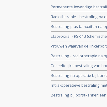
Permanente inwendige bestrali
geeft hoopvolle resultaten blij
Radiotherapie - bestraling na o
Geen enkele vrouw ontwikkelde
Bestraling plus tamoxifen na o
lijkt zinloos. Voor vrouwen vana
Efaproxiral - RSR 13 (chemisch
uitzaaiingen, al is ook hier geen
toevoegt aan de cel ) aanvullen
Vrouwen waarvan de linkerborst
behandeling van hersenmetasta
hartklachten later in hun leven
Bestraling - radiotherapie na 
met een erfelijke belasting geef
Gedeeltelijke bestraling van bo
dan bij vrouwen die niet erfelijk
overlevingstijd en kans op reci
Bestraling na operatie bij bors
(stadium I en II). De belasting
Intra-operatieve bestraling met 
uitwendige bestraling van bors
Bestraling bij borstkanker: een