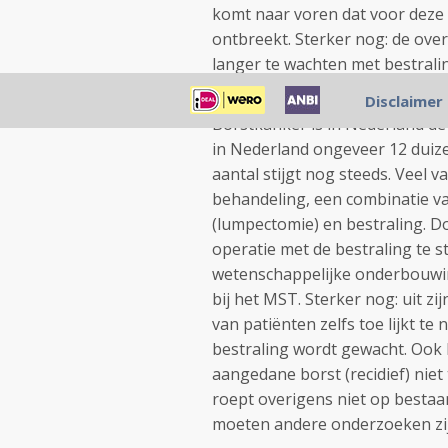
komt naar voren dat voor deze
ontbreekt. Sterker nog: de over
langer te wachten met bestrali
Gedragswetenschappen van de U
Disclaimer
Borstkanker is in Nederland de
in Nederland ongeveer 12 duiz
aantal stijgt nog steeds. Veel
behandeling, een combinatie va
(lumpectomie) en bestraling. 
operatie met de bestraling te s
wetenschappelijke onderbouwing
bij het MST. Sterker nog: uit 
van patiënten zelfs toe lijkt t
bestraling wordt gewacht. Ook b
aangedane borst (recidief) niet
roept overigens niet op bestaan
moeten andere onderzoeken zij