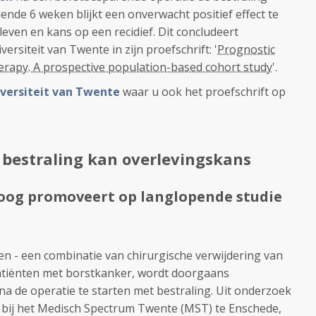
dende 6 weken blijkt een onverwacht positief effect te
leven en kans op een recidief. Dit concludeert
ersiteit van Twente in zijn proefschrift: '
Prognostic
herapy. A prospective population-based cohort study
'.
iversiteit van Twente
waar u ook het proefschrift op
bestraling kan overlevingskans
oog promoveert op langlopende studie
n - een combinatie van chirurgische verwijdering van
patiënten met borstkanker, wordt doorgaans
 de operatie te starten met bestraling. Uit onderzoek
 bij het Medisch Spectrum Twente (MST) te Enschede,