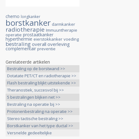
chemo
longkanker
borstkanker
darmkanker
radiotherapie
Immuuntherapie
prostaatkanker
operatie
hyperthermie
eierstokkanker
voeding
bestraling
overall overleving
complementair
preventie
Gerelateerde artikelen
Bestraling op de borstwand >>
Dotatate PET/CT en radiotherapie >>
Flash bestraling blijkt uitstekende >>
Theranostiek, succesvol bij >>
5 bestralingen blijken net >>
Bestraling na operatie bij >>
Protonenbestraling na operatie >>
Stereo tactische bestraling >>
Borstkanker van het type ductal >>
Versnelde gedeeltelijke