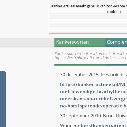
Kanker Actueel maakt gebruik van cookies om 
cookies om u
Kankersoorten
Complem
Kankersoorten
>
Borstkanker
>
Borstka
bij…
>
Bestraling bij borstkanker: een 
30 december 2015: lees ook dit 
https://kanker-actueel.nl/NL
met-inwendige-brachytherapi
meer-kans-op-recidief-verge
na-borstsparende-operatie.
30 september 2010: Bron: Unive
Wanneer
borstkankerpatient