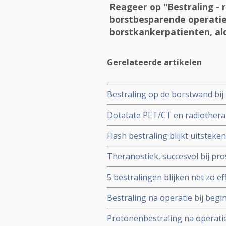
Reageer op "Bestraling - 
borstbesparende operatie 
borstkankerpatienten, ald
Gerelateerde artikelen
Bestraling op de borstwand bij
verschil in overleving op 10 jaa
Dotatate PET/CT en radiotherap
onnodig
op de somatostatine receptor t
Flash bestraling blijkt uitsteke
borstkanker geeft uitstekende 
borstkanker, maar ook voor an
Theranostiek, succesvol bij pro
behandeling voor borstkanker t
5 bestralingen blijken net zo e
blijkt uit het Fast Forward-ond
Bestraling na operatie bij begi
langere ziektevrije tijd tot een
Protonenbestraling na operati
overlevingen na 10 jaar dan voo