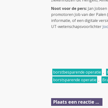
ziekenhuizen uit Hengelo, Alme
Noot voor de pers:
Jan Jobsen 
promotoren Job van der Palen 
informatie, of een digitale ver
UT-wetenschapsvoorlichter
Jo
borstbesparende operatie
,
borstsparende operatie
,
Bra
Plaats een reactie ...