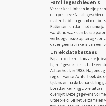
Familiegeschiedenis
Verder keek Jobsen in zijn pr
een positieve familiegeschieden
maken hebben gehad met borstk
Patiënten, en dan met name jon
wordt nu vaak een borstspare
verhoogd risico op terugkeer va
dat er geen sprake is van een v
Uniek databestand
Bij zijn onderzoek maakte Jobs
hij zelf gestart is sinds de ee
Achterhoek in 1983. Nagenoeg a
regio Twente-Achterhoek die e
tijdens en na de behandeling g
borstkanker krijgt, wie uitzaa
overlijdt. Deze gegevens vorme
uitgebreid. Bij het verzamele