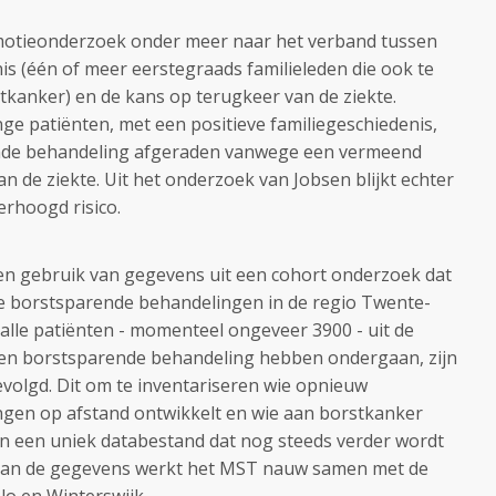
omotieonderzoek onder meer naar het verband tussen
is (één of meer eerstegraads familieleden die ook te
anker) en de kans op terugkeer van de ziekte.
ge patiënten, met een positieve familiegeschiedenis,
nde behandeling afgeraden vanwege een vermeend
n de ziekte. Uit het onderzoek van Jobsen blijkt echter
erhoogd risico.
en gebruik van gegevens uit een cohort onderzoek dat
rste borstsparende behandelingen in de regio Twente-
lle patiënten - momenteel ongeveer 3900 - uit de
en borstsparende behandeling hebben ondergaan, zijn
evolgd. Dit om te inventariseren wie opnieuw
iingen op afstand ontwikkelt en wie aan borstkanker
n een uniek databestand dat nog steeds verder wordt
n van de gegevens werkt het MST nauw samen met de