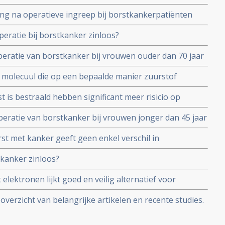
ng na operatieve ingreep bij borstkankerpatiënten
kt uit Canadese studie met 44 borstkankerpatiënten.
peratie bij borstkanker zinloos?
 na 20 maanden een recidief
peratie van borstkanker bij vrouwen ouder dan 70 jaar
f 50 jaar lijkt deze aanpak wel zinvol voor lokale
e molecuul die op een bepaalde manier zuurstof
 verschil in overall overleving
d op bestraling geeft aanzienlijke verbetering van
 is bestraald hebben significant meer risicio op
ses - uitzaaiïngen voortkomend uit borstkanker
 dan de vrouwen waarvan de rechterborst is bestraald.
operatie van borstkanker bij vrouwen jonger dan 45 jaar
t significant groter risico op kanker in andere borst
rst met kanker geeft geen enkel verschil in
 belast zijn
dief t.o.v. totale bestraling van beginnende borstkanker
tkanker zinloos?
 is echter veel minder groot voor de vrouwen
elektronen lijkt goed en veilig alternatief voor
tkanker ter voorkoming en verwijdering van recidieven.
 overzicht van belangrijke artikelen en recente studies.