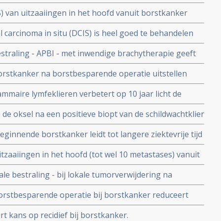
elingsbelasting en uitzonderlijke hart- en
S) van uitzaaiingen in het hoofd vanuit borstkanker
e cosmetische effecten copy 1
en betere kwaliteit van leven dan hele hoofd bestraling
 carcinoma in situ (DCIS) is heel goed te behandelen
oontherapie. Maar ook bestraling kan het risico op
estraling - APBI - met inwendige brachytherapie geeft
brengen blijkt uit nieuwe studie
 en iets meer kans op recidief vergeleken met
borstkanker na borstbesparende operatie uitstellen
rst(WBI) na borstsparende operatie.
borstkankerpatienten, aldus radiotherapeut Jan Jobsen
mmaire lymfeklieren verbetert op 10 jaar licht de
der uitzaaiingen bij patiënten met borstkanker
n de oksel na een positieve biopt van de schildwachtklier
edeem problemen in vergelijking met operatie van de
eginnende borstkanker leidt tot langere ziektevrije tijd
ijke overlevingskansen
ving
tzaaiingen in het hoofd (tot wel 10 metastases) vanuit
angere levensduur en betere kwaliteit van leven. Vooral
le bestraling - bij lokale tumorverwijdering na
ker is effect zeer hoog.
ium I en II beschermt vrouwen net zo goed en met
borstbesparende operatie bij borstkanker reduceert
 bij totale borstamputatie en totale
ief en geeft grotere kans op overall overleving, aldus
rt kans op recidief bij borstkanker.
 borstkankerpatienten