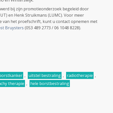
lo en Winterswijk.
werd bij zijn promotieonderzoek begeleid door
(UT) en Henk Struikmans (LUMC). Voor meer
sie van het proefschrift, kunt u contact opnemen met
ost Bruysters
(053 489 2773 / 06 1048 8228).
borstkanker
,
uitstel bestraling
,
radiotherapie
,
chy therapie
,
hele borstbestraling