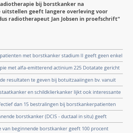
radiotherapie bij borstkanker na
uitstellen geeft langere overleving voor
us radiotherapeut Jan Jobsen in proefschrift"
 patienten met borstkanker stadium II geeft geen enkel
r in vergelijking met geen radiotherapie en blijkt
ie met alfa-emitterend actinium 225 Dotatate gericht
ype 2 (SSTR2) bij vrouwen met ER-positieve uitgezaaide
nde resultaten te geven bij botuitzaaiingen bv. vanuit
resultaten
dere vormen van kanker, zelfs bij hersentumoren
staatkanker en schildklierkanker lijkt ook interessante
e kunnen zijn, aldus prof. dr. Dalm uit Erasmus MC
ffectief dan 15 bestralingen bij borstkankerpatienten
erzoek. copy 1
nnende borstkanker (DCIS - ductaal in situ) geeft
 recidief optreed maar significant minder overall
e van beginnende borstkanker geeft 100 procent
r vrouwen die alleen zijn geopereerd..