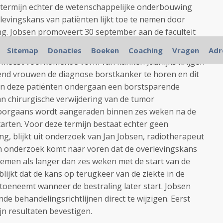
 termijn echter de wetenschappelijke onderbouwing
levingskans van patiënten lijkt toe te nemen door
ng. Jobsen promoveert 30 september aan de faculteit
niversiteit Twente op zijn onderzoek.
Sitemap
Donaties
Boeken
Coaching
Vragen
Adr
 meest voorkomende vorm van kanker. Jaarlijks krijgen
end vrouwen de diagnose borstkanker te horen en dit
 van deze patiënten ondergaan een borstsparende
n chirurgische verwijdering van de tumor
Doorgaans wordt aangeraden binnen zes weken na de
tarten. Voor deze termijn bestaat echter geen
, blijkt uit onderzoek van Jan Jobsen, radiotherapeut
zijn onderzoek komt naar voren dat de overlevingskans
e nemen als langer dan zes weken met de start van de
lijkt dat de kans op terugkeer van de ziekte in de
 toeneemt wanneer de bestraling later start. Jobsen
de behandelingsrichtlijnen direct te wijzigen. Eerst
n resultaten bevestigen.