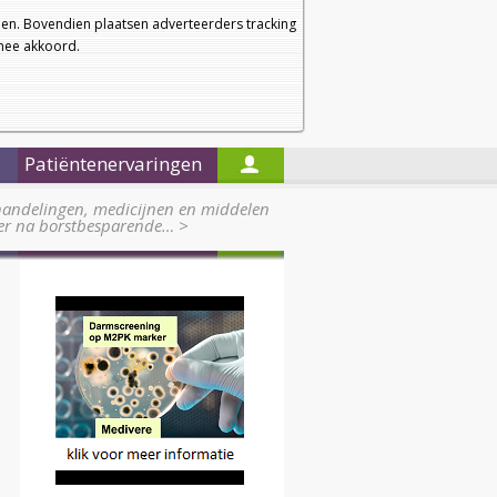
a
a
Startpagina
Nieuwsbrief
a
en. Bovendien plaatsen adverteerders tracking
rmee akkoord.
Alleen in de titels zoeken
Patiëntenervaringen
handelingen, medicijnen en middelen
nker na borstbesparende…
>