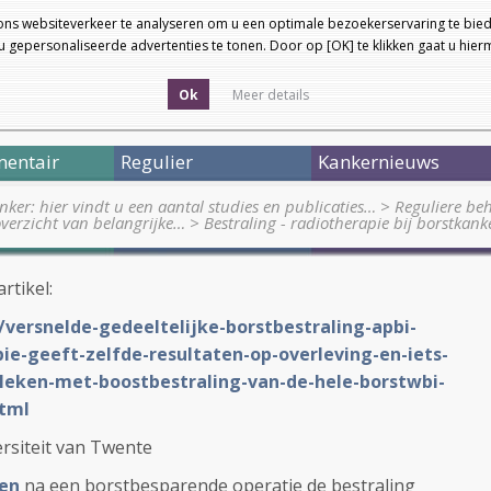
ons websiteverkeer te analyseren om u een optimale bezoekerservaring te bied
 gepersonaliseerde advertenties te tonen. Door op [OK] te klikken gaat u hie
Ok
Meer details
entair
Regulier
Kankernieuws
nker: hier vindt u een aantal studies en publicaties…
>
Reguliere be
overzicht van belangrijke…
>
Bestraling - radiotherapie bij borstka
artikel:
/versnelde-gedeeltelijke-borstbestraling-apbi-
e-geeft-zelfde-resultaten-op-overleving-en-iets-
leken-met-boostbestraling-van-de-hele-borstwbi-
html
rsiteit van Twente
en
na een borstbesparende operatie de bestraling