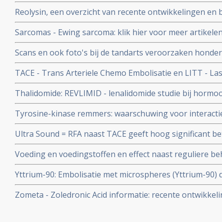
Reolysin, een overzicht van recente ontwikkelingen en b
virus medicijn
Sarcomas - Ewing sarcoma: klik hier voor meer artikelen
ontwikkelingen bij sarcomas en ewing sarcoma
Scans en ook foto's bij de tandarts veroorzaken honde
kanker per jaar alleen al in Engeland en duizenden dod
TACE - Trans Arteriele Chemo Embolisatie en LITT - Las
aldus studie aan universiteit van Oxfort
Thermotherapy informatie
Thalidomide: REVLIMID - lenalidomide studie bij hormo
wordt gestopt wegens geen resultaat. Bij andere vorme
Tyrosine-kinase remmers: waarschuwing voor interacti
Hodgkin gaan studies wel verder met tot nu toe goede 
werking van deze klasse van medicijnen kan vermindere
Ultra Sound = RFA naast TACE geeft hoog significant be
Nederlandse onderzoekers in The Lancet
TACE bij levertumoren met een gemiddelde grootte van 10,
Voeding en voedingstoffen en effect naast reguliere 
gerandomiseerde studies bij totaal 200 patiënten met 
en voeding staan vele artikelen en studies die bewijzen
Yttrium-90: Embolisatie met microspheres (Yttrium-90) d
voedingsuppletie naast reguliere behandelingen vaak de 
voor inoperabele levertumoren succesvolle behandelin
behandeling v
Zometa - Zoledronic Acid informatie: recente ontwikkeli
elkaar gezet