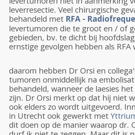
levertumoren niet in aanmerking v
leverresectie. Veel chirurgische ge
behandeld met
RFA - Radiofreque
levertumoren die te groot en / of ge
gebieden, bv. te dicht bij hoofdsl
ernstige gevolgen hebben als RFA
daarom hebben Dr Orsi en collega's
tumoren onmiddellijk na embolisa
behandeld, wanneer de laesies he
zijn. Dr Orsi merkt op dat hij niet
ook elders zo wordt uitgevoerd. In
in Utrecht ook gewerkt met
Yttriu
dit doen op de manier waarop dr. Or
durf ik niet te zeggen. Maar dit is 