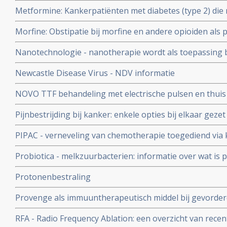
linkerkolom voor artikelen. Update 2 april 2010 copy 1
lymfklierkanker
Metformine: Kankerpatiënten met diabetes (type 2) di
overleven langer en blijven langer zonder ziekteprogre
Morfine: Obstipatie bij morfine en andere opioiden als pi
suikerziekte die geen metaformine gebruiken. Zelfs be
Relistor is een officieel goedgekeurd medicijn tegen obst
zonder diabetes
Nanotechnologie - nanotherapie wordt als toepassing b
Toegevoegd TNO rapport over obstipatie bij sterke pij
gebruikt.
Newcastle Disease Virus - NDV informatie
NOVO TTF behandeling met electrische pulsen en thuis
vormen van kanker
Pijnbestrijding bij kanker: enkele opties bij elkaar gezet
PIPAC - verneveling van chemotherapie toegediend via k
voor met name buikvliestumoren geeft goede resultat
Probiotica - melkzuurbacterien: informatie over wat is p
probiotica bij o.a. darmkanker en ziekte van Crohn copy
Protonenbestraling
Provenge als immuuntherapeutisch middel bij gevorder
significant meer overlevingen indien gegeven samen met
RFA - Radio Frequency Ablation: een overzicht van rece
Blijkt uit Fase III studie.