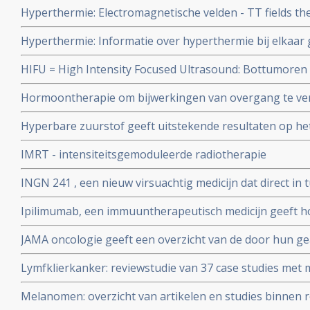
Hyperthermie: Electromagnetische velden - TT fields th
artsen van ELMEDIX van de universiteit van Antwerpen
behandelingen zorgen voor uitstekende resultaten bij o
Hyperthermie: Informatie over hyperthermie bij elkaar 
hersentumoren en longtumoren, aldus verschillende stu
aantal studies bij o.a. borstkanker, blaaskanker, hypert
HIFU = High Intensity Focused Ultrasound: Bottumoren
bestraling enz..
Intensed Focused Ultrasound naast chemo geeft uitstek
Hormoontherapie om bijwerkingen van overgang te ver
van alleen chemo of aleen operatie. Artikel update 6 n
structuur van hersenen en cognitieve functies blijkt ui
Hyperbare zuurstof geeft uitstekende resultaten op he
door bestralingen en geeft ook veel pijnverlichting. 76.
IMRT - intensiteitsgemoduleerde radiotherapie
kwaliteit van leven
INGN 241 , een nieuw virsuachtig medicijn dat direct i
ingespoten, geeft in fase I studie bij 22 kankerpatiënten
Ipilimumab, een immuuntherapeutisch medicijn geeft 
geplaatst juni 2005
langere overleving bij patienten met een melanoom graad
JAMA oncologie geeft een overzicht van de door hun 
intensief behandeld zijn. FDA keurt ipilimumab goed als
studieverslagen in het jaar 2025
melanomen
Lymfklierkanker: reviewstudie van 37 case studies me
uit een groep van 810 patiënten met lymfklierkanker e
Melanomen: overzicht van artikelen en studies binnen re
aanpak wel of niet werkte en deze studie geeft mooi inz