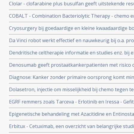
Clolar - clofarabine plus busulfan geeft uitstekende resu
lymfatische Leukemie en stamceltransplantatie
COBALT - Combination Bacteriolytic Therapy - chemo en
dierproeven, maar wordt ook bekritiseerd door hoge tox
Cryosurgery bij goedaardige en kleine kwaadaardige 
- wordt vaak succesvol en genezend toegepast.
Da Vinci robot werkt effectief en nauwkeurig bij o.a. p
Dendritische celtherapie informatie en studies enz. bij e
Denosumab geeft prostaatkankerpatienten met risico op 
tijd tot zich botuitzaaiingen voordoen, maar geen verbe
Diagnose: Kanker zonder primaire oorsprong komt min
diagnostiek, maar kans op overlijden blijft gelijk.
Dolasetron, injectie om misselijkheid bij chemo tegen t
hartfalen, waarschuwt de FDA. Dolasetron mag niet me
EGRF remmers zoals Tarceva - Erlotinib en Iressa - Gefit
dosis.
Epigenetische behandeling met Azacitidine en Entinostat
niet-klein-cellige longkanker
Erbitux - Cetuximab, een overzicht van belangrijke stud