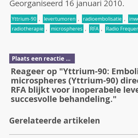
Georganiseerd 16 januari 2010.
Yttrium-90
,
levertumoren
,
radioembolisatie
,
inw
radiotherapie
,
microspheres
,
RFA
,
Radio Frequen
Plaats een reactie ...
Reageer op "Yttrium-90: Embol
microspheres (Yttrium-90) dire
RFA blijkt voor inoperabele le
succesvolle behandeling."
Gerelateerde artikelen