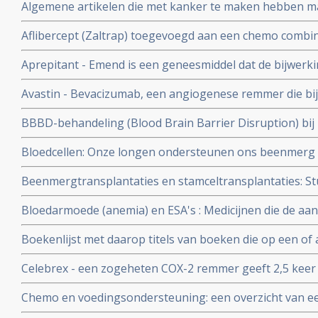
Algemene artikelen die met kanker te maken hebben maa
van kanker
Aflibercept (Zaltrap) toegevoegd aan een chemo combina
leucovorine en irinotecan (FOLFIRI) verbetert de overlev
Aprepitant - Emend is een geneesmiddel dat de bijwer
1,5 maand
vermindert en inmiddels veelgebruikt middel om misseli
Avastin - Bevacizumab, een angiogenese remmer die bi
kanker gebruikt wordt inmiddels: overzicht van een aant
BBBD-behandeling (Blood Brain Barrier Disruption) bi
artikelen
centrale zenuwstelsel succesvol en hoog significant aldus
Bloedcellen: Onze longen ondersteunen ons beenmerg 
bloedcellen, bloedplaatjes en immuuncellen.
Beenmergtransplantaties en stamceltransplantaties: Stu
toxische middelen en behandelingen uit literatuurlijst v
Bloedarmoede (anemia) en ESA's : Medicijnen die de a
Valstar naast beenmergtransplantaties en stamceltrans
bloedlichaampjes stimuleren en vaak ingezet worden 
Boekenlijst met daarop titels van boeken die op een of 
moeheid geven een groter risico (17%) om te sterven ti
tot kanker en omgaan daarmee
kortere mediane overlevingstijd.
Celebrex - een zogeheten COX-2 remmer geeft 2,5 keer z
hartklachten aldus gerandomiseerde dubbelblinde langj
Chemo en voedingsondersteuning: een overzicht van een
producent Pfizer zakte 17% in waarde op 1 dag.
elkaar in 1 overzicht. Inclusief studielijst chemo en voe