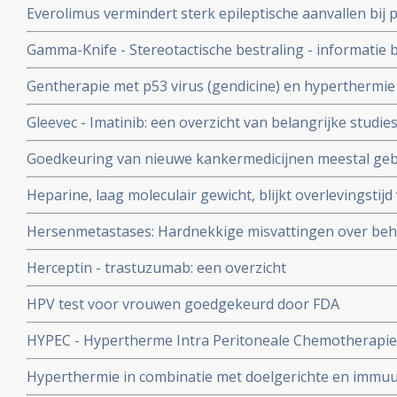
Everolimus vermindert sterk epileptische aanvallen bij
sclerose complex, goedaardige tumoren in de hersenen 
Gamma-Knife - Stereotactische bestraling - informatie b
verbetert kwaliteit van leven aanzienlijk.
Gentherapie met p53 virus (gendicine) en hyperthermie 
verbeteringen bij patienten met vergevorderde kanker bli
Gleevec - Imatinib: een overzicht van belangrijke studi
studie.
met dit medicijn
Goedkeuring van nieuwe kankermedicijnen meestal geba
geven in de praktijk slechts bij de helft kleine verbeter
Heparine, laag moleculair gewicht, blijkt overlevingsti
solide tumoren en zonder uitzaaiïngen significant te b
Hersenmetastases: Hardnekkige misvattingen over beha
studie
hersenen maken dat veel patiënten verkeerd worden be
Herceptin - trastuzumab: een overzicht
gevolgen voor therapeutisch effect op ziektevrije tijd en
HPV test voor vrouwen goedgekeurd door FDA
HYPEC - Hypertherme Intra Peritoneale Chemotherapie
Hyperthermie in combinatie met doelgerichte en immu
behandelingen is veel belovende combinatiebehandelin