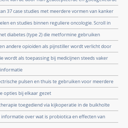
eurt ipilimumab goed als medicijn bij gevorderde
5
 van 37 case studies met meerdere vormen van kanker
n met lymfklierkanker en hoe bepaalde reguliere
len en studies binnen reguliere oncologie. Scroll in
ze studie geeft mooi inzicht in behandeling van
ate 2 april 2010 copy 1
et diabetes (type 2) die metformine gebruiken
nger zonder ziekteprogressie dan kankerpatienten plus
en andere opioiden als pijnstiller wordt verlicht door
ine gebruiken. Zelfs beter dan kankerpatienten
keurd medicijn tegen obstipatie bij o.a. morfinegebruik.
 wordt als toepassing bij medicijnen steeds vaker
stipatie bij sterke pijnmedicatie via morfine
 informatie
trische pulsen en thuis te gebruiken voor meerdere
le opties bij elkaar gezet
herapie toegediend via kijkoperatie in de buikholte
n geeft goede resultaten
 informatie over wat is probiotica en effecten van
en ziekte van Crohn copy 1