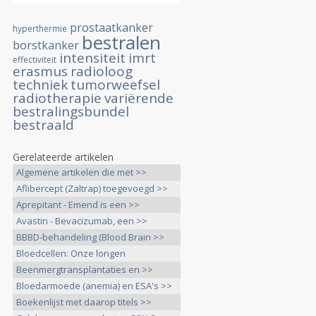
prostaatkanker
hyperthermie
bestralen
borstkanker
intensiteit
imrt
effectiviteit
erasmus
radioloog
techniek
tumorweefsel
radiotherapie
variërende
bestralingsbundel
bestraald
Gerelateerde artikelen
Algemene artikelen die met >>
Aflibercept (Zaltrap) toegevoegd >>
Aprepitant - Emend is een >>
Avastin - Bevacizumab, een >>
BBBD-behandeling (Blood Brain >>
Bloedcellen: Onze longen
ondersteunen >>
Beenmergtransplantaties en >>
Bloedarmoede (anemia) en ESA's >>
Boekenlijst met daarop titels >>