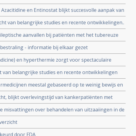
zacitidine en Entinostat blijkt succesvolle aanpak van
cht van belangrijke studies en recente ontwikkelingen..
ileptische aanvallen bij patiënten met het tubereuze
tumoren in de hersenen vanuit erfelijke oorsprong en
estraling - informatie bij elkaar gezet
zienlijk.
dicine) en hyperthermie zorgt voor spectaculaire
 vergevorderde kanker blijkt uit kleinschalige fase 2
ht van belangrijke studies en recente ontwikkelingen
medicijnen meestal gebaseerd op te weinig bewijs en
 de helft kleine verbeteringen in mediane overleving.
ht, blijkt overlevingstijd van kankerpatiënten met
aiïngen significant te beinvloeden, aldus Nederlandse
 misvattingen over behandelen van uitzaaiingen in de
nten verkeerd worden behandeld en heeft grote
verzicht
ct op ziektevrije tijd en overall overleving
keurd door FDA