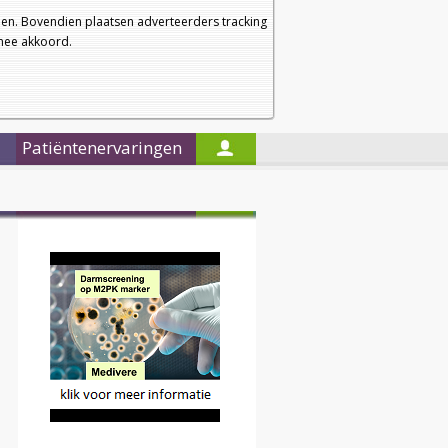
a
a
Startpagina
Nieuwsbrief
a
en. Bovendien plaatsen adverteerders tracking
rmee akkoord.
Alleen in de titels zoeken
Patiëntenervaringen