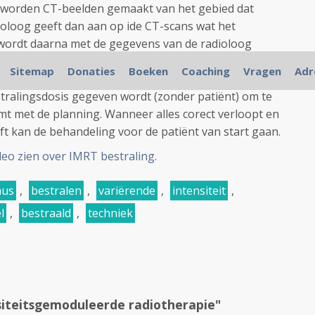
 worden CT-beelden gemaakt van het gebied dat
oloog geeft dan aan op ide CT-scans wat het
wordt daarna met de gegevens van de radioloog
maakt. Wanneer dit behandelingsplan klaar is en
Sitemap
Donaties
Boeken
Coaching
Vragen
Adr
 er een 'pre treatment' uitgevoerd door een fysicus.
stralingsdosis gegeven wordt (zonder patiënt) om te
mt met de planning. Wanneer alles corect verloopt en
ft kan de behandeling voor de patiënt van start gaan.
deo zien over IMRT bestraling.
mus
,
bestralen
,
variërende
,
intensiteit
,
l
,
bestraald
,
techniek
siteitsgemoduleerde radiotherapie"