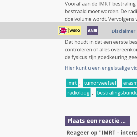
Vooraf aan de IMRT bestraling
bestraald moet worden. De radi
doelvolume wordt. Vervolgens 
erbij een computerplanning ge
Disclaimer
goedgekeurd door de arts wordt
Dat houdt in dat een eerste be
controleren of alles overeenko
de fysicus zijn goedkeuring gee
Hier kunt u een engelstalige vi
imrt
,
tumorweefsel
,
eras
radioloog
,
bestralingsbunde
Plaats een reactie ...
Reageer op "IMRT - inten