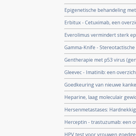
Epigenetische behandeling met A
niet-klein-cellige longkanker
Erbitux - Cetuximab, een overzi
Everolimus vermindert sterk ep
sclerose complex, goedaardige 
Gamma-Knife - Stereotactische b
verbetert kwaliteit van leven aan
Gentherapie met p53 virus (gen
verbeteringen bij patienten met
Gleevec - Imatinib: een overzic
studie.
met dit medicijn
Goedkeuring van nieuwe kanker
geven in de praktijk slechts bij
Heparine, laag moleculair gewic
solide tumoren en zonder uitza
Hersenmetastases: Hardnekkige
studie
hersenen maken dat veel patië
Herceptin - trastuzumab: een o
gevolgen voor therapeutisch effe
HPV test voor vrouwen goedge