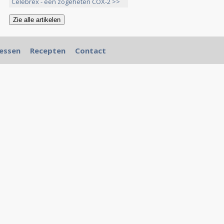
Celebrex - een zogeheten COX-2 >>
essen
Recepten
Contact