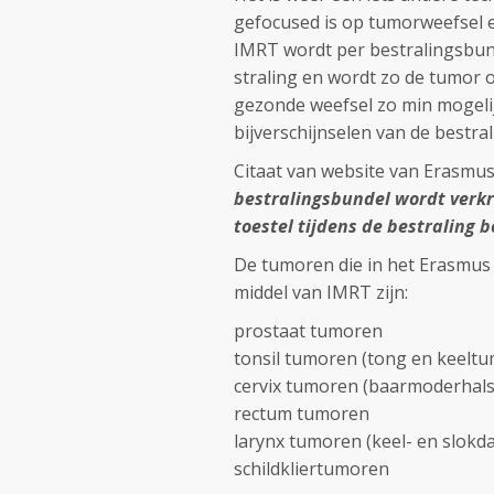
gefocused is op tumorweefsel en
IMRT wordt per bestralingsbund
straling en wordt zo de tumor 
gezonde weefsel zo min mogelij
bijverschijnselen van de bestral
Citaat van website van Erasmu
bestralingsbundel wordt verkr
toestel tijdens de bestraling
De tumoren die in het Erasmu
middel van IMRT zijn:
prostaat tumoren
tonsil tumoren (tong en keelt
cervix tumoren (baarmoderhal
rectum tumoren
larynx tumoren (keel- en slo
schildkliertumoren