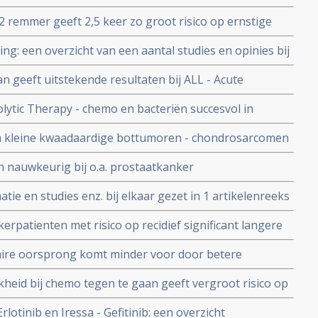
e
.
 remmer geeft 2,5 keer zo groot risico op ernstige
erde dubbelblinde langjarige studie. Aandeel van
: een overzicht van een aantal studies en opinies bij
waarde op 1 dag.
 studielijst chemo en voedingstoffen
an geeft uitstekende resultaten bij ALL - Acute
ltransplantatie
ytic Therapy - chemo en bacteriën succesvol in
kritiseerd door hoge toxiciteit
en kleine kwaadaardige bottumoren - chondrosarcomen
zend toegepast.
en nauwkeurig bij o.a. prostaatkanker
tie en studies enz. bij elkaar gezet in 1 artikelenreeks
patienten met risico op recidief significant langere
oordoen, maar geen verbetering van overall overleving
ire oorsprong komt minder voor door betere
den blijft gelijk.
jkheid bij chemo tegen te gaan geeft vergroot risico op
 Dolasetron mag niet meer gebruikt worden in hoge
otinib en Iressa - Gefitinib: een overzicht