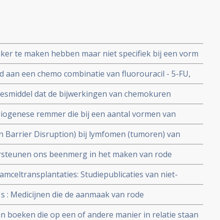
ker te maken hebben maar niet specifiek bij een vorm
d aan een chemo combinatie van fluorouracil - 5-FU,
IRI) verbetert de overleving en progressievrije tijd met
eesmiddel dat de bijwerkingen van chemokuren
bruikt middel om misselijkheid bij chemo tegen te gaan
giogenese remmer die bij een aantal vormen van
: overzicht van een aantal studies en belangrijke
 Barrier Disruption) bij lymfomen (tumoren) van
en hoog significant aldus fase II studie.
ersteunen ons beenmerg in het maken van rode
immuuncellen.
mceltransplantaties: Studiepublicaties van niet-
gen uit literatuurlijst van arts-bioloog drs. Engelbert
s : Medicijnen die de aanmaak van rode
ntaties en stamceltransplantaties
n vaak ingezet worden tegen bloedarmoede en
an boeken die op een of andere manier in relatie staan
o (17%) om te sterven tijdens de chemo en geeft