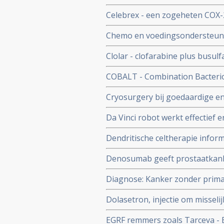
tot kanker en omgaan daarme
kortere mediane overlevingstijd
Celebrex - een zogeheten COX-2
hartklachten aldus gerandomise
Chemo en voedingsondersteuning
producent Pfizer zakte 17% in 
elkaar in 1 overzicht. Inclusief
Clolar - clofarabine plus busulf
lymfatische Leukemie en stamce
COBALT - Combination Bacteriol
dierproeven, maar wordt ook be
Cryosurgery bij goedaardige 
- wordt vaak succesvol en gene
Da Vinci robot werkt effectief 
Dendritische celtherapie informa
Denosumab geeft prostaatkanker
tijd tot zich botuitzaaiingen v
Diagnose: Kanker zonder prima
diagnostiek, maar kans op overlij
Dolasetron, injectie om misseli
hartfalen, waarschuwt de FDA.
EGRF remmers zoals Tarceva - Erl
dosis.