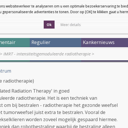
ons websiteverkeer te analyseren om u een optimale bezoekerservaring te bied
 gepersonaliseerde advertenties te tonen. Door op [OK] te klikken gaat u hie
Ok
Meer details
entair
Regulier
Kankernieuws
>
IMRT - intensiteitsgemoduleerde radiotherapie
>
ntrum
e radiotherapie)
ated Radiation Therapy' in goed
leerde radiotherapie. Het is een techniek van
kt om bij bestralen - radiotherapie het gezonde weefsel
t tumorweefsel juist extra te bestralen. Vooral de
kselklieren worden zoveel mogelijk gespaard hiermee.
hniek dan robotbestraling waarbij de bestraling alleen