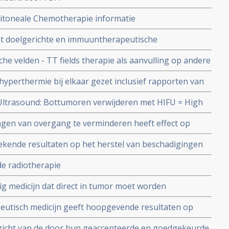
itoneale Chemotherapie informatie
t doelgerichte en immuuntherapeutische
de combinatiebehandeling voor kankerpatienten, aldus
he velden - TT fields therapie als aanvulling op andere
versiteit van Antwerpen
tekende resultaten bij o.a. borstkanker,
hyperthermie bij elkaar gezet inclusief rapporten van
 aldus verschillende studies.
nker, blaaskanker, hyperthermie als aanvulling op
 Ultrasound: Bottumoren verwijderen met HIFU = High
ast chemo geeft uitstekende resultaten ten opzichte
en van overgang te verminderen heeft effect op
atie. Artikel update 6 november 2010
tieve functies blijkt uit placebo gecontroleerde studie
ekende resultaten op het herstel van beschadigingen
eel pijnverlichting. 76.7 tot 92.6 procent betere
de radiotherapie
ig medicijn dat direct in tumor moet worden
ie bij 22 kankerpatiënten 100% resultaat. Artikel
utisch medicijn geeft hoopgevende resultaten op
n met een melanoom graad III en IV die al eerder
zicht van de door hun geaccepteerde en goedgekeurde