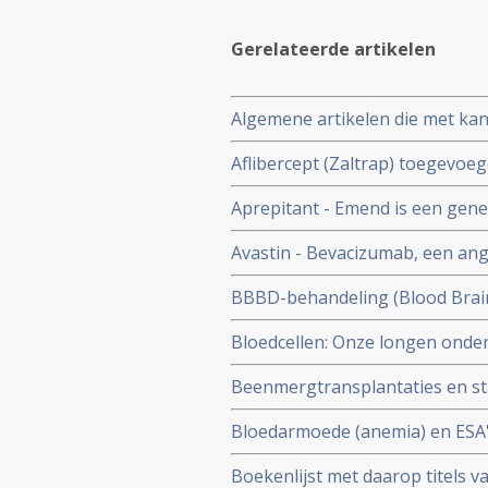
Gerelateerde artikelen
Algemene artikelen die met kan
van kanker
Aflibercept (Zaltrap) toegevoeg
leucovorine en irinotecan (FOLF
Aprepitant - Emend is een gen
1,5 maand
vermindert en inmiddels veelge
Avastin - Bevacizumab, een an
kanker gebruikt wordt inmiddels
BBBD-behandeling (Blood Brain
artikelen
centrale zenuwstelsel succesvol 
Bloedcellen: Onze longen ond
bloedcellen, bloedplaatjes en 
Beenmergtransplantaties en sta
toxische middelen en behandelin
Bloedarmoede (anemia) en ESA'
Valstar naast beenmergtranspla
bloedlichaampjes stimuleren e
Boekenlijst met daarop titels v
moeheid geven een groter risic