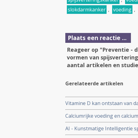
slokdarmkanker
,
voeding
,
Plaats een reactie ...
Reageer op "Preventie - 
vormen van spijsverterin
aantal artikelen en studie
Gerelateerde artikelen
Vitamine D kan ontstaan van d
lage vitamine D waarden tijdig
Calciumrijke voeding en calci
procent te kunnen voorkomen, 
AI - Kunstmatige Intelligentie
up van ruim 18 jaar
gespecialiseerde artsen. Blijkt