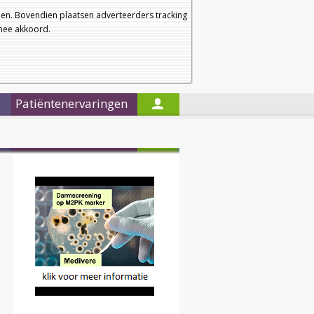
a
a
Startpagina
Nieuwsbrief
a
en. Bovendien plaatsen adverteerders tracking
rmee akkoord.
Alleen in de titels zoeken
Patiëntenervaringen