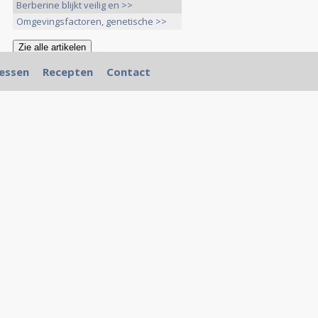
Berberine blijkt veilig en >>
Omgevingsfactoren, genetische >>
essen
Recepten
Contact