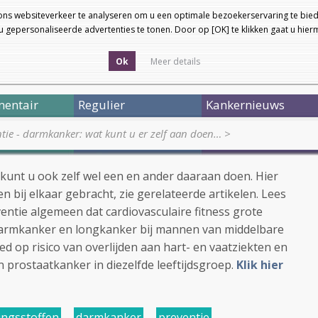
ons websiteverkeer te analyseren om u een optimale bezoekerservaring te bied
 gepersonaliseerde advertenties te tonen. Door op [OK] te klikken gaat u hie
Ok
Meer details
entair
Regulier
Kankernieuws
tie - darmkanker: wat kunt u er zelf aan doen…
>
nt u ook zelf wel een en ander daaraan doen. Hier
n bij elkaar gebracht, zie gerelateerde artikelen. Lees
entie algemeen dat cardiovasculaire fitness grote
 darmkanker en longkanker bij mannen van middelbare
oed op risico van overlijden aan hart- en vaatziekten en
prostaatkanker in diezelfde leeftijdsgroep.
Klik hier
ingsstoffen
,
darmkanker
,
preventie
,