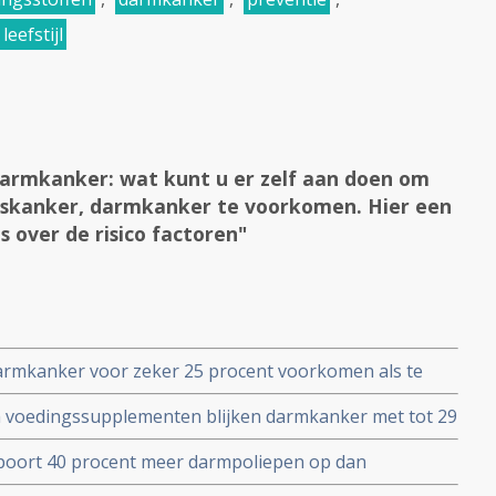
leefstijl
darmkanker: wat kunt u er zelf aan doen om
gskanker, darmkanker te voorkomen. Hier een
s over de risico factoren"
armkanker voor zeker 25 procent voorkomen als te
 worden aangevuld copy 1
um voedingssupplementen blijken darmkanker met tot 29
bewijst de NIH-AARP Diet en Health Study na follow-
 spoort 40 procent meer darmpoliepen op dan
 uit internationaal onderzoek van de Radboud