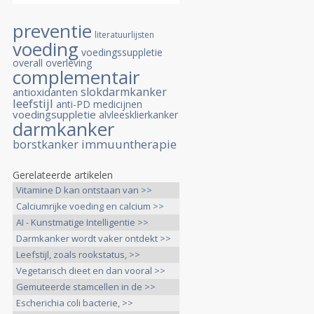
preventie
literatuurlijsten
voeding
voedingssuppletie
overall overleving
complementair
slokdarmkanker
antioxidanten
leefstijl
anti-PD medicijnen
voedingsuppletie
alvleesklierkanker
darmkanker
immuuntherapie
borstkanker
Gerelateerde artikelen
Vitamine D kan ontstaan van >>
Calciumrijke voeding en calcium >>
AI - Kunstmatige Intelligentie >>
Darmkanker wordt vaker ontdekt >>
Leefstijl, zoals rookstatus, >>
Vegetarisch dieet en dan vooral >>
Gemuteerde stamcellen in de >>
Escherichia coli bacterie, >>