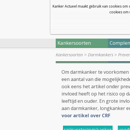
Kanker Actueel maakt gebruik van cookies om 
cookies om u
Kankersoorten
Complem
Kankersoorten
>
Darmkankers
>
Preven
Om darmkanker te voorkomen ku
een aantal van die mogelijkhede
ook eens het artikel onder prev
invloed heeft op het risico op
leeftijd en ouder. En grote invl
aan darmkanker, longkanker en 
voor artikel over CRF
spijsverteringskanker
,
voed