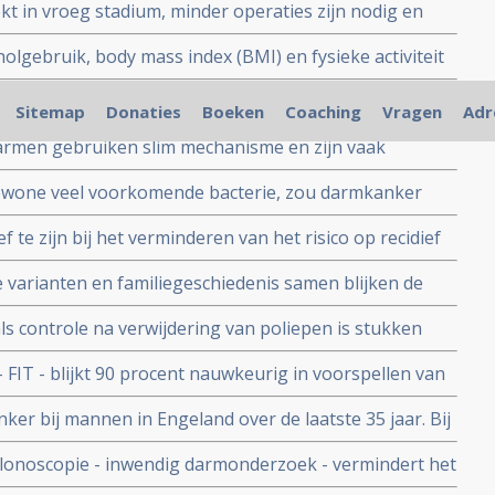
 in vroeg stadium, minder operaties zijn nodig en
ving. Blijkt uit IKNL rapport over bevolkingsonderzoek
oholgebruik, body mass index (BMI) en fysieke activiteit
f geen darmkanker krijgen.
 een vegetarisch dieet met wel vis vermindert sterk het
Sitemap
Donaties
Boeken
Coaching
Vragen
Adr
kanker in vergelijking met een niet vegetarisch dieet
armen gebruiken slim mechanisme en zijn vaak
ekten onderzoekers aan het UMC Amsterdam
 gewone veel voorkomende bacterie, zou darmkanker
. dr. Hans Clevers na studie bij zelf gekweekte darmen
ief te zijn bij het verminderen van het risico op recidief
ren van darmkankerpatienten
7 vs 36 procent). Aldus placebo gecontroleerde fase III
varianten en familiegeschiedenis samen blijken de
et voorspellen van het krijgen van darmkanker.
 als controle na verwijdering van poliepen is stukken
mist 30 tot 70 procent een ontstaan van recidief van
FIT - blijkt 90 procent nauwkeurig in voorspellen van
1
ker bij mannen in Engeland over de laatste 35 jaar. Bij
van 6 procent te zien.
lonoscopie - inwendig darmonderzoek - vermindert het
IB of hoger met 70%. copy 1