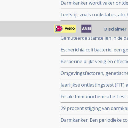
Darmkanker wordt vaker ontdekt
universiteit
overall is er een betere overle
Leefstijl, zoals rookstatus, alc
darmkanker
hebben grote invloed op wel o
Vegetarisch dieet en dan vooral
Disclaimer
risico op darmkanker en rectum
Gemuteerde stamcellen in de d
oorzaak van darmkanker ontd
Escherichia coli bacterie, een
kunnen veroorzaken, aldus prof
Berberine blijkt veilig en effect
en vergelijking met darmtumo
na operatie van darmpoliepen (4
Omgevingsfactoren, genetische 
studie
beste resultaten te geven bij h
Jaarlijkse ontlastingstest (FIT)
goedkoper dan coloscopie maar 
Fecale Immunochemische Test - 
darmkanker
wel of geen darmkanker. copy 
29 procent stijging van darmkan
vrouwen is slechts een stijging 
Darmkanker: Een periodieke co
risico op darmkanker stadium I