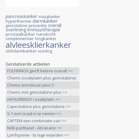
pancreaskanker
maagkanker
darmkanker
hyperthermie
overall
preventie
gemcitabine
overleving
immuuntherapie
prostaatkanker
nanoknife
complementair
longkanker
alvleesklierkanker
slokdarmkanker
voeding
Gerelateerde artikelen
FOLFIRINOX geeft betere overall >>
Chemo (oxaliplatin plus gemcitabine)
>>
Chemo (irinotecan plus 5-
FU/leucovorin >>
Chemo met gemcitabine plus >>
mFOLFIRINOX ( oxaliplatin >>
Capecitabine plus gemcitabine >>
S-1 een oraal in te nemen >>
CAPTEM een combinatie van >>
NAB-paclitaxel - Abraxane >>
Lymfopenie - te lage waarden >>