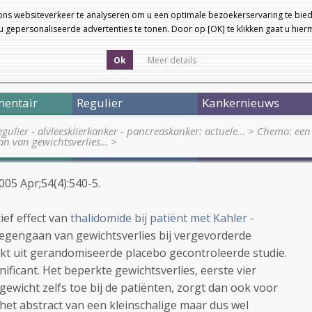
ons websiteverkeer te analyseren om u een optimale bezoekerservaring te bied
 gepersonaliseerde advertenties te tonen. Door op [OK] te klikken gaat u hie
Ok
Meer details
entair
Regulier
Kankernieuws
egulier - alvleesklierkanker - pancreaskanker: actuele…
>
Chemo: een 
an van gewichtsverlies…
>
05 Apr;54(4):540-5.
ief effect van
thalidomide bij patiënt met Kahler -
tegengaan van gewichtsverlies bij vergevorderde
jkt uit gerandomiseerde placebo gecontroleerde studie.
ignificant. Het beperkte gewichtsverlies, eerste vier
ewicht zelfs toe bij de patiënten, zorgt dan ook voor
r het abstract van een kleinschalige maar dus wel