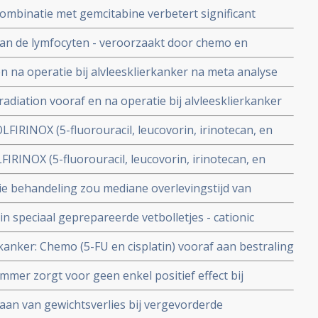
97% minimaal stabiele ziekte) bij patiënten met
combinatie met gemcitabine verbetert significant
cinoid, schildkliertumoren en hypofyse tumoren copy 1
aaide alvleesklierkanker en is nu door FDA
van de lymfocyten - veroorzaakt door chemo en
ortere overlevingstijd 14 vs 20 maanden voor mensen
n na operatie bij alvleesklierkanker na meta analyse
er
 studies geeft negatieve uitkomst voor operabele
adiation vooraf en na operatie bij alvleesklierkanker
 gerandomiseerde studies geeft negatieve uitkomst op
FIRINOX (5-fluorouracil, leucovorin, irinotecan, en
le alvleesklierkanker
 mediaan langere overlevingstijd voor patienten met
FIRINOX (5-fluorouracil, leucovorin, irinotecan, en
meerwaarde op ziektevrije tijd en overall overleving bij
e behandeling zou mediane overlevingstijd van
t 1,5 maand verlengen - van 6 maanden naar 7,4
n speciaal geprepareerde vetbolletjes - cationic
ase III studie resultaten.
elt bijna overlevingstijd (van 7,2 naar 13,6 maanden
rkanker: Chemo (5-FU en cisplatin) vooraf aan bestraling
esklierkankerpatienten
tot III geeft geen effect op overall overleving en slechts
er zorgt voor geen enkel positief effect bij
patiënten. Mediane overall overleving bedroeg slechts
an van gewichtsverlies bij vergevorderde
erkingen.