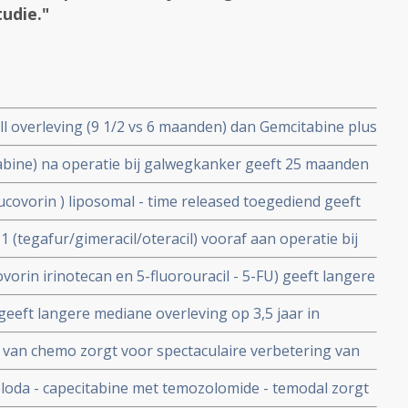
udie."
l overleving (9 1/2 vs 6 maanden) dan Gemcitabine plus
evorderde alvleesklierkanker blijkt uit grote studie
abine) na operatie bij galwegkanker geeft 25 maanden
s 75 maanden ) maar wordt afgedaan als zou chemo
ucovorin ) liposomal - time released toegediend geeft
systemische chemo op 1 jaar bij gevorderde
(tegafur/gimeracil/oteracil) vooraf aan operatie bij
verall overleving met 10 maanden (26 vs 36 maanden) in
vorin irinotecan en 5-fluorouracil - 5-FU) geeft langere
e
all overleving (plus 20 maanden) bij alvleesklierkanker
geeft langere mediane overleving op 3,5 jaar in
ing geeft langere ziektevrije tijd
bine, maar alleen bij patienten zonder uitzaaiingen
 van chemo zorgt voor spectaculaire verbetering van
 op overlijden - 44 procent - bij alvleesklierkanker in
oda - capecitabine met temozolomide - temodal zorgt
ij Japanese patiënten