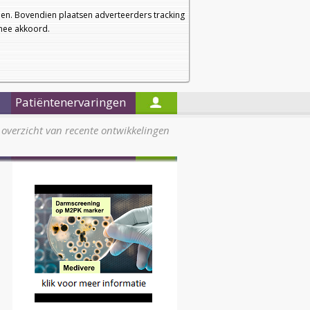
a
a
Startpagina
Nieuwsbrief
a
en. Bovendien plaatsen adverteerders tracking
rmee akkoord.
Alleen in de titels zoeken
Patiëntenervaringen
overzicht van recente ontwikkelingen