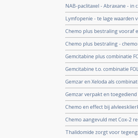
voor spectaculaire resultaten (
NAB-paclitaxel - Abraxane - in 
alvleesklierkanker (NET3), car
mediane overleving voor uitgez
Lymfopenie - te lage waarden 
goedgekeurd
bestraling geeft significant k
Chemo plus bestraling vooraf e
met operabele alvleesklierkank
van vijf grote gerandomiseerde
Chemo plus bestraling - chemor
alvleesklierkankerpatiënten.
na meta analyse van vijf grote
Gemcitabine plus combinatie FOL
overlevingscijfers voor operabe
oxaliplatine) geeft significant
Gemcitabine t.o. combinatie FOL
uitgezaaide alvleesklierkanker.
oxaliplatine) geeft geen enkele 
Gemzar en Xeloda als combinati
operabele alvleesklierkanker.
alvleesklierkankerpatiënten me
Gemzar verpakt en toegediend i
maanden - jubelen de media na f
liposomen ( EndoTAG-1) verdubb
Chemo en effect bij alvleesklie
mediaan) van inoperabele alvle
bij alvleesklierkanker stadium I 
Chemo aangevuld met Cox-2 remm
iets betere lokale controle.
inoperabele alvleesklierkanker
Thalidomide zorgt voor tegenga
5,8 maanden plus ernstige bijw