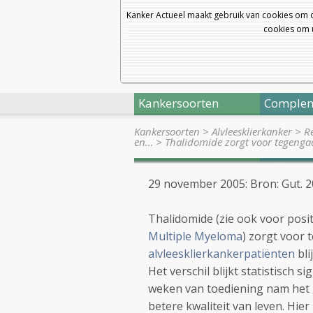
Kanker Actueel maakt gebruik van cookies om 
cookies om u
Kankersoorten
Complem
Kankersoorten
>
Alvleesklierkanker
>
R
en…
>
Thalidomide zorgt voor tegenga
29 november 2005: Bron: Gut. 20
Thalidomide (zie ook voor posit
Multiple Myeloma
) zorgt voor 
alvleesklierkankerpatiënten
bli
Het verschil blijkt statistisch s
weken van toediening nam het g
betere kwaliteit van leven. Hie