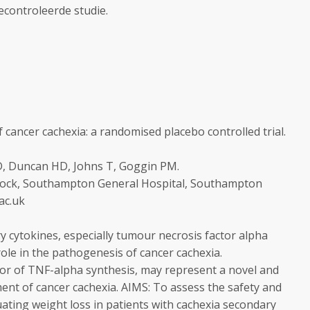
controleerde studie.
 cancer cachexia: a randomised placebo controlled trial.
D, Duncan HD, Johns T, Goggin PM.
 Block, Southampton General Hospital, Southampton
ac.uk
ytokines, especially tumour necrosis factor alpha
ole in the pathogenesis of cancer cachexia.
tor of TNF-alpha synthesis, may represent a novel and
ent of cancer cachexia. AIMS: To assess the safety and
nuating weight loss in patients with cachexia secondary