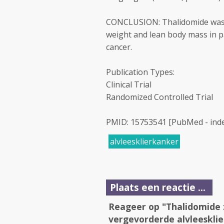
CONCLUSION: Thalidomide was we
weight and lean body mass in p
cancer.
Publication Types:
Clinical Trial
Randomized Controlled Trial
PMID: 15753541 [PubMed - ind
alvleesklierkanker
Plaats een reactie ...
Reageer op "Thalidomide 
vergevorderde alvleeskli