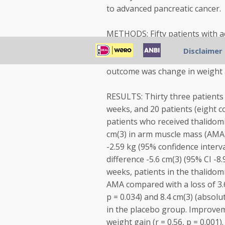
to advanced pancreatic cancer.
METHODS: Fifty patients with a
their body weight were randomi
Disclaimer
24 weeks in a single centre, do
outcome was change in weight a
RESULTS: Thirty three patients 
weeks, and 20 patients (eight c
patients who received thalidom
cm(3) in arm muscle mass (AMA)
-2.59 kg (95% confidence interval
difference -5.6 cm(3) (95% CI -8.
weeks, patients in the thalidom
AMA compared with a loss of 3.62
p = 0.034) and 8.4 cm(3) (absolut
in the placebo group. Improveme
weight gain (r = 0.56, p = 0.001).