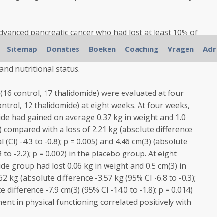
dvanced pancreatic cancer who had lost at least 10% of
sed to receive thalidomide 200 mg daily or placebo for
Sitemap
Donaties
Boeken
Coaching
Vragen
Adr
uble blind, randomised controlled trial. The primary
nd nutritional status.
(16 control, 17 thalidomide) were evaluated at four
ontrol, 12 thalidomide) at eight weeks. At four weeks,
ide had gained on average 0.37 kg in weight and 1.0
 compared with a loss of 2.21 kg (absolute difference
 (CI) -4.3 to -0.8); p = 0.005) and 4.46 cm(3) (absolute
9 to -2.2); p = 0.002) in the placebo group. At eight
ide group had lost 0.06 kg in weight and 0.5 cm(3) in
 kg (absolute difference -3.57 kg (95% CI -6.8 to -0.3);
e difference -7.9 cm(3) (95% CI -14.0 to -1.8); p = 0.014)
nt in physical functioning correlated positively with