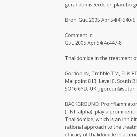
gerandomiseerde en placebo ge
Bron: Gut. 2005 Apr;54(4):540-5
Comment in:
Gut. 2005 Apr;54(4):447-8.
Thalidomide in the treatment of
Gordon JN, Trebble TM, Ellis R
Mailpoint 813, Level E, South
SO16 6YD, UK. j.gordon@soton.
BACKGROUND: Proinflammatory c
(TNF-alpha), play a prominent r
Thalidomide, which is an inhibi
rational approach to the treatm
efficacy of thalidomide in atte