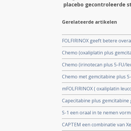
placebo gecontroleerde st
Gerelateerde artikelen
FOLFIRINOX geeft betere overal
Nab-Paclitaxel bij inoperabele g
Chemo (oxaliplatin plus gemcit
extra overall overleving (50 v
Chemo (irinotecan plus 5-FU/le
zinloos zijn
betere overall overleving dan 
Chemo met gemcitabine plus S-1 
alvleesklierkanker
alvleesklierkanker verbetert o
mFOLFIRINOX ( oxaliplatin leuco
vergelijking met alleen operati
mediane ziektevrije tijd en over
Capecitabine plus gemcitabine 
en post operatief chemo-bestral
vergelijking met alleen gemcita
S-1 een oraal in te nemen vorm
ziektevrije tijd en kleinere kans
CAPTEM een combinatie van Xel
vergelijking met gemcitabine b