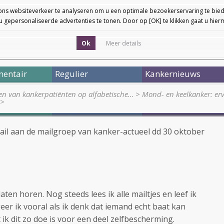
ons websiteverkeer te analyseren om u een optimale bezoekerservaring te bied
 gepersonaliseerde advertenties te tonen. Door op [OK] te klikken gaat u hie
Ok
Meer details
entair
Regulier
Kankernieuws
en van kankerpatiënten op alfabetische…
>
Mond- en keelkanker: erv
>
 mail aan de mailgroep van kanker-actueel dd 30 oktober
aten horen. Nog steeds lees ik alle mailtjes en leef ik
geer ik vooral als ik denk dat iemand echt baat kan
 ik dit zo doe is voor een deel zelfbescherming.