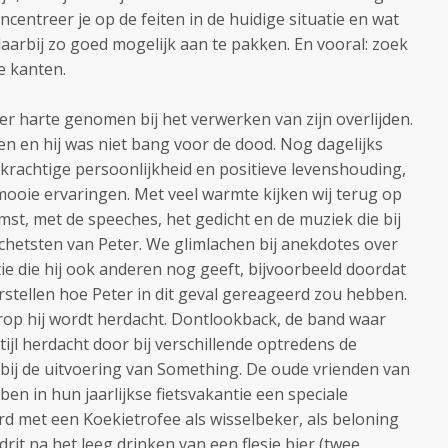
entreer je op de feiten in de huidige situatie en wat
arbij zo goed mogelijk aan te pakken. En vooral: zoek
ve kanten.
er harte genomen bij het verwerken van zijn overlijden.
en en hij was niet bang voor de dood. Nog dagelijks
jn krachtige persoonlijkheid en positieve levenshouding,
ooie ervaringen. Met veel warmte kijken wij terug op
st, met de speeches, het gedicht en de muziek die bij
schetsten van Peter. We glimlachen bij anekdotes over
atie die hij ook anderen nog geeft, bijvoorbeeld doordat
stellen hoe Peter in dit geval gereageerd zou hebben.
rop hij wordt herdacht. Dontlookback, de band waar
tijl herdacht door bij verschillende optredens de
 bij de uitvoering van Something. De oude vrienden van
ben in hun jaarlijkse fietsvakantie een speciale
d met een Koekietrofee als wisselbeker, als beloning
rit na het leeg drinken van een flesje bier (twee