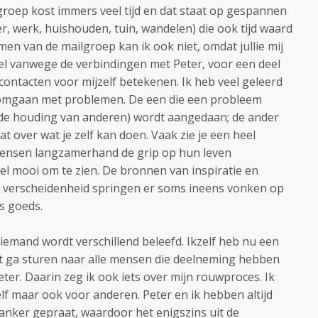
roep kost immers veel tijd en dat staat op gespannen
r, werk, huishouden, tuin, wandelen) die ook tijd waard
emen van de mailgroep kan ik ook niet, omdat jullie mij
el vanwege de verbindingen met Peter, voor een deel
contacten voor mijzelf betekenen. Ik heb veel geleerd
 omgaan met problemen. De een die een probleem
or de houding van anderen) wordt aangedaan; de ander
aat over wat je zelf kan doen. Vaak zie je een heel
mensen langzamerhand de grip op hun leven
eel mooi om te zien. De bronnen van inspiratie en
 die verscheidenheid springen er soms ineens vonken op
ts goeds.
iemand wordt verschillend beleefd. Ikzelf heb nu een
rt ga sturen naar alle mensen die deelneming hebben
eter. Daarin zeg ik ook iets over mijn rouwproces. Ik
lf maar ook voor anderen. Peter en ik hebben altijd
nker gepraat, waardoor het enigszins uit de