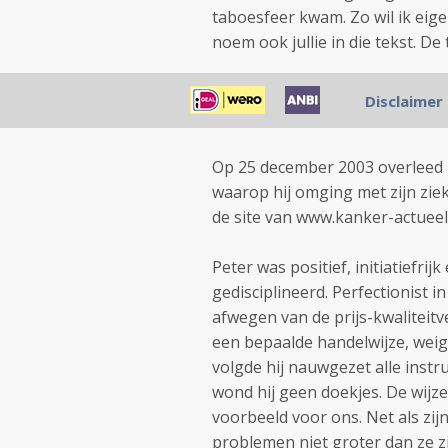
taboesfeer kwam. Zo wil ik eige
noem ook jullie in die tekst. De 
Lieve groeten,
Disclaimer
Lucia
Op 25 december 2003 overleed P
waarop hij omging met zijn zie
de site van www.kanker-actueel
Peter was positief, initiatiefrijk
gedisciplineerd. Perfectionist i
afwegen van de prijs-kwaliteitv
een bepaalde handelwijze, weig
volgde hij nauwgezet alle instr
wond hij geen doekjes. De wijze
voorbeeld voor ons. Net als zi
problemen niet groter dan ze zi