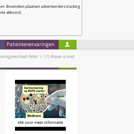
a
a
Startpagina
Nieuwsbrief
a
en. Bovendien plaatsen adverteerders tracking
rmee akkoord.
Alleen in de titels zoeken
Patiëntenervaringen
aringsverhaal Peter
>
17) Rouw is niet