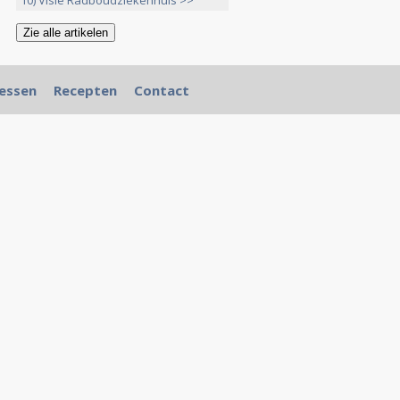
10) Visie Radboudziekenhuis >>
essen
Recepten
Contact