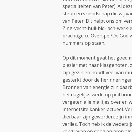
specialiteiten van Peter). Al dez
steun en vriendschap die wij v
van Peter. Dit helpt ons om ver
Zing-vecht-huil-bid-lach-werk
prachtige cd Overspel/De God 
nummers op staan.
Op dit moment gaat het goed me
plezier met haar klasgenoten, z
zijn gezin en houdt veel van muz
gesterkt door de herinneringen 
Bronnen van energie zijn daarbi
het dagelijks werk, op peil hou
vergeten alle mailtjes over en
internetsite kanker-actueel. Ver
dierbaar zijn geworden, zijn inm
verlies. Toch heb ik de wederz
rond leven en dood ervaren als 