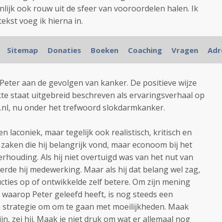
nlijk ook rouw uit de sfeer van vooroordelen halen. Ik
tekst voeg ik hierna in.
Sitemap
Donaties
Boeken
Coaching
Vragen
Adr
eter aan de gevolgen van kanker. De positieve wijze
kte staat uitgebreid beschreven als ervaringsverhaal op
.nl, nu onder het trefwoord slokdarmkanker.
 en laconiek, maar tegelijk ook realistisch, kritisch en
n zaken die hij belangrijk vond, maar econoom bij het
erhouding. Als hij niet overtuigd was van het nut van
erde hij medewerking. Maar als hij dat belang wel zag,
ucties op of ontwikkelde zelf betere. Om zijn mening
 waarop Peter geleefd heeft, is nog steeds een
jn strategie om om te gaan met moeilijkheden. Maak
jn, zei hij. Maak je niet druk om wat er allemaal nog