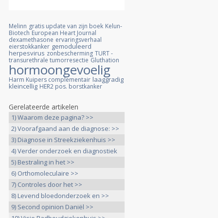
Melinn
gratis update van zijn boek
Kelun-
Biotech
European Heart Journal
dexamethasone
ervaringsverhaal
gemoduleerd
eierstokkanker
herpesvirus
zonbescherming
TURT -
transurethrale tumorresectie
Gluthation
hormoongevoelig
laaggradig
Harm Kuipers complementair
kleincellig
HER2 pos. borstkanker
Gerelateerde artikelen
1) Waarom deze pagina? >>
2) Voorafgaand aan de diagnose: >>
3) Diagnose in Streekziekenhuis >>
4) Verder onderzoek en diagnostiek
>>
5) Bestraling in het >>
6) Orthomoleculaire >>
7) Controles door het >>
8) Levend bloedonderzoek en >>
9) Second opinion Daniël >>