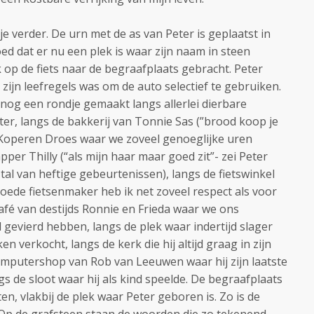
je verder. De urn met de as van Peter is geplaatst in
d dat er nu een plek is waar zijn naam in steen
 op de fiets naar de begraafplaats gebracht. Peter
zijn leefregels was om de auto selectief te gebruiken.
k nog een rondje gemaakt langs allerlei dierbare
ater, langs de bakkerij van Tonnie Sas (”brood koop je
e Koperen Droes waar we zoveel genoeglijke uren
er Thilly (“als mijn haar maar goed zit”- zei Peter
 tal van heftige gebeurtenissen), langs de fietswinkel
ede fietsenmaker heb ik net zoveel respect als voor
afé van destijds Ronnie en Frieda waar we ons
 gevierd hebben, langs de plek waar indertijd slager
n verkocht, langs de kerk die hij altijd graag in zijn
computershop van Rob van Leeuwen waar hij zijn laatste
gs de sloot waar hij als kind speelde. De begraafplaats
en, vlakbij de plek waar Peter geboren is. Zo is de