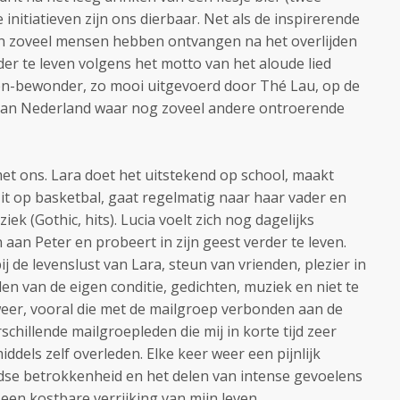
e initiatieven zijn ons dierbaar. Net als de inspirerende
an zoveel mensen hebben ontvangen na het overlijden
der te leven volgens het motto van het aloude lied
-en-bewonder, zo mooi uitgevoerd door Thé Lau, op de
van Nederland waar nog zoveel andere ontroerende
t ons. Lara doet het uitstekend op school, maakt
it op basketbal, gaat regelmatig naar haar vader en
iek (Gothic, hits). Lucia voelt zich nog dagelijks
aan Peter en probeert in zijn geest verder te leven.
j de levenslust van Lara, steun van vrienden, plezier in
den van de eigen conditie, gedichten, muziek en niet te
 weer, vooral die met de mailgroep verbonden aan de
schillende mailgroepleden die mij in korte tijd zeer
iddels zelf overleden. Elke keer weer een pijnlijk
ijdse betrokkenheid en het delen van intense gevoelens
een kostbare verrijking van mijn leven.