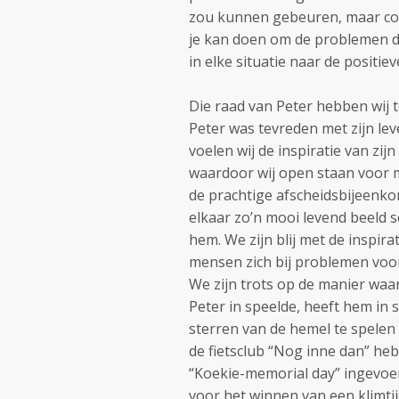
zou kunnen gebeuren, maar conc
je kan doen om de problemen da
in elke situatie naar de positie
Die raad van Peter hebben wij t
Peter was tevreden met zijn lev
voelen wij de inspiratie van zi
waardoor wij open staan voor m
de prachtige afscheidsbijeenkom
elkaar zo’n mooi levend beeld 
hem. We zijn blij met de inspir
mensen zich bij problemen voor
We zijn trots op de manier waa
Peter in speelde, heeft hem in s
sterren van de hemel te spelen
de fietsclub “Nog inne dan” heb
“Koekie-memorial day” ingevoer
voor het winnen van een klimtijd