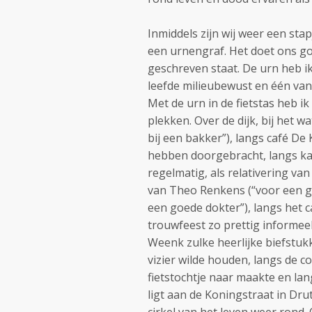
Inmiddels zijn wij weer een stap
een urnengraf. Het doet ons goe
geschreven staat. De urn heb ik
leefde milieubewust en één van 
Met de urn in de fietstas heb i
plekken. Over de dijk, bij het w
bij een bakker”), langs café D
hebben doorgebracht, langs kapp
regelmatig, als relativering van
van Theo Renkens (“voor een go
een goede dokter”), langs het c
trouwfeest zo prettig informeel
Weenk zulke heerlijke biefstukke
vizier wilde houden, langs de 
fietstochtje naar maakte en lan
ligt aan de Koningstraat in Drut