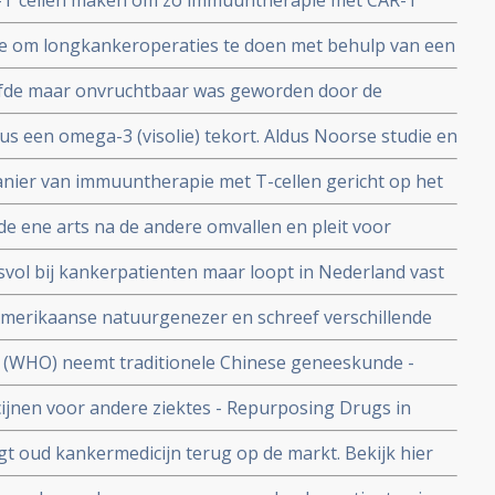
-T cellen maken om zo immuuntherapie met CAR-T
 geven aan kankerpatienten.
e om longkankeroperaties te doen met behulp van een
succesvol. Aldus chirurgen uit Erasmus Medisch Centrum
efde maar onvruchtbaar was geworden door de
 door ingevroren eitje met sperma in te spuiten en IVF
dus een omega-3 (visolie) tekort. Aldus Noorse studie en
ier van immuuntherapie met T-cellen gericht op het
n van kanker toepasbaar zou kunnen worden.
 de ene arts na de andere omvallen en pleit voor
welvaartsziekten als diabetes en ook kanker te
svol bij kankerpatienten maar loopt in Nederland vast
llen 4 Nederlandse top wetenschappers
merikaanse natuurgenezer en schreef verschillende
elen en dieet maar kwam in de gevangenis terecht. Hier
 (WHO) neemt traditionele Chinese geneeskunde -
 Amerikaanse Commissie
 de International Statistical Classification of
ijnen voor andere ziektes - Repurposing Drugs in
oblems (ICD).
fect bij kanker blijkt uit onderzoek van het
t oud kankermedicijn terug op de markt. Bekijk hier
g van DWDD met Sjaak Neefjes