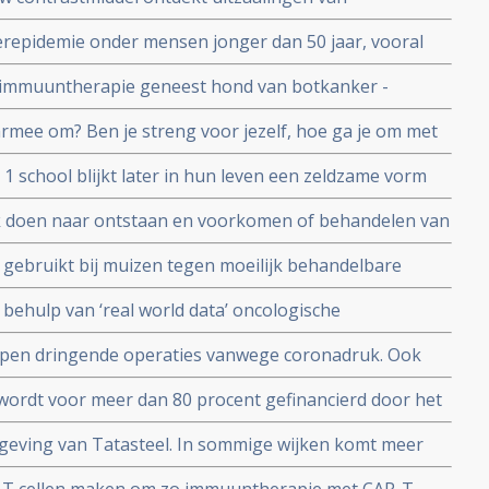
eerde behandelcentra
tot op 1 mm nauwkeurig blijkt uit Nederlandse studie
erepidemie onder mensen jonger dan 50 jaar, vooral
gt enorm blijkt uit nieuwe studie. Is er verband met
s immuuntherapie geneest hond van botkanker -
blaaskanker reageren ook goed op het vaccin dat zich
armee om? Ben je streng voor jezelf, hoe ga je om met
n? Kennislink interviewde 26 mensen met kanker.
 1 school blijkt later in hun leven een zeldzame vorm
men. Oorzaak is nog onduidelijk.
k doen naar ontstaan en voorkomen of behandelen van
l plan van aanpak.
 gebruikt bij muizen tegen moeilijk behandelbare
an universiteit van Leuven
 behulp van ‘real world data’ oncologische
n studieresultaten toetsen aan de dagelijkse praktijk
ppen dringende operaties vanwege coronadruk. Ook
 en stamceltransplantaties.
wordt voor meer dan 80 procent gefinancierd door het
d en zorgverzekeraars en roept grote vraagtekens op
geving van Tatasteel. In sommige wijken komt meer
 voor in vergelijking met landelijke gemiddelde.