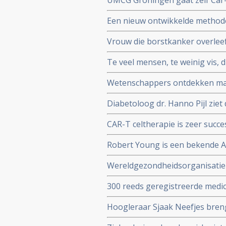
UMCG Groningen gaat zelf Car
cellen sneller en goedkoper te
Een nieuw ontwikkelde method
virtualrealitybril blijkt zeer 
Vrouw die borstkanker overle
chemotherapie krijgt toch baby
Te veel mensen, te weinig vis, 
toe te passen.
gepubliceerd in Nature
Wetenschappers ontdekken man
eiwit MR1 die voor alle vorme
Diabetoloog dr. Hanno Pijl ziet
Nationaal gezondheidsplan om 
CAR-T celtherapie is zeer succe
stoppen
op te strenge milieueisen, ste
Robert Young is een bekende A
boeken over niet toxische midd
Wereldgezondheidsorganisatie
zijn verweer op video voor de
TCM waaronder acupunctuur op in
300 reeds geregistreerde medic
Diseases and Related Health Pr
Oncology (ReDO) - hebben ook ef
Hoogleraar Sjaak Neefjes breng
AntiCancer Fund
dit onderwerp in de uitzendin