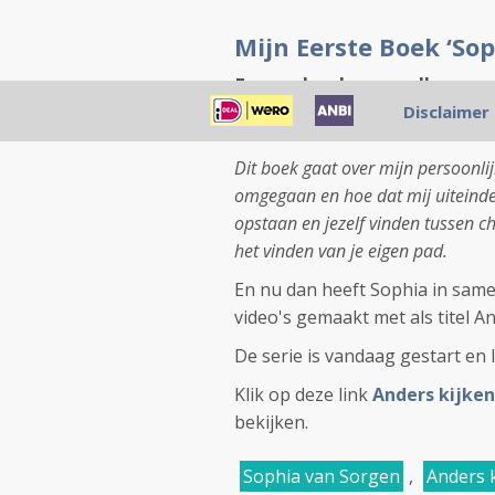
Mijn Eerste Boek ‘Sop
Een verhaal over vallen, o
Disclaimer
Bestel mijn boek met een per
Dit boek gaat over mijn persoonli
omgegaan en hoe dat mij uiteindel
opstaan en jezelf vinden tussen c
het vinden van je eigen pad.
En nu dan heeft Sophia in sam
video's gemaakt met als titel A
De serie is vandaag gestart en 
Klik op deze link
Anders kijken
bekijken.
Sophia van Sorgen
,
Anders 