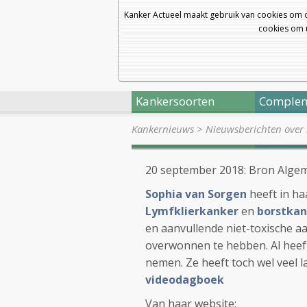
Kanker Actueel maakt gebruik van cookies om 
cookies om u
Kankersoorten
Complem
Kankernieuws
>
Nieuwsberichten over 
20 september 2018: Bron Alge
Sophia van Sorgen
heeft in ha
Lymfklierkanker
en
borstkan
en aanvullende niet-toxische a
overwonnen te hebben. Al heeft
nemen. Ze heeft toch wel veel 
videodagboek
Van haar website: