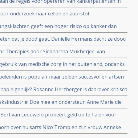
aan de regels voor opereren van kankerpatienten in
enhuis. Honderden kankerpatienten lopen onnodig
oor onderzoek naar cellen en zuurstof
gsklachten geeft een hoger risico op kanker dan
meta-analyse van 58 epidemologische studies
 weten dat je dood gaat. Danielle Hermans dacht ze dood
t toch leven en vertelt hoe ze daar mee omgaat
lar Therapies door Siddhartha Mukherjee: van
-T celtherapie
gebruik van medische zorg in het buitenland, ondanks
 meldt de Europese Rekenkamer na Europees onderzoek
eleinden is populair maar zelden succesvol en artsen
en
ap eigenlijk? Rosanne Herzberger is daarover kritisch
n zijn kant in een column op Foodlog
baksindustrie! Doe mee en ondersteun Anne Marie die
r kinderen en alle andere kinderen daartegen wil
 (Bert van Leeuwen) probeert geld op te halen voor
itenland nog behandeld kunnen worden.
orn over huisarts Nico Tromp en zijn vrouw Anneke
t Inspectie voor de Gezondheidszorg is maandag 6 mei