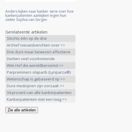
Anders kijken naar kanker
serie over hoe
kankerpatienten aankijken tegen hun
ziekte
Sophia van Sorgen
Gerelateerde artikelen
Slechts één op de drie
borstkankerpatiënten >>
Archief nieuwsberichten over >>
Drie dure maar bewezen effectieve
>>
Dertien veel voorkomende
zorghandelingen >>
Wim Hof die wereldberoemd >>
Parpremmers olaparib (Lynparza®)
>>
Wetenschap is gebaseerd op >>
Dure medicijnen zijn oorzaak >>
34 procent van alle kankerpatienten
>>
Kankerpatiënten met een laag >>