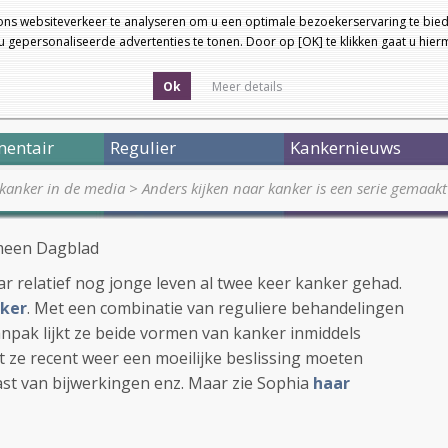
ons websiteverkeer te analyseren om u een optimale bezoekerservaring te bied
 gepersonaliseerde advertenties te tonen. Door op [OK] te klikken gaat u hie
Ok
Meer details
entair
Regulier
Kankernieuws
kanker in de media
>
Anders kijken naar kanker is een serie gemaak
meen Dagblad
ar relatief nog jonge leven al twee keer kanker gehad.
ker
. Met een combinatie van reguliere behandelingen
anpak lijkt ze beide vormen van kanker inmiddels
 ze recent weer een moeilijke beslissing moeten
last van bijwerkingen enz. Maar zie Sophia
haar