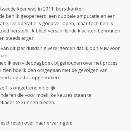
 tweede keer was in 2011, borstkanker.
ode ben ik geopereerd: een dubbele amputatie en een
atie. De operatie is goed verlopen, maar toch ben ik
goed hersteld. Ik bleef verschillende klachten behouden
en steeds erger.
 van dit jaar dusdanig verergerden dat ik opnieuw voor
aan.
heb ik een videodagboek bijgehouden over het proces
ik zien hoe ik ben omgegaan met de gevolgen van
k eind augustus opgenomen.
elf is ontzettend moeilijk.
nderen die voor moeilijke keuzes staan te
ekader te kunnen bieden.
geschreven over haar ervaringen: