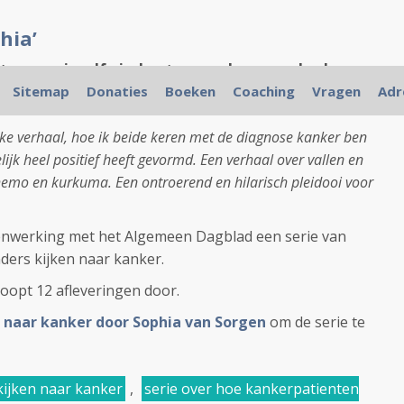
hia’
pstaan en jezelf vinden tussen chemo en kurkuma
Sitemap
Donaties
Boeken
Coaching
Vragen
Adr
soonlijke boodschap van mij erin.
jke verhaal, hoe ik beide keren met de diagnose kanker ben
ijk heel positief heeft gevormd. Een verhaal over vallen en
hemo en kurkuma. Een ontroerend en hilarisch pleidooi voor
enwerking met het Algemeen Dagblad een serie van
nders kijken naar kanker.
loopt 12 afleveringen door.
 naar kanker door Sophia van Sorgen
om de serie te
kijken naar kanker
,
serie over hoe kankerpatienten