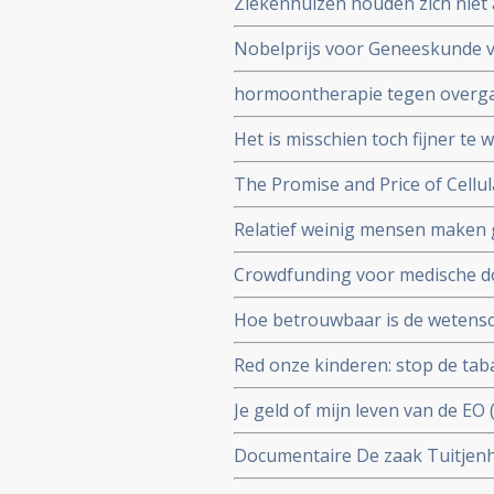
Ziekenhuizen houden zich niet 
daarvoor gespecialiseerd ziek
Nobelprijs voor Geneeskunde v
extra risico
hormoontherapie tegen overgan
werd gedacht. Blijkt uit grote 
Het is misschien toch fijner te
ging aan longkanker maar blijf
The Promise and Price of Cellu
stamceltransplantatie naar CAR
Relatief weinig mensen maken 
dat dit ook vergoed wordt, zo
Crowdfunding voor medische do
en oncologen maken zich zorg
Hoe betrouwbaar is de wetensch
en Job de Vrieze bekijkt het va
Red onze kinderen: stop de ta
door roken kanker kreeg en haa
Je geld of mijn leven van de EO
beschermen.
patienten die alleen in het bu
Documentaire De zaak Tuitjenh
en hun kinderen in conflict me