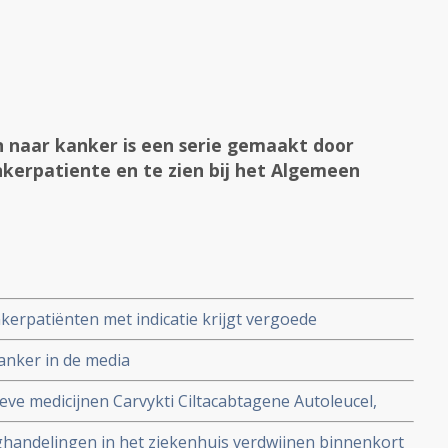
n naar kanker is een serie gemaakt door
kerpatiente en te zien bij het Algemeen
kerpatiënten met indicatie krijgt vergoede
chemotherapie kan voorkomen
anker in de media
eve medicijnen Carvykti Ciltacabtagene Autoleucel,
an en Xenpozyme Olipudase alfa worden niet vergoed
handelingen in het ziekenhuis verdwijnen binnenkort
 duur zijn