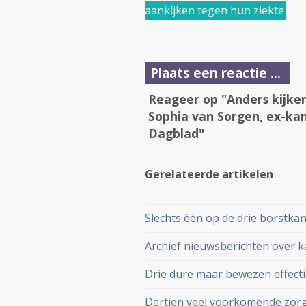
aankijken tegen hun ziekte
Plaats een reactie ...
Reageer op "Anders kijke
Sophia van Sorgen, ex-kan
Dagblad"
Gerelateerde artikelen
Slechts één op de drie borstkan
genprofieltest die onnodige 
Archief nieuwsberichten over k
Drie dure maar bewezen effecti
Enhertu Trastuzumab Deruxtec
Dertien veel voorkomende zorg
uit het basispakket omdat ze te