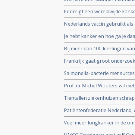
kunnen vinden van gespecialis
prostaatkanker in lymfklieren 
Er dreigt een wereldwijde kank
aan Radboud universiteit.
aantal darmkankerpatienten stij
Nederlands vaccin gebruikt al
corona vaccins?
osteacarcinoom en honden met 
Je hebt kanker en hoe ga je da
richt op het eiwit vimentine
anderen die het moeilijk hebbe
Bij meer dan 100 leerlingen van
van een hersentumor voor te ko
Frankrijk gaat groot onderzoe
endometriose met een nationaa
Salmonella-bacterie met succes
kankers. Blijkt uit onderzoek a
Prof. dr Michel Wouters wil met
behandelprocessen verbeteren e
Tientallen ziekenhuizen schra
operaties voor kankerpatienten
Patiëntenfederatie Nederland, 
ministerie van Volksgezondhei
Veel meer longkanker in de om
over hun onafhankelijkheid.
dan 50 procent meer longkanker