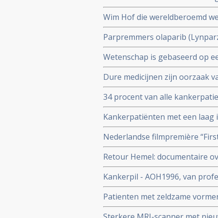
uit de richtlijnen omdat de effec
Wim Hof die wereldberoemd werd 
geterroriseerd te hebben en w
Parpremmers olaparib (Lynparz
huiselijk geweld
borstkanker worden gedeeltelij
Wetenschap is gebaseerd op een
Nederland
collega's n.a.v. 30 diepte inte
Dure medicijnen zijn oorzaak v
postdocs, assistenten in oplei
opsporingstechnieken zorgt vo
34 procent van alle kankerpatie
IKNL en RIVM
diagnose. Toch spreekt Integr
Kankerpatiënten met een laag
verbetering
aan de ziekte te overlijden dan
Nederlandse filmpremière “Firs
het Integraal Kankercentrum 
november 2024
Retour Hemel: documentaire ove
prostaatkanker heeft.
Kankerpil - AOH1996, van profe
vernietigen is aan eerste patien
Patienten met zeldzame vormen 
diagnose in vergelijking met 
Sterkere MRI-scanner met nieu