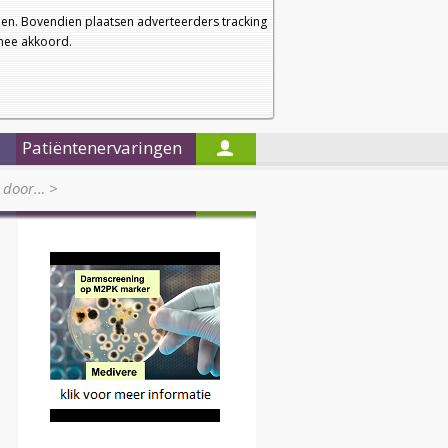
a
a
Startpagina
Nieuwsbrief
a
en. Bovendien plaatsen adverteerders tracking
rmee akkoord.
Alleen in de titels zoeken
Patiëntenervaringen
t door…
>