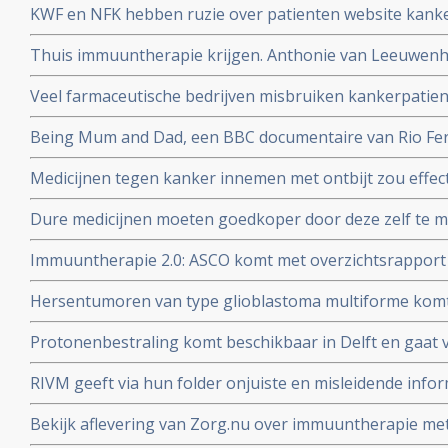
KWF en NFK hebben ruzie over patienten website kanker
dupe te worden van machtstrijd aldus de Volkskrant
Thuis immuuntherapie krijgen. Anthonie van Leeuwenho
met immuuntherapie voor longkankerpatienten
Veel farmaceutische bedrijven misbruiken kankerpatie
wetenschappelijk onderzoek, aldus kritisch rapport va
Being Mum and Dad, een BBC documentaire van Rio Ferd
Manchester United die zijn vrouw Rebecca verloor aan
Medicijnen tegen kanker innemen met ontbijt zou effect
dosering zou miljoenen kunnen besparen
Dure medicijnen moeten goedkoper door deze zelf te 
Jan Schellens in de DWDD van 8 februari 2017
Immuuntherapie 2.0: ASCO komt met overzichtsrapport
ontwikkelingen bij kanker van afgelopen jaar en voors
Hersentumoren van type glioblastoma multiforme komt
voor terwijl laaggradige vormen van hersentumoren ver
Protonenbestraling komt beschikbaar in Delft en gaat v
mobiele telefoons?
vergoed worden
RIVM geeft via hun folder onjuiste en misleidende infor
darmkankeronderzoek onder de Nederlandse bevolking
Bekijk aflevering van Zorg.nu over immuuntherapie met 
Schumacher d.d. 1 novermber 2016