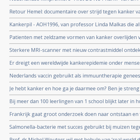
november 2024
Retour Hemel: documentaire over strijd tegen kanker va
prostaatkanker heeft.
Kankerpil - AOH1996, van professor Linda Malkas die al
vernietigen is aan eerste patient gegeven in fase I stud
Patienten met zeldzame vormen van kanker overlijden v
diagnose in vergelijking met veel voorkomende vormen 
Sterkere MRI-scanner met nieuw contrastmiddel ontdek
kunnen vinden van gespecialiseerde behandelcentra
prostaatkanker in lymfklieren tot op 1 mm nauwkeurig b
Er dreigt een wereldwijde kankerepidemie onder mensen
aan Radboud universiteit.
aantal darmkankerpatienten stijgt enorm blijkt uit nieu
Nederlands vaccin gebruikt als immuuntherapie genees
corona vaccins?
osteacarcinoom en honden met blaaskanker reageren oo
Je hebt kanker en hoe ga je daarmee om? Ben je streng 
richt op het eiwit vimentine
anderen die het moeilijk hebben? Kennislink interview
Bij meer dan 100 leerlingen van 1 school blijkt later in
van een hersentumor voor te komen. Oorzaak is nog ond
Frankrijk gaat groot onderzoek doen naar ontstaan e
endometriose met een nationaal plan van aanpak.
Salmonella-bacterie met succes gebruikt bij muizen te
kankers. Blijkt uit onderzoek aan universiteit van Leuv
Prof. dr Michel Wouters wil met behulp van ‘real world 