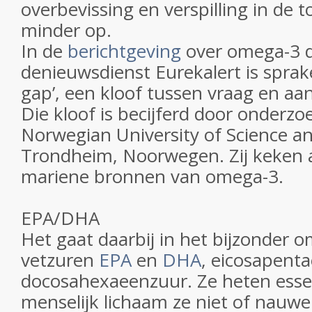
overbevissing en verspilling in de
minder op.
In de
berichtgeving
over omega-3 
denieuwsdienst Eurekalert is sprak
gap’, een kloof tussen vraag en a
Die kloof is becijferd door onderzo
Norwegian University of Science a
Trondheim, Noorwegen. Zij keken a
mariene bronnen van omega-3.
EPA/DHA
Het gaat daarbij in het bijzonder 
vetzuren
EPA
en
DHA
, eicosapent
docosahexaeenzuur. Ze heten esse
menselijk lichaam ze niet of nauwel