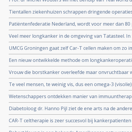
behandelprocessen verbeteren en studieresultaten toet
Tientallen ziekenhuizen schrappen dringende operati
operaties voor kankerpatienten en stamceltransplantat
Patiëntenfederatie Nederland, wordt voor meer dan 80 
ministerie van Volksgezondheid en zorgverzekeraars e
Veel meer longkanker in de omgeving van Tatasteel. I
over hun onafhankelijkheid.
dan 50 procent meer longkanker voor in vergelijking me
UMCG Groningen gaat zelf Car-T cellen maken om zo 
cellen sneller en goedkoper te geven aan kankerpatien
Een nieuw ontwikkelde methode om longkankeroperati
virtualrealitybril blijkt zeer succesvol. Aldus chirurge
Vrouw die borstkanker overleefde maar onvruchtbaar
chemotherapie krijgt toch baby door ingevroren eitje m
Te veel mensen, te weinig vis, dus een omega-3 (visolie
toe te passen.
gepubliceerd in Nature
Wetenschappers ontdekken manier van immuuntherapie 
eiwit MR1 die voor alle vormen van kanker toepasbaar
Diabetoloog dr. Hanno Pijl ziet de ene arts na de ander
Nationaal gezondheidsplan om welvaartsziekten als dia
CAR-T celtherapie is zeer succesvol bij kankerpatienten
stoppen
op te strenge milieueisen, stellen 4 Nederlandse top 