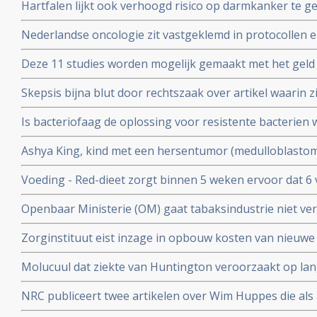
Hartfalen lijkt ook verhoogd risico op darmkanker te 
(factoren) blijken voor hartfalen en darmkanker dezelfde
Nederlandse oncologie zit vastgeklemd in protocollen en 
bij kankerpatienten die voor second opinion naar buit
Deze 11 studies worden mogelijk gemaakt met het geld
ophaalde met zijn 11 steden zwemtocht.
Skepsis bijna blut door rechtszaak over artikel waarin z
Ruggero Santilli beschuldigen van kwakzalverij en bedr
Is bacteriofaag de oplossing voor resistente bacterien w
Antoinette Hertsenberg prijst deze aanpak aan in DWDD 
Ashya King, kind met een hersentumor (medulloblastoma)
door suikervrij dieet en protonenbestraling ondanks ho
Voeding - Red-dieet zorgt binnen 5 weken ervoor dat 6
ADHD afkomen en geen medicijnen meer nodig hebben.
Openbaar Ministerie (OM) gaat tabaksindustrie niet ver
kinderen voor deelname aan studie
sickofsmoking - zeggen artikel 12 procedure te starten.
Zorginstituut eist inzage in opbouw kosten van nieuwe
worden opgenomen in basisverzekering.
Molucuul dat ziekte van Huntington veroorzaakt op lan
korte termijn zonder gezonde cellen aan te tasten blijkt 
NRC publiceert twee artikelen over Wim Huppes die als 
alternatieve genezer patienten blijft behandelen met du