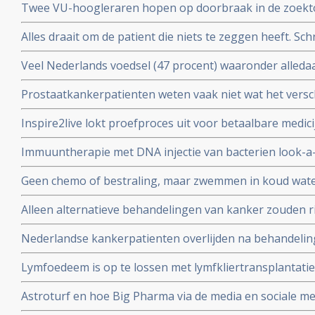
Twee VU-hoogleraren hopen op doorbraak in de zoektoc
tegen depressie, adhd of autisme, aldus artikel in de Vo
Alles draait om de patient die niets te zeggen heeft. Schr
Parool
Veel Nederlands voedsel (47 procent) waaronder alled
cornflakes, pasta en hagelslag is besmet met minerale
Prostaatkankerpatienten weten vaak niet wat het versch
kanker veroorzaken.
behandelingsopties voor hun eigen situatie met niet ui
Inspire2live lokt proefproces uit voor betaalbare medic
realiseren zich onvoldoende wat de verschillende bijw
patentrecht: wat gaat voor?
zijn
Immuuntherapie met DNA injectie van bacterien look-a-
melanomen geeft uitstekende resultaten in voorkomen v
Geen chemo of bestraling, maar zwemmen in koud wate
activering van immuunsysteem
kiezen voor niet toxische aanpak, door NRC alternati
Alleen alternatieve behandelingen van kanker zouden ri
hoger maken dan reguliere behandelingen.
Nederlandse kankerpatienten overlijden na behandelinge
Ross in Bracht Duitsland.
Lymfoedeem is op te lossen met lymfkliertransplantatie,
borstkankerpatient Mirjam Bosgraaf in de Volkskrant
Astroturf en hoe Big Pharma via de media en sociale me
misleidt en manipuleert. Zie de TEDtalk van Sheryll Attk