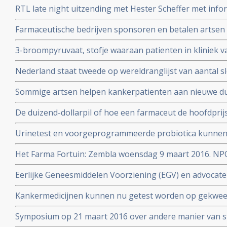
RTL late night uitzending met Hester Scheffer met infor
irreversible electroporation
Farmaceutische bedrijven sponsoren en betalen artsen 
jaren. Onafhankelijkheid van artsen en patientenvereni
3-broompyruvaat, stofje waaraan patienten in kliniek va
soms ook genezende behandeling voor uitgezaaide kan
Nederland staat tweede op wereldranglijst van aantal 
Alcohol, roken, reflux - maagzuur en obesitas zijn gro
Sommige artsen helpen kankerpatienten aan nieuwe du
slokdarmkanker
met een farmaceutisch bedrijf
De duizend-dollarpil of hoe een farmaceut de hoofdprij
genezend medicijn voor hepatitis-C
Urinetest en voorgeprogrammeerde probiotica kunnen 
stadium opsporen volgens prof. dr. Sangeeta Bhatia
Het Farma Fortuin: Zembla woensdag 9 maart 2016. NP
medicijnen zo duur zijn en wie er allemaal aan verdiene
Eerlijke Geneesmiddelen Voorziening (EGV) en advocate
zeer dubieuze rol door belangenverstrengeling in vasts
Kankermedicijnen kunnen nu getest worden op gekwee
dure medicijnen
welke het beste aanslaat. Zie Hans Clevers met mooie 
Symposium op 21 maart 2016 over andere manier van s