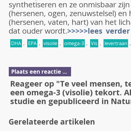
synthetiseren en ze onmisbaar zij
(hersenen, ogen, zenuwstelsel) en
(hersenen, vaten, hart) van het lic
dat ouder wordt.
>>>>>lees verder 
DHA
,
EPA
,
visolie
,
omega-3
,
Vis
,
levertraan
Plaats een reactie ...
Reageer op "Te veel mensen, te
een omega-3 (visolie) tekort. 
studie en gepubliceerd in Natu
Gerelateerde artikelen