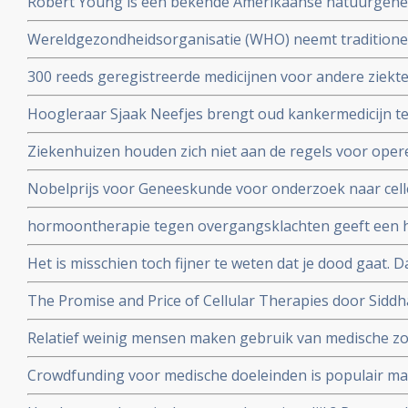
Robert Young is een bekende Amerikaanse natuurgeneze
boeken over niet toxische middelen en dieet maar kwam 
Wereldgezondheidsorganisatie (WHO) neemt traditione
zijn verweer op video voor de Amerikaanse Commissie
TCM waaronder acupunctuur op in de International Statis
300 reeds geregistreerde medicijnen voor andere ziekt
Diseases and Related Health Problems (ICD).
Oncology (ReDO) - hebben ook effect bij kanker blijkt u
Hoogleraar Sjaak Neefjes brengt oud kankermedicijn te
AntiCancer Fund
dit onderwerp in de uitzending van DWDD met Sjaak Ne
Ziekenhuizen houden zich niet aan de regels voor oper
daarvoor gespecialiseerd ziekenhuis. Honderden kanke
Nobelprijs voor Geneeskunde voor onderzoek naar cell
extra risico
hormoontherapie tegen overgangsklachten geeft een h
werd gedacht. Blijkt uit grote meta-analyse van 58 epi
Het is misschien toch fijner te weten dat je dood gaat.
ging aan longkanker maar blijft toch leven en vertelt 
The Promise and Price of Cellular Therapies door Sidd
stamceltransplantatie naar CAR-T celtherapie
Relatief weinig mensen maken gebruik van medische zo
dat dit ook vergoed wordt, zo meldt de Europese Rek
Crowdfunding voor medische doeleinden is populair maa
en oncologen maken zich zorgen