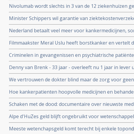
patienten voor voeding en ziektes: Beyond RCT’s: towar
Nivolumab wordt slechts in 3 van de 12 ziekenhuizen 
strategies in food and health
longkankerpatienten terwijl ze verplicht zijn dit wel te g
Minister Schippers wil garantie van ziektekostenverze
dure medicijnen bij kanker.
Nederland betaalt veel meer voor kankermedicijnen, so
andere landen blijkt uit vergelijkend onderzoek tussen 
Filmmaakster Meral Uslu heeft borstkanker en vertelt d
Kanker die wordt uitgezonden op maandag 30 novemb
Criminelen in gevangenissen en psychiatrische patiënte
voedingssupplementen binnen onderzoeksverband met a
Denny van Brenk - 33 jaar - overleeft nu 1 jaar in leve
te beïnvloeden.
door chemo pomp in New York, maar hij heeft alles zel
We vertrouwen de dokter blind maar de zorg voor geen
Correspondent ging uit op onderzoek maar ook hij komt e
Hoe kankerpatienten hoopvolle medicijnen en behand
waardoor zelfs oncologen in opstand komen.
Schaken met de dood: documentaire over nieuwste medi
personalised medicine in het AvL - Anthonie van Leeuw
Alpe d'HuZes geld blijft ongebruikt voor wetenschappe
Veenendaal gerehabiliteerd door Medialogica en Volks
Meeste wetenchapsgeld komt terecht bij enkele topond