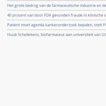
over meer dan 60 procent van al het geld voor vrij onde
Het grote bedrog van de farmaceutische industrie en d
blootgelegd door de Correspondent in mooi stuk onder
40 procent van door FDA gevonden fraude in klinische s
en vermeld in uiteindelijke medicijnvoorschriften.
Patiënt moet agenda kankeronderzoek bepalen, stelt Pet
column
Huub Schellekens, biofarmaceut aan universiteit van Utr
aan de kaak. Radioprogramma Argos volgde hem 2 jaar.