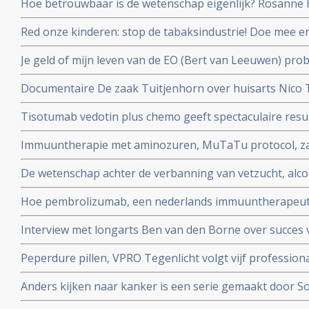
Hoe betrouwbaar is de wetenschap eigenlijk? Rosanne H
en Job de Vrieze bekijkt het van zijn kant in een colum
Red onze kinderen: stop de tabaksindustrie! Doe mee 
door roken kanker kreeg en haar kinderen en alle ande
Je geld of mijn leven van de EO (Bert van Leeuwen) prob
beschermen.
patienten die alleen in het buitenland nog behandeld 
Documentaire De zaak Tuitjenhorn over huisarts Nico
en hun kinderen in conflict met Inspectie voor de Gez
Tisotumab vedotin plus chemo geeft spectaculaire resul
te zien op NPO 2 om 20.25 uur.
zwaarvoorbehandelde kankerpatienten met verschillen
Immuuntherapie met aminozuren, MuTaTu protocol, zal 
kanker met solide tumoren. copy 1
kunnen genezen schrijven Israelische onderzoekers
De wetenschap achter de verbanning van vetzucht, alcoh
NRC over het preventieakkoord van Staatssecretaris Pa
Hoe pembrolizumab, een nederlands immuuntherapeutis
wereld verovert
Interview met longarts Ben van den Borne over succes 
kleincellige longkanker
Peperdure pillen, VPRO Tegenlicht volgt vijf professiona
en vanuit hun persoonlijke betrokkenheid in actie ko
Anders kijken naar kanker is een serie gemaakt door S
experimenteren. Uitzending is. zondag 7 oktober 2018 
kankerpatiente en te zien bij het Algemeen Dagblad