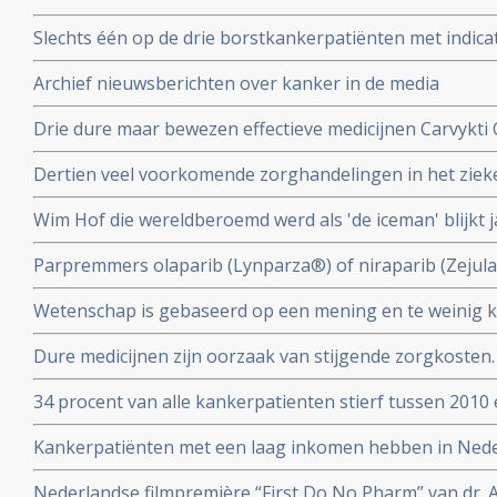
Slechts één op de drie borstkankerpatiënten met indicat
genprofieltest die onnodige chemotherapie kan voork
Archief nieuwsberichten over kanker in de media
Drie dure maar bewezen effectieve medicijnen Carvykti 
Enhertu Trastuzumab Deruxtecan en Xenpozyme Olipud
Dertien veel voorkomende zorghandelingen in het ziek
uit het basispakket omdat ze te duur zijn
uit de richtlijnen omdat de effectiviteit niet bewezen is.
Wim Hof die wereldberoemd werd als 'de iceman' blijkt j
geterroriseerd te hebben en wordt beschuldigd door e
Parpremmers olaparib (Lynparza®) of niraparib (Zejul
huiselijk geweld
borstkanker worden gedeeltelijk uit basisverzekering g
Wetenschap is gebaseerd op een mening en te weinig kr
Nederland
collega's n.a.v. 30 diepte interviews met hoogleraren, u
Dure medicijnen zijn oorzaak van stijgende zorgkosten.
postdocs, assistenten in opleiding (PhD’ers) en wetens
opsporingstechnieken zorgt voor meer kankerdiagnoses
34 procent van alle kankerpatienten stierf tussen 2010 
IKNL en RIVM
diagnose. Toch spreekt Integraal Kankercentrum Neder
Kankerpatiënten met een laag inkomen hebben in Ned
verbetering
aan de ziekte te overlijden dan welvarende patiënten. B
Nederlandse filmpremière “First Do No Pharm” van dr. 
het Integraal Kankercentrum Nederland