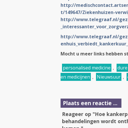
http:
//medischcontact.
artse
t/149647/Ziekenhuizen-verwi
http:
//www.
telegraaf.
nl/gez
_interessanter_voor_zorgver
http:
//www.
telegraaf.
nl/gez
enhuis_verbiedt_kankerkuur_
Mocht u meer links hebben stu
personalised medicine
,
dure
en medicijnen
,
Nieuwsuur
,
Plaats een reactie ...
Reageer op "Hoe kankerpa
behandelingen wordt onth