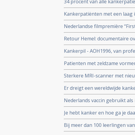
34 procent van alle kankerpatie
IKNL en RIVM
diagnose. Toch spreekt Integr
Kankerpatiënten met een laag
verbetering
aan de ziekte te overlijden dan
Nederlandse filmpremière “Firs
het Integraal Kankercentrum 
november 2024
Retour Hemel: documentaire ove
prostaatkanker heeft.
Kankerpil - AOH1996, van profe
vernietigen is aan eerste patien
Patienten met zeldzame vormen 
diagnose in vergelijking met 
Sterkere MRI-scanner met nieu
kunnen vinden van gespecialis
prostaatkanker in lymfklieren 
Er dreigt een wereldwijde kank
aan Radboud universiteit.
aantal darmkankerpatienten stij
Nederlands vaccin gebruikt al
corona vaccins?
osteacarcinoom en honden met 
Je hebt kanker en hoe ga je da
richt op het eiwit vimentine
anderen die het moeilijk hebbe
Bij meer dan 100 leerlingen van
van een hersentumor voor te ko