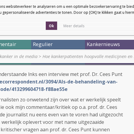
ons websiteverkeer te analyseren om u een optimale bezoekerservaring te bied
 gepersonaliseerde advertenties te tonen. Door op [OK] te klikken gaat u hie
Ok
Meer details
entair
Regulier
Kankernieuws
kanker in de media
>
Hoe kankerpatienten hoopvolle medicijnen e
nderstaande lnks een interview met prof. Dr. Cees Punt
decorrespondent.nl/3094/Als-de-behandeling-van-
code/413299604718-f88ae55e
nalisten zo onwetend zijn over wat er werkelijk speelt
zie ook mijn commentaar/kritiek op o.a. prof. dr. Cees
s de journalist nu eens even van te voren had uitgezocht
 werkelijk oplevert voor met name uitgezaaide
 kritischer vragen aan prof. dr. Cees Punt kunnen