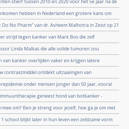
nten stierf tussen 2010 en 2020 voor het 5e jaar na de
aal Kankercentrum Nederland (IKNL) van een
 inkomen hebben in Nederland een grotere kans om
 welvarende patiënten. Blijkt uit nieuw onderzoek van
t Do No Pharm” van dr. Asheem Malhotra in Zeist op 21
Nederland
r strijd tegen kanker van Mark Bos die zelf
ssor Linda Malkas die alle solide tumoren zou
t gegeven in fase I studie
van kanker overlijden vaker en krijgen latere
veel voorkomende vormen van kanker door het niet
w contrastmiddel ontdekt uitzaaiingen van
eerde behandelcentra
tot op 1 mm nauwkeurig blijkt uit Nederlandse studie
erepidemie onder mensen jonger dan 50 jaar, vooral
gt enorm blijkt uit nieuwe studie. Is er verband met
s immuuntherapie geneest hond van botkanker -
blaaskanker reageren ook goed op het vaccin dat zich
armee om? Ben je streng voor jezelf, hoe ga je om met
n? Kennislink interviewde 26 mensen met kanker.
 1 school blijkt later in hun leven een zeldzame vorm
men. Oorzaak is nog onduidelijk.