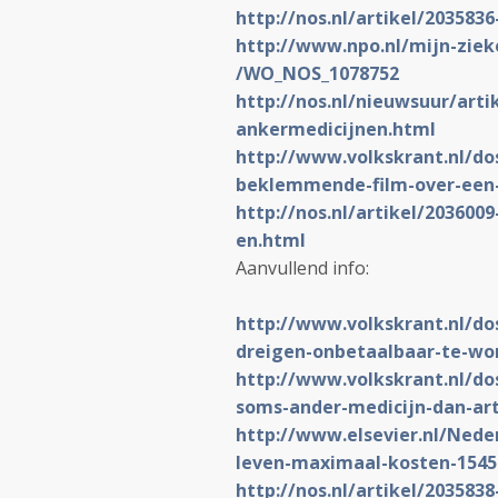
http:
//nos.
nl/artikel/203583
http:
//www.
npo.
nl/mijn-ziek
/WO_NOS_1078752
http:
//nos.
nl/nieuwsuur/arti
ankermedicijnen.html
http:
//www.
volkskrant.
nl/do
beklemmend
e-film-over-een
http:
//nos.
nl/artikel/203600
en.html
Aanvullend info:
http:
//www.
volkskrant.
nl/do
dreigen-onbe
taalbaar-te-wo
http:
//www.
volkskrant.
nl/do
soms-an
der-medicijn-dan-ar
http:
//www.
elsevier.
nl/Nede
leven-
maximaal-kosten-154
http:
//nos.
nl/artikel/2035838