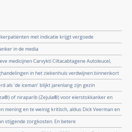
kerpatiënten met indicatie krijgt vergoede
chemotherapie kan voorkomen
anker in de media
eve medicijnen Carvykti Ciltacabtagene Autoleucel,
an en Xenpozyme Olipudase alfa worden niet vergoed
handelingen in het ziekenhuis verdwijnen binnenkort
 duur zijn
tiviteit niet bewezen is.
als 'de iceman' blijkt jarenlang zijn gezin
ordt beschuldigd door ex-vrouw en kinderen van
a®) of niraparib (Zejula®) voor eierstokkanker en
k uit basisverzekering gehaald door Zorginstituut
 mening en te weinig kritisch, aldus Dick Veerman en
rviews met hoogleraren, universitaire hoofddocenten,
an stijgende zorgkosten. En betere
ding (PhD’ers) en wetenschappelijke onderzoekers
or meer kankerdiagnoses blijkt uit onderzoek van