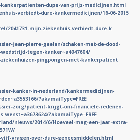
6-kankerpatie
nten-dupe-van-prijs-medicijnen
.html
enhuis-verbiedt-du
re-kankermedicijnen/16-06-2015
kel/2041731-m
ijn-ziekenhuis-verbiedt-dure-k
ssier-jean-pierre-geelen/
schaken-met-de-dood-
-wedstrijd-tege
n-kanker~a4047604/
9-ziekenhuize
n-pingpongen-met-kankerpatient
ssier-kanker-in-nederland
/kankermedicijnen-
rden~a3553166/?a
kamaiType=FREE
ssier-zorg/patient-krijgt
-om-financiele-redenen-
ts-wenst~a3
673624/?akamaiType=FREE
rland/nieuws/2014/6/Hoe
veel-mag-een-jaar-extra-
5571W/
-vijf-vragen
-over-dure-geneesmiddelen.html