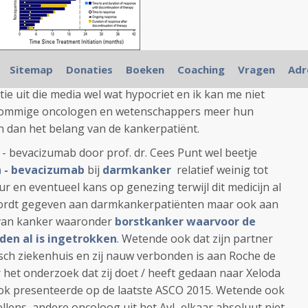
kanker
Sitemap
Donaties
Boeken
Coaching
Vragen
Adr
tie uit die media wel wat hypocriet en ik kan me niet
 sommige oncologen en wetenschappers meer hun
 dan het belang van de kankerpatiënt.
 - bevacizumab door prof. dr. Cees Punt wel beetje
n - bevacizumab
bij
darmkanker
relatief weinig tot
r en eventueel kans op genezing terwijl dit medicijn al
wordt gegeven aan darmkankerpatiënten maar ook aan
van kanker waaronder
borstkanker waarvoor de
den al is ingetrokken
. Wetende ook dat zijn partner
sch ziekenhuis en zij nauw verbonden is aan Roche de
 het onderzoek dat zij doet / heeft gedaan naar Xeloda
ook presenteerde op de laatste ASCO 2015. Wetende ook
hellens, andere oncoloog uit het AvL elkaar absoluut niet