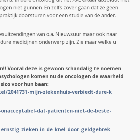
 ogen niet gunnen. En zelfs zover gaan dat ze geen
praktijk doorsturen voor een studie van de ander.
uwsuitzendingen van o.a. Nieuwsuur maar ook naar
dure medicijnen onderwerp zijn. Zie maar welke u
en!! Vooral deze is gewoon schandalig te noemen
, psychologen komen nu de oncologen de waarheid
isico voor hun baan:
kel/2041731-m
ijn-ziekenhuis-verbiedt-dure-k
1-onacceptabe
l-dat-patienten-niet-de-beste-
-ernstig-zie
ken-in-de-knel-door-geldgebrek
-