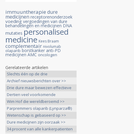
immuuntherapie
dure
medicijnen
receptorenonderzoek
voeding
vergoedingen van dure
behandelingen en medicijnen
DNA
personalised
mutaties
medicine
Kees Braam
complementair
nivolumab
borstkanker
anti-PD
olaparib
medicijnen
AMC
oncologen
Gerelateerde artikelen
Slechts één op de drie
borstkankerpatiënten >>
Archief nieuwsberichten over >>
Drie dure maar bewezen effectieve
>>
Dertien veel voorkomende
zorghandelingen >>
Wim Hof die wereldberoemd >>
Parpremmers olaparib (Lynparza®)
>>
Wetenschap is gebaseerd op >>
Dure medicijnen zijn oorzaak >>
34 procent van alle kankerpatienten