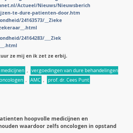
nnet.
nl/Actueel/Nieuws/Nieuwsberich
jze
n-te-dure-patienten-door.htm
ondheid/24163573/__Zieke
zek
eraar__.html
ondheid/24164283/___Ziek
__.
html
ur ze mij en ik zet ze erbij.
 medicijnen
,
vergoedingen van dure behandelingen
oncologen
,
AMC
,
prof. dr. Cees Punt
tienten hoopvolle medicijnen en
ouden waardoor zelfs oncologen in opstand