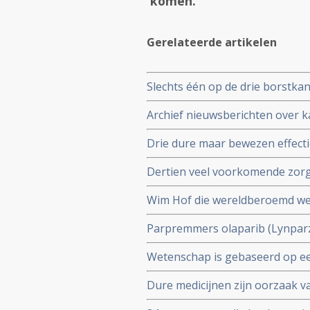
komen."
Gerelateerde artikelen
Slechts één op de drie borstkan
genprofieltest die onnodige 
Archief nieuwsberichten over k
Drie dure maar bewezen effecti
Enhertu Trastuzumab Deruxtec
Dertien veel voorkomende zorg
uit het basispakket omdat ze te
uit de richtlijnen omdat de effec
Wim Hof die wereldberoemd werd 
geterroriseerd te hebben en w
Parpremmers olaparib (Lynparz
huiselijk geweld
borstkanker worden gedeeltelij
Wetenschap is gebaseerd op een
Nederland
collega's n.a.v. 30 diepte inte
Dure medicijnen zijn oorzaak v
postdocs, assistenten in oplei
opsporingstechnieken zorgt vo