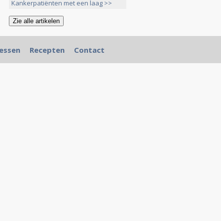
>>
Kankerpatiënten met een laag >>
essen
Recepten
Contact