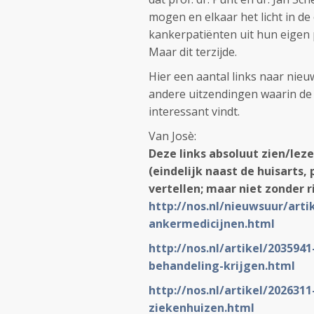
mogen en elkaar het licht in de
kankerpatiënten uit hun eigen 
Maar dit terzijde.
Hier een aantal links naar nie
andere uitzendingen waarin de 
interessant vindt.
Van Josè:
Deze links absoluut zien/lez
(eindelijk naast de huisarts
vertellen; maar niet zonder r
http:
//nos.
nl/nieuwsuur/arti
ankermedicijnen.html
http:
//nos.
nl/artikel/203594
behandeling-krijgen.html
http:
//nos.
nl/artikel/2026311
ziekenhuizen.html