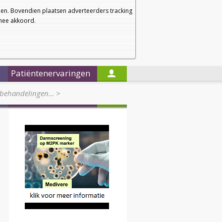
a
a
Startpagina
Nieuwsbrief
a
en. Bovendien plaatsen adverteerders tracking
rmee akkoord.
Alleen in de titels zoeken
Patiëntenervaringen
n behandelingen…
>