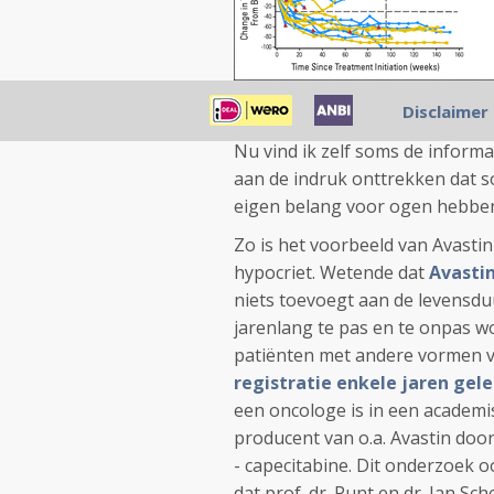
Effect van Nivolumab bij long
Disclaimer
Nu vind ik zelf soms de informa
aan de indruk onttrekken dat
eigen belang voor ogen hebben
Zo is het voorbeeld van Avastin
hypocriet. Wetende dat
Avasti
niets toevoegt aan de levensduu
jarenlang te pas en te onpas 
patiënten met andere vormen 
registratie enkele jaren gele
een oncologe is in een academi
producent van o.a. Avastin door
- capecitabine. Dit onderzoek 
dat prof. dr. Punt en dr. Jan Sc