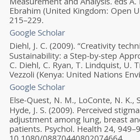
Measurement and Analysis.
eds A. 
Ebrahim (United Kingdom: Open Uni
215–229.
Google Scholar
Diehl, J. C. (2009). “Creativity tech
Sustainability: a Step-by-step Appr
C. Diehl, C. Ryan, T. Lindquist, U. 
Vezzoli (Kenya: United Nations En
Google Scholar
Else-Quest, N. M., LoConte, N. K., Sc
Hyde, J. S. (2009). Perceived stigma
adjustment among lung, breast an
patients.
Psychol. Health
24, 949–9
10.1080/08870440802074664