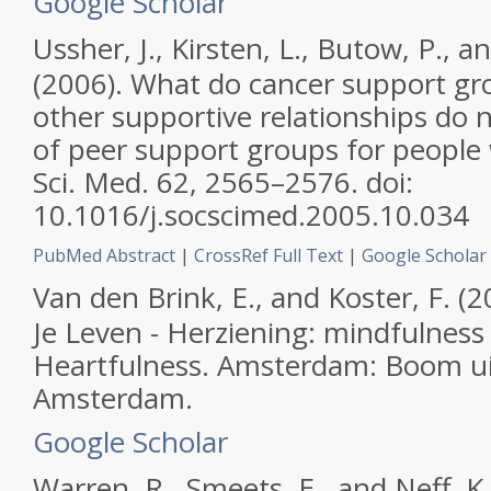
Google Scholar
Ussher, J., Kirsten, L., Butow, P., 
(2006). What do cancer support gr
other supportive relationships do 
of peer support groups for people
Sci. Med.
62, 2565–2576. doi:
10.1016/j.socscimed.2005.10.034
PubMed Abstract
|
CrossRef Full Text
|
Google Scholar
Van den Brink, E., and Koster, F. (
Je Leven - Herziening: mindfulnes
Heartfulness.
Amsterdam: Boom ui
Amsterdam.
Google Scholar
Warren, R., Smeets, E., and Neff, K