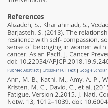
References
Alizadeh, S., Khanahmadi, S., Vedad
Barjasteh, S. (2018). The relations
resilience with self- compassion, s
sense of belonging in women with 
cancer.
Asian Pacif. J. Cancer Preve
doi: 10.22034/APJCP.2018.19.9.24
PubMed Abstract
|
CrossRef Full Text
|
Google Scholar
Ann, M. B., Kathi, M., Amy, A.-P., Wi
Kristen, M. C., David, C., et al. (20
Fatigue, Version 2.2015.
J. Natl. C
Netw.
13, 1012–1039. doi: 10.6004