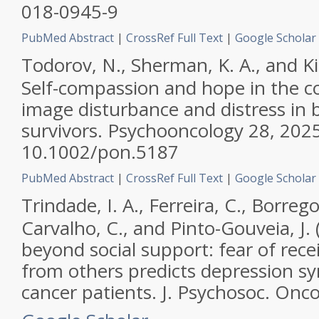
018-0945-9
PubMed Abstract
|
CrossRef Full Text
|
Google Scholar
Todorov, N., Sherman, K. A., and Kil
Self-compassion and hope in the c
image disturbance and distress in 
survivors.
Psychooncology
28, 2025
10.1002/pon.5187
PubMed Abstract
|
CrossRef Full Text
|
Google Scholar
Trindade, I. A., Ferreira, C., Borrego
Carvalho, C., and Pinto-Gouveia, J.
beyond social support: fear of rec
from others predicts depression s
cancer patients.
J. Psychosoc. Onco