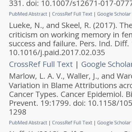
331. doi: 10.1007/s12671-017-077
PubMed Abstract
|
CrossRef Full Text
|
Google Scholar
Lueke, N., and Skeel, R. (2017). The 
criticism on working memory in fe
success and failure.
Pers. Ind. Diff.
10.1016/j.paid.2017.02.035
CrossRef Full Text
|
Google Schola
Marlow, L. A. V., Waller, J., and Ward
Variation in Blame Attributions acr
Cancer Types.
Cancer Epidemiol. 
Prevent.
19:1799. doi: 10.1158/105
1298
PubMed Abstract
|
CrossRef Full Text
|
Google Scholar