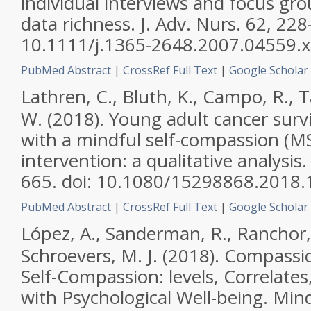
individual interviews and focus gr
data richness.
J. Adv. Nurs.
62, 228–
10.1111/j.1365-2648.2007.04559.x
PubMed Abstract
|
CrossRef Full Text
|
Google Scholar
Lathren, C., Bluth, K., Campo, R., 
W. (2018). Young adult cancer surv
with a mindful self-compassion (M
intervention: a qualitative analysis
665. doi: 10.1080/15298868.2018
PubMed Abstract
|
CrossRef Full Text
|
Google Scholar
López, A., Sanderman, R., Ranchor, 
Schroevers, M. J. (2018). Compassi
Self-Compassion: levels, Correlates
with Psychological Well-being.
Mind