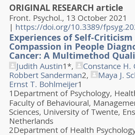
ORIGINAL RESEARCH article
Front. Psychol., 13 October 2021
|
https://doi.org/10.3389/fpsyg.2
Experiences of Self-Criticism
Compassion in People Diagn
Cancer: A Multimethod Quali
Judith Austin
1*
,
Constance H. 
Robbert Sanderman
2
,
Maya J. S
Ernst T. Bohlmeijer
1
1
Department of Psychology, Healt
Faculty of Behavioural, Managemen
Sciences, University of Twente, En
Netherlands
2
Department of Health Psychology,