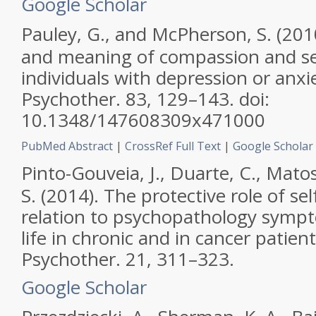
Google Scholar
Pauley, G., and McPherson, S. (201
and meaning of compassion and se
individuals with depression or anxi
Psychother.
83, 129–143. doi:
10.1348/147608309x471000
PubMed Abstract
|
CrossRef Full Text
|
Google Scholar
Pinto-Gouveia, J., Duarte, C., Mato
S. (2014). The protective role of se
relation to psychopathology sympt
life in chronic and in cancer patien
Psychother.
21, 311–323.
Google Scholar