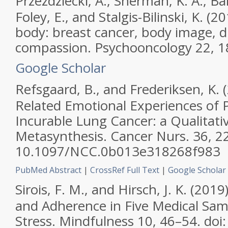
Przezdziecki, A., Sherman, K. A., Baill
Foley, E., and Stalgis-Bilinski, K. 
body: breast cancer, body image, di
compassion.
Psychooncology
22, 1
Google Scholar
Refsgaard, B., and Frederiksen, K. (
Related Emotional Experiences of P
Incurable Lung Cancer: a Qualitati
Metasynthesis.
Cancer Nurs.
36, 22
10.1097/NCC.0b013e318268f983
PubMed Abstract
|
CrossRef Full Text
|
Google Scholar
Sirois, F. M., and Hirsch, J. K. (201
and Adherence in Five Medical Samp
Stress.
Mindfulness
10, 46–54. doi