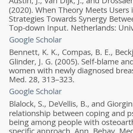
Austin, J., Van Dijk, J., and Drossaer
(2020).
When Theory Meets Users i
Strategies Towards Synergy Betw
Top-down Input.
Netherlands: Univ
Google Scholar
Bennett, K. K., Compas, B. E., Beckj
Glinder, J. G. (2005). Self-blame a
women with newly diagnosed breas
Med.
28, 313–323.
Google Scholar
Blalock, S., DeVellis, B., and Giorgi
relationship between coping and ps
being among people with osteoarth
specific approach.
Ann. Behav. Med