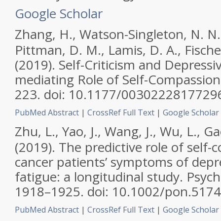
Google Scholar
Zhang, H., Watson-Singleton, N. N., 
Pittman, D. M., Lamis, D. A., Fischer,
(2019). Self-Criticism and Depress
mediating Role of Self-Compassio
223. doi: 10.1177/0030222817729
PubMed Abstract
|
CrossRef Full Text
|
Google Scholar
Zhu, L., Yao, J., Wang, J., Wu, L., Gao,
(2019). The predictive role of self
cancer patients’ symptoms of depre
fatigue: a longitudinal study.
Psych
1918–1925. doi: 10.1002/pon.5174
PubMed Abstract
|
CrossRef Full Text
|
Google Scholar