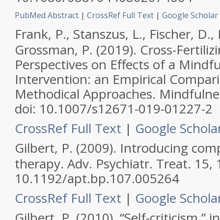
PubMed Abstract
|
CrossRef Full Text
|
Google Scholar
Frank, P., Stanszus, L., Fischer, D.,
Grossman, P. (2019). Cross-Fertiliz
Perspectives on Effects of a Mindf
Intervention: an Empirical Compar
Methodical Approaches.
Mindfulne
doi: 10.1007/s12671-019-01227-2
CrossRef Full Text
|
Google Schola
Gilbert, P. (2009). Introducing co
therapy.
Adv. Psychiatr. Treat.
15, 
10.1192/apt.bp.107.005264
CrossRef Full Text
|
Google Schola
Gilbert, P. (2010). “Self-criticism,” i