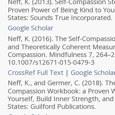
Neff, K. (2013).
Self-Compassion Ste
Proven Power of Being Kind to Your
States: Sounds True Incorporated.
Google Scholar
Neff, K. (2016). The Self-Compassion
and Theoretically Coherent Measure
Compassion.
Mindfulness
7, 264–2
10.1007/s12671-015-0479-3
CrossRef Full Text
|
Google Schola
Neff, K., and Germer, C. (2018).
The
Compassion Workbook: a Proven W
Yourself, Build Inner Strength, and
States: Guilford Publications.