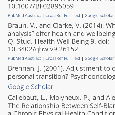
10.1007/BF02895059
PubMed Abstract
|
CrossRef Full Text
|
Google Scholar
Braun, V., and Clarke, V. (2014). W
analysis” offer health and wellbein
Q. Stud. Health Well Being
9, doi:
10.3402/qhw.v9.26152
PubMed Abstract
|
CrossRef Full Text
|
Google Scholar
Brennan, J. (2001). Adjustment to
personal transition?
Psychooncolo
Google Scholar
Callebaut, L., Molyneux, P., and Al
The Relationship Between Self-Bla
a Chronic Physical Health Conditi