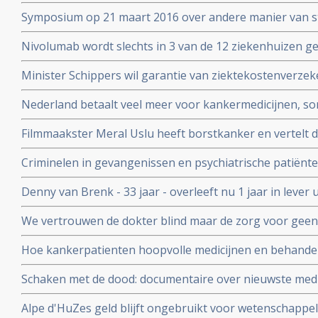
welke het beste aanslaat. Zie Hans Clevers met mooie 
Symposium op 21 maart 2016 over andere manier van s
patienten voor voeding en ziektes: Beyond RCT’s: towar
Nivolumab wordt slechts in 3 van de 12 ziekenhuizen 
strategies in food and health
longkankerpatienten terwijl ze verplicht zijn dit wel te g
Minister Schippers wil garantie van ziektekostenverze
dure medicijnen bij kanker.
Nederland betaalt veel meer voor kankermedicijnen, so
andere landen blijkt uit vergelijkend onderzoek tussen 
Filmmaakster Meral Uslu heeft borstkanker en vertelt d
Kanker die wordt uitgezonden op maandag 30 novemb
Criminelen in gevangenissen en psychiatrische patiënte
voedingssupplementen binnen onderzoeksverband met a
Denny van Brenk - 33 jaar - overleeft nu 1 jaar in leve
te beïnvloeden.
door chemo pomp in New York, maar hij heeft alles zel
We vertrouwen de dokter blind maar de zorg voor geen
Correspondent ging uit op onderzoek maar ook hij komt e
Hoe kankerpatienten hoopvolle medicijnen en behand
waardoor zelfs oncologen in opstand komen.
Schaken met de dood: documentaire over nieuwste medi
personalised medicine in het AvL - Anthonie van Leeuw
Alpe d'HuZes geld blijft ongebruikt voor wetenschappe