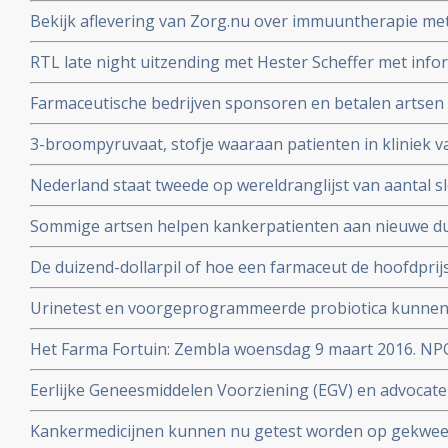
darmkankeronderzoek onder de Nederlandse bevolking
Bekijk aflevering van Zorg.nu over immuuntherapie met 
Schumacher d.d. 1 novermber 2016
RTL late night uitzending met Hester Scheffer met infor
irreversible electroporation
Farmaceutische bedrijven sponsoren en betalen artsen 
jaren. Onafhankelijkheid van artsen en patientenvereni
3-broompyruvaat, stofje waaraan patienten in kliniek va
soms ook genezende behandeling voor uitgezaaide kan
Nederland staat tweede op wereldranglijst van aantal 
Alcohol, roken, reflux - maagzuur en obesitas zijn gro
Sommige artsen helpen kankerpatienten aan nieuwe du
slokdarmkanker
met een farmaceutisch bedrijf
De duizend-dollarpil of hoe een farmaceut de hoofdprij
genezend medicijn voor hepatitis-C
Urinetest en voorgeprogrammeerde probiotica kunnen 
stadium opsporen volgens prof. dr. Sangeeta Bhatia
Het Farma Fortuin: Zembla woensdag 9 maart 2016. NP
medicijnen zo duur zijn en wie er allemaal aan verdiene
Eerlijke Geneesmiddelen Voorziening (EGV) en advocate
zeer dubieuze rol door belangenverstrengeling in vasts
Kankermedicijnen kunnen nu getest worden op gekwee
dure medicijnen