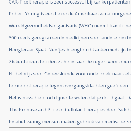
CAR-T celtherapie is zeer succesvol bij kankerpatienten
stoppen
op te strenge milieueisen, stellen 4 Nederlandse top 
Robert Young is een bekende Amerikaanse natuurgeneze
boeken over niet toxische middelen en dieet maar kwam 
Wereldgezondheidsorganisatie (WHO) neemt traditione
zijn verweer op video voor de Amerikaanse Commissie
TCM waaronder acupunctuur op in de International Statis
300 reeds geregistreerde medicijnen voor andere ziekt
Diseases and Related Health Problems (ICD).
Oncology (ReDO) - hebben ook effect bij kanker blijkt u
Hoogleraar Sjaak Neefjes brengt oud kankermedicijn te
AntiCancer Fund
dit onderwerp in de uitzending van DWDD met Sjaak Ne
Ziekenhuizen houden zich niet aan de regels voor oper
daarvoor gespecialiseerd ziekenhuis. Honderden kanke
Nobelprijs voor Geneeskunde voor onderzoek naar cell
extra risico
hormoontherapie tegen overgangsklachten geeft een h
werd gedacht. Blijkt uit grote meta-analyse van 58 epi
Het is misschien toch fijner te weten dat je dood gaat.
ging aan longkanker maar blijft toch leven en vertelt 
The Promise and Price of Cellular Therapies door Sidd
stamceltransplantatie naar CAR-T celtherapie
Relatief weinig mensen maken gebruik van medische zo
dat dit ook vergoed wordt, zo meldt de Europese Rek