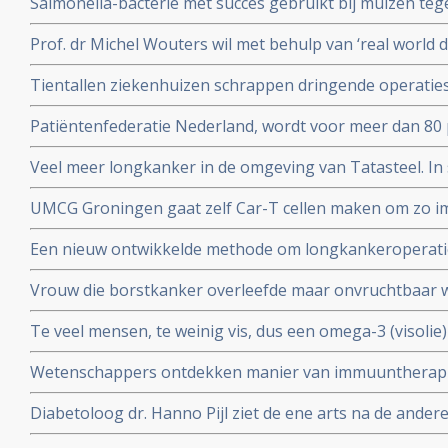
Salmonella-bacterie met succes gebruikt bij muizen te
kankers. Blijkt uit onderzoek aan universiteit van Leuv
Prof. dr Michel Wouters wil met behulp van ‘real world 
behandelprocessen verbeteren en studieresultaten toet
Tientallen ziekenhuizen schrappen dringende operati
operaties voor kankerpatienten en stamceltransplantat
Patiëntenfederatie Nederland, wordt voor meer dan 80 
ministerie van Volksgezondheid en zorgverzekeraars e
Veel meer longkanker in de omgeving van Tatasteel. I
over hun onafhankelijkheid.
dan 50 procent meer longkanker voor in vergelijking me
UMCG Groningen gaat zelf Car-T cellen maken om zo 
cellen sneller en goedkoper te geven aan kankerpatien
Een nieuw ontwikkelde methode om longkankeroperati
virtualrealitybril blijkt zeer succesvol. Aldus chirurge
Vrouw die borstkanker overleefde maar onvruchtbaar
chemotherapie krijgt toch baby door ingevroren eitje m
Te veel mensen, te weinig vis, dus een omega-3 (visolie
toe te passen.
gepubliceerd in Nature
Wetenschappers ontdekken manier van immuuntherapie 
eiwit MR1 die voor alle vormen van kanker toepasbaar
Diabetoloog dr. Hanno Pijl ziet de ene arts na de ander
Nationaal gezondheidsplan om welvaartsziekten als dia