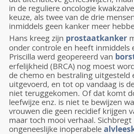
in de reguliere oncologie kwakzalve
keuze, als twee van de drie mense
inmiddels geen kanker meer hebb
Hans kreeg zijn
prostaatkanker
m
onder controle en heeft inmiddels
Priscilla werd geopereerd van
bors
erfelijkheid (BRCA) nog moest wor
de chemo en bestraling uitgesteld
uitgevoerd, en tot op vandaag is d
niet teruggekomen. Of dat komt d
leefwijze enz. is niet te bewijzen w
vrouwen die geen recidief krijgen 
maar toch mooi verhaal. Sichbregt
ongeneeslijke inoperabele
alvlees