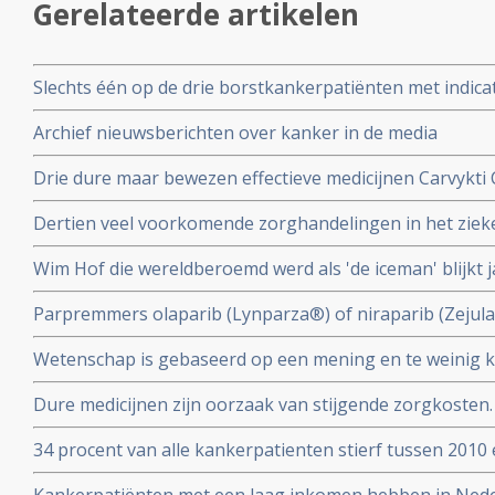
Gerelateerde artikelen
Slechts één op de drie borstkankerpatiënten met indicat
genprofieltest die onnodige chemotherapie kan voork
Archief nieuwsberichten over kanker in de media
Drie dure maar bewezen effectieve medicijnen Carvykti 
Enhertu Trastuzumab Deruxtecan en Xenpozyme Olipud
Dertien veel voorkomende zorghandelingen in het ziek
uit het basispakket omdat ze te duur zijn
uit de richtlijnen omdat de effectiviteit niet bewezen is.
Wim Hof die wereldberoemd werd als 'de iceman' blijkt j
geterroriseerd te hebben en wordt beschuldigd door e
Parpremmers olaparib (Lynparza®) of niraparib (Zejul
huiselijk geweld
borstkanker worden gedeeltelijk uit basisverzekering g
Wetenschap is gebaseerd op een mening en te weinig kr
Nederland
collega's n.a.v. 30 diepte interviews met hoogleraren, u
Dure medicijnen zijn oorzaak van stijgende zorgkosten.
postdocs, assistenten in opleiding (PhD’ers) en wetens
opsporingstechnieken zorgt voor meer kankerdiagnoses
34 procent van alle kankerpatienten stierf tussen 2010 
IKNL en RIVM
diagnose. Toch spreekt Integraal Kankercentrum Neder