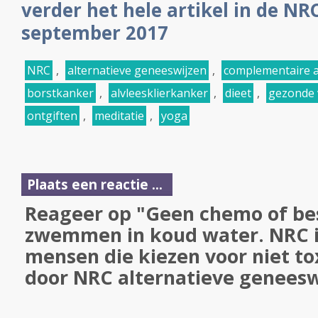
verder het hele artikel in de NR
september 2017
NRC
,
alternatieve geneeswijzen
,
complementaire 
borstkanker
,
alvleesklierkanker
,
dieet
,
gezonde 
ontgiften
,
meditatie
,
yoga
Plaats een reactie ...
Reageer op "Geen chemo of bes
zwemmen in koud water. NRC 
mensen die kiezen voor niet to
door NRC alternatieve genees