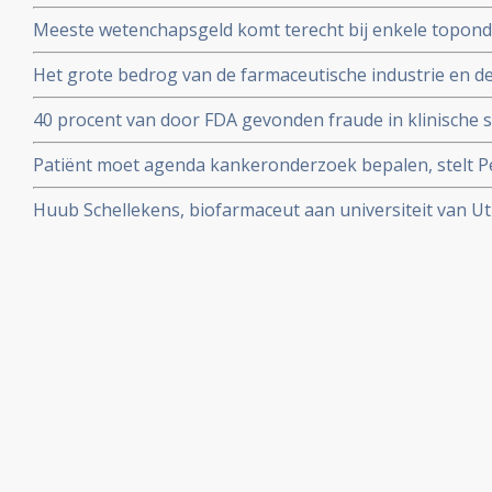
Veenendaal gerehabiliteerd door Medialogica en Volks
Meeste wetenchapsgeld komt terecht bij enkele topond
over meer dan 60 procent van al het geld voor vrij onde
Het grote bedrog van de farmaceutische industrie en d
blootgelegd door de Correspondent in mooi stuk onder
40 procent van door FDA gevonden fraude in klinische s
en vermeld in uiteindelijke medicijnvoorschriften.
Patiënt moet agenda kankeronderzoek bepalen, stelt Pet
column
Huub Schellekens, biofarmaceut aan universiteit van Utr
aan de kaak. Radioprogramma Argos volgde hem 2 jaar.