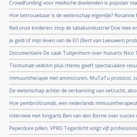
Crowdfunding voor medische doeleinden is populair maa
en oncologen maken zich zorgen
Hoe betrouwbaar is de wetenschap eigenlijk? Rosanne H
en Job de Vrieze bekijkt het van zijn kant in een colum
Red onze kinderen: stop de tabaksindustrie! Doe mee 
door roken kanker kreeg en haar kinderen en alle ande
Je geld of mijn leven van de EO (Bert van Leeuwen) prob
beschermen.
patienten die alleen in het buitenland nog behandeld 
Documentaire De zaak Tuitjenhorn over huisarts Nico
en hun kinderen in conflict met Inspectie voor de Gez
Tisotumab vedotin plus chemo geeft spectaculaire resul
te zien op NPO 2 om 20.25 uur.
zwaarvoorbehandelde kankerpatienten met verschillen
Immuuntherapie met aminozuren, MuTaTu protocol, zal 
kanker met solide tumoren. copy 1
kunnen genezen schrijven Israelische onderzoekers
De wetenschap achter de verbanning van vetzucht, alcoh
NRC over het preventieakkoord van Staatssecretaris Pa
Hoe pembrolizumab, een nederlands immuuntherapeutis
wereld verovert
Interview met longarts Ben van den Borne over succes 
kleincellige longkanker
Peperdure pillen, VPRO Tegenlicht volgt vijf professiona
en vanuit hun persoonlijke betrokkenheid in actie ko