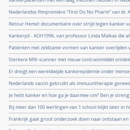
Kankerpatiënten met een laag inkomen hebben in Ned
verbetering
aan de ziekte te overlijden dan welvarende patiënten. B
Nederlandse filmpremière “First Do No Pharm” van dr. 
het Integraal Kankercentrum Nederland
november 2024
Retour Hemel: documentaire over strijd tegen kanker va
prostaatkanker heeft.
Kankerpil - AOH1996, van professor Linda Malkas die al
vernietigen is aan eerste patient gegeven in fase I stud
Patienten met zeldzame vormen van kanker overlijden v
diagnose in vergelijking met veel voorkomende vormen 
Sterkere MRI-scanner met nieuw contrastmiddel ontdek
kunnen vinden van gespecialiseerde behandelcentra
prostaatkanker in lymfklieren tot op 1 mm nauwkeurig b
Er dreigt een wereldwijde kankerepidemie onder mensen
aan Radboud universiteit.
aantal darmkankerpatienten stijgt enorm blijkt uit nieu
Nederlands vaccin gebruikt als immuuntherapie genees
corona vaccins?
osteacarcinoom en honden met blaaskanker reageren oo
Je hebt kanker en hoe ga je daarmee om? Ben je streng 
richt op het eiwit vimentine
anderen die het moeilijk hebben? Kennislink interview
Bij meer dan 100 leerlingen van 1 school blijkt later in
van een hersentumor voor te komen. Oorzaak is nog ond
Frankrijk gaat groot onderzoek doen naar ontstaan e
endometriose met een nationaal plan van aanpak.