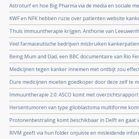
Astroturf en hoe Big Pharma via de media en sociale me
misleidt en manipuleert. Zie de TEDtalk van Sheryll Attk
KWF en NFK hebben ruzie over patienten website kanker
dupe te worden van machtstrijd aldus de Volkskrant
Thuis immuuntherapie krijgen. Anthonie van Leeuwenho
met immuuntherapie voor longkankerpatienten
Veel farmaceutische bedrijven misbruiken kankerpatie
wetenschappelijk onderzoek, aldus kritisch rapport va
Being Mum and Dad, een BBC documentaire van Rio Ferd
Manchester United die zijn vrouw Rebecca verloor aan
Medicijnen tegen kanker innemen met ontbijt zou effect
dosering zou miljoenen kunnen besparen
Dure medicijnen moeten goedkoper door deze zelf te 
Jan Schellens in de DWDD van 8 februari 2017
Immuuntherapie 2.0: ASCO komt met overzichtsrapport
ontwikkelingen bij kanker van afgelopen jaar en voors
Hersentumoren van type glioblastoma multiforme komt
voor terwijl laaggradige vormen van hersentumoren ver
Protonenbestraling komt beschikbaar in Delft en gaat v
mobiele telefoons?
vergoed worden
RIVM geeft via hun folder onjuiste en misleidende infor