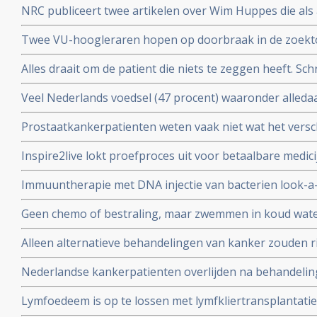
NRC publiceert twee artikelen over Wim Huppes die als 
alternatieve genezer patienten blijft behandelen met du
Twee VU-hoogleraren hopen op doorbraak in de zoektoc
tegen depressie, adhd of autisme, aldus artikel in de Vo
Alles draait om de patient die niets te zeggen heeft. Schr
Parool
Veel Nederlands voedsel (47 procent) waaronder alled
cornflakes, pasta en hagelslag is besmet met minerale
Prostaatkankerpatienten weten vaak niet wat het versch
kanker veroorzaken.
behandelingsopties voor hun eigen situatie met niet ui
Inspire2live lokt proefproces uit voor betaalbare medic
realiseren zich onvoldoende wat de verschillende bijw
patentrecht: wat gaat voor?
zijn
Immuuntherapie met DNA injectie van bacterien look-a-
melanomen geeft uitstekende resultaten in voorkomen v
Geen chemo of bestraling, maar zwemmen in koud wate
activering van immuunsysteem
kiezen voor niet toxische aanpak, door NRC alternati
Alleen alternatieve behandelingen van kanker zouden ri
hoger maken dan reguliere behandelingen.
Nederlandse kankerpatienten overlijden na behandelinge
Ross in Bracht Duitsland.
Lymfoedeem is op te lossen met lymfkliertransplantatie,
borstkankerpatient Mirjam Bosgraaf in de Volkskrant