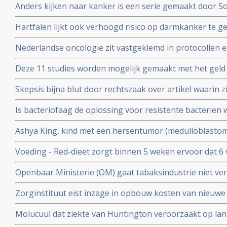
Anders kijken naar kanker is een serie gemaakt door S
experimenteren. Uitzending is. zondag 7 oktober 2018 
kankerpatiente en te zien bij het Algemeen Dagblad
Hartfalen lijkt ook verhoogd risico op darmkanker te 
(factoren) blijken voor hartfalen en darmkanker dezelfde
Nederlandse oncologie zit vastgeklemd in protocollen en 
bij kankerpatienten die voor second opinion naar buit
Deze 11 studies worden mogelijk gemaakt met het geld
ophaalde met zijn 11 steden zwemtocht.
Skepsis bijna blut door rechtszaak over artikel waarin z
Ruggero Santilli beschuldigen van kwakzalverij en bedr
Is bacteriofaag de oplossing voor resistente bacterien w
Antoinette Hertsenberg prijst deze aanpak aan in DWDD 
Ashya King, kind met een hersentumor (medulloblastoma)
door suikervrij dieet en protonenbestraling ondanks ho
Voeding - Red-dieet zorgt binnen 5 weken ervoor dat 6
ADHD afkomen en geen medicijnen meer nodig hebben.
Openbaar Ministerie (OM) gaat tabaksindustrie niet ver
kinderen voor deelname aan studie
sickofsmoking - zeggen artikel 12 procedure te starten.
Zorginstituut eist inzage in opbouw kosten van nieuwe
worden opgenomen in basisverzekering.
Molucuul dat ziekte van Huntington veroorzaakt op lan
korte termijn zonder gezonde cellen aan te tasten blijkt 