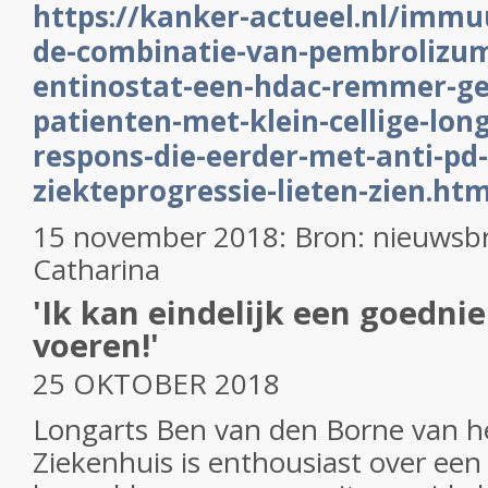
https://kanker-actueel.nl/imm
de-combinatie-van-pembrolizum
entinostat-een-hdac-remmer-gee
patienten-met-klein-cellige-lon
respons-die-eerder-met-anti-pd-
ziekteprogressie-lieten-zien.htm
15 november 2018: Bron: nieuwsbri
Catharina
'Ik kan eindelijk een goedn
voeren!'
25 OKTOBER 2018
Longarts Ben van den Borne van h
Ziekenhuis is enthousiast over ee