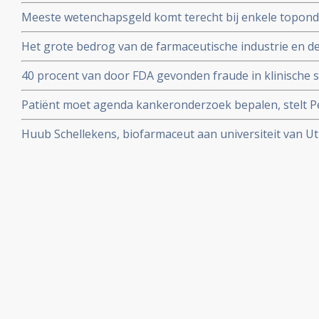
Veenendaal gerehabiliteerd door Medialogica en Volks
Meeste wetenchapsgeld komt terecht bij enkele topond
over meer dan 60 procent van al het geld voor vrij onde
Het grote bedrog van de farmaceutische industrie en d
blootgelegd door de Correspondent in mooi stuk onder
40 procent van door FDA gevonden fraude in klinische s
en vermeld in uiteindelijke medicijnvoorschriften.
Patiënt moet agenda kankeronderzoek bepalen, stelt Pet
column
Huub Schellekens, biofarmaceut aan universiteit van Utr
aan de kaak. Radioprogramma Argos volgde hem 2 jaar.