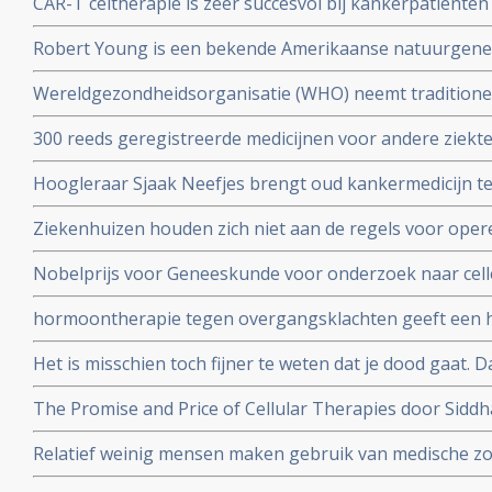
CAR-T celtherapie is zeer succesvol bij kankerpatienten
stoppen
op te strenge milieueisen, stellen 4 Nederlandse top 
Robert Young is een bekende Amerikaanse natuurgeneze
boeken over niet toxische middelen en dieet maar kwam 
Wereldgezondheidsorganisatie (WHO) neemt traditione
zijn verweer op video voor de Amerikaanse Commissie
TCM waaronder acupunctuur op in de International Statis
300 reeds geregistreerde medicijnen voor andere ziekt
Diseases and Related Health Problems (ICD).
Oncology (ReDO) - hebben ook effect bij kanker blijkt u
Hoogleraar Sjaak Neefjes brengt oud kankermedicijn te
AntiCancer Fund
dit onderwerp in de uitzending van DWDD met Sjaak Ne
Ziekenhuizen houden zich niet aan de regels voor oper
daarvoor gespecialiseerd ziekenhuis. Honderden kanke
Nobelprijs voor Geneeskunde voor onderzoek naar cell
extra risico
hormoontherapie tegen overgangsklachten geeft een h
werd gedacht. Blijkt uit grote meta-analyse van 58 epi
Het is misschien toch fijner te weten dat je dood gaat.
ging aan longkanker maar blijft toch leven en vertelt 
The Promise and Price of Cellular Therapies door Sidd
stamceltransplantatie naar CAR-T celtherapie
Relatief weinig mensen maken gebruik van medische zo
dat dit ook vergoed wordt, zo meldt de Europese Rek