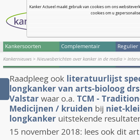
Kanker Actueel maakt gebruik van cookies om ons websiteverk
cookies om u gepersonalisee
Kankersoorten
Complementair
Regulier
Kankernieuws
>
Nieuwsberichten over kanker in de media
>
Inter
Raadpleeg ook
literatuurlijst spec
longkanker van arts-bioloog drs
Valstar
waar o.a.
TCM - Tradition
Medicijnen / kruiden
bij
niet-kle
longkanker
uitstekende resultaten
15 november 2018: lees ook dit art