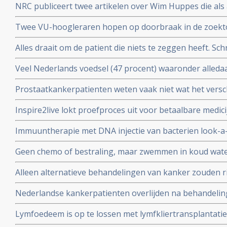
NRC publiceert twee artikelen over Wim Huppes die als 
alternatieve genezer patienten blijft behandelen met du
Twee VU-hoogleraren hopen op doorbraak in de zoektoc
tegen depressie, adhd of autisme, aldus artikel in de Vo
Alles draait om de patient die niets te zeggen heeft. Schr
Parool
Veel Nederlands voedsel (47 procent) waaronder alled
cornflakes, pasta en hagelslag is besmet met minerale
Prostaatkankerpatienten weten vaak niet wat het versch
kanker veroorzaken.
behandelingsopties voor hun eigen situatie met niet ui
Inspire2live lokt proefproces uit voor betaalbare medic
realiseren zich onvoldoende wat de verschillende bijw
patentrecht: wat gaat voor?
zijn
Immuuntherapie met DNA injectie van bacterien look-a-
melanomen geeft uitstekende resultaten in voorkomen v
Geen chemo of bestraling, maar zwemmen in koud wate
activering van immuunsysteem
kiezen voor niet toxische aanpak, door NRC alternati
Alleen alternatieve behandelingen van kanker zouden ri
hoger maken dan reguliere behandelingen.
Nederlandse kankerpatienten overlijden na behandelinge
Ross in Bracht Duitsland.
Lymfoedeem is op te lossen met lymfkliertransplantatie,
borstkankerpatient Mirjam Bosgraaf in de Volkskrant