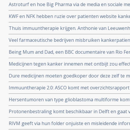
Astroturf en hoe Big Pharma via de media en sociale me
misleidt en manipuleert. Zie de TEDtalk van Sheryll Attk
KWF en NFK hebben ruzie over patienten website kanker
dupe te worden van machtstrijd aldus de Volkskrant
Thuis immuuntherapie krijgen. Anthonie van Leeuwenho
met immuuntherapie voor longkankerpatienten
Veel farmaceutische bedrijven misbruiken kankerpatie
wetenschappelijk onderzoek, aldus kritisch rapport va
Being Mum and Dad, een BBC documentaire van Rio Ferd
Manchester United die zijn vrouw Rebecca verloor aan
Medicijnen tegen kanker innemen met ontbijt zou effect
dosering zou miljoenen kunnen besparen
Dure medicijnen moeten goedkoper door deze zelf te 
Jan Schellens in de DWDD van 8 februari 2017
Immuuntherapie 2.0: ASCO komt met overzichtsrapport
ontwikkelingen bij kanker van afgelopen jaar en voors
Hersentumoren van type glioblastoma multiforme komt
voor terwijl laaggradige vormen van hersentumoren ver
Protonenbestraling komt beschikbaar in Delft en gaat v
mobiele telefoons?
vergoed worden
RIVM geeft via hun folder onjuiste en misleidende infor
darmkankeronderzoek onder de Nederlandse bevolking