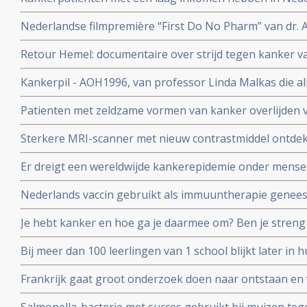
verbetering
aan de ziekte te overlijden dan welvarende patiënten. B
Nederlandse filmpremière “First Do No Pharm” van dr. 
het Integraal Kankercentrum Nederland
november 2024
Retour Hemel: documentaire over strijd tegen kanker va
prostaatkanker heeft.
Kankerpil - AOH1996, van professor Linda Malkas die al
vernietigen is aan eerste patient gegeven in fase I stud
Patienten met zeldzame vormen van kanker overlijden v
diagnose in vergelijking met veel voorkomende vormen 
Sterkere MRI-scanner met nieuw contrastmiddel ontdek
kunnen vinden van gespecialiseerde behandelcentra
prostaatkanker in lymfklieren tot op 1 mm nauwkeurig b
Er dreigt een wereldwijde kankerepidemie onder mensen
aan Radboud universiteit.
aantal darmkankerpatienten stijgt enorm blijkt uit nieu
Nederlands vaccin gebruikt als immuuntherapie genees
corona vaccins?
osteacarcinoom en honden met blaaskanker reageren oo
Je hebt kanker en hoe ga je daarmee om? Ben je streng 
richt op het eiwit vimentine
anderen die het moeilijk hebben? Kennislink interview
Bij meer dan 100 leerlingen van 1 school blijkt later in
van een hersentumor voor te komen. Oorzaak is nog ond
Frankrijk gaat groot onderzoek doen naar ontstaan e
endometriose met een nationaal plan van aanpak.