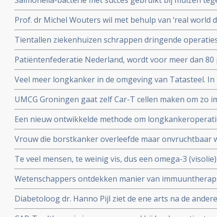
Salmonella-bacterie met succes gebruikt bij muizen te
kankers. Blijkt uit onderzoek aan universiteit van Leuv
Prof. dr Michel Wouters wil met behulp van ‘real world 
behandelprocessen verbeteren en studieresultaten toet
Tientallen ziekenhuizen schrappen dringende operati
operaties voor kankerpatienten en stamceltransplantat
Patiëntenfederatie Nederland, wordt voor meer dan 80 
ministerie van Volksgezondheid en zorgverzekeraars e
Veel meer longkanker in de omgeving van Tatasteel. I
over hun onafhankelijkheid.
dan 50 procent meer longkanker voor in vergelijking me
UMCG Groningen gaat zelf Car-T cellen maken om zo 
cellen sneller en goedkoper te geven aan kankerpatien
Een nieuw ontwikkelde methode om longkankeroperati
virtualrealitybril blijkt zeer succesvol. Aldus chirurge
Vrouw die borstkanker overleefde maar onvruchtbaar
chemotherapie krijgt toch baby door ingevroren eitje m
Te veel mensen, te weinig vis, dus een omega-3 (visolie
toe te passen.
gepubliceerd in Nature
Wetenschappers ontdekken manier van immuuntherapie 
eiwit MR1 die voor alle vormen van kanker toepasbaar
Diabetoloog dr. Hanno Pijl ziet de ene arts na de ander
Nationaal gezondheidsplan om welvaartsziekten als dia