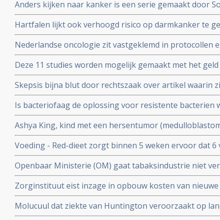
Anders kijken naar kanker is een serie gemaakt door S
experimenteren. Uitzending is. zondag 7 oktober 2018 
kankerpatiente en te zien bij het Algemeen Dagblad
Hartfalen lijkt ook verhoogd risico op darmkanker te 
(factoren) blijken voor hartfalen en darmkanker dezelfde
Nederlandse oncologie zit vastgeklemd in protocollen en 
bij kankerpatienten die voor second opinion naar buit
Deze 11 studies worden mogelijk gemaakt met het geld
ophaalde met zijn 11 steden zwemtocht.
Skepsis bijna blut door rechtszaak over artikel waarin z
Ruggero Santilli beschuldigen van kwakzalverij en bedr
Is bacteriofaag de oplossing voor resistente bacterien w
Antoinette Hertsenberg prijst deze aanpak aan in DWDD 
Ashya King, kind met een hersentumor (medulloblastoma)
door suikervrij dieet en protonenbestraling ondanks ho
Voeding - Red-dieet zorgt binnen 5 weken ervoor dat 6
ADHD afkomen en geen medicijnen meer nodig hebben.
Openbaar Ministerie (OM) gaat tabaksindustrie niet ver
kinderen voor deelname aan studie
sickofsmoking - zeggen artikel 12 procedure te starten.
Zorginstituut eist inzage in opbouw kosten van nieuwe
worden opgenomen in basisverzekering.
Molucuul dat ziekte van Huntington veroorzaakt op lan
korte termijn zonder gezonde cellen aan te tasten blijkt 