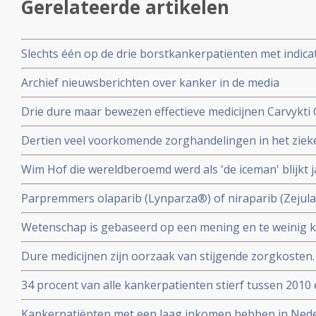
Gerelateerde artikelen
Slechts één op de drie borstkankerpatiënten met indicat
genprofieltest die onnodige chemotherapie kan voork
Archief nieuwsberichten over kanker in de media
Drie dure maar bewezen effectieve medicijnen Carvykti 
Enhertu Trastuzumab Deruxtecan en Xenpozyme Olipud
Dertien veel voorkomende zorghandelingen in het ziek
uit het basispakket omdat ze te duur zijn
uit de richtlijnen omdat de effectiviteit niet bewezen is.
Wim Hof die wereldberoemd werd als 'de iceman' blijkt j
geterroriseerd te hebben en wordt beschuldigd door e
Parpremmers olaparib (Lynparza®) of niraparib (Zejul
huiselijk geweld
borstkanker worden gedeeltelijk uit basisverzekering g
Wetenschap is gebaseerd op een mening en te weinig kr
Nederland
collega's n.a.v. 30 diepte interviews met hoogleraren, u
Dure medicijnen zijn oorzaak van stijgende zorgkosten.
postdocs, assistenten in opleiding (PhD’ers) en wetens
opsporingstechnieken zorgt voor meer kankerdiagnoses
34 procent van alle kankerpatienten stierf tussen 2010 
IKNL en RIVM
diagnose. Toch spreekt Integraal Kankercentrum Neder
Kankerpatiënten met een laag inkomen hebben in Ned