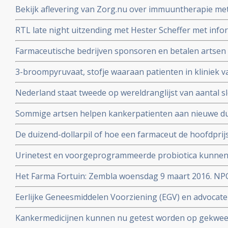
Bekijk aflevering van Zorg.nu over immuuntherapie met 
Schumacher d.d. 1 novermber 2016
RTL late night uitzending met Hester Scheffer met infor
irreversible electroporation
Farmaceutische bedrijven sponsoren en betalen artsen 
jaren. Onafhankelijkheid van artsen en patientenvereni
3-broompyruvaat, stofje waaraan patienten in kliniek va
soms ook genezende behandeling voor uitgezaaide kan
Nederland staat tweede op wereldranglijst van aantal 
Alcohol, roken, reflux - maagzuur en obesitas zijn gro
Sommige artsen helpen kankerpatienten aan nieuwe du
slokdarmkanker
met een farmaceutisch bedrijf
De duizend-dollarpil of hoe een farmaceut de hoofdprij
genezend medicijn voor hepatitis-C
Urinetest en voorgeprogrammeerde probiotica kunnen 
stadium opsporen volgens prof. dr. Sangeeta Bhatia
Het Farma Fortuin: Zembla woensdag 9 maart 2016. NP
medicijnen zo duur zijn en wie er allemaal aan verdiene
Eerlijke Geneesmiddelen Voorziening (EGV) en advocate
zeer dubieuze rol door belangenverstrengeling in vasts
Kankermedicijnen kunnen nu getest worden op gekwee
dure medicijnen