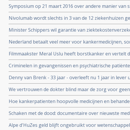
welke het beste aanslaat. Zie Hans Clevers met mooie 
Symposium op 21 maart 2016 over andere manier van s
patienten voor voeding en ziektes: Beyond RCT’s: towar
Nivolumab wordt slechts in 3 van de 12 ziekenhuizen 
strategies in food and health
longkankerpatienten terwijl ze verplicht zijn dit wel te g
Minister Schippers wil garantie van ziektekostenverze
dure medicijnen bij kanker.
Nederland betaalt veel meer voor kankermedicijnen, so
andere landen blijkt uit vergelijkend onderzoek tussen 
Filmmaakster Meral Uslu heeft borstkanker en vertelt d
Kanker die wordt uitgezonden op maandag 30 novemb
Criminelen in gevangenissen en psychiatrische patiënte
voedingssupplementen binnen onderzoeksverband met a
Denny van Brenk - 33 jaar - overleeft nu 1 jaar in leve
te beïnvloeden.
door chemo pomp in New York, maar hij heeft alles zel
We vertrouwen de dokter blind maar de zorg voor geen
Correspondent ging uit op onderzoek maar ook hij komt e
Hoe kankerpatienten hoopvolle medicijnen en behand
waardoor zelfs oncologen in opstand komen.
Schaken met de dood: documentaire over nieuwste medi
personalised medicine in het AvL - Anthonie van Leeuw
Alpe d'HuZes geld blijft ongebruikt voor wetenschappe