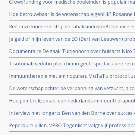
Crowdfunding voor medische doeleinden is populair maa
en oncologen maken zich zorgen
Hoe betrouwbaar is de wetenschap eigenlijk? Rosanne H
en Job de Vrieze bekijkt het van zijn kant in een colum
Red onze kinderen: stop de tabaksindustrie! Doe mee 
door roken kanker kreeg en haar kinderen en alle ande
Je geld of mijn leven van de EO (Bert van Leeuwen) prob
beschermen.
patienten die alleen in het buitenland nog behandeld 
Documentaire De zaak Tuitjenhorn over huisarts Nico
en hun kinderen in conflict met Inspectie voor de Gez
Tisotumab vedotin plus chemo geeft spectaculaire resul
te zien op NPO 2 om 20.25 uur.
zwaarvoorbehandelde kankerpatienten met verschillen
Immuuntherapie met aminozuren, MuTaTu protocol, zal 
kanker met solide tumoren. copy 1
kunnen genezen schrijven Israelische onderzoekers
De wetenschap achter de verbanning van vetzucht, alcoh
NRC over het preventieakkoord van Staatssecretaris Pa
Hoe pembrolizumab, een nederlands immuuntherapeutis
wereld verovert
Interview met longarts Ben van den Borne over succes 
kleincellige longkanker
Peperdure pillen, VPRO Tegenlicht volgt vijf professiona
en vanuit hun persoonlijke betrokkenheid in actie ko