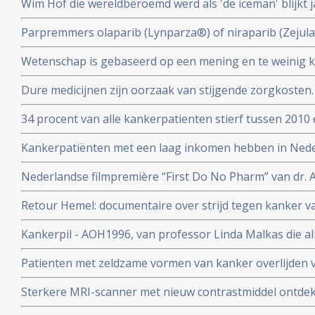
Wim Hof die wereldberoemd werd als 'de iceman' blijkt j
geterroriseerd te hebben en wordt beschuldigd door e
Parpremmers olaparib (Lynparza®) of niraparib (Zejul
huiselijk geweld
borstkanker worden gedeeltelijk uit basisverzekering g
Wetenschap is gebaseerd op een mening en te weinig kr
Nederland
collega's n.a.v. 30 diepte interviews met hoogleraren, u
Dure medicijnen zijn oorzaak van stijgende zorgkosten.
postdocs, assistenten in opleiding (PhD’ers) en wetens
opsporingstechnieken zorgt voor meer kankerdiagnoses
34 procent van alle kankerpatienten stierf tussen 2010 
IKNL en RIVM
diagnose. Toch spreekt Integraal Kankercentrum Neder
Kankerpatiënten met een laag inkomen hebben in Ned
verbetering
aan de ziekte te overlijden dan welvarende patiënten. B
Nederlandse filmpremière “First Do No Pharm” van dr. 
het Integraal Kankercentrum Nederland
november 2024
Retour Hemel: documentaire over strijd tegen kanker va
prostaatkanker heeft.
Kankerpil - AOH1996, van professor Linda Malkas die al
vernietigen is aan eerste patient gegeven in fase I stud
Patienten met zeldzame vormen van kanker overlijden v
diagnose in vergelijking met veel voorkomende vormen 
Sterkere MRI-scanner met nieuw contrastmiddel ontdek
kunnen vinden van gespecialiseerde behandelcentra
prostaatkanker in lymfklieren tot op 1 mm nauwkeurig b