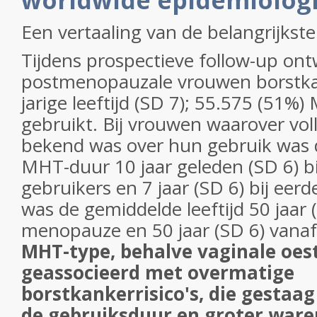
worldwide epidemiologi
Een vertaaling van de belangrijkste
Tijdens prospectieve follow-up on
postmenopauzale vrouwen borstka
jarige leeftijd (SD 7); 55.575 (51
gebruikt. Bij vrouwen waarover vol
bekend was over hun gebruik was
MHT-duur 10 jaar geleden (SD 6) bi
gebruikers en 7 jaar (SD 6) bij eer
was de gemiddelde leeftijd 50 jaar (
menopauze en 50 jaar (SD 6) vana
MHT-type, behalve vaginale oes
geassocieerd met overmatige
borstkankerrisico's, die gesta
de gebruiksduur en groter ware