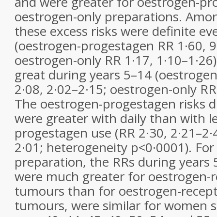
and were greater for oestrogen-p
oestrogen-only preparations. Amon
these excess risks were definite ev
(oestrogen-progestagen RR 1·60, 9
oestrogen-only RR 1·17, 1·10–1·26)
great during years 5–14 (oestroge
2·08, 2·02–2·15; oestrogen-only RR 
The oestrogen-progestagen risks d
were greater with daily than with l
progestagen use (RR 2·30, 2·21–2
2·01; heterogeneity p<0·0001). For
preparation, the RRs during years 
were much greater for oestrogen-r
tumours than for oestrogen-recept
tumours, were similar for women 