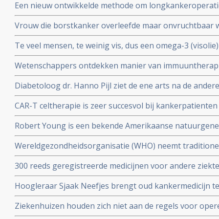
Een nieuw ontwikkelde methode om longkankeroperati
virtualrealitybril blijkt zeer succesvol. Aldus chirurge
Vrouw die borstkanker overleefde maar onvruchtbaar
chemotherapie krijgt toch baby door ingevroren eitje m
Te veel mensen, te weinig vis, dus een omega-3 (visolie
toe te passen.
gepubliceerd in Nature
Wetenschappers ontdekken manier van immuuntherapie 
eiwit MR1 die voor alle vormen van kanker toepasbaar
Diabetoloog dr. Hanno Pijl ziet de ene arts na de ander
Nationaal gezondheidsplan om welvaartsziekten als dia
CAR-T celtherapie is zeer succesvol bij kankerpatienten
stoppen
op te strenge milieueisen, stellen 4 Nederlandse top 
Robert Young is een bekende Amerikaanse natuurgeneze
boeken over niet toxische middelen en dieet maar kwam 
Wereldgezondheidsorganisatie (WHO) neemt traditione
zijn verweer op video voor de Amerikaanse Commissie
TCM waaronder acupunctuur op in de International Statis
300 reeds geregistreerde medicijnen voor andere ziekt
Diseases and Related Health Problems (ICD).
Oncology (ReDO) - hebben ook effect bij kanker blijkt u
Hoogleraar Sjaak Neefjes brengt oud kankermedicijn te
AntiCancer Fund
dit onderwerp in de uitzending van DWDD met Sjaak Ne
Ziekenhuizen houden zich niet aan de regels voor oper
daarvoor gespecialiseerd ziekenhuis. Honderden kanke