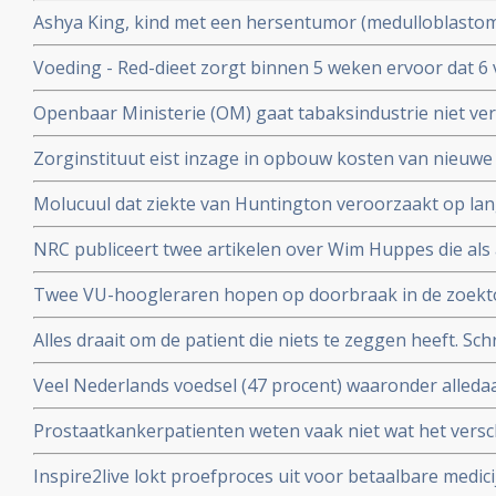
Antoinette Hertsenberg prijst deze aanpak aan in DWDD 
Ashya King, kind met een hersentumor (medulloblastoma)
door suikervrij dieet en protonenbestraling ondanks ho
Voeding - Red-dieet zorgt binnen 5 weken ervoor dat 6
ADHD afkomen en geen medicijnen meer nodig hebben.
Openbaar Ministerie (OM) gaat tabaksindustrie niet ver
kinderen voor deelname aan studie
sickofsmoking - zeggen artikel 12 procedure te starten.
Zorginstituut eist inzage in opbouw kosten van nieuwe
worden opgenomen in basisverzekering.
Molucuul dat ziekte van Huntington veroorzaakt op lan
korte termijn zonder gezonde cellen aan te tasten blijkt 
NRC publiceert twee artikelen over Wim Huppes die als 
alternatieve genezer patienten blijft behandelen met du
Twee VU-hoogleraren hopen op doorbraak in de zoektoc
tegen depressie, adhd of autisme, aldus artikel in de Vo
Alles draait om de patient die niets te zeggen heeft. Schr
Parool
Veel Nederlands voedsel (47 procent) waaronder alled
cornflakes, pasta en hagelslag is besmet met minerale
Prostaatkankerpatienten weten vaak niet wat het versch
kanker veroorzaken.
behandelingsopties voor hun eigen situatie met niet ui
Inspire2live lokt proefproces uit voor betaalbare medic
realiseren zich onvoldoende wat de verschillende bijw