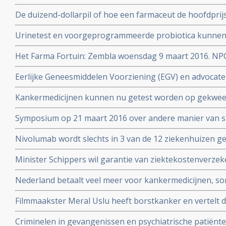
met een farmaceutisch bedrijf
De duizend-dollarpil of hoe een farmaceut de hoofdprij
genezend medicijn voor hepatitis-C
Urinetest en voorgeprogrammeerde probiotica kunnen 
stadium opsporen volgens prof. dr. Sangeeta Bhatia
Het Farma Fortuin: Zembla woensdag 9 maart 2016. NP
medicijnen zo duur zijn en wie er allemaal aan verdiene
Eerlijke Geneesmiddelen Voorziening (EGV) en advocate
zeer dubieuze rol door belangenverstrengeling in vasts
Kankermedicijnen kunnen nu getest worden op gekwee
dure medicijnen
welke het beste aanslaat. Zie Hans Clevers met mooie 
Symposium op 21 maart 2016 over andere manier van s
patienten voor voeding en ziektes: Beyond RCT’s: towar
Nivolumab wordt slechts in 3 van de 12 ziekenhuizen 
strategies in food and health
longkankerpatienten terwijl ze verplicht zijn dit wel te g
Minister Schippers wil garantie van ziektekostenverze
dure medicijnen bij kanker.
Nederland betaalt veel meer voor kankermedicijnen, so
andere landen blijkt uit vergelijkend onderzoek tussen 
Filmmaakster Meral Uslu heeft borstkanker en vertelt d
Kanker die wordt uitgezonden op maandag 30 novemb
Criminelen in gevangenissen en psychiatrische patiënte