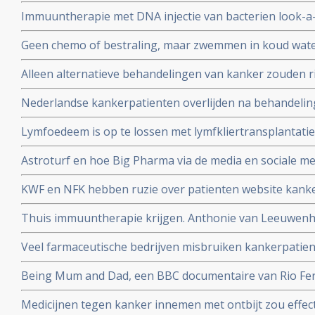
patentrecht: wat gaat voor?
zijn
Immuuntherapie met DNA injectie van bacterien look-a-
melanomen geeft uitstekende resultaten in voorkomen v
Geen chemo of bestraling, maar zwemmen in koud wate
activering van immuunsysteem
kiezen voor niet toxische aanpak, door NRC alternati
Alleen alternatieve behandelingen van kanker zouden ri
hoger maken dan reguliere behandelingen.
Nederlandse kankerpatienten overlijden na behandelinge
Ross in Bracht Duitsland.
Lymfoedeem is op te lossen met lymfkliertransplantatie,
borstkankerpatient Mirjam Bosgraaf in de Volkskrant
Astroturf en hoe Big Pharma via de media en sociale me
misleidt en manipuleert. Zie de TEDtalk van Sheryll Attk
KWF en NFK hebben ruzie over patienten website kanker
dupe te worden van machtstrijd aldus de Volkskrant
Thuis immuuntherapie krijgen. Anthonie van Leeuwenho
met immuuntherapie voor longkankerpatienten
Veel farmaceutische bedrijven misbruiken kankerpatie
wetenschappelijk onderzoek, aldus kritisch rapport va
Being Mum and Dad, een BBC documentaire van Rio Ferd
Manchester United die zijn vrouw Rebecca verloor aan
Medicijnen tegen kanker innemen met ontbijt zou effect