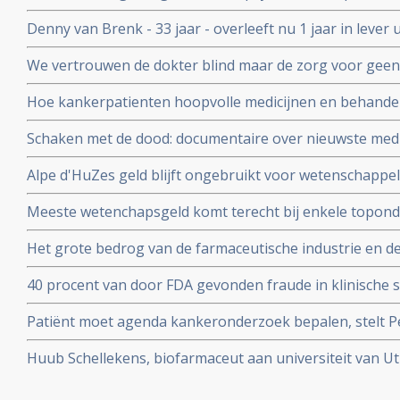
voedingssupplementen binnen onderzoeksverband met a
Denny van Brenk - 33 jaar - overleeft nu 1 jaar in leve
te beïnvloeden.
door chemo pomp in New York, maar hij heeft alles zel
We vertrouwen de dokter blind maar de zorg voor geen
Correspondent ging uit op onderzoek maar ook hij komt e
Hoe kankerpatienten hoopvolle medicijnen en behand
waardoor zelfs oncologen in opstand komen.
Schaken met de dood: documentaire over nieuwste medi
personalised medicine in het AvL - Anthonie van Leeuw
Alpe d'HuZes geld blijft ongebruikt voor wetenschappe
Veenendaal gerehabiliteerd door Medialogica en Volks
Meeste wetenchapsgeld komt terecht bij enkele topond
over meer dan 60 procent van al het geld voor vrij onde
Het grote bedrog van de farmaceutische industrie en d
blootgelegd door de Correspondent in mooi stuk onder
40 procent van door FDA gevonden fraude in klinische s
en vermeld in uiteindelijke medicijnvoorschriften.
Patiënt moet agenda kankeronderzoek bepalen, stelt Pet
column
Huub Schellekens, biofarmaceut aan universiteit van Utr
aan de kaak. Radioprogramma Argos volgde hem 2 jaar.