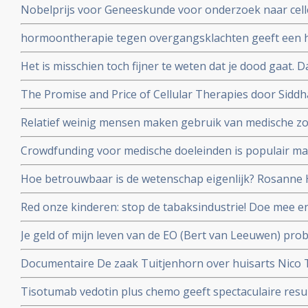
Nobelprijs voor Geneeskunde voor onderzoek naar cell
extra risico
hormoontherapie tegen overgangsklachten geeft een h
werd gedacht. Blijkt uit grote meta-analyse van 58 epi
Het is misschien toch fijner te weten dat je dood gaat.
ging aan longkanker maar blijft toch leven en vertelt 
The Promise and Price of Cellular Therapies door Sidd
stamceltransplantatie naar CAR-T celtherapie
Relatief weinig mensen maken gebruik van medische zo
dat dit ook vergoed wordt, zo meldt de Europese Rek
Crowdfunding voor medische doeleinden is populair maa
en oncologen maken zich zorgen
Hoe betrouwbaar is de wetenschap eigenlijk? Rosanne H
en Job de Vrieze bekijkt het van zijn kant in een colum
Red onze kinderen: stop de tabaksindustrie! Doe mee 
door roken kanker kreeg en haar kinderen en alle ande
Je geld of mijn leven van de EO (Bert van Leeuwen) prob
beschermen.
patienten die alleen in het buitenland nog behandeld 
Documentaire De zaak Tuitjenhorn over huisarts Nico
en hun kinderen in conflict met Inspectie voor de Gez
Tisotumab vedotin plus chemo geeft spectaculaire resul
te zien op NPO 2 om 20.25 uur.
zwaarvoorbehandelde kankerpatienten met verschillen