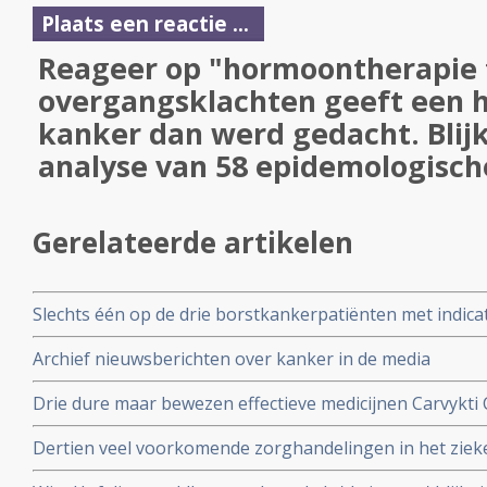
Plaats een reactie ...
Reageer op "hormoontherapie
overgangsklachten geeft een h
kanker dan werd gedacht. Blijk
analyse van 58 epidemologisch
Gerelateerde artikelen
Slechts één op de drie borstkankerpatiënten met indicat
genprofieltest die onnodige chemotherapie kan voork
Archief nieuwsberichten over kanker in de media
Drie dure maar bewezen effectieve medicijnen Carvykti 
Enhertu Trastuzumab Deruxtecan en Xenpozyme Olipud
Dertien veel voorkomende zorghandelingen in het ziek
uit het basispakket omdat ze te duur zijn
uit de richtlijnen omdat de effectiviteit niet bewezen is.