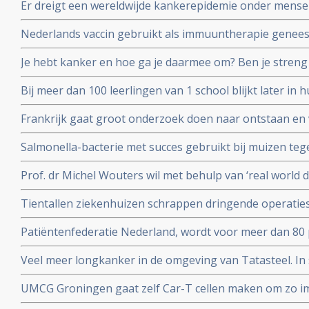
Er dreigt een wereldwijde kankerepidemie onder mensen
aan Radboud universiteit.
aantal darmkankerpatienten stijgt enorm blijkt uit nieu
Nederlands vaccin gebruikt als immuuntherapie genees
corona vaccins?
osteacarcinoom en honden met blaaskanker reageren oo
Je hebt kanker en hoe ga je daarmee om? Ben je streng 
richt op het eiwit vimentine
anderen die het moeilijk hebben? Kennislink interview
Bij meer dan 100 leerlingen van 1 school blijkt later in
van een hersentumor voor te komen. Oorzaak is nog ond
Frankrijk gaat groot onderzoek doen naar ontstaan e
endometriose met een nationaal plan van aanpak.
Salmonella-bacterie met succes gebruikt bij muizen te
kankers. Blijkt uit onderzoek aan universiteit van Leuv
Prof. dr Michel Wouters wil met behulp van ‘real world 
behandelprocessen verbeteren en studieresultaten toet
Tientallen ziekenhuizen schrappen dringende operati
operaties voor kankerpatienten en stamceltransplantat
Patiëntenfederatie Nederland, wordt voor meer dan 80 
ministerie van Volksgezondheid en zorgverzekeraars e
Veel meer longkanker in de omgeving van Tatasteel. I
over hun onafhankelijkheid.
dan 50 procent meer longkanker voor in vergelijking me
UMCG Groningen gaat zelf Car-T cellen maken om zo 
cellen sneller en goedkoper te geven aan kankerpatien