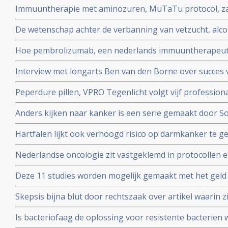
Immuuntherapie met aminozuren, MuTaTu protocol, zal 
kanker met solide tumoren. copy 1
kunnen genezen schrijven Israelische onderzoekers
De wetenschap achter de verbanning van vetzucht, alcoh
NRC over het preventieakkoord van Staatssecretaris Pa
Hoe pembrolizumab, een nederlands immuuntherapeutis
wereld verovert
Interview met longarts Ben van den Borne over succes 
kleincellige longkanker
Peperdure pillen, VPRO Tegenlicht volgt vijf professiona
en vanuit hun persoonlijke betrokkenheid in actie ko
Anders kijken naar kanker is een serie gemaakt door S
experimenteren. Uitzending is. zondag 7 oktober 2018 
kankerpatiente en te zien bij het Algemeen Dagblad
Hartfalen lijkt ook verhoogd risico op darmkanker te 
(factoren) blijken voor hartfalen en darmkanker dezelfde
Nederlandse oncologie zit vastgeklemd in protocollen en 
bij kankerpatienten die voor second opinion naar buit
Deze 11 studies worden mogelijk gemaakt met het geld
ophaalde met zijn 11 steden zwemtocht.
Skepsis bijna blut door rechtszaak over artikel waarin z
Ruggero Santilli beschuldigen van kwakzalverij en bedr
Is bacteriofaag de oplossing voor resistente bacterien w