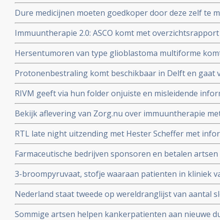
dosering zou miljoenen kunnen besparen
Dure medicijnen moeten goedkoper door deze zelf te 
Jan Schellens in de DWDD van 8 februari 2017
Immuuntherapie 2.0: ASCO komt met overzichtsrapport
ontwikkelingen bij kanker van afgelopen jaar en voors
Hersentumoren van type glioblastoma multiforme komt
voor terwijl laaggradige vormen van hersentumoren ver
Protonenbestraling komt beschikbaar in Delft en gaat v
mobiele telefoons?
vergoed worden
RIVM geeft via hun folder onjuiste en misleidende infor
darmkankeronderzoek onder de Nederlandse bevolking
Bekijk aflevering van Zorg.nu over immuuntherapie met 
Schumacher d.d. 1 novermber 2016
RTL late night uitzending met Hester Scheffer met infor
irreversible electroporation
Farmaceutische bedrijven sponsoren en betalen artsen 
jaren. Onafhankelijkheid van artsen en patientenvereni
3-broompyruvaat, stofje waaraan patienten in kliniek va
soms ook genezende behandeling voor uitgezaaide kan
Nederland staat tweede op wereldranglijst van aantal 
Alcohol, roken, reflux - maagzuur en obesitas zijn gro
Sommige artsen helpen kankerpatienten aan nieuwe du
slokdarmkanker