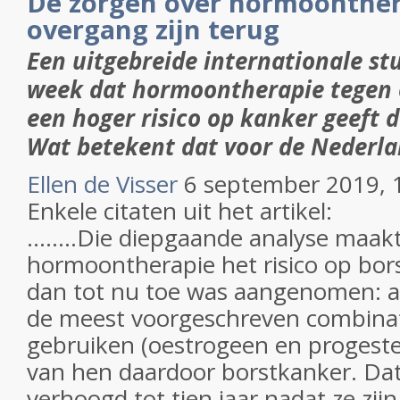
De zorgen over hormoonther
overgang zijn terug
Een uitgebreide internationale st
week dat hormoontherapie tegen
een hoger risico op kanker geeft 
Wat betekent dat voor de Nederl
Ellen de Visser
6 september 2019, 
Enkele citaten uit het artikel:
........Die diepgaande analyse maakte
hormoontherapie het risico op bor
dan tot nu toe was aangenomen: al
de meest voorgeschreven combina
gebruiken (oestrogeen en progeste
van hen daardoor borstkanker. Dat r
verhoogd tot tien jaar nadat ze zijn 