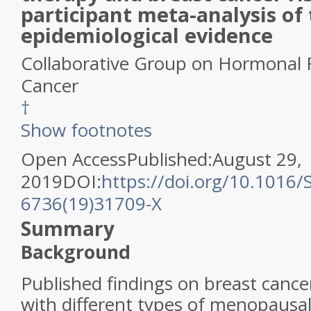
participant meta-analysis of
epidemiological evidence
Collaborative Group on Hormonal F
Cancer
†
Show footnotes
Open Access
Published:
August 29,
2019
DOI:
https://doi.org/10.1016/
6736(19)31709-X
Summary
Background
Published findings on breast cancer
with different types of menopaus