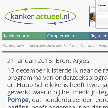
Kanker 
Kankersoorten
Complementair
Regulier
Kankernieuws
>
Nieuwsberichten over kanker in de media
>
Huub 
21 januari 2015: Bron: Argos
13 december luisterde ik naar de r
programma van onderzoeksprogra
dr. Huub Schellekens heeft twee ja
gewerkt waarin hij het medicijn t
Pompe,
dat honderduizenden euro'
patiënt, heeft nagemaakt en dat 