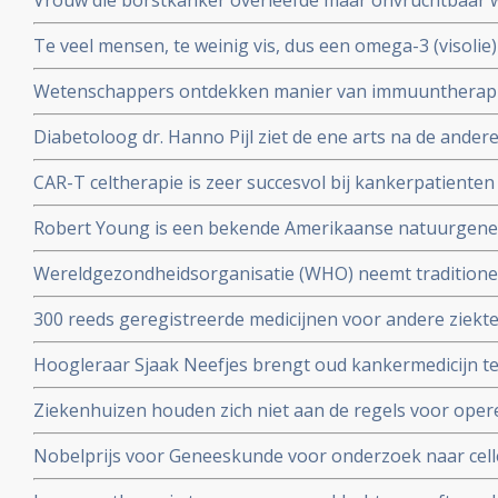
Vrouw die borstkanker overleefde maar onvruchtbaar
chemotherapie krijgt toch baby door ingevroren eitje m
Te veel mensen, te weinig vis, dus een omega-3 (visolie
toe te passen.
gepubliceerd in Nature
Wetenschappers ontdekken manier van immuuntherapie 
eiwit MR1 die voor alle vormen van kanker toepasbaar
Diabetoloog dr. Hanno Pijl ziet de ene arts na de ander
Nationaal gezondheidsplan om welvaartsziekten als dia
CAR-T celtherapie is zeer succesvol bij kankerpatienten
stoppen
op te strenge milieueisen, stellen 4 Nederlandse top 
Robert Young is een bekende Amerikaanse natuurgeneze
boeken over niet toxische middelen en dieet maar kwam 
Wereldgezondheidsorganisatie (WHO) neemt traditione
zijn verweer op video voor de Amerikaanse Commissie
TCM waaronder acupunctuur op in de International Statis
300 reeds geregistreerde medicijnen voor andere ziekt
Diseases and Related Health Problems (ICD).
Oncology (ReDO) - hebben ook effect bij kanker blijkt u
Hoogleraar Sjaak Neefjes brengt oud kankermedicijn te
AntiCancer Fund
dit onderwerp in de uitzending van DWDD met Sjaak Ne
Ziekenhuizen houden zich niet aan de regels voor oper
daarvoor gespecialiseerd ziekenhuis. Honderden kanke
Nobelprijs voor Geneeskunde voor onderzoek naar cell
extra risico