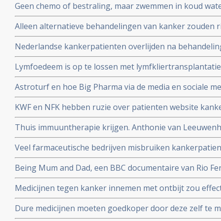
Geen chemo of bestraling, maar zwemmen in koud wate
activering van immuunsysteem
kiezen voor niet toxische aanpak, door NRC alternati
Alleen alternatieve behandelingen van kanker zouden ri
hoger maken dan reguliere behandelingen.
Nederlandse kankerpatienten overlijden na behandelinge
Ross in Bracht Duitsland.
Lymfoedeem is op te lossen met lymfkliertransplantatie,
borstkankerpatient Mirjam Bosgraaf in de Volkskrant
Astroturf en hoe Big Pharma via de media en sociale me
misleidt en manipuleert. Zie de TEDtalk van Sheryll Attk
KWF en NFK hebben ruzie over patienten website kanker
dupe te worden van machtstrijd aldus de Volkskrant
Thuis immuuntherapie krijgen. Anthonie van Leeuwenho
met immuuntherapie voor longkankerpatienten
Veel farmaceutische bedrijven misbruiken kankerpatie
wetenschappelijk onderzoek, aldus kritisch rapport va
Being Mum and Dad, een BBC documentaire van Rio Ferd
Manchester United die zijn vrouw Rebecca verloor aan
Medicijnen tegen kanker innemen met ontbijt zou effect
dosering zou miljoenen kunnen besparen
Dure medicijnen moeten goedkoper door deze zelf te 
Jan Schellens in de DWDD van 8 februari 2017