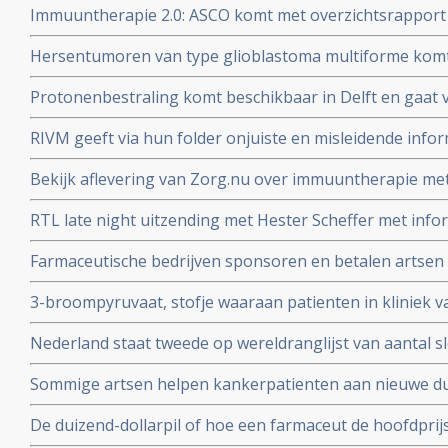
Immuuntherapie 2.0: ASCO komt met overzichtsrapport
ontwikkelingen bij kanker van afgelopen jaar en voors
Hersentumoren van type glioblastoma multiforme komt
voor terwijl laaggradige vormen van hersentumoren ver
Protonenbestraling komt beschikbaar in Delft en gaat v
mobiele telefoons?
vergoed worden
RIVM geeft via hun folder onjuiste en misleidende infor
darmkankeronderzoek onder de Nederlandse bevolking
Bekijk aflevering van Zorg.nu over immuuntherapie met 
Schumacher d.d. 1 novermber 2016
RTL late night uitzending met Hester Scheffer met infor
irreversible electroporation
Farmaceutische bedrijven sponsoren en betalen artsen 
jaren. Onafhankelijkheid van artsen en patientenvereni
3-broompyruvaat, stofje waaraan patienten in kliniek va
soms ook genezende behandeling voor uitgezaaide kan
Nederland staat tweede op wereldranglijst van aantal 
Alcohol, roken, reflux - maagzuur en obesitas zijn gro
Sommige artsen helpen kankerpatienten aan nieuwe du
slokdarmkanker
met een farmaceutisch bedrijf
De duizend-dollarpil of hoe een farmaceut de hoofdprij
genezend medicijn voor hepatitis-C