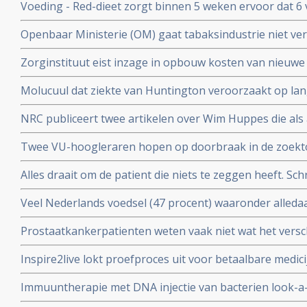
Voeding - Red-dieet zorgt binnen 5 weken ervoor dat 6
ADHD afkomen en geen medicijnen meer nodig hebben.
Openbaar Ministerie (OM) gaat tabaksindustrie niet ver
kinderen voor deelname aan studie
sickofsmoking - zeggen artikel 12 procedure te starten.
Zorginstituut eist inzage in opbouw kosten van nieuwe
worden opgenomen in basisverzekering.
Molucuul dat ziekte van Huntington veroorzaakt op lan
korte termijn zonder gezonde cellen aan te tasten blijkt 
NRC publiceert twee artikelen over Wim Huppes die als 
alternatieve genezer patienten blijft behandelen met du
Twee VU-hoogleraren hopen op doorbraak in de zoektoc
tegen depressie, adhd of autisme, aldus artikel in de Vo
Alles draait om de patient die niets te zeggen heeft. Schr
Parool
Veel Nederlands voedsel (47 procent) waaronder alled
cornflakes, pasta en hagelslag is besmet met minerale
Prostaatkankerpatienten weten vaak niet wat het versch
kanker veroorzaken.
behandelingsopties voor hun eigen situatie met niet ui
Inspire2live lokt proefproces uit voor betaalbare medic
realiseren zich onvoldoende wat de verschillende bijw
patentrecht: wat gaat voor?
zijn
Immuuntherapie met DNA injectie van bacterien look-a-
melanomen geeft uitstekende resultaten in voorkomen v