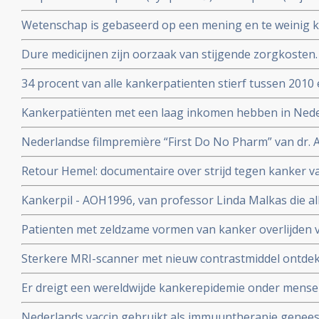
borstkanker worden gedeeltelijk uit basisverzekering g
Wetenschap is gebaseerd op een mening en te weinig kr
Nederland
collega's n.a.v. 30 diepte interviews met hoogleraren, u
Dure medicijnen zijn oorzaak van stijgende zorgkosten.
postdocs, assistenten in opleiding (PhD’ers) en wetens
opsporingstechnieken zorgt voor meer kankerdiagnoses
34 procent van alle kankerpatienten stierf tussen 2010 
IKNL en RIVM
diagnose. Toch spreekt Integraal Kankercentrum Neder
Kankerpatiënten met een laag inkomen hebben in Ned
verbetering
aan de ziekte te overlijden dan welvarende patiënten. B
Nederlandse filmpremière “First Do No Pharm” van dr. 
het Integraal Kankercentrum Nederland
november 2024
Retour Hemel: documentaire over strijd tegen kanker va
prostaatkanker heeft.
Kankerpil - AOH1996, van professor Linda Malkas die al
vernietigen is aan eerste patient gegeven in fase I stud
Patienten met zeldzame vormen van kanker overlijden v
diagnose in vergelijking met veel voorkomende vormen 
Sterkere MRI-scanner met nieuw contrastmiddel ontdek
kunnen vinden van gespecialiseerde behandelcentra
prostaatkanker in lymfklieren tot op 1 mm nauwkeurig b
Er dreigt een wereldwijde kankerepidemie onder mensen
aan Radboud universiteit.
aantal darmkankerpatienten stijgt enorm blijkt uit nieu
Nederlands vaccin gebruikt als immuuntherapie genees