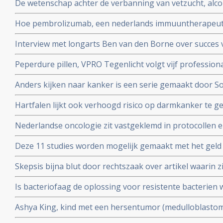
De wetenschap achter de verbanning van vetzucht, alcoh
NRC over het preventieakkoord van Staatssecretaris Pa
Hoe pembrolizumab, een nederlands immuuntherapeutis
wereld verovert
Interview met longarts Ben van den Borne over succes 
kleincellige longkanker
Peperdure pillen, VPRO Tegenlicht volgt vijf professiona
en vanuit hun persoonlijke betrokkenheid in actie ko
Anders kijken naar kanker is een serie gemaakt door S
experimenteren. Uitzending is. zondag 7 oktober 2018 
kankerpatiente en te zien bij het Algemeen Dagblad
Hartfalen lijkt ook verhoogd risico op darmkanker te 
(factoren) blijken voor hartfalen en darmkanker dezelfde
Nederlandse oncologie zit vastgeklemd in protocollen en 
bij kankerpatienten die voor second opinion naar buit
Deze 11 studies worden mogelijk gemaakt met het geld
ophaalde met zijn 11 steden zwemtocht.
Skepsis bijna blut door rechtszaak over artikel waarin z
Ruggero Santilli beschuldigen van kwakzalverij en bedr
Is bacteriofaag de oplossing voor resistente bacterien w
Antoinette Hertsenberg prijst deze aanpak aan in DWDD 
Ashya King, kind met een hersentumor (medulloblastoma)
door suikervrij dieet en protonenbestraling ondanks ho