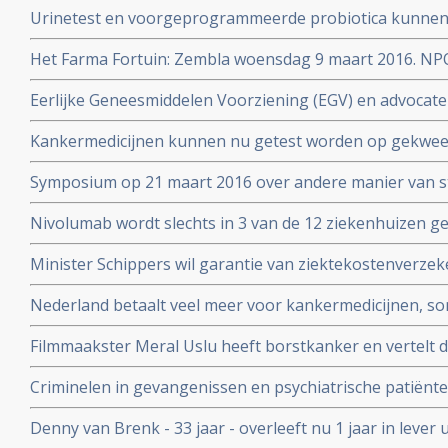
Urinetest en voorgeprogrammeerde probiotica kunnen 
stadium opsporen volgens prof. dr. Sangeeta Bhatia
Het Farma Fortuin: Zembla woensdag 9 maart 2016. NP
medicijnen zo duur zijn en wie er allemaal aan verdiene
Eerlijke Geneesmiddelen Voorziening (EGV) en advocate
zeer dubieuze rol door belangenverstrengeling in vasts
Kankermedicijnen kunnen nu getest worden op gekwee
dure medicijnen
welke het beste aanslaat. Zie Hans Clevers met mooie 
Symposium op 21 maart 2016 over andere manier van s
patienten voor voeding en ziektes: Beyond RCT’s: towar
Nivolumab wordt slechts in 3 van de 12 ziekenhuizen 
strategies in food and health
longkankerpatienten terwijl ze verplicht zijn dit wel te g
Minister Schippers wil garantie van ziektekostenverze
dure medicijnen bij kanker.
Nederland betaalt veel meer voor kankermedicijnen, so
andere landen blijkt uit vergelijkend onderzoek tussen 
Filmmaakster Meral Uslu heeft borstkanker en vertelt d
Kanker die wordt uitgezonden op maandag 30 novemb
Criminelen in gevangenissen en psychiatrische patiënte
voedingssupplementen binnen onderzoeksverband met a
Denny van Brenk - 33 jaar - overleeft nu 1 jaar in leve
te beïnvloeden.