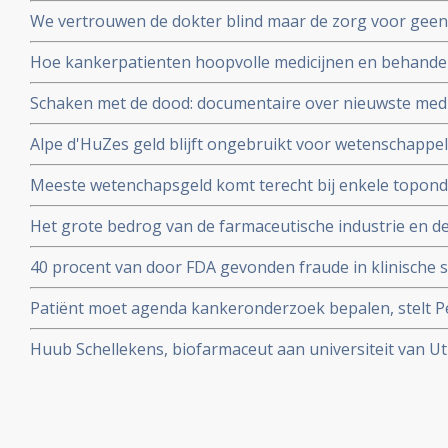
door chemo pomp in New York, maar hij heeft alles zel
We vertrouwen de dokter blind maar de zorg voor geen
Correspondent ging uit op onderzoek maar ook hij komt e
Hoe kankerpatienten hoopvolle medicijnen en behand
waardoor zelfs oncologen in opstand komen.
Schaken met de dood: documentaire over nieuwste medi
personalised medicine in het AvL - Anthonie van Leeuw
Alpe d'HuZes geld blijft ongebruikt voor wetenschappe
Veenendaal gerehabiliteerd door Medialogica en Volks
Meeste wetenchapsgeld komt terecht bij enkele topond
over meer dan 60 procent van al het geld voor vrij onde
Het grote bedrog van de farmaceutische industrie en d
blootgelegd door de Correspondent in mooi stuk onder
40 procent van door FDA gevonden fraude in klinische s
en vermeld in uiteindelijke medicijnvoorschriften.
Patiënt moet agenda kankeronderzoek bepalen, stelt Pet
column
Huub Schellekens, biofarmaceut aan universiteit van Utr
aan de kaak. Radioprogramma Argos volgde hem 2 jaar.