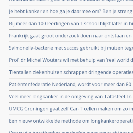
corona vaccins?
osteacarcinoom en honden met blaaskanker reageren oo
Je hebt kanker en hoe ga je daarmee om? Ben je streng 
richt op het eiwit vimentine
anderen die het moeilijk hebben? Kennislink interview
Bij meer dan 100 leerlingen van 1 school blijkt later in
van een hersentumor voor te komen. Oorzaak is nog ond
Frankrijk gaat groot onderzoek doen naar ontstaan e
endometriose met een nationaal plan van aanpak.
Salmonella-bacterie met succes gebruikt bij muizen te
kankers. Blijkt uit onderzoek aan universiteit van Leuv
Prof. dr Michel Wouters wil met behulp van ‘real world 
behandelprocessen verbeteren en studieresultaten toet
Tientallen ziekenhuizen schrappen dringende operati
operaties voor kankerpatienten en stamceltransplantat
Patiëntenfederatie Nederland, wordt voor meer dan 80 
ministerie van Volksgezondheid en zorgverzekeraars e
Veel meer longkanker in de omgeving van Tatasteel. I
over hun onafhankelijkheid.
dan 50 procent meer longkanker voor in vergelijking me
UMCG Groningen gaat zelf Car-T cellen maken om zo 
cellen sneller en goedkoper te geven aan kankerpatien
Een nieuw ontwikkelde methode om longkankeroperati
virtualrealitybril blijkt zeer succesvol. Aldus chirurge