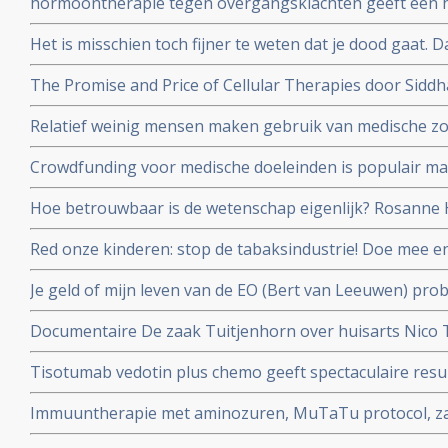
hormoontherapie tegen overgangsklachten geeft een h
werd gedacht. Blijkt uit grote meta-analyse van 58 epi
Het is misschien toch fijner te weten dat je dood gaat.
ging aan longkanker maar blijft toch leven en vertelt 
The Promise and Price of Cellular Therapies door Sidd
stamceltransplantatie naar CAR-T celtherapie
Relatief weinig mensen maken gebruik van medische zo
dat dit ook vergoed wordt, zo meldt de Europese Rek
Crowdfunding voor medische doeleinden is populair maa
en oncologen maken zich zorgen
Hoe betrouwbaar is de wetenschap eigenlijk? Rosanne H
en Job de Vrieze bekijkt het van zijn kant in een colum
Red onze kinderen: stop de tabaksindustrie! Doe mee 
door roken kanker kreeg en haar kinderen en alle ande
Je geld of mijn leven van de EO (Bert van Leeuwen) prob
beschermen.
patienten die alleen in het buitenland nog behandeld 
Documentaire De zaak Tuitjenhorn over huisarts Nico
en hun kinderen in conflict met Inspectie voor de Gez
Tisotumab vedotin plus chemo geeft spectaculaire resul
te zien op NPO 2 om 20.25 uur.
zwaarvoorbehandelde kankerpatienten met verschillen
Immuuntherapie met aminozuren, MuTaTu protocol, zal 
kanker met solide tumoren. copy 1
kunnen genezen schrijven Israelische onderzoekers