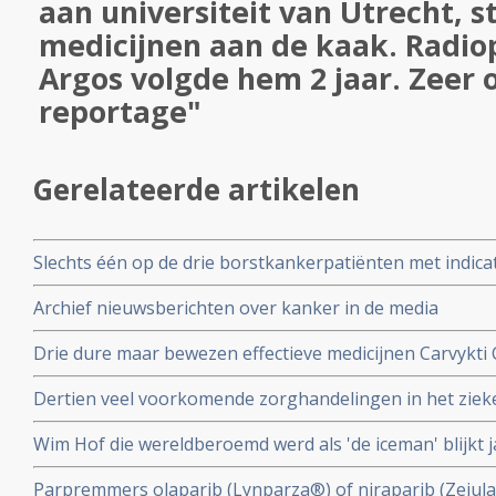
aan universiteit van Utrecht, s
medicijnen aan de kaak. Rad
Argos volgde hem 2 jaar. Zeer 
reportage"
Gerelateerde artikelen
Slechts één op de drie borstkankerpatiënten met indicat
genprofieltest die onnodige chemotherapie kan voork
Archief nieuwsberichten over kanker in de media
Drie dure maar bewezen effectieve medicijnen Carvykti 
Enhertu Trastuzumab Deruxtecan en Xenpozyme Olipud
Dertien veel voorkomende zorghandelingen in het ziek
uit het basispakket omdat ze te duur zijn
uit de richtlijnen omdat de effectiviteit niet bewezen is.
Wim Hof die wereldberoemd werd als 'de iceman' blijkt j
geterroriseerd te hebben en wordt beschuldigd door e
Parpremmers olaparib (Lynparza®) of niraparib (Zejul
huiselijk geweld