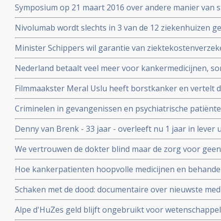
Symposium op 21 maart 2016 over andere manier van s
patienten voor voeding en ziektes: Beyond RCT’s: towar
Nivolumab wordt slechts in 3 van de 12 ziekenhuizen 
strategies in food and health
longkankerpatienten terwijl ze verplicht zijn dit wel te g
Minister Schippers wil garantie van ziektekostenverze
dure medicijnen bij kanker.
Nederland betaalt veel meer voor kankermedicijnen, so
andere landen blijkt uit vergelijkend onderzoek tussen 
Filmmaakster Meral Uslu heeft borstkanker en vertelt d
Kanker die wordt uitgezonden op maandag 30 novemb
Criminelen in gevangenissen en psychiatrische patiënte
voedingssupplementen binnen onderzoeksverband met a
Denny van Brenk - 33 jaar - overleeft nu 1 jaar in leve
te beïnvloeden.
door chemo pomp in New York, maar hij heeft alles zel
We vertrouwen de dokter blind maar de zorg voor geen
Correspondent ging uit op onderzoek maar ook hij komt e
Hoe kankerpatienten hoopvolle medicijnen en behand
waardoor zelfs oncologen in opstand komen.
Schaken met de dood: documentaire over nieuwste medi
personalised medicine in het AvL - Anthonie van Leeuw
Alpe d'HuZes geld blijft ongebruikt voor wetenschappe
Veenendaal gerehabiliteerd door Medialogica en Volks