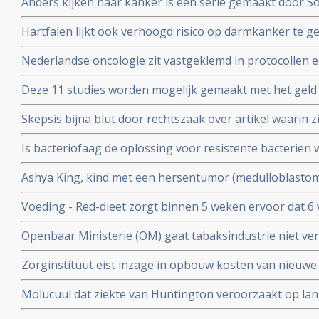
Anders kijken naar kanker is een serie gemaakt door S
experimenteren. Uitzending is. zondag 7 oktober 2018 
kankerpatiente en te zien bij het Algemeen Dagblad
Hartfalen lijkt ook verhoogd risico op darmkanker te 
(factoren) blijken voor hartfalen en darmkanker dezelfde
Nederlandse oncologie zit vastgeklemd in protocollen en 
bij kankerpatienten die voor second opinion naar buit
Deze 11 studies worden mogelijk gemaakt met het geld
ophaalde met zijn 11 steden zwemtocht.
Skepsis bijna blut door rechtszaak over artikel waarin z
Ruggero Santilli beschuldigen van kwakzalverij en bedr
Is bacteriofaag de oplossing voor resistente bacterien w
Antoinette Hertsenberg prijst deze aanpak aan in DWDD 
Ashya King, kind met een hersentumor (medulloblastoma)
door suikervrij dieet en protonenbestraling ondanks ho
Voeding - Red-dieet zorgt binnen 5 weken ervoor dat 6
ADHD afkomen en geen medicijnen meer nodig hebben.
Openbaar Ministerie (OM) gaat tabaksindustrie niet ver
kinderen voor deelname aan studie
sickofsmoking - zeggen artikel 12 procedure te starten.
Zorginstituut eist inzage in opbouw kosten van nieuwe
worden opgenomen in basisverzekering.
Molucuul dat ziekte van Huntington veroorzaakt op lan
korte termijn zonder gezonde cellen aan te tasten blijkt 