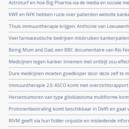
Astroturf en hoe Big Pharma via de media en sociale me
misleidt en manipuleert. Zie de TEDtalk van Sheryll Attk
KWF en NFK hebben ruzie over patienten website kanker
dupe te worden van machtstrijd aldus de Volkskrant
Thuis immuuntherapie krijgen. Anthonie van Leeuwenho
met immuuntherapie voor longkankerpatienten
Veel farmaceutische bedrijven misbruiken kankerpatie
wetenschappelijk onderzoek, aldus kritisch rapport va
Being Mum and Dad, een BBC documentaire van Rio Ferd
Manchester United die zijn vrouw Rebecca verloor aan
Medicijnen tegen kanker innemen met ontbijt zou effect
dosering zou miljoenen kunnen besparen
Dure medicijnen moeten goedkoper door deze zelf te 
Jan Schellens in de DWDD van 8 februari 2017
Immuuntherapie 2.0: ASCO komt met overzichtsrapport
ontwikkelingen bij kanker van afgelopen jaar en voors
Hersentumoren van type glioblastoma multiforme komt
voor terwijl laaggradige vormen van hersentumoren ver
Protonenbestraling komt beschikbaar in Delft en gaat v
mobiele telefoons?
vergoed worden
RIVM geeft via hun folder onjuiste en misleidende infor
darmkankeronderzoek onder de Nederlandse bevolking