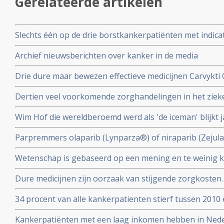
Gerelateerde artikelen
Slechts één op de drie borstkankerpatiënten met indicat
genprofieltest die onnodige chemotherapie kan voork
Archief nieuwsberichten over kanker in de media
Drie dure maar bewezen effectieve medicijnen Carvykti 
Enhertu Trastuzumab Deruxtecan en Xenpozyme Olipud
Dertien veel voorkomende zorghandelingen in het ziek
uit het basispakket omdat ze te duur zijn
uit de richtlijnen omdat de effectiviteit niet bewezen is.
Wim Hof die wereldberoemd werd als 'de iceman' blijkt j
geterroriseerd te hebben en wordt beschuldigd door e
Parpremmers olaparib (Lynparza®) of niraparib (Zejul
huiselijk geweld
borstkanker worden gedeeltelijk uit basisverzekering g
Wetenschap is gebaseerd op een mening en te weinig kr
Nederland
collega's n.a.v. 30 diepte interviews met hoogleraren, u
Dure medicijnen zijn oorzaak van stijgende zorgkosten.
postdocs, assistenten in opleiding (PhD’ers) en wetens
opsporingstechnieken zorgt voor meer kankerdiagnoses
34 procent van alle kankerpatienten stierf tussen 2010 
IKNL en RIVM
diagnose. Toch spreekt Integraal Kankercentrum Neder
Kankerpatiënten met een laag inkomen hebben in Ned
verbetering