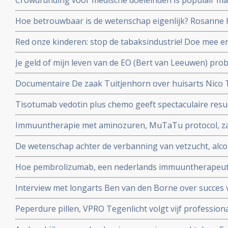
Crowdfunding voor medische doeleinden is populair maa
en oncologen maken zich zorgen
Hoe betrouwbaar is de wetenschap eigenlijk? Rosanne H
en Job de Vrieze bekijkt het van zijn kant in een colum
Red onze kinderen: stop de tabaksindustrie! Doe mee 
door roken kanker kreeg en haar kinderen en alle ande
Je geld of mijn leven van de EO (Bert van Leeuwen) prob
beschermen.
patienten die alleen in het buitenland nog behandeld 
Documentaire De zaak Tuitjenhorn over huisarts Nico
en hun kinderen in conflict met Inspectie voor de Gez
Tisotumab vedotin plus chemo geeft spectaculaire resul
te zien op NPO 2 om 20.25 uur.
zwaarvoorbehandelde kankerpatienten met verschillen
Immuuntherapie met aminozuren, MuTaTu protocol, zal 
kanker met solide tumoren. copy 1
kunnen genezen schrijven Israelische onderzoekers
De wetenschap achter de verbanning van vetzucht, alcoh
NRC over het preventieakkoord van Staatssecretaris Pa
Hoe pembrolizumab, een nederlands immuuntherapeutis
wereld verovert
Interview met longarts Ben van den Borne over succes 
kleincellige longkanker
Peperdure pillen, VPRO Tegenlicht volgt vijf professiona
en vanuit hun persoonlijke betrokkenheid in actie ko