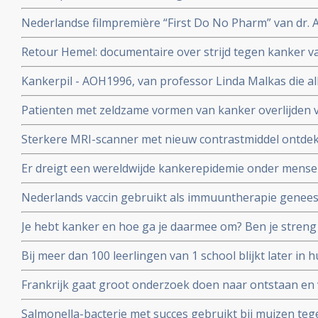
aan de ziekte te overlijden dan welvarende patiënten. B
Nederlandse filmpremière “First Do No Pharm” van dr. 
het Integraal Kankercentrum Nederland
november 2024
Retour Hemel: documentaire over strijd tegen kanker va
prostaatkanker heeft.
Kankerpil - AOH1996, van professor Linda Malkas die al
vernietigen is aan eerste patient gegeven in fase I stud
Patienten met zeldzame vormen van kanker overlijden v
diagnose in vergelijking met veel voorkomende vormen 
Sterkere MRI-scanner met nieuw contrastmiddel ontdek
kunnen vinden van gespecialiseerde behandelcentra
prostaatkanker in lymfklieren tot op 1 mm nauwkeurig b
Er dreigt een wereldwijde kankerepidemie onder mensen
aan Radboud universiteit.
aantal darmkankerpatienten stijgt enorm blijkt uit nieu
Nederlands vaccin gebruikt als immuuntherapie genees
corona vaccins?
osteacarcinoom en honden met blaaskanker reageren oo
Je hebt kanker en hoe ga je daarmee om? Ben je streng 
richt op het eiwit vimentine
anderen die het moeilijk hebben? Kennislink interview
Bij meer dan 100 leerlingen van 1 school blijkt later in
van een hersentumor voor te komen. Oorzaak is nog ond
Frankrijk gaat groot onderzoek doen naar ontstaan e
endometriose met een nationaal plan van aanpak.
Salmonella-bacterie met succes gebruikt bij muizen te