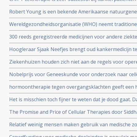
stoppen
op te strenge milieueisen, stellen 4 Nederlandse top 
Robert Young is een bekende Amerikaanse natuurgeneze
boeken over niet toxische middelen en dieet maar kwam 
Wereldgezondheidsorganisatie (WHO) neemt traditione
zijn verweer op video voor de Amerikaanse Commissie
TCM waaronder acupunctuur op in de International Statis
300 reeds geregistreerde medicijnen voor andere ziekt
Diseases and Related Health Problems (ICD).
Oncology (ReDO) - hebben ook effect bij kanker blijkt u
Hoogleraar Sjaak Neefjes brengt oud kankermedicijn te
AntiCancer Fund
dit onderwerp in de uitzending van DWDD met Sjaak Ne
Ziekenhuizen houden zich niet aan de regels voor oper
daarvoor gespecialiseerd ziekenhuis. Honderden kanke
Nobelprijs voor Geneeskunde voor onderzoek naar cell
extra risico
hormoontherapie tegen overgangsklachten geeft een h
werd gedacht. Blijkt uit grote meta-analyse van 58 epi
Het is misschien toch fijner te weten dat je dood gaat.
ging aan longkanker maar blijft toch leven en vertelt 
The Promise and Price of Cellular Therapies door Sidd
stamceltransplantatie naar CAR-T celtherapie
Relatief weinig mensen maken gebruik van medische zo
dat dit ook vergoed wordt, zo meldt de Europese Rek