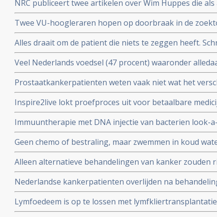
NRC publiceert twee artikelen over Wim Huppes die als 
alternatieve genezer patienten blijft behandelen met du
Twee VU-hoogleraren hopen op doorbraak in de zoektoc
tegen depressie, adhd of autisme, aldus artikel in de Vo
Alles draait om de patient die niets te zeggen heeft. Schr
Parool
Veel Nederlands voedsel (47 procent) waaronder alled
cornflakes, pasta en hagelslag is besmet met minerale
Prostaatkankerpatienten weten vaak niet wat het versch
kanker veroorzaken.
behandelingsopties voor hun eigen situatie met niet ui
Inspire2live lokt proefproces uit voor betaalbare medic
realiseren zich onvoldoende wat de verschillende bijw
patentrecht: wat gaat voor?
zijn
Immuuntherapie met DNA injectie van bacterien look-a-
melanomen geeft uitstekende resultaten in voorkomen v
Geen chemo of bestraling, maar zwemmen in koud wate
activering van immuunsysteem
kiezen voor niet toxische aanpak, door NRC alternati
Alleen alternatieve behandelingen van kanker zouden ri
hoger maken dan reguliere behandelingen.
Nederlandse kankerpatienten overlijden na behandelinge
Ross in Bracht Duitsland.
Lymfoedeem is op te lossen met lymfkliertransplantatie,
borstkankerpatient Mirjam Bosgraaf in de Volkskrant