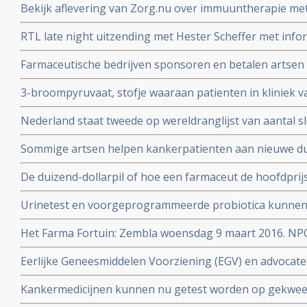
Bekijk aflevering van Zorg.nu over immuuntherapie met 
Schumacher d.d. 1 novermber 2016
RTL late night uitzending met Hester Scheffer met infor
irreversible electroporation
Farmaceutische bedrijven sponsoren en betalen artsen 
jaren. Onafhankelijkheid van artsen en patientenvereni
3-broompyruvaat, stofje waaraan patienten in kliniek va
soms ook genezende behandeling voor uitgezaaide kan
Nederland staat tweede op wereldranglijst van aantal 
Alcohol, roken, reflux - maagzuur en obesitas zijn gro
Sommige artsen helpen kankerpatienten aan nieuwe du
slokdarmkanker
met een farmaceutisch bedrijf
De duizend-dollarpil of hoe een farmaceut de hoofdprij
genezend medicijn voor hepatitis-C
Urinetest en voorgeprogrammeerde probiotica kunnen 
stadium opsporen volgens prof. dr. Sangeeta Bhatia
Het Farma Fortuin: Zembla woensdag 9 maart 2016. NP
medicijnen zo duur zijn en wie er allemaal aan verdiene
Eerlijke Geneesmiddelen Voorziening (EGV) en advocate
zeer dubieuze rol door belangenverstrengeling in vasts
Kankermedicijnen kunnen nu getest worden op gekwee
dure medicijnen
welke het beste aanslaat. Zie Hans Clevers met mooie 