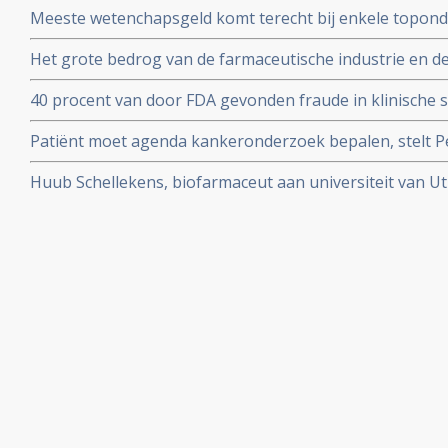
Meeste wetenchapsgeld komt terecht bij enkele topond
over meer dan 60 procent van al het geld voor vrij onde
Het grote bedrog van de farmaceutische industrie en d
blootgelegd door de Correspondent in mooi stuk onder
40 procent van door FDA gevonden fraude in klinische s
en vermeld in uiteindelijke medicijnvoorschriften.
Patiënt moet agenda kankeronderzoek bepalen, stelt Pet
column
Huub Schellekens, biofarmaceut aan universiteit van Utr
aan de kaak. Radioprogramma Argos volgde hem 2 jaar.