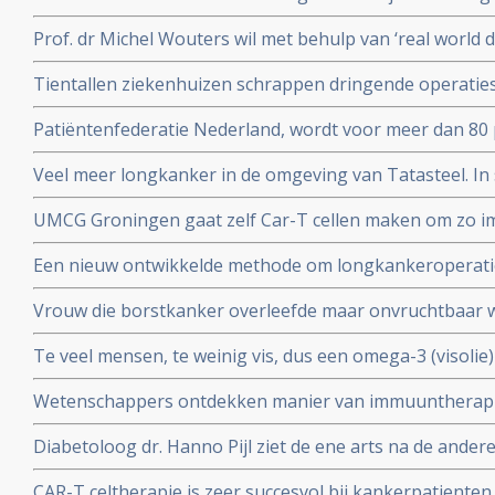
kankers. Blijkt uit onderzoek aan universiteit van Leuv
Prof. dr Michel Wouters wil met behulp van ‘real world 
behandelprocessen verbeteren en studieresultaten toet
Tientallen ziekenhuizen schrappen dringende operati
operaties voor kankerpatienten en stamceltransplantat
Patiëntenfederatie Nederland, wordt voor meer dan 80 
ministerie van Volksgezondheid en zorgverzekeraars e
Veel meer longkanker in de omgeving van Tatasteel. I
over hun onafhankelijkheid.
dan 50 procent meer longkanker voor in vergelijking me
UMCG Groningen gaat zelf Car-T cellen maken om zo 
cellen sneller en goedkoper te geven aan kankerpatien
Een nieuw ontwikkelde methode om longkankeroperati
virtualrealitybril blijkt zeer succesvol. Aldus chirurge
Vrouw die borstkanker overleefde maar onvruchtbaar
chemotherapie krijgt toch baby door ingevroren eitje m
Te veel mensen, te weinig vis, dus een omega-3 (visolie
toe te passen.
gepubliceerd in Nature
Wetenschappers ontdekken manier van immuuntherapie 
eiwit MR1 die voor alle vormen van kanker toepasbaar
Diabetoloog dr. Hanno Pijl ziet de ene arts na de ander
Nationaal gezondheidsplan om welvaartsziekten als dia
CAR-T celtherapie is zeer succesvol bij kankerpatienten