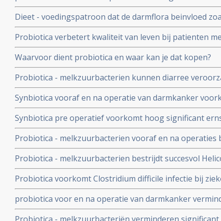
herstelt darmflora sneller en beter in vergelijking met 
Dieet - voedingspatroon dat de darmflora beinvloed zoal
invloed op aanslaan van immuuntherapie met anti-PD m
Probiotica verbetert kwaliteit van leven bij patienten me
prikkelbare darm
Waarvoor dient probiotica en waar kan je dat kopen?
Probiotica - melkzuurbacterien kunnen diarree veroor
radiotherapie bij kanker in de buik of bekken voorkom
Synbiotica vooraf en na operatie van darmkanker voork
operatieve infecties in vergelijking met placebo. 1 vs 9 u
Synbiotica pre operatief voorkomt hoog significant erns
in gebied van alvleesklier. 6 versus geen sterfgevallen t
Probiotica - melkzuurbacterien vooraf en na operatie
ernstige infecties, bevorderen sneller herstel en zorge
Probiotica - melkzuurbacterien bestrijdt succesvol Helic
ziekenhuisopname
veel minder bijwerkingen van anti-biotica bij bestrijding
Probiotica voorkomt Clostridium difficile infectie bij zi
biotica krijgen met meer dan 50 procent
probiotica voor en na operatie van darmkanker verminde
minder infecties, versnelt herstel ontlasting en maagfun
Probiotica - melkzuurbacteriën verminderen significan
placebo