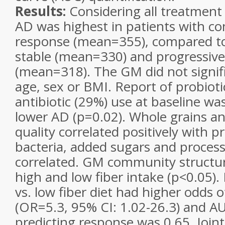
Results:
Considering all treatment
AD was highest in patients with co
response (mean=355), compared to
stable (mean=330) and progressive
(mean=318). The GM did not signific
age, sex or BMI. Report of probiot
antibiotic (29%) use at baseline wa
lower AD (p=0.02). Whole grains and
quality correlated positively with 
bacteria, added sugars and proces
correlated. GM community structur
high and low fiber intake (p<0.05).
vs. low fiber diet had higher odds
(OR=5.3, 95% CI: 1.02-26.3) and AUC
predicting response was 0.65. Joint 