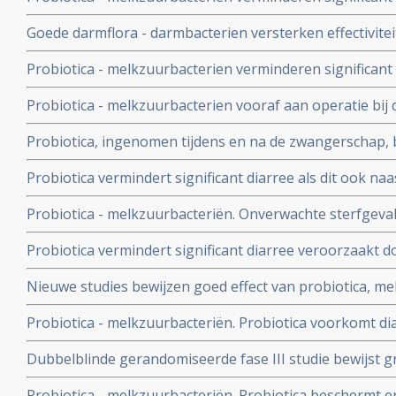
chemo met irinitocan bij darmkankerpatienten. Gewone d
Goede darmflora - darmbacterien versterken effectivite
Ernstige diarree: 17,4 vs nul procent
immuunstimulatie - aanmaak extra T- killercellen - in 
Probiotica - melkzuurbacterien verminderen significant
operatie en zorgen voor sneller herstel en korter verbli
Probiotica - melkzuurbacterien vooraf aan operatie b
een groot deel de kans op infecties ten gevolge van ope
Probiotica, ingenomen tijdens en na de zwangerschap,
kinderen tegen erfelijke allergien, maar niet tegen ast
Probiotica vermindert significant diarree als dit ook na
bij diarree veroorzaakt door de bacterie: C. Difficile
Probiotica - melkzuurbacteriën. Onverwachte sterfgeval
probiotica en alvleesklierontsteking - wrange speling va
Probiotica vermindert significant diarree veroorzaakt do
Rayes die inzage kreeg in onderzoeksrapport. UMC wei
met baarmoederhalskanker die daarvoor bestraald we
Nieuwe studies bewijzen goed effect van probiotica, mel
chemokuur
voorkomen en genezen van diarree en darmproblemen 
Probiotica - melkzuurbacteriën. Probiotica voorkomt d
Helicobacter Pylori, de bacterie die vaak verantwoordel
bestraling bij darmkanker, aldus gerandomiseerde dub
en maagkanker.
Dubbelblinde gerandomiseerde fase III studie bewijst g
gecontroleerde fase III studie. Artikel geplaatst 31 okto
melkzuurbacteriën - in versterken immuunsysteem bij kl
Probiotica - melkzuurbacteriën. Probiotica beschermt e