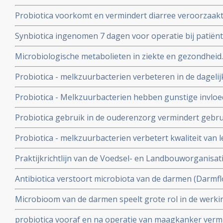
angstigheid kunnen baat hebben bij probiotica
Probiotica voorkomt en vermindert diarree veroorzaakt 
blijkt uit internationaal onderzoek.
Synbiotica ingenomen 7 dagen voor operatie bij patië
vermindert kans op sterfte aan infectie, geeft korter zi
Microbiologische metabolieten in ziekte en gezondheid. 
gebruik van antibiotica copy 1
uitlegt van een goede darmflora en hoe je die kunt ver
Probiotica - melkzuurbacterien verbeteren in de dageli
mensen, de kwaliteit van leven, minder maag-darmklach
Probiotica - Melkzuurbacterien hebben gunstige invloed
verbetert de ontlasting
stamceltransplantatie moeten ondergaan.
Probiotica gebruik in de ouderenzorg vermindert gebrui
veel minder diarree aldus een proefproject van de RIV
Probiotica - melkzuurbacterien verbetert kwaliteit van 
hebben van hooikoorts
Praktijkrichtlijn van de Voedsel- en Landbouworganisat
WHO - de Wereldgezondheidsorganisatie voor gebruik v
Antibiotica verstoort microbiota van de darmen (Darmflo
darmproblemen
kan de darmflora al ernstig verstoren. Regelmatig antib
Microbioom van de darmen speelt grote rol in de werki
chronische schade toebrengen
immuunsysteem. Verbeteren van het microbioom kan pos
probiotica vooraf en na operatie van maagkanker vermi
verschillende vormen van kanker