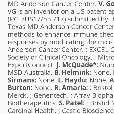
MD Anderson Cancer Center.
V. G
VG is an inventor on a US patent a
(PCT/US17/53.717) submitted by th
Texas MD Anderson Cancer Center 
methods to enhance immune check
responses by modulating the mic
Anderson Cancer Center. ; EXCEL 
Society of Clinical Oncology. ; Mic
ExpertConnect.
J. McQuade*:
Non
MSD Australia.
B. Helmink:
None.
Sirmans:
None.
L. Haydu:
None.
A
Burton:
None.
R. Amaria:
; Bristo
Merck. ; Genentech. ; Array Biopha
Biotherapeutics.
S. Patel:
; Bristol 
Cardinal Health. ; Castle Bioscienc