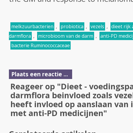
melkzuurbacterien
,
probiotica
,
vezels
,
dieet rijk
darmflora
,
microbioom van de darm
,
anti-PD medici
bacterie Ruminococcaceae
Plaats een reactie ...
Reageer op "Dieet - voedingsp
darmflora beinvloed zoals veze
heeft invloed op aanslaan va
met anti-PD medicijnen"