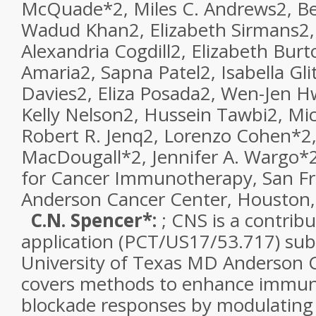
McQuade*
2
, Miles C. Andrews
2
, B
Wadud Khan
2
, Elizabeth Sirmans
2
Alexandria Cogdill
2
, Elizabeth Burt
Amaria
2
, Sapna Patel
2
, Isabella Gli
Davies
2
, Eliza Posada
2
, Wen-Jen 
Kelly Nelson
2
, Hussein Tawbi
2
, Mi
Robert R. Jenq
2
, Lorenzo Cohen*
2
MacDougall*
2
, Jennifer A. Wargo*
for Cancer Immunotherapy, San Fr
Anderson Cancer Center, Houston,
C.N. Spencer*:
; CNS is a contrib
application (PCT/US17/53.717) sub
University of Texas MD Anderson 
covers methods to enhance immun
blockade responses by modulating 