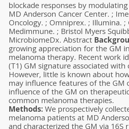
blockade responses by modulating
MD Anderson Cancer Center. ; Ime
Oncology. ; Omniprex. ; Illumina. ; 
Medimmune. ; Bristol Myers Squibb.
MicrobiomeDx.
Abstract
Backgro
growing appreciation for the GM i
melanoma therapy. Recent work ide
(T1) GM signature associated with 
However, little is known about how 
may influence features of the GM 
influence of the GM on therapeuti
common melanoma therapies.
Methods:
We prospectively collect
melanoma patients at MD Anderso
and characterized the GM via 16S