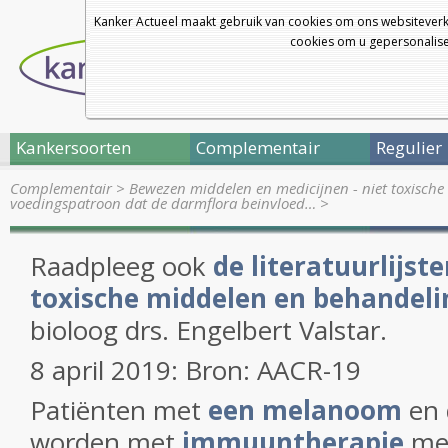
Kanker Actueel maakt gebruik van cookies om ons websiteverk
cookies om u gepersonalisee
Kankersoorten
Complementair
Regulier
Complementair
>
Bewezen middelen en medicijnen - niet toxische 
voedingspatroon dat de darmflora beinvloed…
>
Raadpleeg ook
de literatuurlijste
toxische middelen en behandel
bioloog drs. Engelbert Valstar.
8 april 2019: Bron: AACR-19
Patiënten met
een melanoom
en 
worden met
immuuntherapie
met