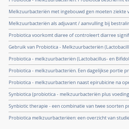
geplaatst februari 2004
beademingsmachine tegen ontwikkelen van longontsteki
Melkzuurbacteriën met ingebouwd gen moeten ziekte
Zweedse studie. Artikel geplaatst 8 maart 2008.
genezen aldus nieuwe proef in AMC. Artikel geplaatst 1 
Melkzuurbacteriën als adjuvant / aanvulling bij bestra
Probiotica voorkomt diaree of controleert diarree signifi
ontstaan door antibioticagebruik blijkt uit grote overzic
Gebruik van Probiotica - Melkzuurbacteriën (Lactobacillu
reduceert het ziekteverzuim door maag- en darmproble
Probiotica - melkzuurbacteriën (Lactobacillus- en Bifido
gerandomiseerde placebo gecontroleerde studie bij 26
de aanpak en vernietiging van de Helicobactor Pylori e
Probiotica - melkzuurbacteriën. Een dagelijkse portie pr
tot 90%, zelfs bij patienten die resistent waren voor anti
de kans op leverkanker, blijkt uit een gerandomiseerde 
Probiotica - melkzuurbacterien naast epirubicine na op
geplaatst 3 juni 2006.
significant meer driejaars ziektevrije overlevingen.
Synbiotica (probiotica - melkzuurbacteriën plus voeding
aanmerkelijk minder infecties na leveroperatie.19 procen
Synbiotic therapie - een combinatie van twee soorten p
procent in controlegroep aldus gerandomiseerde studie
positief helend effect bij het bestrijden van ziekte van 
Probiotica melkzuurbacteriëen: een overzicht van studi
gerandomiseerde studies
van probiotica naast behandelingen van kanker en hers