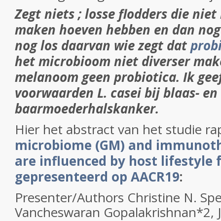
Zegt niets ; losse flodders die nie
maken hoeven hebben en dan nog 
nog los daarvan wie zegt dat
prob
het microbioom niet diverser maken
melanoom geen probiotica. Ik gee
voorwaarden L. casei bij blaas- en
baarmoederhalskanker.
Hier het abstract van het studie r
microbiome (GM) and immunoth
are influenced by host lifestyle 
gepresenteerd op AACR19
:
Presenter/Authors
Christine N. Sp
Vancheswaran Gopalakrishnan*
2
,