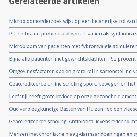
Gerelateerde artikelen
Microbioomonderzoek wijst op een belangrijke rol van
Prikkelbaredarmsyndroom (PDS)
Probiotica en prebiotica alleen of samen als synbioti
van depressie en angst bij patiënten met een depressie
Microbioom van patienten met fybromyalgie stimuleren
gebruiken ervan
darmmicrobioom van gezonde mensen vermindert pijn en
Bijna alle patienten met gewrichtsklachten - 92 procent
leven aanzienlijk
waarbij reguliere en complementaire middelen worden
Omgevingsfactoren spelen grote rol in samenstelling v
darmmicrobiota en heeft grote invloed op onze gezond
Geaccrediteerde online scholing sport, bewegen en he
en therapeuten. Data 23 mei 2024 en 4 juni 2024. Deelna
Leefstijl heeft grote invloed op onze gezondheid omdat
wordt aangetast. Dagelijks probiotica kan helpen darmf
Oud verpleegkundige Basten van Huizen liep een vlees
zwaar verminkte maar met probiotica herstelde hij zo ver
Geaccrediteerde scholing ‘Antibiotica, levensreddend m
kan doen
en 13 juni 2023 via webinar vanuit Winclove Amsterdam
Mensen met chronische maag-darmaandoeningen en s