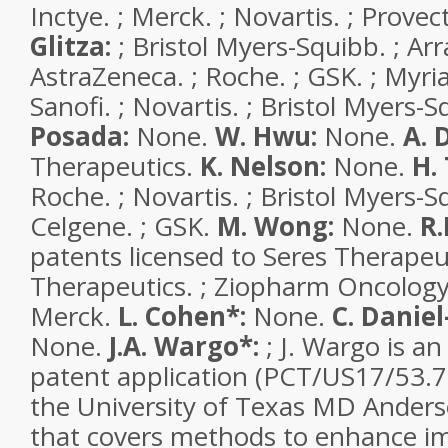
Inctye. ; Merck. ; Novartis. ; Provec
Glitza:
; Bristol Myers-Squibb. ; Ar
AstraZeneca. ; Roche. ; GSK. ; Myri
Sanofi. ; Novartis. ; Bristol Myers-
Posada:
None.
W. Hwu:
None.
A. 
Therapeutics.
K. Nelson:
None.
H.
Roche. ; Novartis. ; Bristol Myers-Sq
Celgene. ; GSK.
M. Wong:
None.
R.
patents licensed to Seres Therapeut
Therapeutics. ; Ziopharm Oncology
Merck.
L. Cohen*:
None.
C. Danie
None.
J.A. Wargo*:
; J. Wargo is an
patent application (PCT/US17/53.7
the University of Texas MD Ander
that covers methods to enhance 