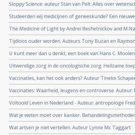
Sloppy Science: auteur Stan van Pelt. Alles over wetensc
kunt aanpakken.
nepcongressen
Studeerden wij medicijnen of geneeskunde? Een nieuwe
chronische aandoeningen. Auteur: Lieneke van de Grien
The Medicine of Light by Andrei Reshetnickov and M.Nat
wordt uitgelegd hoe PDT met radachlorin-bremachlorin
Tijdloos ouder worden. Auteurs Tony Buzan en Raymo
fotosensitizer succesvol kankerpatienten kan helpen c
doorprikken van leeftijdsgebonden mentale achteruitg
U kunt meer dan u denkt, een boek van Hans C. Moolen
met kanker.
Uitwendige zorg in de oncologische zorg. Heilzame toe
antroposofische verpleegkundige Zorg. Auteur: Toke B
Vaccinaties, kan het ook anders? Auteur Tineke Schape
Vaccinaties: Waarheid, leugens en controverse. Auteur: 
Voltooid Leven in Nederland - Auteur: antropologe Fre
ervaren, willen en doen als zij het leven voltooid vinden
Wat je weten moet over kanker. Behandelingsmethoden, r
Auteur Lynne McTaggert
Wat artsen je niet vertellen. Auteur Lynne Mc Taggart