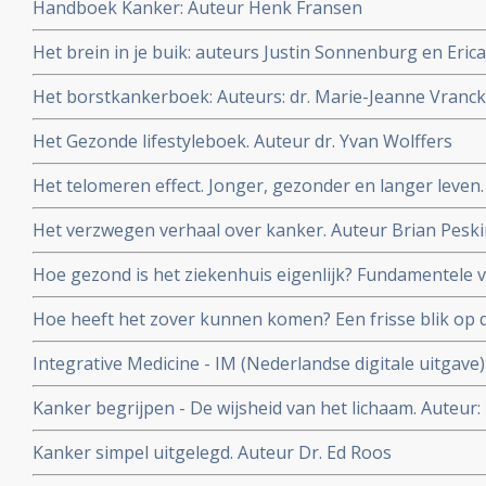
Handboek Kanker: Auteur Henk Fransen
die niet meer verdwijnt. Voor kinderen vanaf 7 jaar.
Het brein in je buik: auteurs Justin Sonnenburg en Eri
Het borstkankerboek: Auteurs: dr. Marie-Jeanne Vranck
Oldenburg, Julia van Bohemen
Het Gezonde lifestyleboek. Auteur dr. Yvan Wolffers
Het telomeren effect. Jonger, gezonder en langer leven.
en Elissa Epel
Het verzwegen verhaal over kanker. Auteur Brian Pesk
Hoe gezond is het ziekenhuis eigenlijk? Fundamentele
Auteur: oncologisch chirurg Schelto Kruijff
Hoe heeft het zover kunnen komen? Een frisse blik op 
Peter Kapitein
Integrative Medicine - IM (Nederlandse digitale uitgave
Astrid Koppen.
Kanker begrijpen - De wijsheid van het lichaam. Auteur:
Kanker simpel uitgelegd. Auteur Dr. Ed Roos