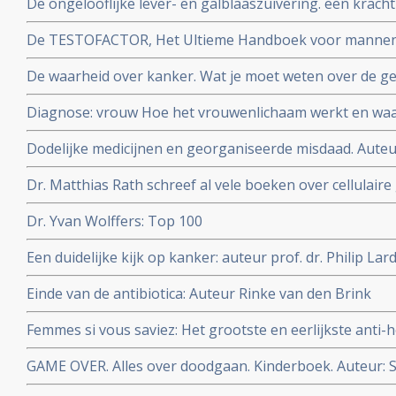
De ongelooflijke lever- en galblaaszuivering. een krach
gezondheid en welzijn te optimaliseren. Auteur Andreas
De TESTOFACTOR, Het Ultieme Handboek voor mannen: 
ir. Ralph Moorman
De waarheid over kanker. Wat je moet weten over de ge
behandeling en de preventie Auteur: Ty M. Bollinger
Diagnose: vrouw Hoe het vrouwenlichaam werkt en wa
Auteurs: WOMEN Inc.
Dodelijke medicijnen en georganiseerde misdaad. Auteu
farmaceutische industrie is door en door verrot
Dr. Matthias Rath schreef al vele boeken over cellulaire
gezond blijven
Dr. Yvan Wolffers: Top 100
Een duidelijke kijk op kanker: auteur prof. dr. Philip Lar
Einde van de antibiotica: Auteur Rinke van den Brink
Femmes si vous saviez: Het grootste en eerlijkste anti
vrouwen zouden moeten weten over vooral de rol van h
GAME OVER. Alles over doodgaan. Kinderboek. Auteur: 
baarmoeder-, borst- en eierstokkanker. Maar ook inte
Quaegebeur. Dit boek legt uit wat we wél weten van ste