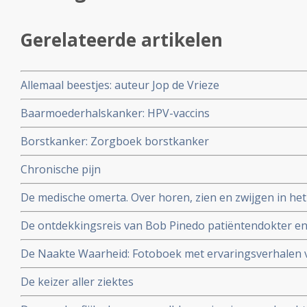
Gerelateerde artikelen
Allemaal beestjes: auteur Jop de Vrieze
Baarmoederhalskanker: HPV-vaccins
Borstkanker: Zorgboek borstkanker
Chronische pijn
De medische omerta. Over horen, zien en zwijgen in het 
Reekers, emeritus-hoogleraar in de interventieradiolog
De ontdekkingsreis van Bob Pinedo patiëntendokter 
De Naakte Waarheid: Fotoboek met ervaringsverhalen 
Auteurs: Alice Bakker & Lilian Schneider Fotografe Ma
De keizer aller ziektes