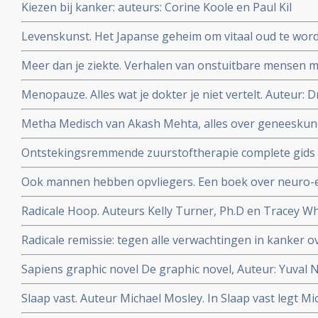
Kiezen bij kanker: auteurs: Corine Koole en Paul Kil
Levenskunst. Het Japanse geheim om vitaal oud te word
Meer dan je ziekte. Verhalen van onstuitbare mensen m
Bloem en Jan Heemskerk
Menopauze. Alles wat je dokter je niet vertelt. Auteur: D
Metha Medisch van Akash Mehta, alles over geneeskund
zakboekformaat. Topper voor studenten geneeskunde
Ontstekingsremmende zuurstoftherapie complete gids 
gebruiken van natuurlijke zuurstoftherapie. Auteur Ma
Ook mannen hebben opvliegers. Een boek over neuro-
Radicale Hoop. Auteurs Kelly Turner, Ph.D en Tracey Whi
Radicale Remissie
Radicale remissie: tegen alle verwachtingen in kanker ov
Turner
Sapiens graphic novel De graphic novel, Auteur: Yuval 
mensheid in stripverhaal
Slaap vast. Auteur Michael Mosley. In Slaap vast legt Mi
slaapproblemen ontstaan en hoe je die met vasten, dië