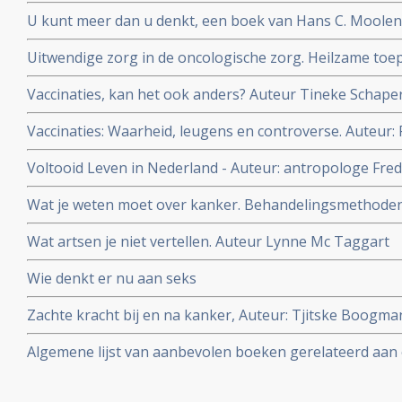
doorprikken van leeftijdsgebonden mentale achteruitg
U kunt meer dan u denkt, een boek van Hans C. Moolen
met kanker.
Uitwendige zorg in de oncologische zorg. Heilzame toe
antroposofische verpleegkundige Zorg. Auteur: Toke B
Vaccinaties, kan het ook anders? Auteur Tineke Schape
Vaccinaties: Waarheid, leugens en controverse. Auteur: 
Voltooid Leven in Nederland - Auteur: antropologe Fre
ervaren, willen en doen als zij het leven voltooid vinden
Wat je weten moet over kanker. Behandelingsmethoden, r
Auteur Lynne McTaggert
Wat artsen je niet vertellen. Auteur Lynne Mc Taggart
Wie denkt er nu aan seks
Zachte kracht bij en na kanker, Auteur: Tjitske Boogm
Janneke Boshouwers. Yoga bij en na kanker.
Algemene lijst van aanbevolen boeken gerelateerd aa
kanker