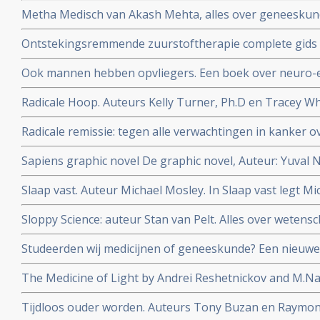
Metha Medisch van Akash Mehta, alles over geneeskund
zakboekformaat. Topper voor studenten geneeskunde
Ontstekingsremmende zuurstoftherapie complete gids 
gebruiken van natuurlijke zuurstoftherapie. Auteur Ma
Ook mannen hebben opvliegers. Een boek over neuro-
Radicale Hoop. Auteurs Kelly Turner, Ph.D en Tracey Whi
Radicale Remissie
Radicale remissie: tegen alle verwachtingen in kanker ov
Turner
Sapiens graphic novel De graphic novel, Auteur: Yuval 
mensheid in stripverhaal
Slaap vast. Auteur Michael Mosley. In Slaap vast legt Mi
slaapproblemen ontstaan en hoe je die met vasten, dië
Sloppy Science: auteur Stan van Pelt. Alles over wetensc
kunt aanpakken.
nepcongressen
Studeerden wij medicijnen of geneeskunde? Een nieuwe
chronische aandoeningen. Auteur: Lieneke van de Grien
The Medicine of Light by Andrei Reshetnickov and M.Nat
wordt uitgelegd hoe PDT met radachlorin-bremachlorin
Tijdloos ouder worden. Auteurs Tony Buzan en Raymo
fotosensitizer succesvol kankerpatienten kan helpen c