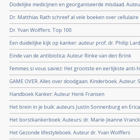
Dodelijke medicijnen en georganiseerde misdaad. Auteu
farmaceutische industrie is door en door verrot
Dr. Matthias Rath schreef al vele boeken over cellulaire
gezond blijven
Dr. Yvan Wolffers: Top 100
Een duidelijke kijk op kanker: auteur prof. dr. Philip Lar
Einde van de antibiotica: Auteur Rinke van den Brink
Femmes si vous saviez: Het grootste en eerlijkste anti
vrouwen zouden moeten weten over vooral de rol van h
GAME OVER. Alles over doodgaan. Kinderboek. Auteur: 
baarmoeder-, borst- en eierstokkanker. Maar ook inte
Quaegebeur. Dit boek legt uit wat we wél weten van ste
Handboek Kanker: Auteur Henk Fransen
die niet meer verdwijnt. Voor kinderen vanaf 7 jaar.
Het brein in je buik: auteurs Justin Sonnenburg en Eri
Het borstkankerboek: Auteurs: dr. Marie-Jeanne Vranck
Oldenburg, Julia van Bohemen
Het Gezonde lifestyleboek. Auteur dr. Yvan Wolffers