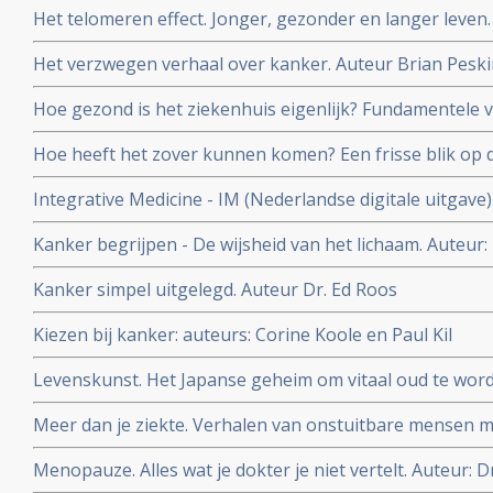
Het telomeren effect. Jonger, gezonder en langer leven.
en Elissa Epel
Het verzwegen verhaal over kanker. Auteur Brian Pesk
Hoe gezond is het ziekenhuis eigenlijk? Fundamentele
Auteur: oncologisch chirurg Schelto Kruijff
Hoe heeft het zover kunnen komen? Een frisse blik op 
Peter Kapitein
Integrative Medicine - IM (Nederlandse digitale uitgave
Astrid Koppen.
Kanker begrijpen - De wijsheid van het lichaam. Auteur:
Kanker simpel uitgelegd. Auteur Dr. Ed Roos
Kiezen bij kanker: auteurs: Corine Koole en Paul Kil
Levenskunst. Het Japanse geheim om vitaal oud te word
Meer dan je ziekte. Verhalen van onstuitbare mensen m
Bloem en Jan Heemskerk
Menopauze. Alles wat je dokter je niet vertelt. Auteur: D