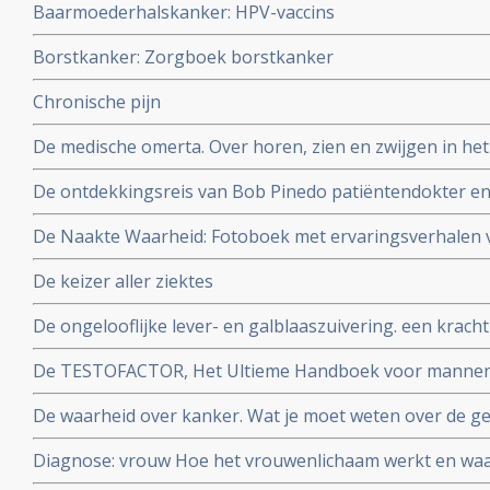
Baarmoederhalskanker: HPV-vaccins
Borstkanker: Zorgboek borstkanker
Chronische pijn
De medische omerta. Over horen, zien en zwijgen in het 
Reekers, emeritus-hoogleraar in de interventieradiolog
De ontdekkingsreis van Bob Pinedo patiëntendokter 
De Naakte Waarheid: Fotoboek met ervaringsverhalen 
Auteurs: Alice Bakker & Lilian Schneider Fotografe Ma
De keizer aller ziektes
De ongelooflijke lever- en galblaaszuivering. een krach
gezondheid en welzijn te optimaliseren. Auteur Andreas
De TESTOFACTOR, Het Ultieme Handboek voor mannen: 
ir. Ralph Moorman
De waarheid over kanker. Wat je moet weten over de ge
behandeling en de preventie Auteur: Ty M. Bollinger
Diagnose: vrouw Hoe het vrouwenlichaam werkt en wa
Auteurs: WOMEN Inc.