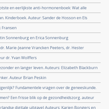
otste en eerlijkste anti-hormonenboek: Wat alle
ver vooral de rol van hormonen in relatie tot
n. Kinderboek. Auteur: Sander de Hosson en Els
okkanker. Maar ook interessant voor mannen.
wat we wél weten van sterven. En van een ziekte hebben
k Fransen
nderen vanaf 7 jaar.
Justin Sonnenburg en Erica Sonnenburg
dr. Marie-Jeanne Vrancken Peeters, dr. Hester
ur dr. Yvan Wolffers
ezonder en langer leven. Auteurs: Elizabeth Blackburn
nker. Auteur Brian Peskin
eigenlijk? Fundamentele vragen over de geneeskunde.
lto Kruijff
men? Een frisse blik op de gezondheidszorg. auteur
rlandse digitale uitgave) Auteurs: Karien Bongers en