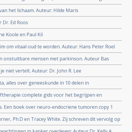
van het lichaam. Auteur: Hilde Maris
r Dr. Ed Roos
ne Koole en Paul Kil
m om vitaal oud te worden. Auteur: Hans Peter Roel
van onstuitbare mensen met parkinson. Auteur Bas
e niet vertelt. Auteur: Dr. John R. Lee
, alles over geneeskunde in 10 delen in
 studenten geneeskunde
herapie complete gids voor het begrijpen en
stoftherapie. Auteur Mark Sircus
. Een boek over neuro-endocriene tumoren copy 1
rner, Ph.D en Tracey White. Zij schreven dit vervolg op
rwachtingen in kanker overleven: Auteur Dr. Kelly A.