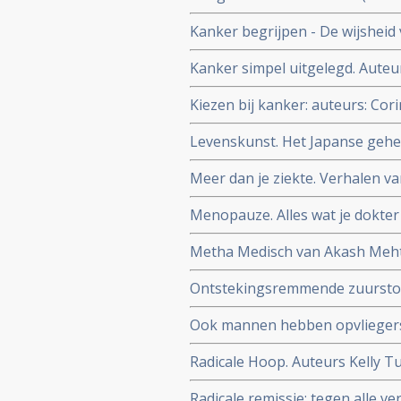
Astrid Koppen.
Kanker begrijpen - De wijsheid 
Kanker simpel uitgelegd. Auteu
Kiezen bij kanker: auteurs: Cori
Levenskunst. Het Japanse gehei
Meer dan je ziekte. Verhalen 
Bloem en Jan Heemskerk
Menopauze. Alles wat je dokter j
Metha Medisch van Akash Mehta
zakboekformaat. Topper voor
Ontstekingsremmende zuurstoft
gebruiken van natuurlijke zuur
Ook mannen hebben opvliegers
Radicale Hoop. Auteurs Kelly Tu
Radicale Remissie
Radicale remissie: tegen alle ve