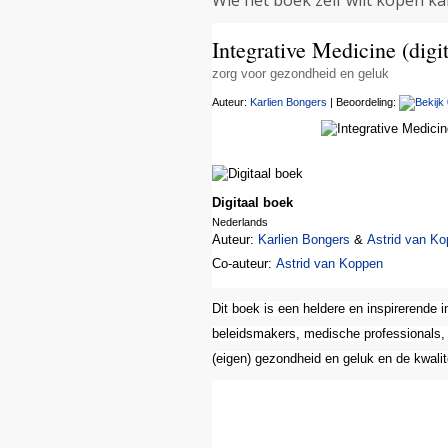
Wie het boek zelf wilt kopen k
Integrative Medicine (digi
zorg voor gezondheid en geluk
Auteur:
Karlien Bongers
| Beoordeling:
Bekijk
Digitaal boek
Nederlands
Auteur:
Karlien Bongers
&
Astrid van K
Co-auteur:
Astrid van Koppen
Dit boek is een heldere en inspirerende 
beleidsmakers, medische professionals, 
(eigen) gezondheid en geluk en de kwali