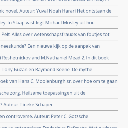
ic novel, Auteur: Yuval Noah Harari Het ontstaan de
ey. In Slaap vast legt Michael Mosley uit hoe
 je die met vasten, diëten, meditatie en beweging
 Pelt. Alles over wetenschapsfraude: van foutjes tot
geneeskunde? Een nieuwe kijk op de aanpak van
r: Lieneke van de Griend (Huisarts)
i Reshetnickov and M.Nathaniel Mead 2. In dit boek
adachlorin-bremachlorin-bremechlorofyl als
rs Tony Buzan en Raymond Keene. De mythe
rpatienten kan helpen copy 1
nden mentale achteruitgang
boek van Hans C. Moolenburgh sr. over hoe om te gaan
sche zorg. Heilzame toepassingen uit de
ge Zorg. Auteur: Toke Bezuijen
s? Auteur Tineke Schaper
en controverse. Auteur: Peter C. Gotzsche