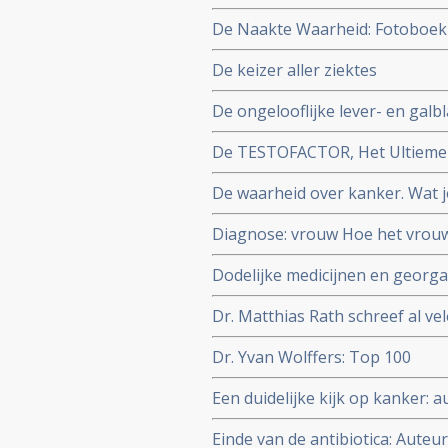
De Naakte Waarheid: Fotoboek
Auteurs: Alice Bakker & Lilian
De keizer aller ziektes
De ongelooflijke lever- en galb
gezondheid en welzijn te optim
De TESTOFACTOR, Het Ultieme 
ir. Ralph Moorman
De waarheid over kanker. Wat j
behandeling en de preventie Au
Diagnose: vrouw Hoe het vrou
Auteurs: WOMEN Inc.
Dodelijke medicijnen en georga
farmaceutische industrie is doo
Dr. Matthias Rath schreef al ve
gezond blijven
Dr. Yvan Wolffers: Top 100
Een duidelijke kijk op kanker: a
Einde van de antibiotica: Auteu