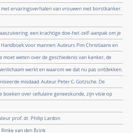
 met ervaringsverhalen van vrouwen met borstkanker.
 Schneider Fotografe Marina Nieuwenhuijs
laaszuivering. een krachtige doe-het-zelf-aanpak om je
aliseren. Auteur Andreas Moritz
Handboek voor mannen: Auteurs Pim Christiaans en
e moet weten over de geschiedenis van kanker, de
teur: Ty M. Bollinger
wenlichaam werkt en waarom we dat nu pas ontdekken.
niseerde misdaad. Auteur Peter C. Gotzsche. De
r en door verrot
le boeken over cellulaire geneeskunde, zijn visie op
uteur prof. dr. Philip Lardon
r Rinke van den Brink