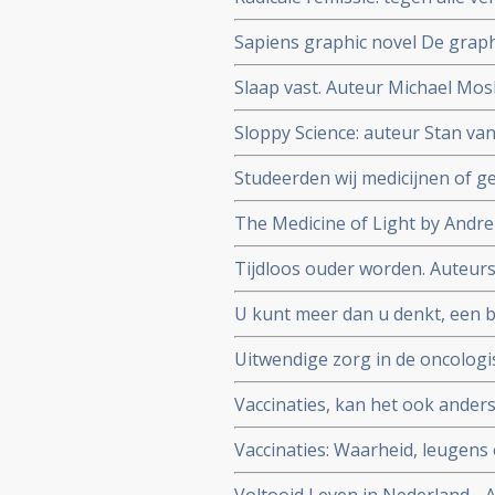
Turner
Sapiens graphic novel De graph
mensheid in stripverhaal
Slaap vast. Auteur Michael Mosl
slaapproblemen ontstaan en hoe
Sloppy Science: auteur Stan van
kunt aanpakken.
nepcongressen
Studeerden wij medicijnen of 
chronische aandoeningen. Auteu
The Medicine of Light by Andre
wordt uitgelegd hoe PDT met r
Tijdloos ouder worden. Auteu
fotosensitizer succesvol kanke
doorprikken van leeftijdsgebo
U kunt meer dan u denkt, een 
met kanker.
Uitwendige zorg in de oncologi
antroposofische verpleegkundi
Vaccinaties, kan het ook ander
Vaccinaties: Waarheid, leugens 