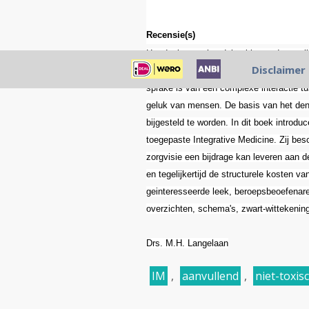
Recensie(s)
Het denken en handelen binnen de reguli
Disclaimer
geest gescheiden zijn. Wetenschappelijke
sprake is van een complexe interactie t
geluk van mensen. De basis van het den
bijgesteld te worden. In dit boek introd
toegepaste Integrative Medicine. Zij be
zorgvisie een bijdrage kan leveren aan d
en tegelijkertijd de structurele kosten 
geinteresseerde leek, beroepsbeoefenar
overzichten, schema's, zwart-wittekeninge
Drs. M.H. Langelaan
IM
,
aanvullend
,
niet-toxis