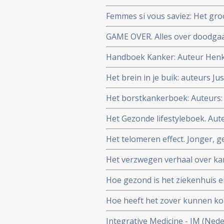
Femmes si vous saviez: Het gro
vrouwen zouden moeten weten o
GAME OVER. Alles over doodgaa
baarmoeder-, borst- en eierst
Quaegebeur. Dit boek legt uit 
Handboek Kanker: Auteur Hen
die niet meer verdwijnt. Voor ki
Het brein in je buik: auteurs 
Het borstkankerboek: Auteurs: 
Oldenburg, Julia van Bohemen
Het Gezonde lifestyleboek. Aute
Het telomeren effect. Jonger, g
en Elissa Epel
Het verzwegen verhaal over ka
Hoe gezond is het ziekenhuis 
Auteur: oncologisch chirurg Sche
Hoe heeft het zover kunnen ko
Peter Kapitein
Integrative Medicine - IM (Nede