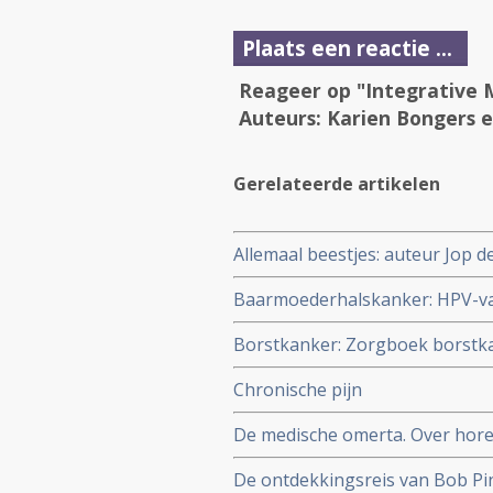
Plaats een reactie ...
Reageer op "Integrative M
Auteurs: Karien Bongers e
Gerelateerde artikelen
Allemaal beestjes: auteur Jop d
Baarmoederhalskanker: HPV-va
Borstkanker: Zorgboek borstk
Chronische pijn
De medische omerta. Over horen,
Reekers, emeritus-hoogleraar i
De ontdekkingsreis van Bob P