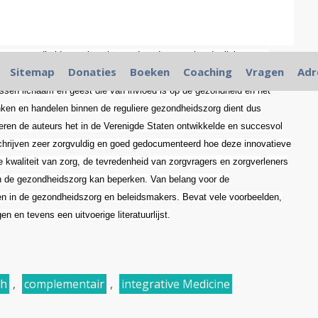
ere gezondheidszorg is gebaseerd op de opvatting dat lichaam en
Sitemap
Donaties
Boeken
Coaching
Vragen
Adr
 ontdekkingen van de laatste twintig jaar tonen echter aan dat er
ussen lichaam en geest die van invloed is op de gezondheid en het
ken en handelen binnen de reguliere gezondheidszorg dient dus
uceren de auteurs het in de Verenigde Staten ontwikkelde en succesvol
schrijven zeer zorgvuldig en goed gedocumenteerd hoe deze innovatieve
e kwaliteit van zorg, de tevredenheid van zorgvragers en zorgverleners
van de gezondheidszorg kan beperken. Van belang voor de
en in de gezondheidszorg en beleidsmakers. Bevat vele voorbeelden,
n en tevens een uitvoerige literatuurlijst.
ch
,
complementair
,
integrative Medicine