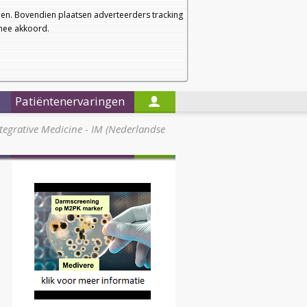
a
a
Startpagina
Nieuwsbrief
a
en. Bovendien plaatsen adverteerders tracking
rmee akkoord.
Alleen in de titels zoeken
Patiëntenervaringen
tegrative Medicine - IM (Nederlandse