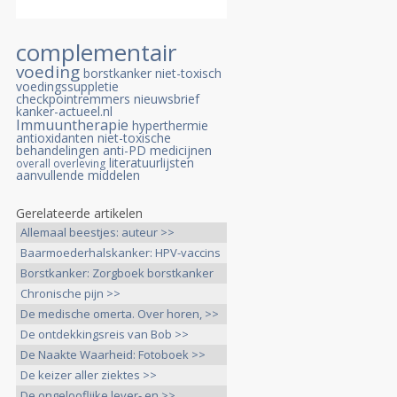
complementair
voeding
borstkanker
niet-toxisch
voedingssuppletie
checkpointremmers
nieuwsbrief
kanker-actueel.nl
Immuuntherapie
hyperthermie
antioxidanten
niet-toxische
behandelingen
anti-PD medicijnen
literatuurlijsten
overall overleving
aanvullende middelen
Gerelateerde artikelen
Allemaal beestjes: auteur >>
Baarmoederhalskanker: HPV-vaccins
>>
Borstkanker: Zorgboek borstkanker
>>
Chronische pijn >>
De medische omerta. Over horen, >>
De ontdekkingsreis van Bob >>
De Naakte Waarheid: Fotoboek >>
De keizer aller ziektes >>
De ongelooflijke lever- en >>