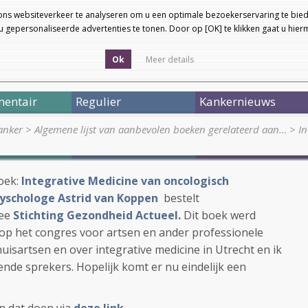
ons websiteverkeer te analyseren om u een optimale bezoekerservaring te bied
 gepersonaliseerde advertenties te tonen. Door op [OK] te klikken gaat u hie
Ok
Meer details
entair
Regulier
Kankernieuws
anker
>
Algemene lijst van aanbevolen boeken gerelateerd aan…
>
In
boek:
Integrative Medicine van oncologisch
syschologe Astrid van Koppen
bestelt
mee
Stichting Gezondheid Actueel
.
Dit boek werd
op het congres voor artsen en ander professionele
uisartsen en over integrative medicine in Utrecht en ik
ende sprekers. Hopelijk komt er nu eindelijk een