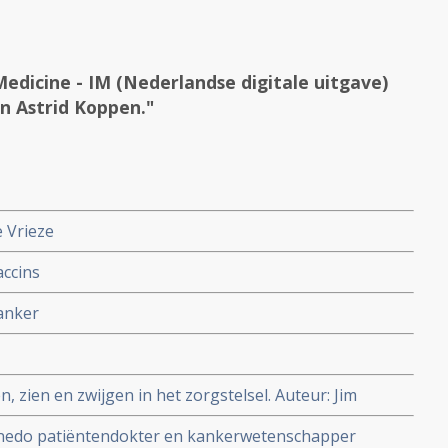
edicine - IM (Nederlandse digitale uitgave)
n Astrid Koppen."
e Vrieze
ccins
anker
 zien en zwijgen in het zorgstelsel. Auteur: Jim
n de interventieradiologie
inedo patiëntendokter en kankerwetenschapper