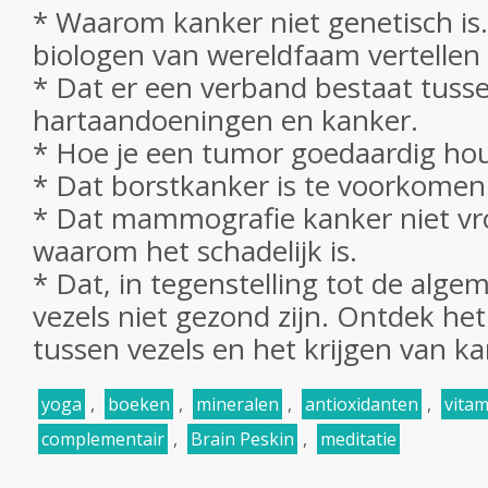
* Waarom kanker niet genetisch is.
biologen van wereldfaam vertelle
* Dat er een verband bestaat tuss
hartaandoeningen en kanker.
* Hoe je een tumor goedaardig hou
* Dat borstkanker is te voorkomen
* Dat mammografie kanker niet vr
waarom het schadelijk is.
* Dat, in tegenstelling tot de alge
vezels niet gezond zijn. Ontdek he
tussen vezels en het krijgen van ka
yoga
,
boeken
,
mineralen
,
antioxidanten
,
vitam
complementair
,
Brain Peskin
,
meditatie