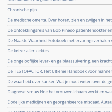
Chronische pijn
De medische omerta. Over horen, zien en zwijgen in het 
Reekers, emeritus-hoogleraar in de interventieradiolog
De ontdekkingsreis van Bob Pinedo patiëntendokter 
De Naakte Waarheid: Fotoboek met ervaringsverhalen 
Auteurs: Alice Bakker & Lilian Schneider Fotografe Ma
De keizer aller ziektes
De ongelooflijke lever- en galblaaszuivering. een krach
gezondheid en welzijn te optimaliseren. Auteur Andreas
De TESTOFACTOR, Het Ultieme Handboek voor mannen: 
ir. Ralph Moorman
De waarheid over kanker. Wat je moet weten over de ge
behandeling en de preventie Auteur: Ty M. Bollinger
Diagnose: vrouw Hoe het vrouwenlichaam werkt en wa
Auteurs: WOMEN Inc.
Dodelijke medicijnen en georganiseerde misdaad. Auteu
farmaceutische industrie is door en door verrot