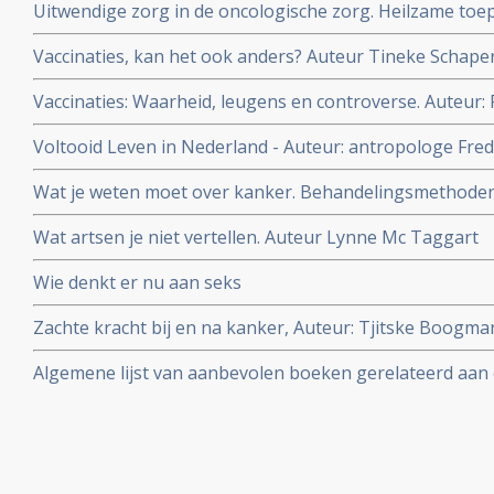
Uitwendige zorg in de oncologische zorg. Heilzame toe
antroposofische verpleegkundige Zorg. Auteur: Toke B
Vaccinaties, kan het ook anders? Auteur Tineke Schape
Vaccinaties: Waarheid, leugens en controverse. Auteur: 
Voltooid Leven in Nederland - Auteur: antropologe Fre
ervaren, willen en doen als zij het leven voltooid vinden
Wat je weten moet over kanker. Behandelingsmethoden, r
Auteur Lynne McTaggert
Wat artsen je niet vertellen. Auteur Lynne Mc Taggart
Wie denkt er nu aan seks
Zachte kracht bij en na kanker, Auteur: Tjitske Boogm
Janneke Boshouwers. Yoga bij en na kanker.
Algemene lijst van aanbevolen boeken gerelateerd aa
kanker