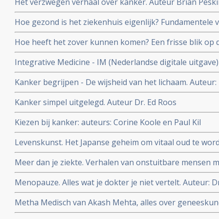
Het verzwegen verhaal over kanker. Auteur Brian Pesk
Hoe gezond is het ziekenhuis eigenlijk? Fundamentele
Auteur: oncologisch chirurg Schelto Kruijff
Hoe heeft het zover kunnen komen? Een frisse blik op 
Peter Kapitein
Integrative Medicine - IM (Nederlandse digitale uitgave
Astrid Koppen.
Kanker begrijpen - De wijsheid van het lichaam. Auteur:
Kanker simpel uitgelegd. Auteur Dr. Ed Roos
Kiezen bij kanker: auteurs: Corine Koole en Paul Kil
Levenskunst. Het Japanse geheim om vitaal oud te word
Meer dan je ziekte. Verhalen van onstuitbare mensen m
Bloem en Jan Heemskerk
Menopauze. Alles wat je dokter je niet vertelt. Auteur: D
Metha Medisch van Akash Mehta, alles over geneeskund
zakboekformaat. Topper voor studenten geneeskunde