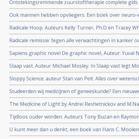
Ontstekingsremmende zuurstoftherapie complete gids 
gebruiken van natuurlijke zuurstoftherapie. Auteur Ma
Ook mannen hebben opvliegers. Een boek over neuro-
Radicale Hoop. Auteurs Kelly Turner, Ph.D en Tracey Whi
Radicale Remissie
Radicale remissie: tegen alle verwachtingen in kanker ov
Turner
Sapiens graphic novel De graphic novel, Auteur: Yuval 
mensheid in stripverhaal
Slaap vast. Auteur Michael Mosley. In Slaap vast legt Mi
slaapproblemen ontstaan en hoe je die met vasten, dië
Sloppy Science: auteur Stan van Pelt. Alles over wetensc
kunt aanpakken.
nepcongressen
Studeerden wij medicijnen of geneeskunde? Een nieuwe
chronische aandoeningen. Auteur: Lieneke van de Grien
The Medicine of Light by Andrei Reshetnickov and M.Nat
wordt uitgelegd hoe PDT met radachlorin-bremachlorin
Tijdloos ouder worden. Auteurs Tony Buzan en Raymo
fotosensitizer succesvol kankerpatienten kan helpen c
doorprikken van leeftijdsgebonden mentale achteruitg
U kunt meer dan u denkt, een boek van Hans C. Moolen
met kanker.