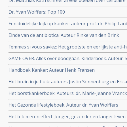
Dr. Matthias Rath schreef al vele boeken over cellulaire
gezond blijven
Dr. Yvan Wolffers: Top 100
Een duidelijke kijk op kanker: auteur prof. dr. Philip Lar
Einde van de antibiotica: Auteur Rinke van den Brink
Femmes si vous saviez: Het grootste en eerlijkste anti
vrouwen zouden moeten weten over vooral de rol van h
GAME OVER. Alles over doodgaan. Kinderboek. Auteur: 
baarmoeder-, borst- en eierstokkanker. Maar ook inte
Quaegebeur. Dit boek legt uit wat we wél weten van ste
Handboek Kanker: Auteur Henk Fransen
die niet meer verdwijnt. Voor kinderen vanaf 7 jaar.
Het brein in je buik: auteurs Justin Sonnenburg en Eri
Het borstkankerboek: Auteurs: dr. Marie-Jeanne Vranck
Oldenburg, Julia van Bohemen
Het Gezonde lifestyleboek. Auteur dr. Yvan Wolffers
Het telomeren effect. Jonger, gezonder en langer leven.
en Elissa Epel