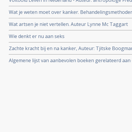
Voltooid Leven in Nederland - Auteur: antropologe Fre
ervaren, willen en doen als zij het leven voltooid vinden
Wat je weten moet over kanker. Behandelingsmethoden, r
Auteur Lynne McTaggert
Wat artsen je niet vertellen. Auteur Lynne Mc Taggart
Wie denkt er nu aan seks
Zachte kracht bij en na kanker, Auteur: Tjitske Boogm
Janneke Boshouwers. Yoga bij en na kanker.
Algemene lijst van aanbevolen boeken gerelateerd aa
kanker