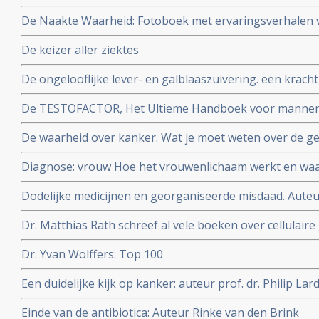
De Naakte Waarheid: Fotoboek met ervaringsverhalen 
Auteurs: Alice Bakker & Lilian Schneider Fotografe Ma
De keizer aller ziektes
De ongelooflijke lever- en galblaaszuivering. een krach
gezondheid en welzijn te optimaliseren. Auteur Andreas
De TESTOFACTOR, Het Ultieme Handboek voor mannen: 
ir. Ralph Moorman
De waarheid over kanker. Wat je moet weten over de ge
behandeling en de preventie Auteur: Ty M. Bollinger
Diagnose: vrouw Hoe het vrouwenlichaam werkt en wa
Auteurs: WOMEN Inc.
Dodelijke medicijnen en georganiseerde misdaad. Auteu
farmaceutische industrie is door en door verrot
Dr. Matthias Rath schreef al vele boeken over cellulaire
gezond blijven
Dr. Yvan Wolffers: Top 100
Een duidelijke kijk op kanker: auteur prof. dr. Philip Lar
Einde van de antibiotica: Auteur Rinke van den Brink