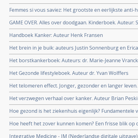
Femmes si vous saviez: Het grootste en eerlijkste anti
vrouwen zouden moeten weten over vooral de rol van h
GAME OVER. Alles over doodgaan. Kinderboek. Auteur: 
baarmoeder-, borst- en eierstokkanker. Maar ook inte
Quaegebeur. Dit boek legt uit wat we wél weten van ste
Handboek Kanker: Auteur Henk Fransen
die niet meer verdwijnt. Voor kinderen vanaf 7 jaar.
Het brein in je buik: auteurs Justin Sonnenburg en Eri
Het borstkankerboek: Auteurs: dr. Marie-Jeanne Vranck
Oldenburg, Julia van Bohemen
Het Gezonde lifestyleboek. Auteur dr. Yvan Wolffers
Het telomeren effect. Jonger, gezonder en langer leven.
en Elissa Epel
Het verzwegen verhaal over kanker. Auteur Brian Pesk
Hoe gezond is het ziekenhuis eigenlijk? Fundamentele
Auteur: oncologisch chirurg Schelto Kruijff
Hoe heeft het zover kunnen komen? Een frisse blik op 
Peter Kapitein
Integrative Medicine - IM (Nederlandse digitale uitgave