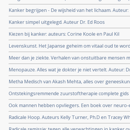
Astrid Koppen.
Kanker begrijpen - De wijsheid van het lichaam. Auteur:
Kanker simpel uitgelegd. Auteur Dr. Ed Roos
Kiezen bij kanker: auteurs: Corine Koole en Paul Kil
Levenskunst. Het Japanse geheim om vitaal oud te word
Meer dan je ziekte. Verhalen van onstuitbare mensen m
Bloem en Jan Heemskerk
Menopauze. Alles wat je dokter je niet vertelt. Auteur: D
Metha Medisch van Akash Mehta, alles over geneeskund
zakboekformaat. Topper voor studenten geneeskunde
Ontstekingsremmende zuurstoftherapie complete gids 
gebruiken van natuurlijke zuurstoftherapie. Auteur Ma
Ook mannen hebben opvliegers. Een boek over neuro-
Radicale Hoop. Auteurs Kelly Turner, Ph.D en Tracey Whi
Radicale Remissie
Radicale remissie: tegen alle verwachtingen in kanker ov