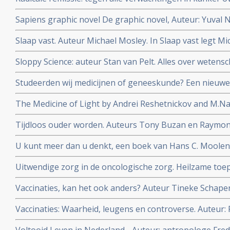
Turner
Sapiens graphic novel De graphic novel, Auteur: Yuval 
mensheid in stripverhaal
Slaap vast. Auteur Michael Mosley. In Slaap vast legt Mi
slaapproblemen ontstaan en hoe je die met vasten, dië
Sloppy Science: auteur Stan van Pelt. Alles over wetensc
kunt aanpakken.
nepcongressen
Studeerden wij medicijnen of geneeskunde? Een nieuwe
chronische aandoeningen. Auteur: Lieneke van de Grien
The Medicine of Light by Andrei Reshetnickov and M.Nat
wordt uitgelegd hoe PDT met radachlorin-bremachlorin
Tijdloos ouder worden. Auteurs Tony Buzan en Raymo
fotosensitizer succesvol kankerpatienten kan helpen c
doorprikken van leeftijdsgebonden mentale achteruitg
U kunt meer dan u denkt, een boek van Hans C. Moolen
met kanker.
Uitwendige zorg in de oncologische zorg. Heilzame toe
antroposofische verpleegkundige Zorg. Auteur: Toke B
Vaccinaties, kan het ook anders? Auteur Tineke Schape
Vaccinaties: Waarheid, leugens en controverse. Auteur: 