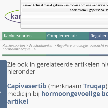
Kanker Actueel maakt gebruik van cookies om ons websiteverk
cookies om u gepersonalisee
Kankersoorten
Complementair
Regulier
Kankersoorten
>
Prostaatkanker
>
Reguliere oncologie: overzicht 
hormoontherapie…
>
Zie ook in gerelateerde artikelen hi
hieronder
Capivasertib
(merknaam
Truqap
medicijn bij
hormoongevoelige b
>
artikel