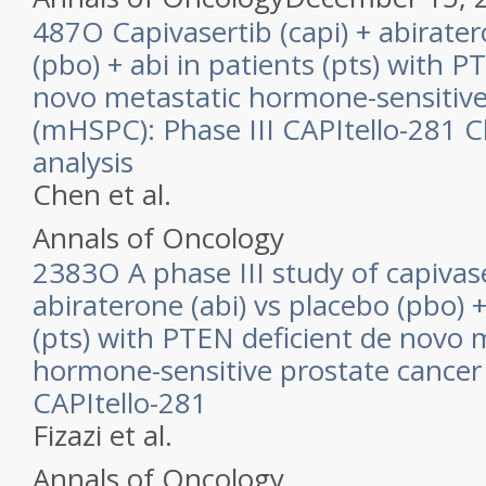
487O Capivasertib (capi) + abirater
(pbo) + abi in patients (pts) with P
novo metastatic hormone-sensitive
(mHSPC): Phase III CAPItello-281 
analysis
Chen et al.
Annals of Oncology
2383O A phase III study of capivase
abiraterone (abi) vs placebo (pbo) +
(pts) with PTEN deficient de novo 
hormone-sensitive prostate cance
CAPItello-281
Fizazi et al.
Annals of Oncology