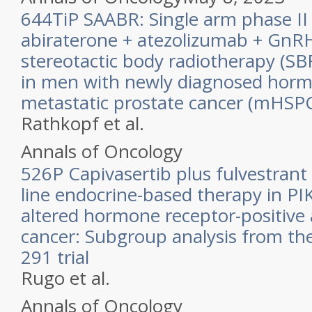
644TiP SAABR: Single arm phase II
abiraterone + atezolizumab + GnR
stereotactic body radiotherapy (SB
in men with newly diagnosed horm
metastatic prostate cancer (mHSP
Rathkopf et al.
Annals of Oncology
526P Capivasertib plus fulvestrant 
line endocrine-based therapy in 
altered hormone receptor-positive
cancer: Subgroup analysis from the
291 trial
Rugo et al.
Annals of Oncology