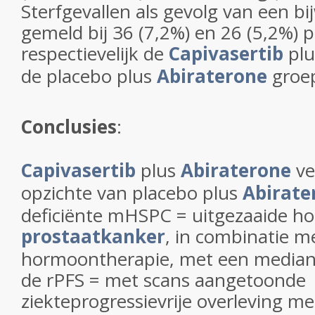
Sterfgevallen als gevolg van een b
gemeld bij 36 (7,2%) en 26 (5,2%) p
respectievelijk de
Capivasertib
pl
de placebo plus
Abiraterone
groe
Conclusies
:
Capivasertib
plus
Abiraterone
ve
opzichte van placebo plus
Abirate
deficiënte mHSPC = uitgezaaide h
prostaatkanker
, in combinatie m
hormoontherapie, met een median
de rPFS = met scans aangetoonde
ziekteprogressievrije overleving m