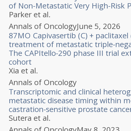
of Non-Metastatic Very High-Risk 
Parker et al.
Annals of Oncology
June 5, 2026
87MO Capivasertib (C) + paclitaxel (P
treatment of metastatic triple-nega
The CAPItello-290 phase III trial e
cohort
Xia et al.
Annals of Oncology
Transcriptomic and clinical heterog
metastatic disease timing within m
castration-sensitive prostate cance
Sutera et al.
Annals of Oncology
May 8, 2023