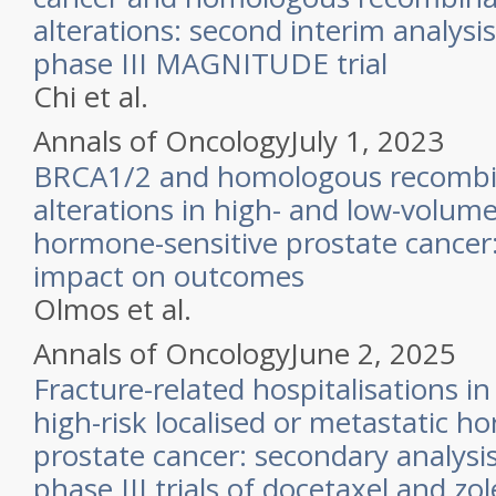
alterations: second interim analys
phase III MAGNITUDE trial
Chi et al.
Annals of Oncology
July 1, 2023
BRCA1/2 and homologous recombin
alterations in high- and low-volum
hormone-sensitive prostate cancer
impact on outcomes
Olmos et al.
Annals of Oncology
June 2, 2025
Fracture-related hospitalisations i
high-risk localised or metastatic h
prostate cancer: secondary analys
phase III trials of docetaxel and zo