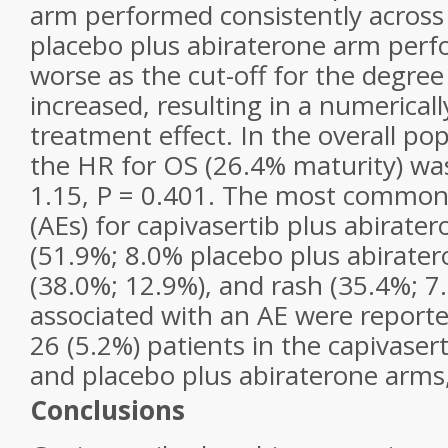
arm performed consistently across 
placebo plus abiraterone arm perf
worse as the cut-off for the degre
increased, resulting in a numerical
treatment effect. In the overall po
the HR for OS (26.4% maturity) was
1.15,
P
= 0.401. The most common 
(AEs) for capivasertib plus abirate
(51.9%; 8.0% placebo plus abirater
(38.0%; 12.9%), and rash (35.4%; 7
associated with an AE were reporte
26 (5.2%) patients in the capivaser
and placebo plus abiraterone arms,
Conclusions