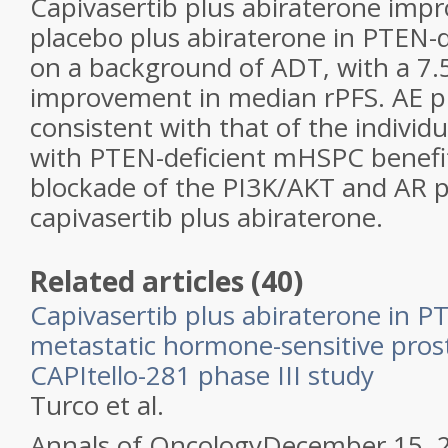
Capivasertib plus abiraterone impr
placebo plus abiraterone in PTEN-
on a background of ADT, with a 7
improvement in median rPFS. AE pr
consistent with that of the individu
with PTEN-deficient mHSPC benefi
blockade of the PI3K/AKT and AR 
capivasertib plus abiraterone.
Related articles (40)
Capivasertib plus abiraterone in P
metastatic hormone-sensitive pros
CAPItello-281 phase III study
Turco et al.
Annals of Oncology
December 15, 