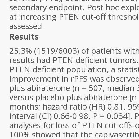
secondary endpoint.
Post hoc
expl
at increasing PTEN cut-off thresho
assessed.
Results
25.3% (1519/6003) of patients with
results had PTEN-deficient tumors
PTEN-deficient population, a statisti
improvement in rPFS was observed 
plus abiraterone (
n
= 507, median 
versus placebo plus abiraterone [
n
months; hazard ratio (HR) 0.81, 9
interval (CI) 0.66-0.98,
P
= 0.034].
P
analyses for loss of PTEN cut-offs
100% showed that the capivasertib