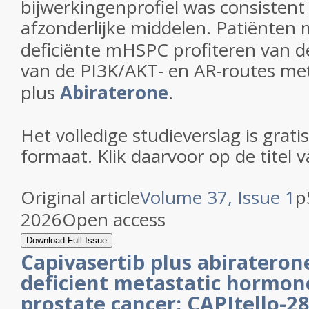
bijwerkingenprofiel was consistent
afzonderlijke middelen. Patiënten
deficiënte mHSPC profiteren van d
van de PI3K/AKT- en AR-routes me
plus
Abiraterone
.
Het volledige studieverslag is gratis
formaat. Klik daarvoor op de titel v
Original article
Volume 37
,
Issue 1
p
2026
Open access
Download Full Issue
Capivasertib plus abirateron
deficient metastatic hormon
prostate cancer: CAPItello-28