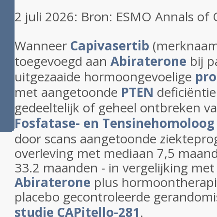
2 juli 2026: Bron: ESMO Annals of
Wanneer
Capivasertib
(merknaa
toegevoegd aan
Abiraterone
bij p
uitgezaaide hormoongevoelige
pro
met aangetoonde
PTEN
deficiënti
gedeeltelijk of geheel ontbreken v
Fosfatase- en Tensinehomoloog
door scans aangetoonde ziekteprog
overleving met mediaan 7,5 maand
33.2 maanden - in vergelijking met
Abiraterone
plus hormoontherapie.
placebo gecontroleerde gerandom
studie CAPitello-281
.