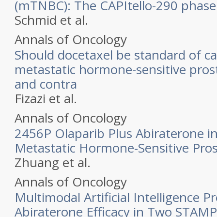
(mTNBC): The CAPItello-290 phase II
Schmid et al.
Annals of Oncology
Should docetaxel be standard of ca
metastatic hormone-sensitive pros
and contra
Fizazi et al.
Annals of Oncology
2456P Olaparib Plus Abiraterone 
Metastatic Hormone-Sensitive Pro
Zhuang et al.
Annals of Oncology
Multimodal Artificial Intelligence Pr
Abiraterone Efficacy in Two STAMP