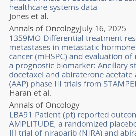
healthcare systems data
Jones et al.
Annals of Oncology
July 16, 2025
1359MO Differential treatment re
metastases in metastatic hormone-
cancer (mHSPC) and evaluation of 
a prognostic biomarker: Ancillary s
docetaxel and abiraterone acetate
(AAP) phase III trials from STAMP
Haran et al.
Annals of Oncology
LBA91 Patient (pt) reported outco
AMPLITUDE, a randomized placebo
III trial of niraparib (NIRA) and ab