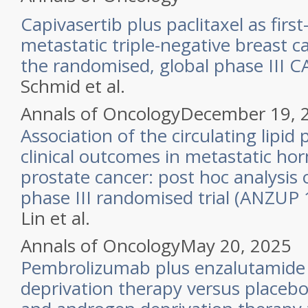
Capivasertib plus paclitaxel as first
metastatic triple-negative breast c
the randomised, global phase III CA
Schmid et al.
Annals of Oncology
December 19, 
Association of the circulating lipid
clinical outcomes in metastatic ho
prostate cancer: post hoc analysi
phase III randomised trial (ANZUP 
Lin et al.
Annals of Oncology
May 20, 2025
Pembrolizumab plus enzalutamide
deprivation therapy versus placeb