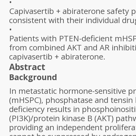
•
Capivasertib + abiraterone safety p
consistent with their individual drug
•
Patients with PTEN-deficient mHSPC
from combined AKT and AR inhibit
capivasertib + abiraterone.
Abstract
Background
In metastatic hormone-sensitive p
(mHSPC), phosphatase and tensin
deficiency results in phosphoinosit
(PI3K)/protein kinase B (AKT) pathw
providing an independent proliferat