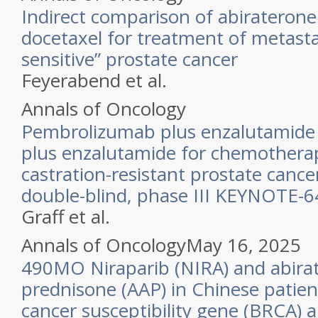
Indirect comparison of abiraterone
docetaxel for treatment of metast
sensitive” prostate cancer
Feyerabend et al.
Annals of Oncology
Pembrolizumab plus enzalutamide 
plus enzalutamide for chemotherap
castration-resistant prostate canc
double-blind, phase III KEYNOTE-6
Graff et al.
Annals of Oncology
May 16, 2025
490MO Niraparib (NIRA) and abirat
prednisone (AAP) in Chinese patien
cancer susceptibility gene (BRCA) a