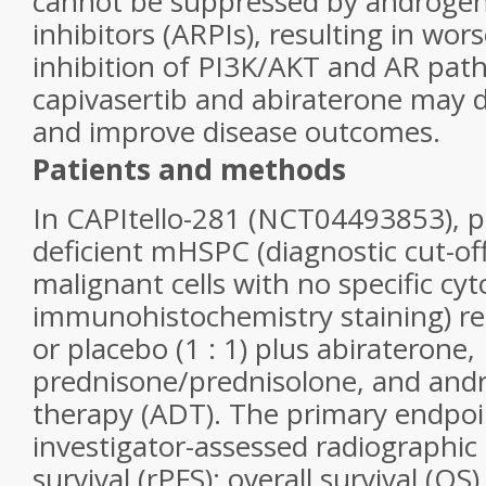
cannot be suppressed by androgen
inhibitors (ARPIs), resulting in wo
inhibition of PI3K/AKT and AR pat
capivasertib and abiraterone may 
and improve disease outcomes.
Patients and methods
In CAPItello-281 (NCT04493853), p
deficient mHSPC (diagnostic cut-of
malignant cells with no specific c
immunohistochemistry staining) re
or placebo (1 : 1) plus abiraterone,
prednisone/prednisolone, and and
therapy (ADT). The primary endpo
investigator-assessed radiographic
survival (rPFS); overall survival (OS