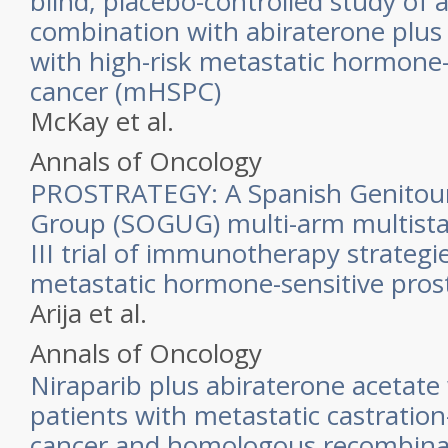
blind, placebo-controlled study of 
combination with abiraterone plus
with high-risk metastatic hormone-
cancer (mHSPC)
McKay et al.
Annals of Oncology
PROSTRATEGY: A Spanish Genitour
Group (SOGUG) multi-arm multist
III trial of immunotherapy strategi
metastatic hormone-sensitive pros
Arija et al.
Annals of Oncology
Niraparib plus abiraterone acetate
patients with metastatic castration
cancer and homologous recombinat