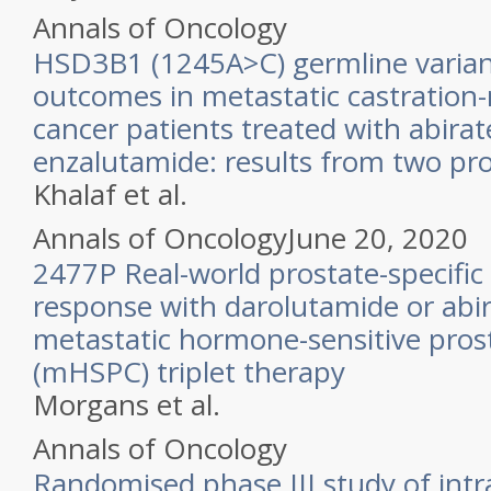
Annals of Oncology
HSD3B1 (1245A>C) germline variant
outcomes in metastatic castration-
cancer patients treated with abira
enzalutamide: results from two pro
Khalaf et al.
Annals of Oncology
June 20, 2020
2477P Real-world prostate-specific
response with darolutamide or abi
metastatic hormone-sensitive pros
(mHSPC) triplet therapy
Morgans et al.
Annals of Oncology
Randomised phase III study of int