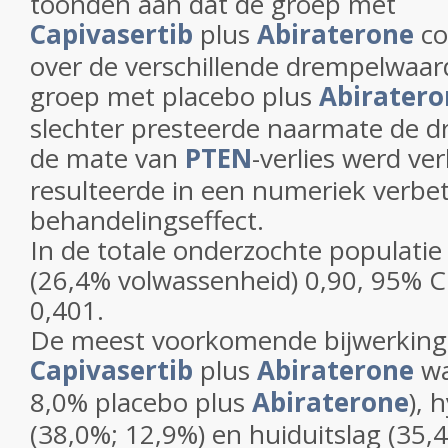
toonden aan dat de groep met
Capivasertib
plus
Abiraterone
co
over de verschillende drempelwaard
groep met placebo plus
Abiratero
slechter presteerde naarmate de 
de mate van
PTEN
-verlies werd ve
resulteerde in een numeriek verbe
behandelingseffect.
In de totale onderzochte populati
(26,4% volwassenheid) 0,90, 95% CI
0,401.
De meest voorkomende bijwerkinge
Capivasertib
plus
Abiraterone
wa
8,0% placebo plus
Abiraterone
), 
(38,0%; 12,9%) en huiduitslag (35,4