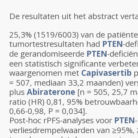
De resultaten uit het abstract verta
25,3% (1519/6003) van de patiënte
tumortestresultaten had
PTEN
-def
de gerandomiseerde
PTEN
-deficië
een statistisch significante verbet
waargenomen met
Capivasertib
p
= 507, mediaan 33,2 maanden) ver
plus
Abiraterone
[n = 505, 25,7 
ratio (HR) 0,81, 95% betrouwbaarhe
0,66-0,98, P = 0,034].
Post-hoc rPFS-analyses voor
PTEN
-
verliesdrempelwaarden van ≥95%,