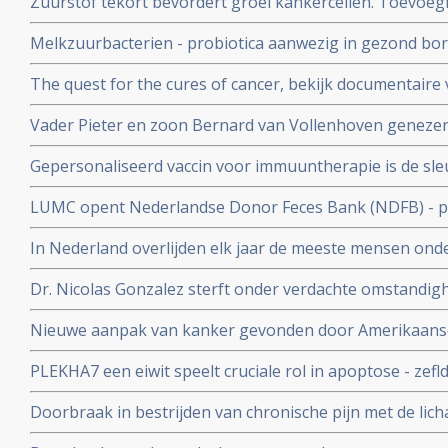
Zuurstof tekort bevordert groei kankercellen. Toevoegi
ozontherapie - kan groei van tumorcellen remmen of z
Melkzuurbacterien - probiotica aanwezig in gezond bo
tegen borstkanker blijkt uit kleinschalige studie
The quest for the cures of cancer, bekijk documentaire
wetenschappers en patienten over natuurlijke geneeswi
Vader Pieter en zoon Bernard van Vollenhoven geneze
en lymfklierkanker. Ook Jimmy Carter blijkt kankervrij.
Gepersonaliseerd vaccin voor immuuntherapie is de sle
kansen op genezen van kanker?
genezen van kanker ontdekt een team van wetenschap
LUMC opent Nederlandse Donor Feces Bank (NDFB) - p
gezond is zijn ontlasting kan doneren, welke gebruikt 
In Nederland overlijden elk jaar de meeste mensen onde
darmflora bij zieke patienten.via neussonde
Nederland staat tweede voor mensen ouder dan 65 jaar
Dr. Nicolas Gonzalez sterft onder verdachte omstandighe
de tijd de 10e complementair werkende arts die overlij
Nieuwe aanpak van kanker gevonden door Amerikaanse
verdachte omstandigheden
PLEKHA7 een eiwit speelt cruciale rol in apoptose - zefl
Onderzoekers aan de Mayo Clinic ontdekken dat repar
Doorbraak in bestrijden van chronische pijn met de li
tumoren kan voorkomen.
ontstekingsremmende stof palmitoylethanolamide welk