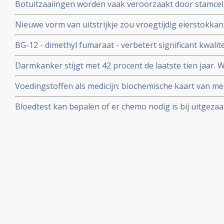
Botuitzaaiingen worden vaak veroorzaakt door stamcel
ontdekken wetenschappers.
Nieuwe vorm van uitstrijkje zou vroegtijdig eierstokk
baarmoederhalskanker ontdekken, beweren Amerikaa
BG-12 - dimethyl fumaraat - verbetert significant kwalit
klachten van bepaalde vorm van MS - multiple sclerose
Darmkanker stijgt met 42 procent de laatste tien jaar.
MS), aldus meta analyse van fase III studies.
Fonds start groot internationaal onderzoek naar effecte
Voedingstoffen als medicijn: biochemische kaart van men
risico van darmkanker
Ziektes kunnen voorkomen worden door individueel vo
Bloedtest kan bepalen of er chemo nodig is bij uitgeza
darmkanker, aldus promotie onderzoek van Bianca Mos