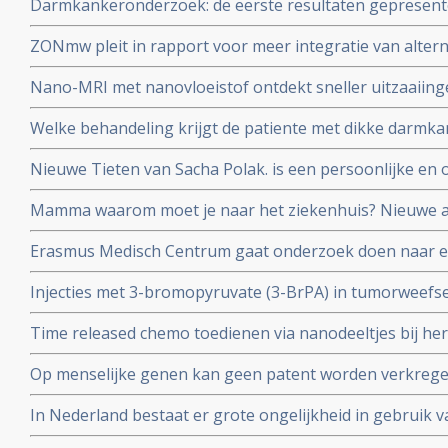
Darmkankeronderzoek: de eerste resultaten gepresentee
afwijkends gevonden
ZONmw pleit in rapport voor meer integratie van alter
aanvullende middelen en behandelingen in de regulier
Nano-MRI met nanovloeistof ontdekt sneller uitzaaiinge
behandeling van kanker sneller doen starten of juist a
Welke behandeling krijgt de patiente met dikke darmka
nodig zijn.
van vanavond 8 oktober 2013?
Nieuwe Tieten van Sacha Polak. is een persoonlijke en
over wel of niet preventief haar borsten te laten verwi
Mamma waarom moet je naar het ziekenhuis? Nieuwe a
van het BRCA-1 gen
peuters en kinderen die een ouder met kanker hebben o
Erasmus Medisch Centrum gaat onderzoek doen naar ef
Kankerspoken.
kanker als aanvulling op chemo of bestraling
Injecties met 3-bromopyruvate (3-BrPA) in tumorweefse
operatie en chemo bij borstkanker..Deze antiglycolitic 
Time released chemo toedienen via nanodeeltjes bij h
proces in kankercel en leidt tot natuurlijke celdood
multiforme, verdubbelt overlevingstijd in dierstudies
Op menselijke genen kan geen patent worden verkregen
Hooggerechtshof in de Verenigde Staten. Op synthetis
In Nederland bestaat er grote ongelijkheid in gebruik 
echter wel.
behandelingen voor kankerpatienten, aldus prof. dr. Ca