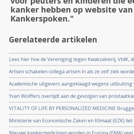
voor peuters en kinderen die 
kanker hebben op website van 
Kankerspoken."
Gerelateerde artikelen
Lees hier hoe de Vereniging tegen Kwakzalverij, VtdK, d
afgelopen jaren. Een overzicht van artikelen en publicat
Artsen schakelen collega artsen in als ze zelf ziek word
zorg nodig heeft. Sommige artsen regelen zelfs met v
Academische uitgevers aangeklaagd wegens uitbuiting
zichzelf
Uitgevers verdienden in 2023 miljarden aan publicaties 
Yvan Wolffers overlijdt aan de gevolgen van prostaatk
belastinggeld
VITALITY OF LIFE BY PERSONALIZED MEDICINE Brugge
complementaire veld. 2 daags jubileumcongres om het 4
Ministerie van Economische Zaken en Klimaat (EZK) liet 
NatuurApotheek en het 20+2 jarig bestaan van de Ha
bewust weg uit klimaatcampagne, zo ontdekte Stichtin
september 2022
Nieuwe kankermedicijnen worden in Europa (EMA) veel 