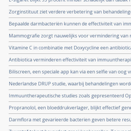
stoppen. Echter tieners lijken er juist door gestimulee
Zorginstituut ziet verdere verbetering van behandelin
roken
nieuwe medicijnen en doet aanbevelingen in een rappor
Bepaalde darmbacteriën kunnen de effectiviteit van i
medicijnen verhogen bij de behandeling van melanome
Mammografie zorgt nauwelijks voor vermindering van ri
gevorderde borstkanker maar wel voor veel meer onno
Vitamine C in combinatie met Doxycycline een antibiot
overdiagnose
kankerstamcellen en lijkt nieuwe behandelingsoptie n
Antibiotica verminderen effectiviteit van immuuntherapi
microbiota de resultaten sterk verbeteren van immuun
Biliscreen, een speciale app kan via een selfie van oog v
medicijnen
en aan geelzucht gerelateerde leveraandoeningen ont
Nederlandse DRUP studie, waarbij behandelingen wor
DNA mutaties en receptorenexpressie geeft hoopvolle 
Immuuntherapeutische studies zoals gepresenteerd Op 
kankerpatienten
juni 2017
Propranolol, een bloeddrukverlager, blijkt effectief ge
angiosarcomen en is goedgekeurd als weesgeneesmedi
Darmflora met gevarieerde bacterien geven betere res
Europese Commissie.
bij melanomen dan een minder gevarieerde darmflora.