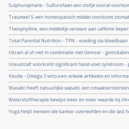
Sulphuraphane - Sulfurofaan een stofje vooral voorkom
Thevelein na zijn baanbrekende onderzoek
opnieuw effectieve en veilige behandeling van kanker te
Traumeel S. een homeopatisch middel voorkomt stomatit
prostaatkanker en borstkanker.
beenmergtransplantatie of stamceltransplantatie onderg
Theophylline, een middeltje verwant aan caffeïne beperk
gerandomiseerde studie.
op cisplatin gebaseerde chemokuren en beschermt de n
Total Parental Nutrition - TPN - voeding via bloedbaan -
patiënten met verschillende kankersoorten
verhouding van glucose/vet is bewezen slechter dan nor
Ukrain al of niet in combinatie met Gemzar - gemcitabi
bijvoeding van verzwakte kankerpatienten
overlevingstijd bij inoperabele alvleesklierkankerpati
Ureumzalf voorkomt significant hand-voet syndroom - pi
fase II studie met 90 patiënten.
vergelijking met vette zalf zonder ureum
Visolie - Omega 3 vetzuren: enkele artikelen en infor
vetzuren bij elkaar gezet
Wasabi: Heeft natuurlijke wasabi, een smaakversterken
van de wasabiplant, ook medicinale kwaliteiten tot aa
Waterstoftherapie bewijst meer en meer waarde bij chro
vormen van kanker bewijzen studies dat kankerpatient
Yoga helpt mensen die kanker overleefden en die last 
waterstofbehandelingen
stemmingswisselingen, angst, vermoeidheid of slapeloo
verbeteren zonder dat medicatie nodig is