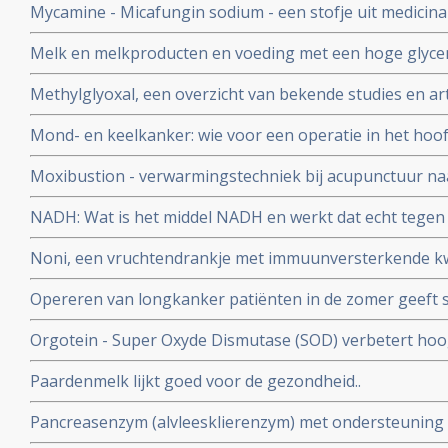
Mycamine - Micafungin sodium - een stofje uit medicin
jaars overleving met 23 %.
betaglucaan 1.3 krijgt van FDA erkenning als medicijn t
Melk en melkproducten en voeding met een hoge glycemi
tegen candida infecties bij patiënten die stamcel- en b
spelen grote rol in de vorming van acne en staan aan d
ondergaan en ter
Methylglyoxal, een overzicht van bekende studies en ar
als diabetes 2 en ook kanker
Mond- en keelkanker: wie voor een operatie in het hoof
immuunversterkende voeding (arginine, RNA) krijgt heef
Moxibustion - verwarmingstechniek bij acupunctuur naa
complicaties zoals infecties na de operatie en geneest s
vermindert significant bijwerkingen en vergroot 5 jaars 
NADH: Wat is het middel NADH en werkt dat echt tegen
neuskeelkankerpatiënten van 35,7% naar 50% blijkt uit 
en bij hormoonbehandelingen bij o.a. borstkanker als 
gerandomiseerde studie
Noni, een vruchtendrankje met immuunversterkende kw
Opereren van longkanker patiënten in de zomer geeft si
minder recidieven, dan opereren in de winter of voorjaar.
Orgotein - Super Oxyde Dismutase (SOD) verbetert hoog
grote rol te spelen.
die optreden bij bestraling van hoofd- en halsgebied w
Paardenmelk lijkt goed voor de gezondheid..
Pancreasenzym (alvleesklierenzym) met ondersteuning v
zeer opmerkelijke en hoopvolle resultaten in onderzoek