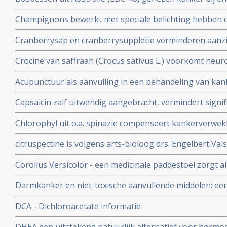
vrouwen zouden moeten weten over vooral de rol van h
weken wanneer ingespoten direct in de tumor.
baarmoederhals
Champignons bewerkt met speciale belichting hebben d
en kunnen vitamine-D supplementen vervangen
Cranberrysap en cranberrysuppletie verminderen aanzien
urineweginfecties bij daarvoor gevoelige mensen blijkt 
Crocine van saffraan (Crocus sativus L.) voorkomt neuro
placebo bij kankerpatienten die chemo kregen
Acupunctuur als aanvulling in een behandeling van ka
bijwerkingen veroorzaakt door bv. chemokuren bij elkaa
Capsaicin zalf uitwendig aangebracht, vermindert signif
artikelenreeks
(zenuwpijnen) veroorzaakt door operatieve ingrepen b
Chlorophyl uit o.a. spinazie compenseert kankerverwek
chilipepers met veel capsaicin werken ook goed als pijnst
stofje veel en voornamelijk voorkomend in rood vlees
citruspectine is volgens arts-bioloog drs. Engelbert Vals
voedingssupplement bij o.a. prostaatkanker en darmka
Corolius Versicolor - een medicinale paddestoel zorgt 
77% verhoogde T-cel activiteit bij 36 patiënten met he
Darmkanker en niet-toxische aanvullende middelen: ee
Vermoeidheids Syndroom en/of verstoorde immuunfunc
effectieve niet-toxische behandelingen, middelen en vo
DCA - Dichloroacetate informatie