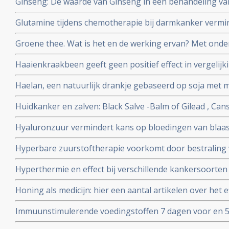
Ginseng: De waarde van Ginseng in een behandeling v
follow-up.
bijwerkingen. Een overzichtsartikel voor artsen en voe
Glutamine tijdens chemotherapie bij darmkanker vermin
geplaatst 12 december 2009
neuropathische problemen daarna.
Groene thee. Wat is het en de werking ervan? Met onde
Haaienkraakbeen geeft geen positief effect in vergelijk
kankerpatiënten aldus kleine maar wel gerandomiseerde 
Haelan, een natuurlijk drankje gebaseerd op soja met m
met darmkanker en borstkanker.
Huidkanker en zalven: Black Salve -Balm of Gilead , Cans
zalven op natuurlijke basis. Hier een aantal studies en 
Hyaluronzuur vermindert kans op bloedingen van blaas
voor huidkanker en huidaandoeningen
bestraling net zo goed als hyperbare zuurstof maar is v
Hyperbare zuurstoftherapie voorkomt door bestraling
dienen.
blaasontstekingen bij patienten die op het bekkengebi
Hyperthermie en effect bij verschillende kankersoorten
chemo kuren als bij bestraling. Vele studies bewijzen ef
Honing als medicijn: hier een aantal artikelen over het e
bij elkaar gezet in aparte artikelen reeks.
tegengaan van bijwerkingen bij chemo en bestraling bij
Immuunstimulerende voedingstoffen 7 dagen voor en 5
darmkanker vermindert significant infecties en bevorder