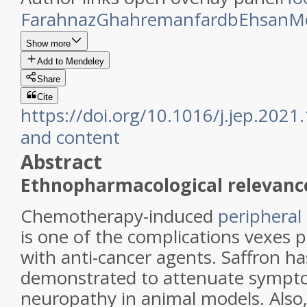
Farahnaz
Ghahremanfard
b
Ehsan
M
Show more
Add to Mendeley
Share
Cite
https://doi.org/10.1016/j.jep.2021
and content
Abstract
Ethnopharmacological relevanc
Chemotherapy-induced
peripheral
is one of the complications vexes p
with anti-cancer agents. Saffron h
demonstrated to attenuate sympto
neuropathy in animal models. Also, 