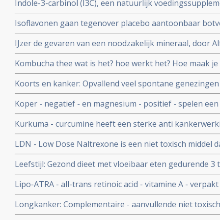
Indole-3-carbinol (I3C), een natuurlijk voedingssupplem
voor o.a. hormoongevoelige vormen van kanker
Isoflavonen gaan tegenover placebo aantoonbaar botver
overgang
IJzer de gevaren van een noodzakelijk mineraal, door A
voedingsdeskundige copy 1
Kombucha thee wat is het? hoe werkt het? Hoe maak je
Koorts en kanker: Opvallend veel spontane genezingen 
veroorzaakt door infecties en koorts. Hier een artikel
Koper - negatief - en magnesium - positief - spelen een s
kankerpatienten.
overlijden gerelateerd ook aan hart- en vaatziektes en 
Kurkuma - curcumine heeft een sterke anti kankerwerki
belangrijke studies met kurkuma - curcumine
LDN - Low Dose Naltrexone is een niet toxisch middel 
goedgekeurd is door de FDA
Leefstijl: Gezond dieet met vloeibaar eten gedurende 3
onder begeleiding terug naar vast voedsel en gezonde le
Lipo-ATRA - all-trans retinoic acid - vitamine A - verpakt
procent van de patienten met diabetes 2
ingebracht zorgt voor opvallend groot aantal totale rem
Longkanker: Complementaire - aanvullende niet toxisc
APL - acute promyelocytic leukemia, die geen chemo h
bij longkanker: een overzicht