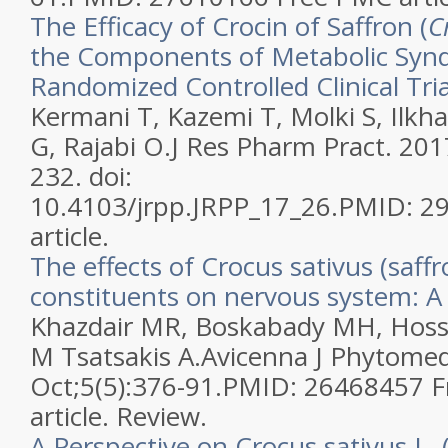
The Efficacy of Crocin of Saffron (
C
the Components of Metabolic Syn
Randomized Controlled Clinical Tria
Kermani T, Kazemi T, Molki S, Ilkha
G, Rajabi O.
J Res Pharm Pract. 201
232. doi:
10.4103/jrpp.JRPP_17_26.
PMID:
2
article.
The effects of Crocus sativus (saffr
constituents on nervous system: A 
Khazdair MR, Boskabady MH, Hosse
M Tsatsakis A.
Avicenna J Phytomed
Oct;5(5):376-91.
PMID:
26468457
F
article.
Review.
A Perspective on Crocus sativus L. 