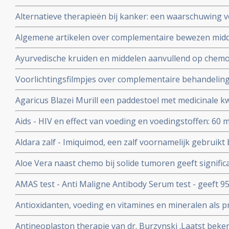
Alternatieve therapieën bij kanker: een waarschuwing 
Algemene artikelen over complementaire bewezen mid
Ayurvedische kruiden en middelen aanvullend op chemo
bijwerkingen zoals vermoeidheid, overgeven en misseli
Voorlichtingsfilmpjes over complementaire behandeli
chemotherapie bij kankerpatiënten met verschillende 
voedingsuppletie als preventie en aanvullende behandel
stadium, orgaan enz.
Agaricus Blazei Murill een paddestoel met medicinale kw
Aids - HIV en effect van voeding en voedingstoffen: 60 mg.
vitamine A per dag gegeven aan kinderen besmet met he
Aldara zalf - Imiquimod, een zalf voornamelijk gebruik
minder sterfte gerekend over periodes van drie maande
huidkanker en andere huid aandoeningen zoals genital
Aloe Vera naast chemo bij solide tumoren geeft significa
tumoren en geeft mediaan langere levensduur. Blijkt ui
AMAS test - Anti Maligne Antibody Serum test - geeft 9
studie. Artikel geplaatst 9 maart 2010
van vroege primaire borstkanker en 99% voor vaststelle
Antioxidanten, voeding en vitamines en mineralen als p
borstkanker, maar de AMAS test geldt ook voor andere
kanker: een aantal belangrijke studies en artikelen bij 
betrouwbare diagnose.
Antineoplaston therapie van dr. Burzynski .Laatst beken