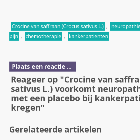
Crocine van saffraan (Crocus sativus L.)
,
neuropathi
pijn
,
chemotherapie
,
kankerpatienten
Plaats een reactie ...
Reageer op "Crocine van saffr
sativus L.) voorkomt neuropath
met een placebo bij kankerpat
kregen"
Gerelateerde artikelen