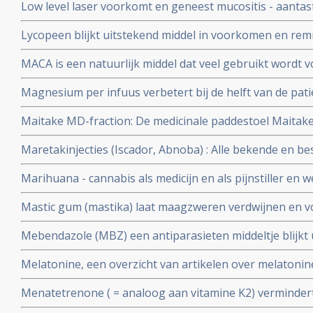
Low level laser voorkomt en geneest mucositis - aantast
mond veroorzaakt door stamceltransplantatie, chemo o
Lycopeen blijkt uitstekend middel in voorkomen en re
Nederlands apparaatje ook zelf thuis te gebruiken.
heeft ook nog andere kwaliteiten, zie hier een aantal a
MACA is een natuurlijk middel dat veel gebruikt wordt v
immuunsysteem en vitaliteit en ook wel door kankerpat
Magnesium per infuus verbetert bij de helft van de pat
de pijn en ongemak met meer dan 30 procent
Maitake MD-fraction: De medicinale paddestoel Maitake
natuurlijke middel zo bijzonder is in een behandeling v
Maretakinjecties (Iscador, Abnoba) : Alle bekende en be
over maretakinjecties bij kanker op een rijtje gezet.
Marihuana - cannabis als medicijn en als pijnstiller en we
- dementie
Mastic gum (mastika) laat maagzweren verdwijnen en
lijkt ook goed in bestrijding van maag- en darmkanker 
Mebendazole (MBZ) een antiparasieten middeltje blijkt 
verschillende vormen van kanker en nagenoeg zonder b
Melatonine, een overzicht van artikelen over melatonine
kankerbehandeling bij elkaar gezet.
Menatetrenone ( = analoog aan vitamine K2) vermindert
kans op een recidief significant - 42,7 % na 1 jaar en 27,