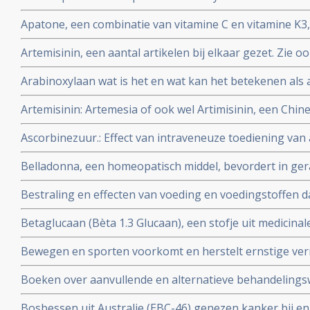
Burzinky's antineoplastontherapie bij vooral hersentum
Apatone, een combinatie van vitamine C en vitamine K3,
darmkanker en andere kankersoorten
prostaatkanker, endometriosekanker, eierstokkanker 
Artemisinin, een aantal artikelen bij elkaar gezet. Zie o
via autoschizis, geactiveerde celdood
complemenatair voor veel meer informatie over TCM - tr
Arabinoxylaan wat is het en wat kan het betekenen als 
vele vormen van kanker
Artemisinin: Artemesia of ook wel Artimisinin, een Chine
in een behandeling van kanker. Vooral bij hormoongev
Ascorbinezuur.: Effect van intraveneuze toediening van
injecties met vitamine C) als aanvulling in kankerbehand
Belladonna, een homeopatisch middel, bevordert in ge
onderzoek herstel van bijwerkingen van bestraling.
Bestraling en effecten van voeding en voedingstoffen daa
en artikelen bij elkaar gezet over dit onderwerp.
Betaglucaan (Bèta 1.3 Glucaan), een stofje uit medicin
natuurlijke middel zo bijzonder is in een behandeling v
Bewegen en sporten voorkomt en herstelt ernstige ver
informatie wat Betaglucaan is ook enkele studies over 
blijkt uit grote studies. Iedere kankerpatient zou e
Boeken over aanvullende en alternatieve behandelingsw
worden voorgeschreven aldus de onderzoekers.
Bv. Het grootste en eerlijkste anti-hormonenboek: Femm
Bosbessen uit Australie (EBC-46) genezen kanker bij e