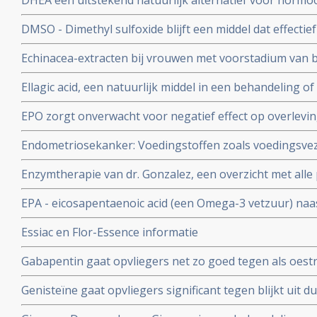
DHEA een uitstekend natuurlijk alternatief voor hormo
postmenopausale vrouwen - 50 tot 65 jaar
DMSO - Dimethyl sulfoxide blijft een middel dat effectief
beroertes, pijnstilling, weefselletsel, auto-immuuunziekt
Echinacea-extracten bij vrouwen met voorstadium van
kankerpatienten zorgt voor remissies
verhoogde L-SIL/CIN-1 waarden verkregen uit uitstrijkj
Ellagic acid, een natuurlijk middel in een behandeling o
voorstadium kanker sneller verdwijnen na 6 maanden en
EPO zorgt onverwacht voor negatief effect op overlevin
aldus gerandomiseerde fase III studie.
Endometriosekanker: Voedingstoffen zoals voedingsvez
dan specifiek vitamines C, E en Betacaroteen en Retinol
Enzymtherapie van dr. Gonzalez, een overzicht met alle 
endometriosekanker aanmerkelijk verlagen.
EPA - eicosapentaenoic acid (een Omega-3 vetzuur) naas
meer remissies bij kinderen met leukemie en zij hebben
Essiac en Flor-Essence informatie
gewichtsverlies aldus gerandomiseerde fase II studie.
Gabapentin gaat opvliegers net zo goed tegen als oestr
gerandomiseerde studie. Artikel geplaatst 12 juli 2006
Genisteïne gaat opvliegers significant tegen blijkt uit
studie bij 90 gezonde vrouwen van 47 tot 57 jaar in de