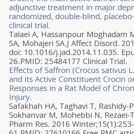
adjunctive treatment in major depre
randomized, double-blind, placebo-c
clinical trial.
Talaei A, Hassanpour Moghadam M,
SA, Mohajeri SA.
J Affect Disord. 2
doi: 10.1016/j.jad.2014.11.035. E
26.
PMID:
25484177
Clinical Trial.
Effects of Saffron (Crocus sativus L
and its Active Constituent Crocin 
Responses in a Rat Model of Chroni
Injury.
Safakhah HA, Taghavi T, Rashidy-Po
Sokhanvar M, Mohebbi N, Rezaei-T
Pharm Res. 2016 Winter;15(1):253-
61.
PMID:
27610166
Free PMC artic