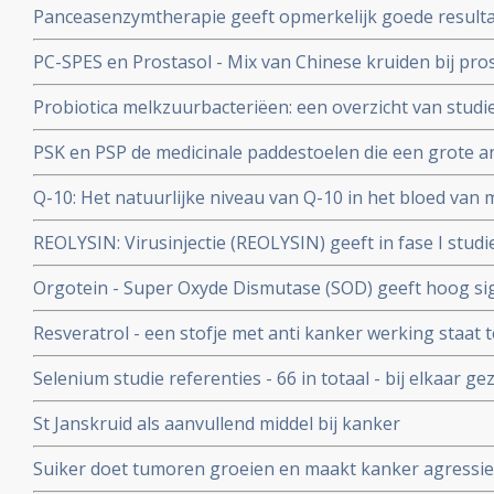
Panceasenzymtherapie geeft opmerkelijk goede resulta
Lee Isaacs
alvleesklierkanker. en bevestigt aanpak van Dr. Gonzale
PC-SPES en Prostasol - Mix van Chinese kruiden bij pro
bijzonder positief effect op kwaliteit van leven en veel l
Probiotica melkzuurbacteriëen: een overzicht van studi
informatie over PC-SPES/Prostasol bij elkaar gebracht 
van probiotica naast behandelingen van kanker en hers
PSK en PSP de medicinale paddestoelen die een grote a
belastende behandelingen
Een overzicht van belangrijke studies en artikelen.
Q-10: Het natuurlijke niveau van Q-10 in het bloed van
onafhankelijke en betrouwbare voorspeller voor de kans
REOLYSIN: Virusinjectie (REOLYSIN) geeft in fase I studi
geen recidief blijkt uit een gerandomiseerde studie met
kankerpatiënten met solide tumoren, waaronder hers
Orgotein - Super Oxyde Dismutase (SOD) geeft hoog si
ernstige bijwerkingen van bestralingen in het bekken- 
Resveratrol - een stofje met anti kanker werking staat t
gerandomiseerde studie bij 100 patiënten met rectumk
wetenschapper, maar overzichtstudie toont aan dat resve
Selenium studie referenties - 66 in totaal - bij elkaar ge
kanker eigenschappen heeft
en therapeutische rol van selenium.
St Janskruid als aanvullend middel bij kanker
Suiker doet tumoren groeien en maakt kanker agressiev
Een suikerarm dieet voor kankerpatienten is aan te beve