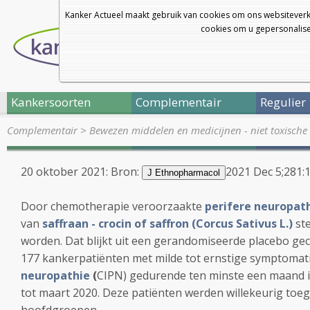
Kanker Actueel maakt gebruik van cookies om ons websiteverk
cookies om u gepersonalisee
Kankersoorten
Complementair
Regulier
Complementair
>
Bewezen middelen en medicijnen - niet toxische 
20 oktober 2021: Bron:
2021 Dec 5;281:
J Ethnopharmacol
Door chemotherapie veroorzaakte
perifere neuropat
van
saffraan -
crocin of saffron (Corcus Sativus L.)
ste
worden. Dat blijkt uit een gerandomiseerde placebo geco
177 kankerpatiënten met milde tot ernstige symptomat
neuropathie
(
CIPN) gedurende ten minste een maand
tot maart 2020. Deze patiënten werden willekeurig to