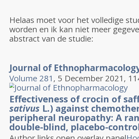
Helaas moet voor het volledige stu
worden en ik kan niet meer gegeve
abstract van de studie:
Journal of Ethnopharmacolog
Volume 281
, 5 December 2021, 1
Effectiveness of crocin of saf
sativus
L
.
) against chemothe
peripheral neuropathy: A ra
double-blind, placebo-controll
Author links open overlay panel
Ho