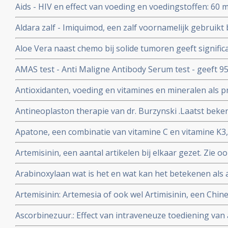
Aids - HIV en effect van voeding en voedingstoffen: 60 mg.
vitamine A per dag gegeven aan kinderen besmet met he
Aldara zalf - Imiquimod, een zalf voornamelijk gebruik
minder sterfte gerekend over periodes van drie maande
huidkanker en andere huid aandoeningen zoals genital
Aloe Vera naast chemo bij solide tumoren geeft significa
tumoren en geeft mediaan langere levensduur. Blijkt ui
AMAS test - Anti Maligne Antibody Serum test - geeft 9
studie. Artikel geplaatst 9 maart 2010
van vroege primaire borstkanker en 99% voor vaststelle
Antioxidanten, voeding en vitamines en mineralen als p
borstkanker, maar de AMAS test geldt ook voor andere
kanker: een aantal belangrijke studies en artikelen bij 
betrouwbare diagnose.
Antineoplaston therapie van dr. Burzynski .Laatst beken
Burzinky's antineoplastontherapie bij vooral hersentum
Apatone, een combinatie van vitamine C en vitamine K3,
darmkanker en andere kankersoorten
prostaatkanker, endometriosekanker, eierstokkanker 
Artemisinin, een aantal artikelen bij elkaar gezet. Zie o
via autoschizis, geactiveerde celdood
complemenatair voor veel meer informatie over TCM - tr
Arabinoxylaan wat is het en wat kan het betekenen als 
vele vormen van kanker
Artemisinin: Artemesia of ook wel Artimisinin, een Chine
in een behandeling van kanker. Vooral bij hormoongev
Ascorbinezuur.: Effect van intraveneuze toediening van
injecties met vitamine C) als aanvulling in kankerbehand