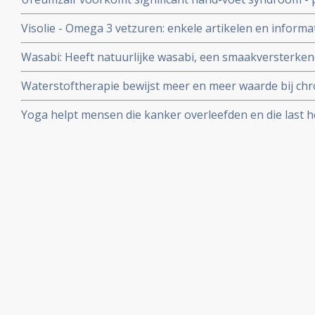
fase II studie met 90 patiënten.
vergelijking met vette zalf zonder ureum
Visolie - Omega 3 vetzuren: enkele artikelen en infor
vetzuren bij elkaar gezet
Wasabi: Heeft natuurlijke wasabi, een smaakversterken
van de wasabiplant, ook medicinale kwaliteiten tot aa
Waterstoftherapie bewijst meer en meer waarde bij chro
vormen van kanker bewijzen studies dat kankerpatient
Yoga helpt mensen die kanker overleefden en die last 
waterstofbehandelingen
stemmingswisselingen, angst, vermoeidheid of slapeloo
verbeteren zonder dat medicatie nodig is