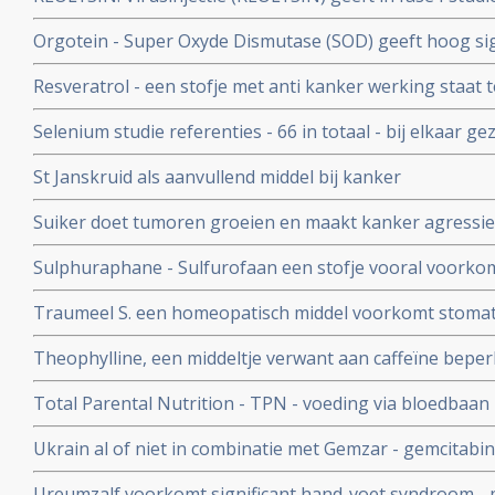
kankerpatiënten met solide tumoren, waaronder hers
Orgotein - Super Oxyde Dismutase (SOD) geeft hoog si
ernstige bijwerkingen van bestralingen in het bekken- 
Resveratrol - een stofje met anti kanker werking staat t
gerandomiseerde studie bij 100 patiënten met rectumk
wetenschapper, maar overzichtstudie toont aan dat resve
Selenium studie referenties - 66 in totaal - bij elkaar ge
kanker eigenschappen heeft
en therapeutische rol van selenium.
St Janskruid als aanvullend middel bij kanker
Suiker doet tumoren groeien en maakt kanker agressiev
Een suikerarm dieet voor kankerpatienten is aan te beve
Sulphuraphane - Sulfurofaan een stofje vooral voorkom
Thevelein na zijn baanbrekende onderzoek
opnieuw effectieve en veilige behandeling van kanker te
Traumeel S. een homeopatisch middel voorkomt stomatit
prostaatkanker en borstkanker.
beenmergtransplantatie of stamceltransplantatie onderg
Theophylline, een middeltje verwant aan caffeïne beperk
gerandomiseerde studie.
op cisplatin gebaseerde chemokuren en beschermt de n
Total Parental Nutrition - TPN - voeding via bloedbaan -
patiënten met verschillende kankersoorten
verhouding van glucose/vet is bewezen slechter dan nor
Ukrain al of niet in combinatie met Gemzar - gemcitabi
bijvoeding van verzwakte kankerpatienten
overlevingstijd bij inoperabele alvleesklierkankerpati
Ureumzalf voorkomt significant hand-voet syndroom - pi