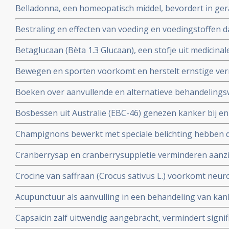
Belladonna, een homeopatisch middel, bevordert in ge
onderzoek herstel van bijwerkingen van bestraling.
Bestraling en effecten van voeding en voedingstoffen daa
en artikelen bij elkaar gezet over dit onderwerp.
Betaglucaan (Bèta 1.3 Glucaan), een stofje uit medicin
natuurlijke middel zo bijzonder is in een behandeling v
Bewegen en sporten voorkomt en herstelt ernstige ver
informatie wat Betaglucaan is ook enkele studies over 
blijkt uit grote studies. Iedere kankerpatient zou e
Boeken over aanvullende en alternatieve behandelingsw
worden voorgeschreven aldus de onderzoekers.
Bv. Het grootste en eerlijkste anti-hormonenboek: Femm
Bosbessen uit Australie (EBC-46) genezen kanker bij e
vrouwen zouden moeten weten over vooral de rol van h
weken wanneer ingespoten direct in de tumor.
baarmoederhals
Champignons bewerkt met speciale belichting hebben d
en kunnen vitamine-D supplementen vervangen
Cranberrysap en cranberrysuppletie verminderen aanzien
urineweginfecties bij daarvoor gevoelige mensen blijkt 
Crocine van saffraan (Crocus sativus L.) voorkomt neuro
placebo bij kankerpatienten die chemo kregen
Acupunctuur als aanvulling in een behandeling van ka
bijwerkingen veroorzaakt door bv. chemokuren bij elkaa
Capsaicin zalf uitwendig aangebracht, vermindert signif
artikelenreeks