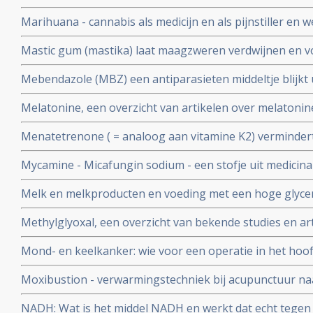
over maretakinjecties bij kanker op een rijtje gezet.
Marihuana - cannabis als medicijn en als pijnstiller en we
- dementie
Mastic gum (mastika) laat maagzweren verdwijnen en
lijkt ook goed in bestrijding van maag- en darmkanker 
Mebendazole (MBZ) een antiparasieten middeltje blijkt 
verschillende vormen van kanker en nagenoeg zonder b
Melatonine, een overzicht van artikelen over melatonine
kankerbehandeling bij elkaar gezet.
Menatetrenone ( = analoog aan vitamine K2) vermindert
kans op een recidief significant - 42,7 % na 1 jaar en 27,
Mycamine - Micafungin sodium - een stofje uit medicin
jaars overleving met 23 %.
betaglucaan 1.3 krijgt van FDA erkenning als medicijn t
Melk en melkproducten en voeding met een hoge glycemi
tegen candida infecties bij patiënten die stamcel- en b
spelen grote rol in de vorming van acne en staan aan d
ondergaan en ter
Methylglyoxal, een overzicht van bekende studies en ar
als diabetes 2 en ook kanker
Mond- en keelkanker: wie voor een operatie in het hoof
immuunversterkende voeding (arginine, RNA) krijgt heef
Moxibustion - verwarmingstechniek bij acupunctuur naa
complicaties zoals infecties na de operatie en geneest s
vermindert significant bijwerkingen en vergroot 5 jaars 
NADH: Wat is het middel NADH en werkt dat echt tegen
neuskeelkankerpatiënten van 35,7% naar 50% blijkt uit 