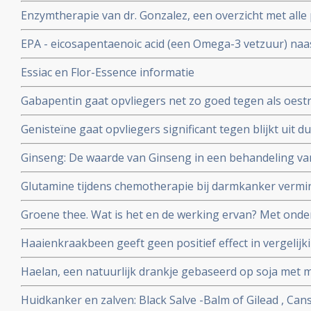
dan specifiek vitamines C, E en Betacaroteen en Retinol
Enzymtherapie van dr. Gonzalez, een overzicht met alle 
endometriosekanker aanmerkelijk verlagen.
EPA - eicosapentaenoic acid (een Omega-3 vetzuur) naas
meer remissies bij kinderen met leukemie en zij hebben
Essiac en Flor-Essence informatie
gewichtsverlies aldus gerandomiseerde fase II studie.
Gabapentin gaat opvliegers net zo goed tegen als oestr
gerandomiseerde studie. Artikel geplaatst 12 juli 2006
Genisteïne gaat opvliegers significant tegen blijkt uit
studie bij 90 gezonde vrouwen van 47 tot 57 jaar in de
Ginseng: De waarde van Ginseng in een behandeling v
follow-up.
bijwerkingen. Een overzichtsartikel voor artsen en voe
Glutamine tijdens chemotherapie bij darmkanker vermin
geplaatst 12 december 2009
neuropathische problemen daarna.
Groene thee. Wat is het en de werking ervan? Met onde
Haaienkraakbeen geeft geen positief effect in vergelijk
kankerpatiënten aldus kleine maar wel gerandomiseerde 
Haelan, een natuurlijk drankje gebaseerd op soja met m
met darmkanker en borstkanker.
Huidkanker en zalven: Black Salve -Balm of Gilead , Cans