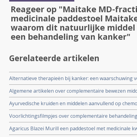
Reageer op "Maitake MD-fract
medicinale paddestoel Maitake
waarom dit natuurlijke middel z
een behandeling van kanker"
Gerelateerde artikelen
Alternatieve therapieën bij kanker: een waarschuwing 
Algemene artikelen over complementaire bewezen mid
Ayurvedische kruiden en middelen aanvullend op chemo
bijwerkingen zoals vermoeidheid, overgeven en misseli
Voorlichtingsfilmpjes over complementaire behandeli
chemotherapie bij kankerpatiënten met verschillende 
voedingsuppletie als preventie en aanvullende behandel
stadium, orgaan enz.
Agaricus Blazei Murill een paddestoel met medicinale kw