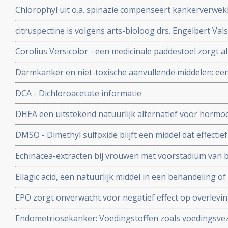
(zenuwpijnen) veroorzaakt door operatieve ingrepen b
Chlorophyl uit o.a. spinazie compenseert kankerverwek
chilipepers met veel capsaicin werken ook goed als pijnst
stofje veel en voornamelijk voorkomend in rood vlees
citruspectine is volgens arts-bioloog drs. Engelbert Vals
voedingssupplement bij o.a. prostaatkanker en darmka
Corolius Versicolor - een medicinale paddestoel zorgt 
77% verhoogde T-cel activiteit bij 36 patiënten met he
Darmkanker en niet-toxische aanvullende middelen: ee
Vermoeidheids Syndroom en/of verstoorde immuunfunc
effectieve niet-toxische behandelingen, middelen en vo
DCA - Dichloroacetate informatie
DHEA een uitstekend natuurlijk alternatief voor hormo
postmenopausale vrouwen - 50 tot 65 jaar
DMSO - Dimethyl sulfoxide blijft een middel dat effectief
beroertes, pijnstilling, weefselletsel, auto-immuuunziekt
Echinacea-extracten bij vrouwen met voorstadium van
kankerpatienten zorgt voor remissies
verhoogde L-SIL/CIN-1 waarden verkregen uit uitstrijkj
Ellagic acid, een natuurlijk middel in een behandeling o
voorstadium kanker sneller verdwijnen na 6 maanden en
EPO zorgt onverwacht voor negatief effect op overlevin
aldus gerandomiseerde fase III studie.
Endometriosekanker: Voedingstoffen zoals voedingsvez