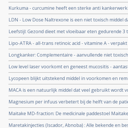
overlijden gerelateerd ook aan hart- en vaatziektes en 
Kurkuma - curcumine heeft een sterke anti kankerwerki
belangrijke studies met kurkuma - curcumine
LDN - Low Dose Naltrexone is een niet toxisch middel 
goedgekeurd is door de FDA
Leefstijl: Gezond dieet met vloeibaar eten gedurende 3
onder begeleiding terug naar vast voedsel en gezonde le
Lipo-ATRA - all-trans retinoic acid - vitamine A - verpakt
procent van de patienten met diabetes 2
ingebracht zorgt voor opvallend groot aantal totale rem
Longkanker: Complementaire - aanvullende niet toxisc
APL - acute promyelocytic leukemia, die geen chemo h
bij longkanker: een overzicht
Low level laser voorkomt en geneest mucositis - aantast
mond veroorzaakt door stamceltransplantatie, chemo o
Lycopeen blijkt uitstekend middel in voorkomen en re
Nederlands apparaatje ook zelf thuis te gebruiken.
heeft ook nog andere kwaliteiten, zie hier een aantal a
MACA is een natuurlijk middel dat veel gebruikt wordt v
immuunsysteem en vitaliteit en ook wel door kankerpat
Magnesium per infuus verbetert bij de helft van de pat
de pijn en ongemak met meer dan 30 procent
Maitake MD-fraction: De medicinale paddestoel Maitake
natuurlijke middel zo bijzonder is in een behandeling v
Maretakinjecties (Iscador, Abnoba) : Alle bekende en be