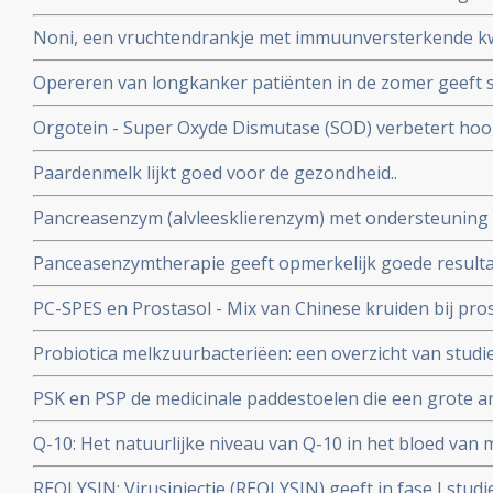
en bij hormoonbehandelingen bij o.a. borstkanker als 
gerandomiseerde studie
Noni, een vruchtendrankje met immuunversterkende kw
Opereren van longkanker patiënten in de zomer geeft si
minder recidieven, dan opereren in de winter of voorjaar.
Orgotein - Super Oxyde Dismutase (SOD) verbetert hoog
grote rol te spelen.
die optreden bij bestraling van hoofd- en halsgebied w
Paardenmelk lijkt goed voor de gezondheid..
Pancreasenzym (alvleesklierenzym) met ondersteuning v
zeer opmerkelijke en hoopvolle resultaten in onderzoek
Panceasenzymtherapie geeft opmerkelijk goede resulta
Lee Isaacs
alvleesklierkanker. en bevestigt aanpak van Dr. Gonzale
PC-SPES en Prostasol - Mix van Chinese kruiden bij pro
bijzonder positief effect op kwaliteit van leven en veel l
Probiotica melkzuurbacteriëen: een overzicht van studi
informatie over PC-SPES/Prostasol bij elkaar gebracht 
van probiotica naast behandelingen van kanker en hers
PSK en PSP de medicinale paddestoelen die een grote a
belastende behandelingen
Een overzicht van belangrijke studies en artikelen.
Q-10: Het natuurlijke niveau van Q-10 in het bloed van
onafhankelijke en betrouwbare voorspeller voor de kans
REOLYSIN: Virusinjectie (REOLYSIN) geeft in fase I studi
geen recidief blijkt uit een gerandomiseerde studie met