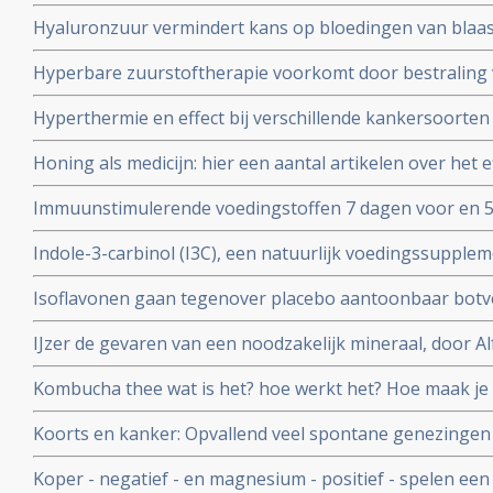
zalven op natuurlijke basis. Hier een aantal studies en 
Hyaluronzuur vermindert kans op bloedingen van blaas
voor huidkanker en huidaandoeningen
bestraling net zo goed als hyperbare zuurstof maar is v
Hyperbare zuurstoftherapie voorkomt door bestraling
dienen.
blaasontstekingen bij patienten die op het bekkengebi
Hyperthermie en effect bij verschillende kankersoorten
chemo kuren als bij bestraling. Vele studies bewijzen ef
Honing als medicijn: hier een aantal artikelen over het e
bij elkaar gezet in aparte artikelen reeks.
tegengaan van bijwerkingen bij chemo en bestraling bij
Immuunstimulerende voedingstoffen 7 dagen voor en 5
darmkanker vermindert significant infecties en bevorder
Indole-3-carbinol (I3C), een natuurlijk voedingssupplem
voor o.a. hormoongevoelige vormen van kanker
Isoflavonen gaan tegenover placebo aantoonbaar botver
overgang
IJzer de gevaren van een noodzakelijk mineraal, door A
voedingsdeskundige copy 1
Kombucha thee wat is het? hoe werkt het? Hoe maak je
Koorts en kanker: Opvallend veel spontane genezingen 
veroorzaakt door infecties en koorts. Hier een artikel
Koper - negatief - en magnesium - positief - spelen een s
kankerpatienten.